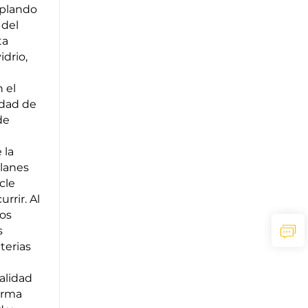
oplando
 del
ta
idrio,
 el
cidad de
de
 la
planes
cle
rrir. Al
dos
s
terias
calidad
orma