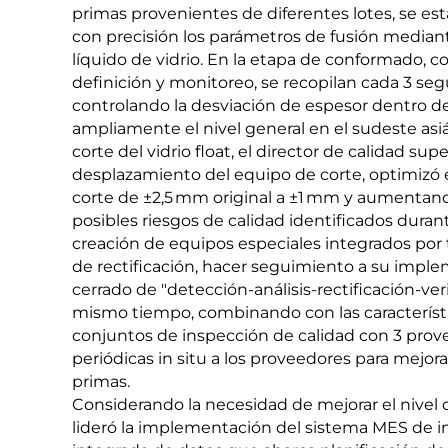
primas provenientes de diferentes lotes, se e
con precisión los parámetros de fusión mediant
líquido de vidrio. En la etapa de conformado, c
definición y monitoreo, se recopilan cada 3 seg
controlando la desviación de espesor dentro de
ampliamente el nivel general en el sudeste asiát
corte del vidrio float, el director de calidad supe
desplazamiento del equipo de corte, optimizó el
corte de ±2,5 mm original a ±1 mm y aumentando 
posibles riesgos de calidad identificados dur
creación de equipos especiales integrados por 
de rectificación, hacer seguimiento a su imp
cerrado de "detección-análisis-rectificación-ver
mismo tiempo, combinando con las característic
conjuntos de inspección de calidad con 3 prove
periódicas in situ a los proveedores para mejor
primas.
Considerando la necesidad de mejorar el nivel de
lideró la implementación del sistema MES de 