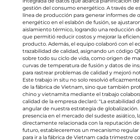
integrada de datos que abarca planificación de
gestión del consumo energético. A través de est
línea de producción para generar informes de 
energético en el eslabón de fusión, se ajustaro
aislamiento térmico, logrando una reducción d
que permitió reducir costos y mejorar la eficie
producto. Además, el equipo colaboró con el eq
trazabilidad de calidad, asignando un código 
sobre todo su ciclo de vida, como origen de ma
curvas de temperatura de fusión y datos de ins
para rastrear problemas de calidad y mejoró not
Este trabajo in situ no solo resolvió eficazment
de la fábrica de Vietnam, sino que también prof
chino y vietnamita mediante el trabajo colaborat
calidad de la empresa declaró: "La estabilidad de
angular de nuestra estrategia de globalizació
presencia en el mercado del sudeste asiático, l
directamente relacionada con la reputación de
futuro, estableceremos un mecanismo regular d
para ir a la fábrica de Vietnam cada trimestre 