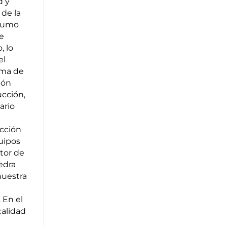
d y
 de la
nsumo
e
, lo
el
ema de
ión
ucción,
ario
ucción
uipos
ctor de
iedra
nuestra
 En el
calidad