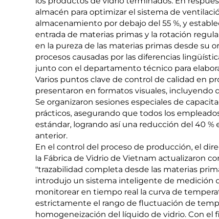
los productos de vidrio terminados. En respues
almacén para optimizar el sistema de ventilac
almacenamiento por debajo del 55 %, y estable
entrada de materias primas y la rotación regula
en la pureza de las materias primas desde su or
procesos causadas por las diferencias lingüísti
junto con el departamento técnico para elabora
Varios puntos clave de control de calidad en p
presentaron en formatos visuales, incluyendo
Se organizaron sesiones especiales de capacit
prácticos, asegurando que todos los empleados
estándar, logrando así una reducción del 40 % e
anterior.
En el control del proceso de producción, el di
la Fábrica de Vidrio de Vietnam actualizaron c
"trazabilidad completa desde las materias prima
introdujo un sistema inteligente de medición de
monitorear en tiempo real la curva de temperat
estrictamente el rango de fluctuación de temper
homogeneización del líquido de vidrio. Con el f