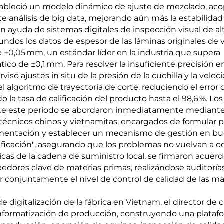
stableció un modelo dinámico de ajuste de mezclado, ac
e análisis de big data, mejorando aún más la estabilidad
on ayuda de sistemas digitales de inspección visual de al
undos los datos de espesor de las láminas originales de v
 ±0,05 mm, un estándar líder en la industria que supera
ico de ±0,1 mm. Para resolver la insuficiente precisión en
rvisó ajustes in situ de la presión de la cuchilla y la velo
 algoritmo de trayectoria de corte, reduciendo el error 
la tasa de calificación del producto hasta el 98,6 %. Los
ante este período se abordaron inmediatamente mediante
técnicos chinos y vietnamitas, encargados de formular 
lementación y establecer un mecanismo de gestión en bu
ificación", asegurando que los problemas no vuelvan a ocu
as de la cadena de suministro local, se firmaron acuer
edores clave de materias primas, realizándose auditoría
ar conjuntamente el nivel de control de calidad de las ma
 digitalización de la fábrica en Vietnam, el director de 
informatización de producción, construyendo una plataf