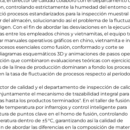
ta, el director de calidad colaboró con el departamento 
ión, controlando estrictamente la humedad del entorno 
ció procesos estandarizados para la inspección muestral
r del almacén, solucionando así el problema de la fluctu
igen. Con el fin de abordar las desviaciones en la ejecuc
cas entre los empleados chinos y vietnamitas, el equipo t
r manuales operativos gráficos en chino, vietnamita e in
rocesos esenciales como fusión, conformado y corte se
 diagramas esquemáticos 3D y animaciones de pasos oper
ación que combinaron evaluaciones teóricas con ejercici
 de la línea de producción dominaran a fondo los proce
n la tasa de fluctuación de procesos respecto al período
rector de calidad y el departamento de inspección de cal
onjuntamente el mecanismo de trazabilidad integral para 
s hasta los productos terminados". En el taller de fusión
 temperatura por infrarrojos y control inteligente para
ura de puntos clave en el horno de fusión, controlando
atura dentro de ±5 °C, garantizando así la calidad de
in de abordar las diferencias en la composición de mater