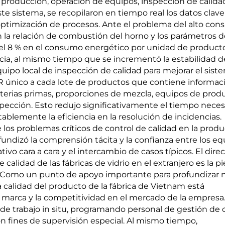
 producción, operación de equipos, inspección de calida
e sistema, se recopilaron en tiempo real los datos clave
optimización de procesos. Ante el problema del alto co
n la relación de combustión del horno y los parámetros d
el 8 % en el consumo energético por unidad de producto
ncia, al mismo tiempo que se incrementó la estabilidad d
uipo local de inspección de calidad para mejorar el sist
QR único a cada lote de productos que contiene informac
terias primas, proporciones de mezcla, equipos de prod
pección. Esto redujo significativamente el tiempo neces
ablemente la eficiencia en la resolución de incidencias.
e los problemas críticos de control de calidad en la prod
undizó la comprensión tácita y la confianza entre los eq
ivo cara a cara y el intercambio de casos típicos. El dire
 calidad de las fábricas de vidrio en el extranjero es la p
n. Como un punto de apoyo importante para profundizar 
a calidad del producto de la fábrica de Vietnam está
 marca y la competitividad en el mercado de la empresa.
e trabajo in situ, programando personal de gestión de 
con fines de supervisión especial. Al mismo tiempo,