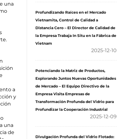
de una
omo
Profundizando Raíces en el Mercado
Vietnamita, Control de Calidad a
Distancia Cero – El Director de Calidad de
s
la Empresa Trabaja In Situ en la Fábrica de
te.
Vietnam
2025-12-10
ón
sición
Potenciando la Matriz de Productos,
e
Explorando Juntos Nuevas Oportunidades
de Mercado – El Equipo Directivo de la
iento a
Empresa Visita Empresas de
cción y
Transformación Profunda del Vidrio para
cción
Profundizar la Cooperación Industrial
2025-12-09
mo
ca una
cia de
Divulgación Profunda del Vidrio Flotado: