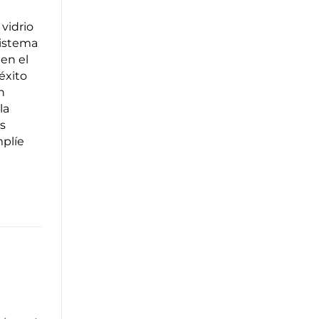
vidrio
sistema
 en el
éxito
n
la
s
mplíe