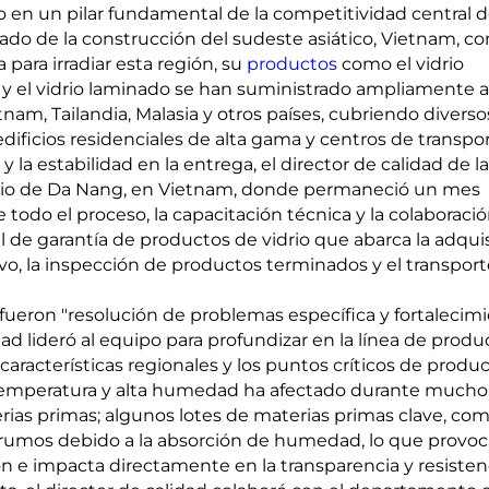
o en un pilar fundamental de la competitividad central 
ado de la construcción del sudeste asiático, Vietnam, c
para irradiar esta región, su
productos
como el vidrio
o y el vidrio laminado se han suministrado ampliamente a
am, Tailandia, Malasia y otros países, cubriendo diverso
dificios residenciales de alta gama y centros de transpor
 la estabilidad en la entrega, el director de calidad de la
idrio de Da Nang, en Vietnam, donde permaneció un mes
e todo el proceso, la capacitación técnica y la colaboraci
al de garantía de productos de vidrio que abarca la adqui
o, la inspección de productos terminados y el transport
u fueron "resolución de problemas específica y fortalecim
idad lideró al equipo para profundizar en la línea de produ
 características regionales y los puntos críticos de produ
ta temperatura y alta humedad ha afectado durante mucho
ias primas; algunos lotes de materias primas clave, co
 grumos debido a la absorción de humedad, lo que provo
n e impacta directamente en la transparencia y resisten