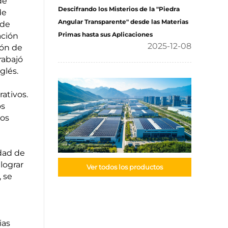
de
Descifrando los Misterios de la "Piedra
de
Angular Transparente" desde las Materias
 de
Primas hasta sus Aplicaciones
ación
2025-12-08
ión de
rabajó
glés.
ativos.
os
sos
idad de
lograr
Ver todos los productos
, se
ias