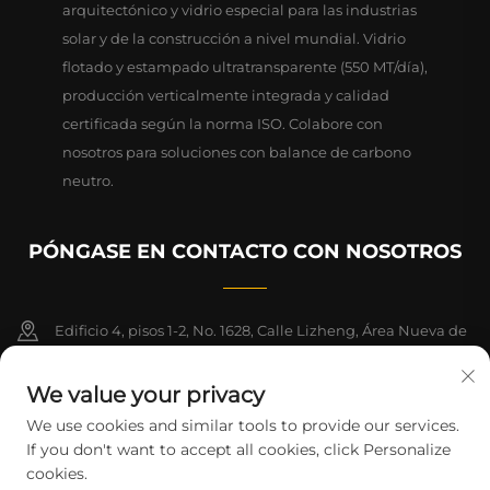
arquitectónico y vidrio especial para las industrias
solar y de la construcción a nivel mundial. Vidrio
flotado y estampado ultratransparente (550 MT/día),
producción verticalmente integrada y calidad
certificada según la norma ISO. Colabore con
nosotros para soluciones con balance de carbono
neutro.
PÓNGASE EN CONTACTO CON NOSOTROS
Edificio 4, pisos 1-2, No. 1628, Calle Lizheng, Área Nueva de
Lingang, Zona de Libre Comercio de China (Shanghai)
We value your privacy
+86-15124919712
We use cookies and similar tools to provide our services.
If you don't want to accept all cookies, click Personalize
[email protected]
cookies.