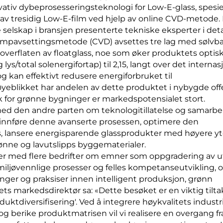
tiv dybeprosesseringsteknologi for Low-E-glass, spesie
av tresidig Low-E-film ved hjelp av online CVD-metode.
 selskap i bransjen presenterte tekniske eksperter i deta
ampavsettingsmetode (CVD) avsettes tre lag med sølvb
å overflaten av floatglass, noe som øker produktets optis
ys/total solenergifortap) til 2,15, langt over det internas
g kan effektivt redusere energiforbruket til
eblikket har andelen av dette produktet i nybygde off
k for grønne bygninger er markedspotensialet stort.
ed den andre parten om teknologitillatelse og samarbe
innføre denne avanserte prosessen, optimere den
s, lansere energisparende glassprodukter med høyere yt
nne og lavutslipps byggematerialer.
ger med flere bedrifter om emner som oppgradering av u
 miljøvennlige prosesser og felles kompetanseutvikling, 
nger og praksiser innen intelligent produksjon, grønn
s markedsdirektør sa: «Dette besøket er en viktig tiltak
uktdiversifisering'. Ved å integrere høykvalitets industri
og berike produktmatrisen vil vi realisere en overgang fr