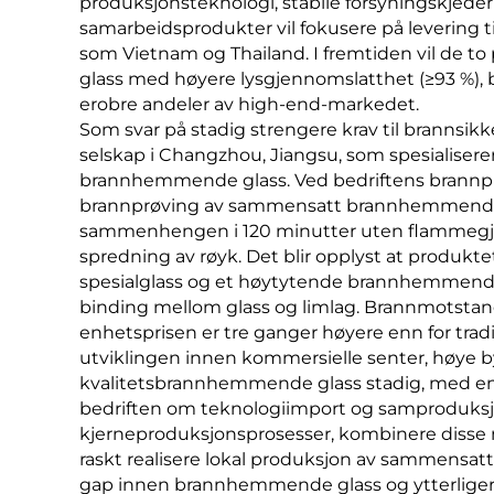
produksjonsteknologi, stabile forsyningskjeder
samarbeidsprodukter vil fokusere på levering til
som Vietnam og Thailand. I fremtiden vil de t
glass med høyere lysgjennomslatthet (≥93 %), 
erobre andeler av high-end-markedet.
Som svar på stadig strengere krav til brannsi
selskap i Changzhou, Jiangsu, som spesialisere
brannhemmende glass. Ved bedriftens brannpr
brannprøving av sammensatt brannhemmende g
sammenhengen i 120 minutter uten flammegjen
spredning av røyk. Det blir opplyst at produkt
spesialglass og et høytytende brannhemmende 
binding mellom glass og limlag. Brannmotstand
enhetsprisen er tre ganger høyere enn for tr
utviklingen innen kommersielle senter, høye b
kvalitetsbrannhemmende glass stadig, med en 
bedriften om teknologiimport og samproduksj
kjerneproduksjonsprosesser, kombinere disse 
raskt realisere lokal produksjon av sammens
gap innen brannhemmende glass og ytterliger