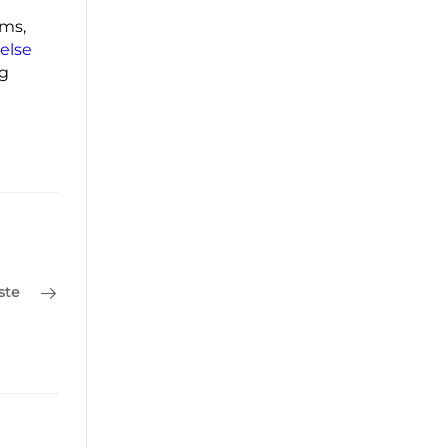
øms,
else
og
ste