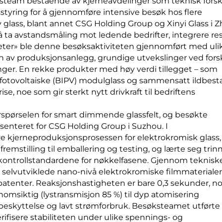
søksteam bestående av kjerneavdelinger som teknisk fors
tyring for å gjennomføre intensive besøk hos flere
 glass, blant annet CSG Holding Group og Xinyi Glass i Z
 ta avstandsmåling mot ledende bedrifter, integrere res
gheter» ble denne besøksaktiviteten gjennomført med uli
n av produksjonsanlegg, grundige utvekslinger ved fors
ger. En rekke produkter med høy verdi tillegget – som
 fotovoltaiske (BIPV) modulglass og sammensatt ildbest
se, noe som gir sterkt nytt drivkraft til bedriftens
spørselen for smart dimmende glassfelt, og besøkte
senteret for CSG Holding Group i Suzhou. I
 kjerneproduksjonsprosessen for elektrokromisk glass, 
remstilling til emballering og testing, og lærte seg trinn
kontrollstandardene for nøkkelfasene. Gjennom teknisk
 selvutviklede nano-nivå elektrokromiske filmmaterialer,
 patenter. Reaksjonshastigheten er bare 0,3 sekunder, 
nnomsiktig (lystransmisjon 85 %) til dyp atomisering
-beskyttelse og lavt strømforbruk. Besøksteamet utførte
erifisere stabiliteten under ulike spennings- og