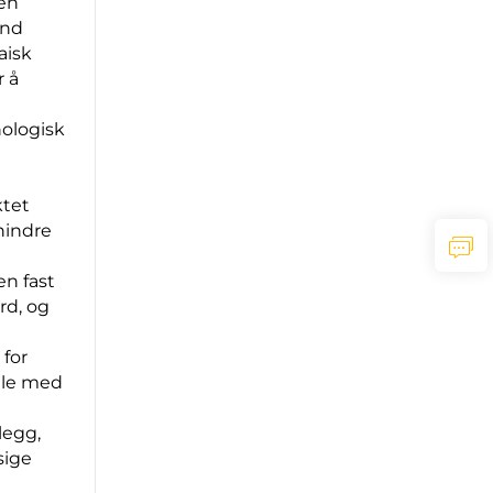
ien
and
aisk
r å
nologisk
ktet
hindre
n fast
rd, og
 for
ale med
legg,
sige