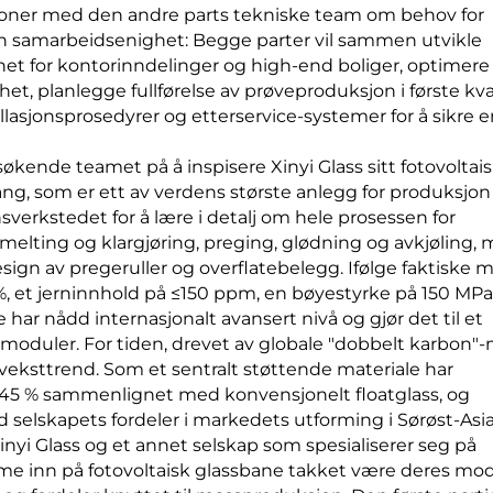
joner med den andre parts tekniske team om behov for
 en samarbeidsenighet: Begge parter vil sammen utvikle
et for kontorinndelinger og high-end boliger, optimere
t, planlegge fullførelse av prøveproduksjon i første kva
llasjonsprosedyrer og etterservice-systemer for å sikre 
esøkende teamet på å inspisere Xinyi Glass sitt fotovoltai
ng, som er ett av verdens største anlegg for produksjon
sverkstedet for å lære i detalj om hele prosessen for
smelting og klargjøring, preging, glødning og avkjøling,
ign av pregeruller og overflatebelegg. Ifølge faktiske m
%, et jerninnhold på ≤150 ppm, en bøyestyrke på 150 MP
 har nådd internasjonalt avansert nivå og gjør det til et
lemoduler. For tiden, drevet av globale "dobbelt karbon"-
 veksttrend. Som et sentralt støttende materiale har
l 45 % sammenlignet med konvensjonelt floatglass, og
d selskapets fordeler i markedets utforming i Sørøst-Asia
yi Glass og et annet selskap som spesialiserer seg på
komme inn på fotovoltaisk glassbane takket være deres mo