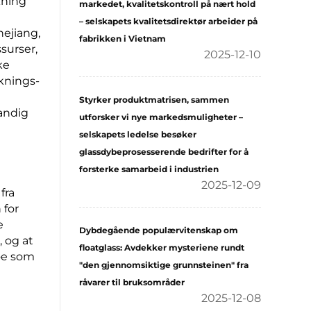
kning
markedet, kvalitetskontroll på nært hold
– selskapets kvalitetsdirektør arbeider på
hejiang,
fabrikken i Vietnam
surser,
2025-12-10
ke
knings-
Styrker produktmatrisen, sammen
andig
utforsker vi nye markedsmuligheter –
selskapets ledelse besøker
glassdybeprosesserende bedrifter for å
forsterke samarbeid i industrien
2025-12-09
fra
 for
e
Dybdegående populærvitenskap om
 og at
floatglass: Avdekker mysteriene rundt
noe som
"den gjennomsiktige grunnsteinen" fra
råvarer til bruksområder
2025-12-08