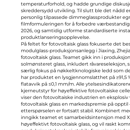
temperaturforhold, og hadde grundige diskus
skreddersydd utvikling. Til slutt ble det nådd
personlig tilpassede dimmeglassprodukter egn
filmformuleringen for å forbedre værbestandighe
2026, og samtidig utforme standardiserte insta
produktlanseringsopplevelse.
På feltet for fotovoltaisk glass fokuserte det b
modulglass-produksjonsanlegg i Jiaxing, Zhejia
fotovoltaisk glass. Teamet gikk inn i produksjon
solmønsteret glass, inkludert råvareseleksjon, 
særlig fokus på nøkkeltknologiske ledd som des
har produktet en lysgjennomslatthet på ≥91,5 
flatavvik på ≤0,1 mm/m. Alle ytelsesindikatorene
kjerneutstyr for høyeffektive fotovoltaiske cel
viser den fotovoltaiske industrien en eksplosiv
fotovoltaisk glass en markedspremie på oppti
etterspørselen er fortsatt stabil. Kombinert me
inngikk teamet et samarbeidsintensjon med Xin
høyeffektivt fotovoltaisk glass, og vil raskt 