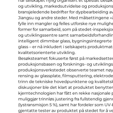
har selskapet nylig organisert et spesialt be
og utvikling, markedsutvidelse og produksjonss
bransjeledende bedrifter for dypbearbeiding av
Jiangsu og andre steder. Med målsettingene «å
fylle inn mangler og felles utforske nye muli
former for samarbeid, som på stedet-inspeksjo
og utviklingssentre samt samarbeidsforhandlin
intelligent dimmbar glass, bygningsintegrerte
glass – er nå inkludert i selskapets produktmatri
kvalitetsorienterte utvikling.
Besøksteamet fokuserte først på markedsetter
produksjonsbasen og forsknings- og utviklings
produksjonsverkstedet observerte teamet nøye
rensing av glassplate, filmsputtering, elektrodef
trinn de tekniske hovedpunktene og kvalitets
diskusjoner ble det klart at produktet benytter
kjerntechnologien har fått en rekke nasjonale
muliggjør trinnløs justering fra fullstendig gje
(lystransmisjon 5 %), samt har fordeler som UV
gjentatte tester av produktet på stedet for å v