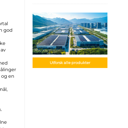
rtal
en god
ske
 av
 med
Utforsk alle produkter
ålinger
a og en
mål,
,
dne