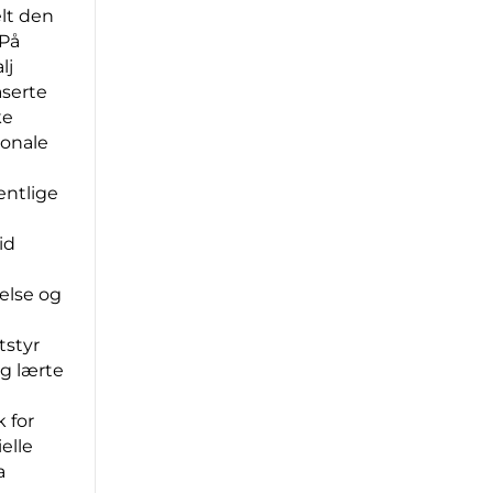
lt den
 På
lj
aserte
ke
jonale
entlige
id
else og
tstyr
og lærte
 for
elle
a