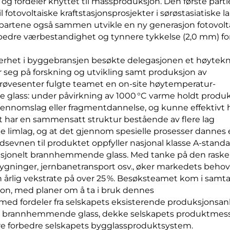
 og fordeler knyttet til massproduksjon. Den første part
 fotovoltaiske kraftstasjonsprosjekter i sørøstasiatiske l
o partene også sammen utvikle en ny generasjon fotovolt
bedre værbestandighet og tynnere tykkelse (2,0 mm) fo
kkerhet i byggebransjen besøkte delegasjonen et høytek
r seg på forskning og utvikling samt produksjon av
øvesenter fulgte teamet en on-site høytemperatur-
lass: under påvirkning av 1000 °C varme holdt produ
nomslag eller fragmentdannelse, og kunne effektivt 
et har en sammensatt struktur bestående av flere lag
limlag, og at det gjennom spesielle prosesser dannes e
sevnen til produktet oppfyller nasjonal klasse A-standa
adisjonelt brannhemmende glass. Med tanke på den raske
ygninger, jernbanetransport osv., øker markedets behov
årlig vekstrate på over 25 %. Besøksteamet kom i samt
on, med planer om å ta i bruk dennes
med fordeler fra selskapets eksisterende produksjonsan
att brannhemmende glass, dekke selskapets produktmes
e forbedre selskapets bygglassproduktsystem.