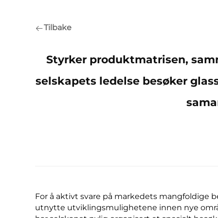
Tilbake
Styrker produktmatrisen, sam
selskapets ledelse besøker glas
samar
For å aktivt svare på markedets mangfoldige be
utnytte utviklingsmulighetene innen nye områ