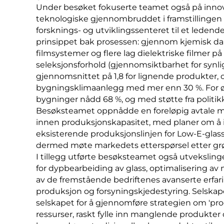
Under besøket fokuserte teamet også på innova
teknologiske gjennombruddet i framstillingen 
forsknings- og utviklingssenteret til et ledende
prinsippet bak prosessen: gjennom kjemisk d
filmsystemer og flere lag dielektriske filmer p
seleksjonsforhold (gjennomsiktbarhet for synlig l
gjennomsnittet på 1,8 for lignende produkter, o
bygningsklimaanlegg med mer enn 30 %. For øy
bygninger nådd 68 %, og med støtte fra politik
Besøksteamet oppnådde en foreløpig avtale m
innen produksjonskapasitet, med planer om å 
eksisterende produksjonslinjen for Low-E-glas
dermed møte markedets etterspørsel etter grø
I tillegg utførte besøksteamet også utvekslin
for dypbearbeiding av glass, optimalisering av
av de fremstående bedriftenes avanserte erfari
produksjon og forsyningskjedestyring. Selskapet
selskapet for å gjennomføre strategien om 'prod
ressurser, raskt fylle inn manglende produkter 