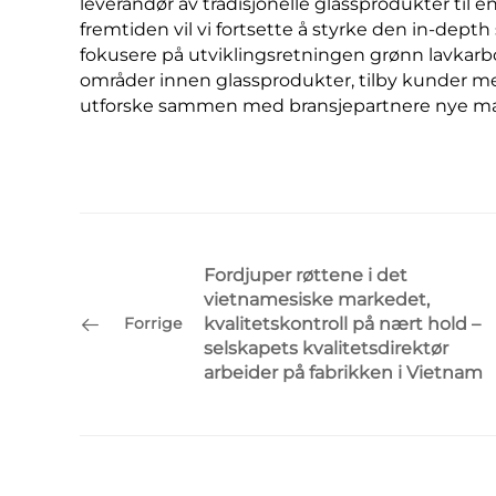
leverandør av tradisjonelle glassprodukter til 
fremtiden vil vi fortsette å styrke den in-de
fokusere på utviklingsretningen grønn lavkarbon
områder innen glassprodukter, tilby kunder me
utforske sammen med bransjepartnere nye mar
Fordjuper røttene i det
vietnamesiske markedet,
kvalitetskontroll på nært hold –
Forrige
selskapets kvalitetsdirektør
arbeider på fabrikken i Vietnam