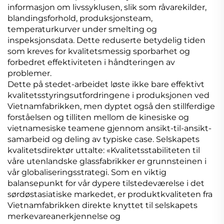
informasjon om livssyklusen, slik som råvarekilder,
blandingsforhold, produksjonsteam,
temperaturkurver under smelting og
inspeksjonsdata. Dette reduserte betydelig tiden
som kreves for kvalitetsmessig sporbarhet og
forbedret effektiviteten i håndteringen av
problemer.
Dette på stedet-arbeidet løste ikke bare effektivt
kvalitetsstyringsutfordringene i produksjonen ved
Vietnamfabrikken, men dyptet også den stillferdige
forståelsen og tilliten mellom de kinesiske og
vietnamesiske teamene gjennom ansikt-til-ansikt-
samarbeid og deling av typiske case. Selskapets
kvalitetsdirektør uttalte: «Kvalitetsstabiliteten til
våre utenlandske glassfabrikker er grunnsteinen i
vår globaliseringsstrategi. Som en viktig
balansepunkt for vår dypere tilstedeværelse i det
sørdøstasiatiske markedet, er produktkvaliteten fra
Vietnamfabrikken direkte knyttet til selskapets
merkevareanerkjennelse og