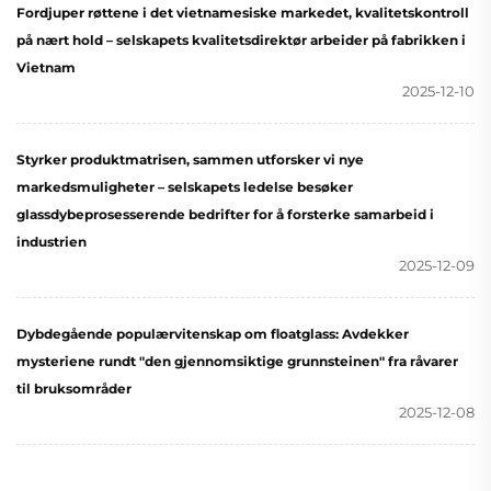
Fordjuper røttene i det vietnamesiske markedet, kvalitetskontroll
på nært hold – selskapets kvalitetsdirektør arbeider på fabrikken i
Vietnam
2025-12-10
Styrker produktmatrisen, sammen utforsker vi nye
markedsmuligheter – selskapets ledelse besøker
glassdybeprosesserende bedrifter for å forsterke samarbeid i
industrien
2025-12-09
Dybdegående populærvitenskap om floatglass: Avdekker
mysteriene rundt "den gjennomsiktige grunnsteinen" fra råvarer
til bruksområder
2025-12-08