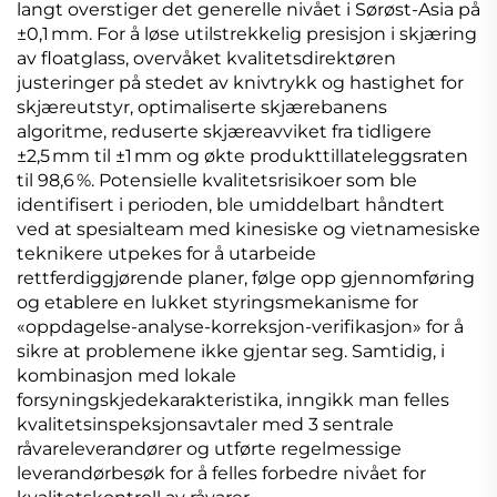
langt overstiger det generelle nivået i Sørøst-Asia på
±0,1 mm. For å løse utilstrekkelig presisjon i skjæring
av floatglass, overvåket kvalitetsdirektøren
justeringer på stedet av knivtrykk og hastighet for
skjæreutstyr, optimaliserte skjærebanens
algoritme, reduserte skjæreavviket fra tidligere
±2,5 mm til ±1 mm og økte produkttillateleggsraten
til 98,6 %. Potensielle kvalitetsrisikoer som ble
identifisert i perioden, ble umiddelbart håndtert
ved at spesialteam med kinesiske og vietnamesiske
teknikere utpekes for å utarbeide
rettferdiggjørende planer, følge opp gjennomføring
og etablere en lukket styringsmekanisme for
«oppdagelse-analyse-korreksjon-verifikasjon» for å
sikre at problemene ikke gjentar seg. Samtidig, i
kombinasjon med lokale
forsyningskjedekarakteristika, inngikk man felles
kvalitetsinspeksjonsavtaler med 3 sentrale
råvareleverandører og utførte regelmessige
leverandørbesøk for å felles forbedre nivået for