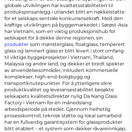
globale utviklingen har kvalitetsstabiliteten til
produksjonsanlegg i utlandet blitt en nøkkelstøtte
for et selskaps sentrale konkurransekraft. Med den
kraftige utviklingen på byggemarkedet i Sørøst-Asia
har Vietnam, som en viktig produksjonshub for
selskapet for å dekke denne regionen, sin
produkter
som mønsterglass, floatglass, temperert
glass og laminert glass er blitt levert i stort omfang
til viktige byggeprosjekter i Vietnam, Thailand,
Malaysia og andre land, og dekker et bredt spekter
av anvendelsesområder, inkludert kommersielle
komplekser, high-end-boligbygg og
transportknutepunkter. For å ytterligere sikre
produktkvalitet og leveransestabilitet besøkte
selskapets kvalitetsdirektør nylig Da Nang Glass
Factory i Vietnam for en månedslang
arbeidsperiode på stedet. Gjennom helhetlig
prosesskontroll, teknisk støtte og lokal samarbeid
har en fullverdig garantisystem for glassprodukter
blitt etablert – et system som dekker råvareinnkjøp,