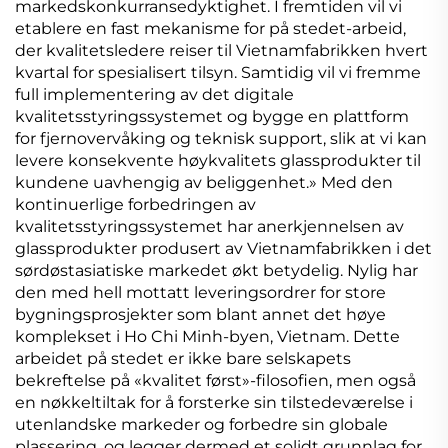
markedskonkurransedyktighet. I fremtiden vil vi
etablere en fast mekanisme for på stedet-arbeid,
der kvalitetsledere reiser til Vietnamfabrikken hvert
kvartal for spesialisert tilsyn. Samtidig vil vi fremme
full implementering av det digitale
kvalitetsstyringssystemet og bygge en plattform
for fjernovervåking og teknisk support, slik at vi kan
levere konsekvente høykvalitets glassprodukter til
kundene uavhengig av beliggenhet.» Med den
kontinuerlige forbedringen av
kvalitetsstyringssystemet har anerkjennelsen av
glassprodukter produsert av Vietnamfabrikken i det
sørdøstasiatiske markedet økt betydelig. Nylig har
den med hell mottatt leveringsordrer for store
bygningsprosjekter som blant annet det høye
komplekset i Ho Chi Minh-byen, Vietnam. Dette
arbeidet på stedet er ikke bare selskapets
bekreftelse på «kvalitet først»-filosofien, men også
en nøkkeltiltak for å forsterke sin tilstedeværelse i
utenlandske markeder og forbedre sin globale
plassering, og legger dermed et solidt grunnlag for