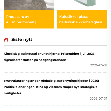
Produsent av
Kuldsikker glass —
aluminiumspeil |
ballistisk sikkerhetsglass
Tilpassede størrelser 2–6
12–50 mm | MONTAG
mm | MONTAG
Siste nytt
Kinesisk glassindustri snur et hjørne: Prisendring i juli 2026
signaliserer slutten på nedgangstrenden
2026-07-21
omstrukturering av den globale glassforsyningskjeden i 2026:
Politiske endringer i Kina og Vietnam skaper nye strategiske
muligheter
2026-07-01