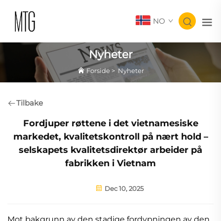
NO
Nyheter
Forside
>
Nyheter
Tilbake
Fordjuper røttene i det vietnamesiske
markedet, kvalitetskontroll på nært hold –
selskapets kvalitetsdirektør arbeider på
fabrikken i Vietnam
Dec 10, 2025
Mot bakgrunn av den stadige fordypningen av den