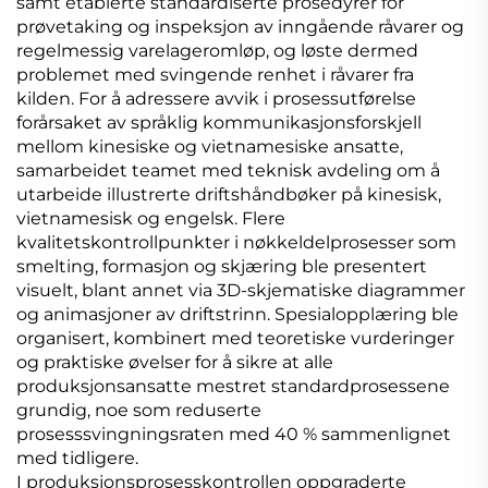
samt etablerte standardiserte prosedyrer for
prøvetaking og inspeksjon av inngående råvarer og
regelmessig varelageromløp, og løste dermed
problemet med svingende renhet i råvarer fra
kilden. For å adressere avvik i prosessutførelse
forårsaket av språklig kommunikasjonsforskjell
mellom kinesiske og vietnamesiske ansatte,
samarbeidet teamet med teknisk avdeling om å
utarbeide illustrerte driftshåndbøker på kinesisk,
vietnamesisk og engelsk. Flere
kvalitetskontrollpunkter i nøkkeldelprosesser som
smelting, formasjon og skjæring ble presentert
visuelt, blant annet via 3D-skjematiske diagrammer
og animasjoner av driftstrinn. Spesialopplæring ble
organisert, kombinert med teoretiske vurderinger
og praktiske øvelser for å sikre at alle
produksjonsansatte mestret standardprosessene
grundig, noe som reduserte
prosesssvingningsraten med 40 % sammenlignet
med tidligere.
I produksjonsprosesskontrollen oppgraderte