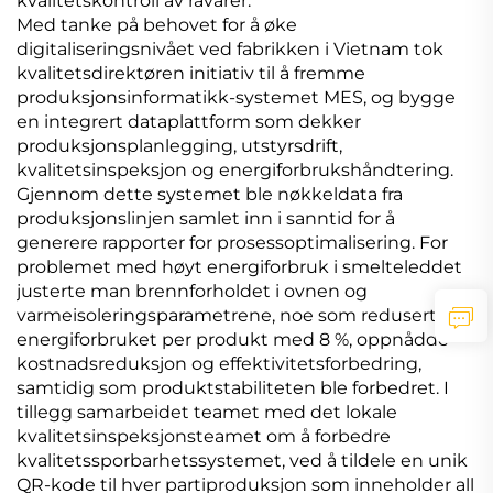
kvalitetskontroll av råvarer.
Med tanke på behovet for å øke
digitaliseringsnivået ved fabrikken i Vietnam tok
kvalitetsdirektøren initiativ til å fremme
produksjonsinformatikk-systemet MES, og bygge
en integrert dataplattform som dekker
produksjonsplanlegging, utstyrsdrift,
kvalitetsinspeksjon og energiforbrukshåndtering.
Gjennom dette systemet ble nøkkeldata fra
produksjonslinjen samlet inn i sanntid for å
generere rapporter for prosessoptimalisering. For
problemet med høyt energiforbruk i smelteleddet
justerte man brennforholdet i ovnen og
varmeisoleringsparametrene, noe som reduserte
energiforbruket per produkt med 8 %, oppnådde
kostnadsreduksjon og effektivitetsforbedring,
samtidig som produktstabiliteten ble forbedret. I
tillegg samarbeidet teamet med det lokale
kvalitetsinspeksjonsteamet om å forbedre
kvalitetssporbarhetssystemet, ved å tildele en unik
QR-kode til hver partiproduksjon som inneholder all