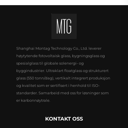
Shanghai Montag Technology Co., Ltd. leverer
høytytende fotovoltaisk glass, bygningsglass og
spesialglass til globale solenergi- og
byggindustrier. Ultraklart floatglass og strukturert
glass (550 tonn/dag), vertikalt integrert produksjon
og kvalitet som er sertifisert i henhold til ISO-
standarder. Samarbeid med oss for løsninger som
er karbonnøytrale.
KONTAKT OSS