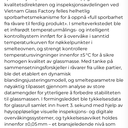
kvalitetsdirektøren og inspeksjonsavdelingen ved
Vietnam Glass Factory felles helhetlig
sporbarhetsmekanisme for å oppnå «full sporbarhet
fra råvare til ferdig produkt». I smelteverkstedet ble
et infrarødt temperaturmålings- og intelligent
kontrollsystem innført for å overvåke i sanntid
temperaturkurven for nøkkelpunkter i
smelteovnen, og strengt kontrollere
temperatursvingninger innenfor ±5 °C for å sikre
homogen kvalitet av glassmasse. Med tanke på
sammensetningsforskjeller i råvarer fra ulike partier,
ble det etablert en dynamisk
blandingsjusteringsmodell, og smelteparametre ble
nøyaktig tilpasset gjennom analyse av store
datamengder for ytterligere å forbedre stabiliteten
til glassmassen. I formingsleddet ble tykkelsesdata
for glassrull samlet inn hvert 3. sekund med hjelp av
høyoppløselige visuelle inspeksjons- og digitale
overvåkingssystemer, og tykkelsesavviket holdes
innenfor ±0,05 mm – et bransjeledende nivå som