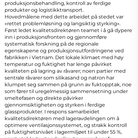
produksjonsbehandling, kontroll av ferdige
produkter og logistikktransport.
Hovedmålene med dette arbeidet på stedet var
«rettet problemløsning og langsiktig styrking».
Først ledet kvalitetsdirektøren teamet i å gå dypere
inn i produksjonsfronten og gjennomføre
systematisk forskning på de regionale
egenskapene og produksjonsutfordringene ved
fabrikken i Vietnam. Det lokale klimaet med høy
temperatur og fuktighet har lenge påvirket
kvaliteten på lagring av råvarer; noen partier med
sentrale råvarer som silikasand og natron har
klumpet seg sammen på grunn av fuktopptak, noe
som fører til uregelmessig sammensetning under
smeltefasen og direkte påvirker
gjennomsiktigheten og styrken i ferdige
glassprodukter. I respons samarbeidet
kvalitetsdirektøren med lageravdelingen om å
optimere ventilasjonssystemet, og strakk kontroll
på fuktighetsnivået i lagermiljøet til under 55 %,