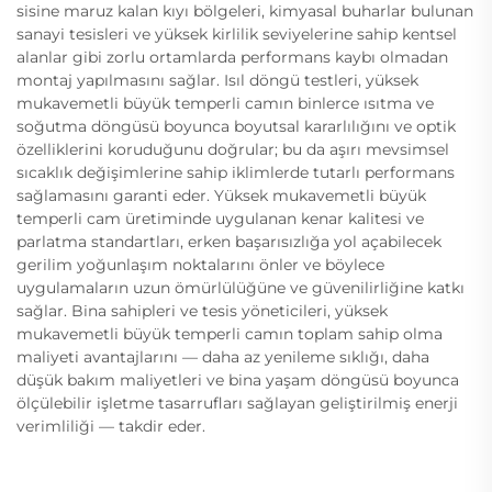
sisine maruz kalan kıyı bölgeleri, kimyasal buharlar bulunan
sanayi tesisleri ve yüksek kirlilik seviyelerine sahip kentsel
alanlar gibi zorlu ortamlarda performans kaybı olmadan
montaj yapılmasını sağlar. Isıl döngü testleri, yüksek
mukavemetli büyük temperli camın binlerce ısıtma ve
soğutma döngüsü boyunca boyutsal kararlılığını ve optik
özelliklerini koruduğunu doğrular; bu da aşırı mevsimsel
sıcaklık değişimlerine sahip iklimlerde tutarlı performans
sağlamasını garanti eder. Yüksek mukavemetli büyük
temperli cam üretiminde uygulanan kenar kalitesi ve
parlatma standartları, erken başarısızlığa yol açabilecek
gerilim yoğunlaşım noktalarını önler ve böylece
uygulamaların uzun ömürlülüğüne ve güvenilirliğine katkı
sağlar. Bina sahipleri ve tesis yöneticileri, yüksek
mukavemetli büyük temperli camın toplam sahip olma
maliyeti avantajlarını — daha az yenileme sıklığı, daha
düşük bakım maliyetleri ve bina yaşam döngüsü boyunca
ölçülebilir işletme tasarrufları sağlayan geliştirilmiş enerji
verimliliği — takdir eder.