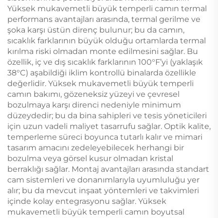
Yüksek mukavemetli büyük temperli camın termal
performans avantajları arasında, termal gerilme ve
şoka karşı üstün direnç bulunur; bu da camın,
sıcaklık farklarının büyük olduğu ortamlarda termal
kırılma riski olmadan monte edilmesini sağlar. Bu
özellik, iç ve dış sıcaklık farklarının 100°F’yi (yaklaşık
38°C) aşabildiği iklim kontrollü binalarda özellikle
değerlidir. Yüksek mukavemetli büyük temperli
camın bakımı, gözeneksiz yüzeyi ve çevresel
bozulmaya karşı direnci nedeniyle minimum
düzeydedir; bu da bina sahipleri ve tesis yöneticileri
için uzun vadeli maliyet tasarrufu sağlar. Optik kalite,
temperleme süreci boyunca tutarlı kalır ve mimari
tasarım amacını zedeleyebilecek herhangi bir
bozulma veya görsel kusur olmadan kristal
berraklığı sağlar. Montaj avantajları arasında standart
cam sistemleri ve donanımlarıyla uyumluluğu yer
alır; bu da mevcut inşaat yöntemleri ve takvimleri
içinde kolay entegrasyonu sağlar. Yüksek
mukavemetli büyük temperli camın boyutsal