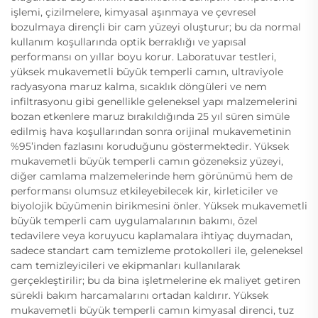
işlemi, çizilmelere, kimyasal aşınmaya ve çevresel
bozulmaya dirençli bir cam yüzeyi oluşturur; bu da normal
kullanım koşullarında optik berraklığı ve yapısal
performansı on yıllar boyu korur. Laboratuvar testleri,
yüksek mukavemetli büyük temperli camın, ultraviyole
radyasyona maruz kalma, sıcaklık döngüleri ve nem
infiltrasyonu gibi genellikle geleneksel yapı malzemelerini
bozan etkenlere maruz bırakıldığında 25 yıl süren simüle
edilmiş hava koşullarından sonra orijinal mukavemetinin
%95’inden fazlasını koruduğunu göstermektedir. Yüksek
mukavemetli büyük temperli camın gözeneksiz yüzeyi,
diğer camlama malzemelerinde hem görünümü hem de
performansı olumsuz etkileyebilecek kir, kirleticiler ve
biyolojik büyümenin birikmesini önler. Yüksek mukavemetli
büyük temperli cam uygulamalarının bakımı, özel
tedavilere veya koruyucu kaplamalara ihtiyaç duymadan,
sadece standart cam temizleme protokolleri ile, geleneksel
cam temizleyicileri ve ekipmanları kullanılarak
gerçekleştirilir; bu da bina işletmelerine ek maliyet getiren
sürekli bakım harcamalarını ortadan kaldırır. Yüksek
mukavemetli büyük temperli camın kimyasal direnci, tuz