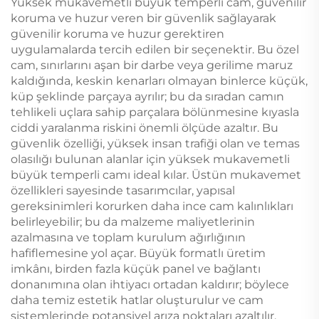
Yüksek mukavemetli büyük temperli cam, güvenilir
koruma ve huzur veren bir güvenlik sağlayarak
güvenilir koruma ve huzur gerektiren
uygulamalarda tercih edilen bir seçenektir. Bu özel
cam, sınırlarını aşan bir darbe veya gerilime maruz
kaldığında, keskin kenarları olmayan binlerce küçük,
küp şeklinde parçaya ayrılır; bu da sıradan camın
tehlikeli uçlara sahip parçalara bölünmesine kıyasla
ciddi yaralanma riskini önemli ölçüde azaltır. Bu
güvenlik özelliği, yüksek insan trafiği olan ve temas
olasılığı bulunan alanlar için yüksek mukavemetli
büyük temperli camı ideal kılar. Üstün mukavemet
özellikleri sayesinde tasarımcılar, yapısal
gereksinimleri korurken daha ince cam kalınlıkları
belirleyebilir; bu da malzeme maliyetlerinin
azalmasına ve toplam kurulum ağırlığının
hafiflemesine yol açar. Büyük formatlı üretim
imkânı, birden fazla küçük panel ve bağlantı
donanımına olan ihtiyacı ortadan kaldırır; böylece
daha temiz estetik hatlar oluşturulur ve cam
sistemlerinde potansiyel arıza noktaları azaltılır.