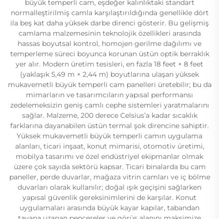
büyük temperli cam, eşdeğer kalınlıktaki standart
normalleştirilmiş camla karşılaştırıldığında genellikle dört
ila beş kat daha yüksek darbe direnci gösterir. Bu gelişmiş
camlama malzemesinin teknolojik özellikleri arasında
hassas boyutsal kontrol, homojen gerilme dağılımı ve
temperleme süreci boyunca korunan üstün optik berraklık
yer alır. Modern üretim tesisleri, en fazla 18 feet × 8 feet
(yaklaşık 5,49 m × 2,44 m) boyutlarına ulaşan yüksek
mukavemetli büyük temperli cam panelleri üretebilir; bu da
mimarların ve tasarımcıların yapısal performansı
zedelemeksizin geniş camlı cephe sistemleri yaratmalarını
sağlar. Malzeme, 200 derece Celsius’a kadar sıcaklık
farklarına dayanabilen üstün termal şok direncine sahiptir.
Yüksek mukavemetli büyük temperli camın uygulama
alanları, ticari inşaat, konut mimarisi, otomotiv üretimi,
mobilya tasarımı ve özel endüstriyel ekipmanlar olmak
üzere çok sayıda sektörü kapsar. Ticari binalarda bu cam
paneller, perde duvarlar, mağaza vitrin camları ve iç bölme
duvarları olarak kullanılır; doğal ışık geçişini sağlarken
yapısal güvenlik gereksinimlerini de karşılar. Konut
uygulamaları arasında büyük kayar kapılar, tabandan
tavana uzanan pencereler ve görüş alanını maksimize