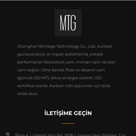
Shanghai Montege Technology Co., Ltd., küresel
güneş enerjisi ve inşaat sektörlerine yüksek
performanslı fotovoltaik cam, mimari cam ve özel
cam sağlar. Ultra-berrak float ve desenli cam
(günlük 550 MT), dikey entegre üretim, ISO
sertifikalı kalite. Karbon nötr çözümler için bize
ortak olun.
İLETIŞIME GEÇIN
Bina 4, Lizheng Yolu No: 1628, Lingang Yeni Bölgesi, Çin