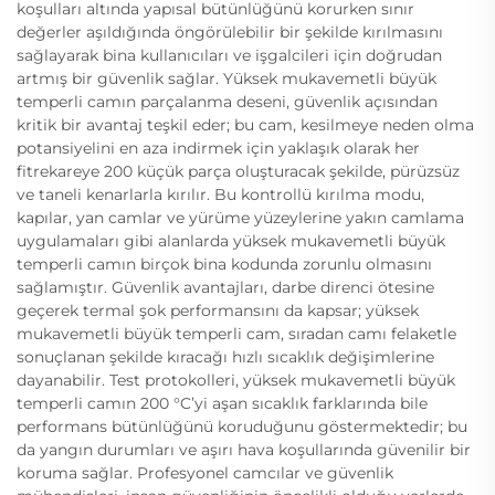
koşulları altında yapısal bütünlüğünü korurken sınır
değerler aşıldığında öngörülebilir bir şekilde kırılmasını
sağlayarak bina kullanıcıları ve işgalcileri için doğrudan
artmış bir güvenlik sağlar. Yüksek mukavemetli büyük
temperli camın parçalanma deseni, güvenlik açısından
kritik bir avantaj teşkil eder; bu cam, kesilmeye neden olma
potansiyelini en aza indirmek için yaklaşık olarak her
fitrekareye 200 küçük parça oluşturacak şekilde, pürüzsüz
ve taneli kenarlarla kırılır. Bu kontrollü kırılma modu,
kapılar, yan camlar ve yürüme yüzeylerine yakın camlama
uygulamaları gibi alanlarda yüksek mukavemetli büyük
temperli camın birçok bina kodunda zorunlu olmasını
sağlamıştır. Güvenlik avantajları, darbe direnci ötesine
geçerek termal şok performansını da kapsar; yüksek
mukavemetli büyük temperli cam, sıradan camı felaketle
sonuçlanan şekilde kıracağı hızlı sıcaklık değişimlerine
dayanabilir. Test protokolleri, yüksek mukavemetli büyük
temperli camın 200 °C’yi aşan sıcaklık farklarında bile
performans bütünlüğünü koruduğunu göstermektedir; bu
da yangın durumları ve aşırı hava koşullarında güvenilir bir
koruma sağlar. Profesyonel camcılar ve güvenlik