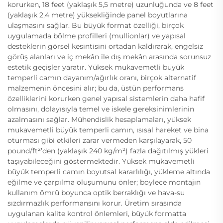
korurken, 18 feet (yaklaşık 5,5 metre) uzunluğunda ve 8 feet
(yaklaşık 2,4 metre) yüksekliğinde panel boyutlarına
ulaşmasını sağlar. Bu büyük format özelliği, birçok
uygulamada bölme profilleri (mullionlar) ve yapısal
desteklerin görsel kesintisini ortadan kaldırarak, engelsiz
görüş alanları ve iç mekân ile dış mekân arasında sorunsuz
estetik geçişler yaratır. Yüksek mukavemetli büyük
temperli camın dayanım/ağırlık oranı, birçok alternatif
malzemenin öncesini alır; bu da, üstün performans
özelliklerini korurken genel yapısal sistemlerin daha hafif
olmasını, dolayısıyla temel ve iskele gereksinimlerinin
azalmasını sağlar. Mühendislik hesaplamaları, yüksek
mukavemetli büyük temperli camın, ısısal hareket ve bina
oturması gibi etkileri zarar vermeden karşılayarak, 50
pound/ft²’den (yaklaşık 240 kg/m²) fazla dağıtılmış yükleri
taşıyabileceğini göstermektedir. Yüksek mukavemetli
büyük temperli camın boyutsal kararlılığı, yükleme altında
eğilme ve çarpılma oluşumunu önler; böylece montajın
kullanım ömrü boyunca optik berraklığı ve hava-su
sızdırmazlık performansını korur. Üretim sırasında
uygulanan kalite kontrol önlemleri, büyük formatta