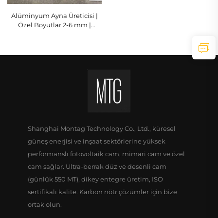
Alüminyum Ayna Üreticisi |
Özel Boyutlar 2-6 mm |
MONTAG
Shanghai Montag Technology Co., Ltd., küresel
güneş enerjisi ve inşaat sektörlerine yüksek
performanslı fotovoltaik cam, mimari cam ve özel
cam sağlar. Ultra-berrak düz ve desenli cam
(günlük 550 MT), dikey entegre üretim, ISO
sertifikalı kalite. Karbon nötr çözümler için bize
ortak olun.