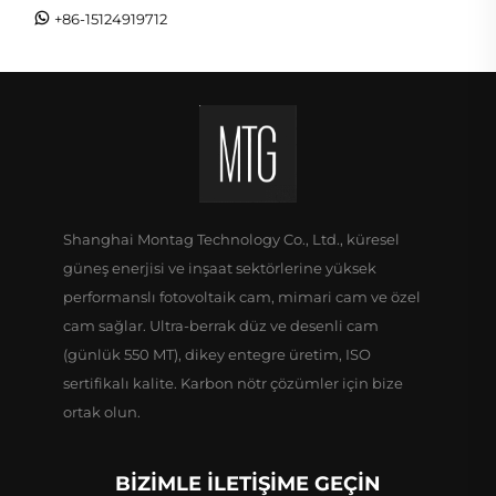
+86-15124919712
Shanghai Montag Technology Co., Ltd., küresel
güneş enerjisi ve inşaat sektörlerine yüksek
performanslı fotovoltaik cam, mimari cam ve özel
cam sağlar. Ultra-berrak düz ve desenli cam
(günlük 550 MT), dikey entegre üretim, ISO
sertifikalı kalite. Karbon nötr çözümler için bize
ortak olun.
BIZIMLE İLETIŞIME GEÇIN