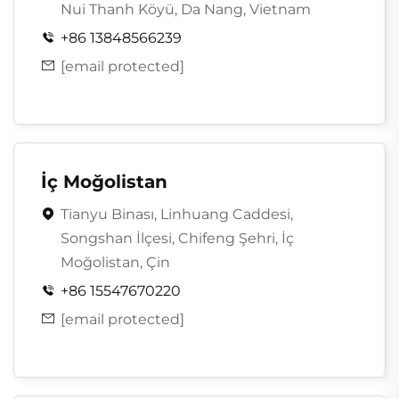
Nui Thanh Köyü, Da Nang, Vietnam
+86 13848566239

[email protected]

İç Moğolistan
Tianyu Binası, Linhuang Caddesi,

Songshan İlçesi, Chifeng Şehri, İç
Moğolistan, Çin
+86 15547670220

[email protected]
