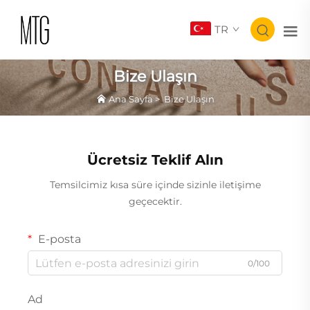
TR
Bize Ulaşın
Ana Sayfa
>
Bize Ulaşın
Ücretsiz Teklif Alın
Temsilcimiz kısa süre içinde sizinle iletişime
geçecektir.
E-posta
0/100
Ad