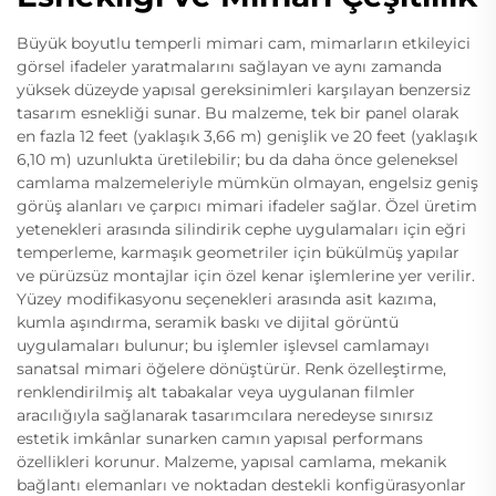
Büyük boyutlu temperli mimari cam, mimarların etkileyici
görsel ifadeler yaratmalarını sağlayan ve aynı zamanda
yüksek düzeyde yapısal gereksinimleri karşılayan benzersiz
tasarım esnekliği sunar. Bu malzeme, tek bir panel olarak
en fazla 12 feet (yaklaşık 3,66 m) genişlik ve 20 feet (yaklaşık
6,10 m) uzunlukta üretilebilir; bu da daha önce geleneksel
camlama malzemeleriyle mümkün olmayan, engelsiz geniş
görüş alanları ve çarpıcı mimari ifadeler sağlar. Özel üretim
yetenekleri arasında silindirik cephe uygulamaları için eğri
temperleme, karmaşık geometriler için bükülmüş yapılar
ve pürüzsüz montajlar için özel kenar işlemlerine yer verilir.
Yüzey modifikasyonu seçenekleri arasında asit kazıma,
kumla aşındırma, seramik baskı ve dijital görüntü
uygulamaları bulunur; bu işlemler işlevsel camlamayı
sanatsal mimari öğelere dönüştürür. Renk özelleştirme,
renklendirilmiş alt tabakalar veya uygulanan filmler
aracılığıyla sağlanarak tasarımcılara neredeyse sınırsız
estetik imkânlar sunarken camın yapısal performans
özellikleri korunur. Malzeme, yapısal camlama, mekanik
bağlantı elemanları ve noktadan destekli konfigürasyonlar