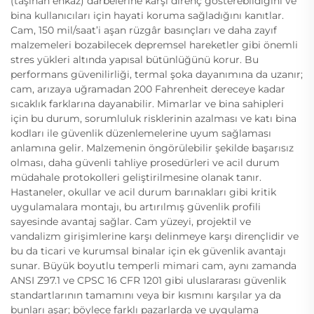
(taşınan enkaz) darbelerine karşı direnç gösterebildiğini ve
bina kullanıcıları için hayati koruma sağladığını kanıtlar.
Cam, 150 mil/saat’i aşan rüzgâr basınçları ve daha zayıf
malzemeleri bozabilecek depremsel hareketler gibi önemli
stres yükleri altında yapısal bütünlüğünü korur. Bu
performans güvenilirliği, termal şoka dayanımına da uzanır;
cam, arızaya uğramadan 200 Fahrenheit dereceye kadar
sıcaklık farklarına dayanabilir. Mimarlar ve bina sahipleri
için bu durum, sorumluluk risklerinin azalması ve katı bina
kodları ile güvenlik düzenlemelerine uyum sağlaması
anlamına gelir. Malzemenin öngörülebilir şekilde başarısız
olması, daha güvenli tahliye prosedürleri ve acil durum
müdahale protokolleri geliştirilmesine olanak tanır.
Hastaneler, okullar ve acil durum barınakları gibi kritik
uygulamalara montajı, bu artırılmış güvenlik profili
sayesinde avantaj sağlar. Cam yüzeyi, projektil ve
vandalizm girişimlerine karşı delinmeye karşı dirençlidir ve
bu da ticari ve kurumsal binalar için ek güvenlik avantajı
sunar. Büyük boyutlu temperli mimari cam, aynı zamanda
ANSI Z97.1 ve CPSC 16 CFR 1201 gibi uluslararası güvenlik
standartlarının tamamını veya bir kısmını karşılar ya da
bunları aşar; böylece farklı pazarlarda ve uygulama