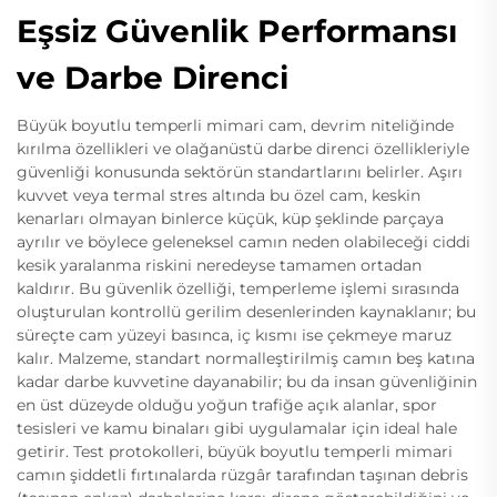
Eşsiz Güvenlik Performansı
ve Darbe Direnci
Büyük boyutlu temperli mimari cam, devrim niteliğinde
kırılma özellikleri ve olağanüstü darbe direnci özellikleriyle
güvenliği konusunda sektörün standartlarını belirler. Aşırı
kuvvet veya termal stres altında bu özel cam, keskin
kenarları olmayan binlerce küçük, küp şeklinde parçaya
ayrılır ve böylece geleneksel camın neden olabileceği ciddi
kesik yaralanma riskini neredeyse tamamen ortadan
kaldırır. Bu güvenlik özelliği, temperleme işlemi sırasında
oluşturulan kontrollü gerilim desenlerinden kaynaklanır; bu
süreçte cam yüzeyi basınca, iç kısmı ise çekmeye maruz
kalır. Malzeme, standart normalleştirilmiş camın beş katına
kadar darbe kuvvetine dayanabilir; bu da insan güvenliğinin
en üst düzeyde olduğu yoğun trafiğe açık alanlar, spor
tesisleri ve kamu binaları gibi uygulamalar için ideal hale
getirir. Test protokolleri, büyük boyutlu temperli mimari
camın şiddetli fırtınalarda rüzgâr tarafından taşınan debris