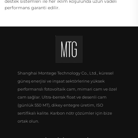
destek sistemleri ile her iklim koşulunda uzun vadeli
performans garanti edilir.
Shanghai Montege Technology Co., Ltd., küresel
güneş enerjisi ve inşaat sektörlerine yüksek
performanslı fotovoltaik cam, mimari cam ve özel
cam sağlar. Ultra-berrak float ve desenli cam
(günlük 550 MT), dikey entegre üretim, ISO
sertifikalı kalite. Karbon nötr çözümler için bize
ortak olun.