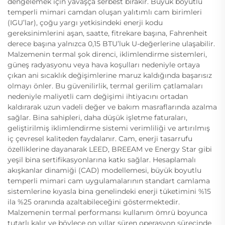
dengelemek için yavaşça serbest bırakır. Büyük boyutlu
temperli mimari camdan oluşan yalıtımlı cam birimleri
(IGU’lar), çoğu yargı yetkisindeki enerji kodu
gereksinimlerini aşan, saatte, fitrekare başına, Fahrenheit
derece başına yalnızca 0,15 BTU’luk U-değerlerine ulaşabilir.
Malzemenin termal şok direnci, iklimlendirme sistemleri,
güneş radyasyonu veya hava koşulları nedeniyle ortaya
çıkan ani sıcaklık değişimlerine maruz kaldığında başarısız
olmayı önler. Bu güvenilirlik, termal gerilim çatlamaları
nedeniyle maliyetli cam değişimi ihtiyacını ortadan
kaldırarak uzun vadeli değer ve bakım masraflarında azalma
sağlar. Bina sahipleri, daha düşük işletme faturaları,
geliştirilmiş iklimlendirme sistemi verimliliği ve artırılmış
iç çevresel kaliteden faydalanır. Cam, enerji tasarrufu
özelliklerine dayanarak LEED, BREEAM ve Energy Star gibi
yeşil bina sertifikasyonlarına katkı sağlar. Hesaplamalı
akışkanlar dinamiği (CAD) modellemesi, büyük boyutlu
temperli mimari cam uygulamalarının standart camlama
sistemlerine kıyasla bina genelindeki enerji tüketimini %15
ila %25 oranında azaltabileceğini göstermektedir.
Malzemenin termal performansı kullanım ömrü boyunca
tutarlı kalır ve böylece on yıllar süren operasyon sürecinde