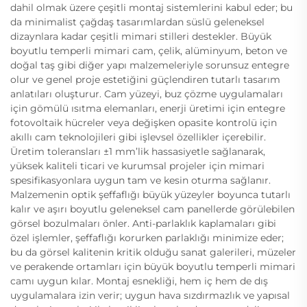
dahil olmak üzere çeşitli montaj sistemlerini kabul eder; bu
da minimalist çağdaş tasarımlardan süslü geleneksel
dizaynlara kadar çeşitli mimari stilleri destekler. Büyük
boyutlu temperli mimari cam, çelik, alüminyum, beton ve
doğal taş gibi diğer yapı malzemeleriyle sorunsuz entegre
olur ve genel proje estetiğini güçlendiren tutarlı tasarım
anlatıları oluşturur. Cam yüzeyi, buz çözme uygulamaları
için gömülü ısıtma elemanları, enerji üretimi için entegre
fotovoltaik hücreler veya değişken opasite kontrolü için
akıllı cam teknolojileri gibi işlevsel özellikler içerebilir.
Üretim toleransları ±1 mm’lik hassasiyetle sağlanarak,
yüksek kaliteli ticari ve kurumsal projeler için mimari
spesifikasyonlara uygun tam ve kesin oturma sağlanır.
Malzemenin optik şeffaflığı büyük yüzeyler boyunca tutarlı
kalır ve aşırı boyutlu geleneksel cam panellerde görülebilen
görsel bozulmaları önler. Anti-parlaklık kaplamaları gibi
özel işlemler, şeffaflığı korurken parlaklığı minimize eder;
bu da görsel kalitenin kritik olduğu sanat galerileri, müzeler
ve perakende ortamları için büyük boyutlu temperli mimari
camı uygun kılar. Montaj esnekliği, hem iç hem de dış
uygulamalara izin verir; uygun hava sızdırmazlık ve yapısal