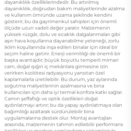
dayanıklılık özelliklerindedir. Bu artırılmış
dayanıklılık, doğrudan bakım maliyetlerinde azalma
ve kullanım ömründe uzama şeklinde kendini
gösterir; bu da gayrimenkul sahipleri için önemli
ölçüde uzun vadeli değer yaratır. Malzemenin
yüksek rüzgâr, dolu ve sıcaklık dalgalanmaları gibi
aşırı hava koşullarına dayanabilme yeteneği, zorlu
iklim koşullarında inşa edilen binalar için ideal bir
seçim haline getirir. Enerji verimliliği de önemli bir
başka avantajdır; büyük boyutlu temperli mimari
cam, doğal ışığın iç mekânlara girmesine izin
verirken kızılötesi radyasyonu yansıtan özel
kaplamalarla üretilebilir. Bu durum, yaz aylarında
soğutma maliyetlerinin azalmasına ve bina
kullanıcıları için daha iyi termal konfora katkı sağlar.
Camın şeffaflığı ve optik özellikleri doğal
aydınlatmayı artırır; bu da yapay aydınlatmaya olan
bağımlılığı azaltarak sürdürülebilir bina
uygulamalarına destek olur. Montaj avantajları
arasında, malzemenin tahmin edilebilir performans
özellikleri ve modern camlandırma sistemleriyle