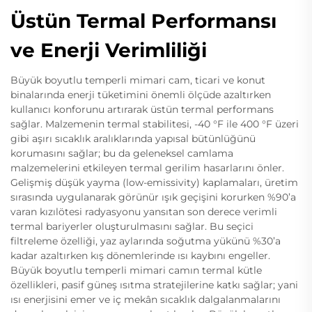
Üstün Termal Performansı
ve Enerji Verimliliği
Büyük boyutlu temperli mimari cam, ticari ve konut
binalarında enerji tüketimini önemli ölçüde azaltırken
kullanıcı konforunu artırarak üstün termal performans
sağlar. Malzemenin termal stabilitesi, -40 °F ile 400 °F üzeri
gibi aşırı sıcaklık aralıklarında yapısal bütünlüğünü
korumasını sağlar; bu da geleneksel camlama
malzemelerini etkileyen termal gerilim hasarlarını önler.
Gelişmiş düşük yayma (low-emissivity) kaplamaları, üretim
sırasında uygulanarak görünür ışık geçişini korurken %90’a
varan kızılötesi radyasyonu yansıtan son derece verimli
termal bariyerler oluşturulmasını sağlar. Bu seçici
filtreleme özelliği, yaz aylarında soğutma yükünü %30’a
kadar azaltırken kış dönemlerinde ısı kaybını engeller.
Büyük boyutlu temperli mimari camın termal kütle
özellikleri, pasif güneş ısıtma stratejilerine katkı sağlar; yani
ısı enerjisini emer ve iç mekân sıcaklık dalgalanmalarını