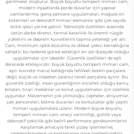
gerilmeler oluşturur. Büyük boyutlu temperli mimari cam,
modern inşaatlarda perde duvarlar için yapısal
camlandırma, geniş pencere uygulamaları, mağaza ön
sistemleri ve dekoratif mimari elemanlar gibi çok sayıda
kritik işlevi yerine getirir. Teknolojik özellikleri arasında
üstün darbe direnci, termal kararlılık ile önemli rüzgâr
yüklerini ve deprem kuvvetlerini taşıma yeteneği yer alır.
Cam, minimum optik bozulma ile dikkat çekici berraklığına
sahiptir; bu nedenle görsel estetiğin en üst düzeyde olduğu
uygulamalar için idealdir. Güvenlik özellikleri de eşit
derecede etkileyicidir: büyük boyutlu temperli mimari cam,
aşırı kuvvete maruz kaldığında tehlikeli keskin parçalara
değil, küçük ve nispeten zararsız taneli parçalara ayrılır. Bu
güvenlik özelliği, insan güvenliğinin öncelikli olduğu kamu
binaları, ticari mekânlar ve konut uygulamaları için özellikle
uygundur. Malzemenin çok yönlülüğü, cepheler, atriyumlar,
çatı pencereleri, bölme duvarları ve korkuluklar gibi çeşitli
mimari uygulamalara uzanır. Modern büyük boyutlu
temperli mimari cam, enerji verimliliği, gizlilik veya
dekoratif çekicilik gibi belirli performans gereksinimlerini
karşılamak amacıyla farklı yüzey işlemlerine,
renklendirmelere ve kaplamalara göre özelleştirilebilir.