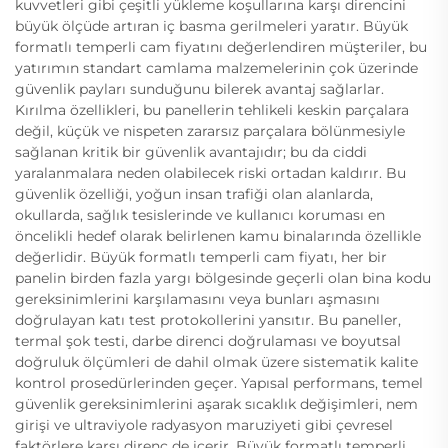
kuvvetleri gibi çeşitli yükleme koşullarına karşı direncini
büyük ölçüde artıran iç basma gerilmeleri yaratır. Büyük
formatlı temperli cam fiyatını değerlendiren müşteriler, bu
yatırımın standart camlama malzemelerinin çok üzerinde
güvenlik payları sunduğunu bilerek avantaj sağlarlar.
Kırılma özellikleri, bu panellerin tehlikeli keskin parçalara
değil, küçük ve nispeten zararsız parçalara bölünmesiyle
sağlanan kritik bir güvenlik avantajıdır; bu da ciddi
yaralanmalara neden olabilecek riski ortadan kaldırır. Bu
güvenlik özelliği, yoğun insan trafiği olan alanlarda,
okullarda, sağlık tesislerinde ve kullanıcı koruması en
öncelikli hedef olarak belirlenen kamu binalarında özellikle
değerlidir. Büyük formatlı temperli cam fiyatı, her bir
panelin birden fazla yargı bölgesinde geçerli olan bina kodu
gereksinimlerini karşılamasını veya bunları aşmasını
doğrulayan katı test protokollerini yansıtır. Bu paneller,
termal şok testi, darbe direnci doğrulaması ve boyutsal
doğruluk ölçümleri de dahil olmak üzere sistematik kalite
kontrol prosedürlerinden geçer. Yapısal performans, temel
güvenlik gereksinimlerini aşarak sıcaklık değişimleri, nem
girişi ve ultraviyole radyasyon maruziyeti gibi çevresel
faktörlere karşı direnç de içerir. Büyük formatlı temperli