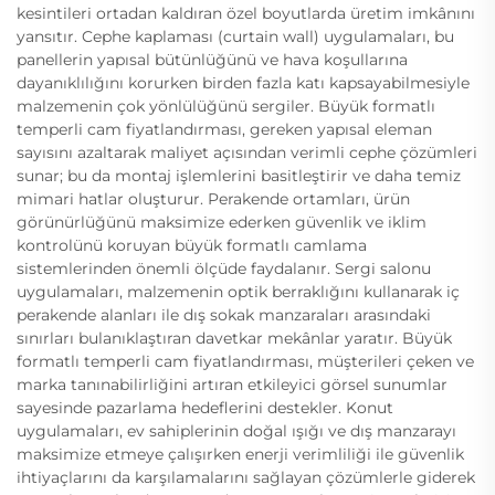
kesintileri ortadan kaldıran özel boyutlarda üretim imkânını
yansıtır. Cephe kaplaması (curtain wall) uygulamaları, bu
panellerin yapısal bütünlüğünü ve hava koşullarına
dayanıklılığını korurken birden fazla katı kapsayabilmesiyle
malzemenin çok yönlülüğünü sergiler. Büyük formatlı
temperli cam fiyatlandırması, gereken yapısal eleman
sayısını azaltarak maliyet açısından verimli cephe çözümleri
sunar; bu da montaj işlemlerini basitleştirir ve daha temiz
mimari hatlar oluşturur. Perakende ortamları, ürün
görünürlüğünü maksimize ederken güvenlik ve iklim
kontrolünü koruyan büyük formatlı camlama
sistemlerinden önemli ölçüde faydalanır. Sergi salonu
uygulamaları, malzemenin optik berraklığını kullanarak iç
perakende alanları ile dış sokak manzaraları arasındaki
sınırları bulanıklaştıran davetkar mekânlar yaratır. Büyük
formatlı temperli cam fiyatlandırması, müşterileri çeken ve
marka tanınabilirliğini artıran etkileyici görsel sunumlar
sayesinde pazarlama hedeflerini destekler. Konut
uygulamaları, ev sahiplerinin doğal ışığı ve dış manzarayı
maksimize etmeye çalışırken enerji verimliliği ile güvenlik
ihtiyaçlarını da karşılamalarını sağlayan çözümlerle giderek