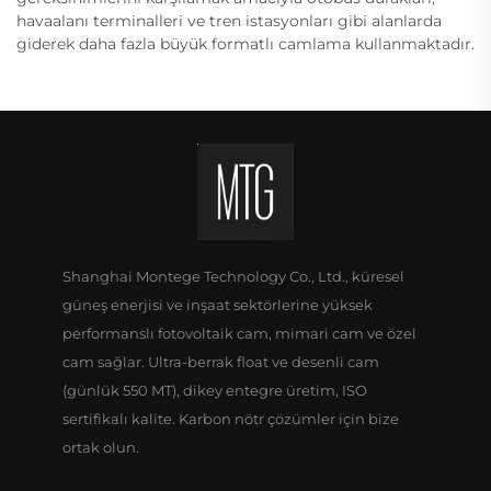
havaalanı terminalleri ve tren istasyonları gibi alanlarda
giderek daha fazla büyük formatlı camlama kullanmaktadır.
Shanghai Montege Technology Co., Ltd., küresel
güneş enerjisi ve inşaat sektörlerine yüksek
performanslı fotovoltaik cam, mimari cam ve özel
cam sağlar. Ultra-berrak float ve desenli cam
(günlük 550 MT), dikey entegre üretim, ISO
sertifikalı kalite. Karbon nötr çözümler için bize
ortak olun.