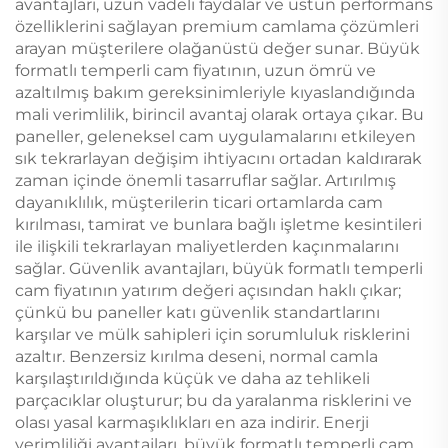
avantajları, uzun vadeli faydalar ve üstün performans
özelliklerini sağlayan premium camlama çözümleri
arayan müşterilere olağanüstü değer sunar. Büyük
formatlı temperli cam fiyatının, uzun ömrü ve
azaltılmış bakım gereksinimleriyle kıyaslandığında
mali verimlilik, birincil avantaj olarak ortaya çıkar. Bu
paneller, geleneksel cam uygulamalarını etkileyen
sık tekrarlayan değişim ihtiyacını ortadan kaldırarak
zaman içinde önemli tasarruflar sağlar. Artırılmış
dayanıklılık, müşterilerin ticari ortamlarda cam
kırılması, tamirat ve bunlara bağlı işletme kesintileri
ile ilişkili tekrarlayan maliyetlerden kaçınmalarını
sağlar. Güvenlik avantajları, büyük formatlı temperli
cam fiyatının yatırım değeri açısından haklı çıkar;
çünkü bu paneller katı güvenlik standartlarını
karşılar ve mülk sahipleri için sorumluluk risklerini
azaltır. Benzersiz kırılma deseni, normal camla
karşılaştırıldığında küçük ve daha az tehlikeli
parçacıklar oluşturur; bu da yaralanma risklerini ve
olası yasal karmaşıklıkları en aza indirir. Enerji
verimliliği avantajları, büyük formatlı temperli cam