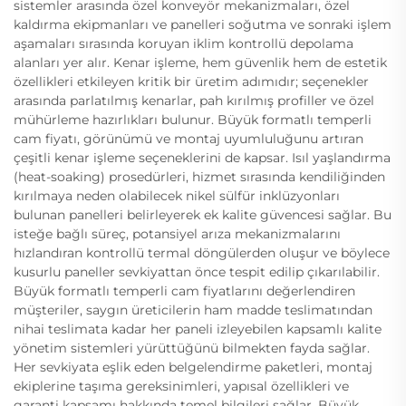
sistemler arasında özel konveyör mekanizmaları, özel
kaldırma ekipmanları ve panelleri soğutma ve sonraki işlem
aşamaları sırasında koruyan iklim kontrollü depolama
alanları yer alır. Kenar işleme, hem güvenlik hem de estetik
özellikleri etkileyen kritik bir üretim adımıdır; seçenekler
arasında parlatılmış kenarlar, pah kırılmış profiller ve özel
mühürleme hazırlıkları bulunur. Büyük formatlı temperli
cam fiyatı, görünümü ve montaj uyumluluğunu artıran
çeşitli kenar işleme seçeneklerini de kapsar. Isıl yaşlandırma
(heat-soaking) prosedürleri, hizmet sırasında kendiliğinden
kırılmaya neden olabilecek nikel sülfür inklüzyonları
bulunan panelleri belirleyerek ek kalite güvencesi sağlar. Bu
isteğe bağlı süreç, potansiyel arıza mekanizmalarını
hızlandıran kontrollü termal döngülerden oluşur ve böylece
kusurlu paneller sevkiyattan önce tespit edilip çıkarılabilir.
Büyük formatlı temperli cam fiyatlarını değerlendiren
müşteriler, saygın üreticilerin ham madde teslimatından
nihai teslimata kadar her paneli izleyebilen kapsamlı kalite
yönetim sistemleri yürüttüğünü bilmekten fayda sağlar.
Her sevkiyata eşlik eden belgelendirme paketleri, montaj
ekiplerine taşıma gereksinimleri, yapısal özellikleri ve
garanti kapsamı hakkında temel bilgileri sağlar. Büyük