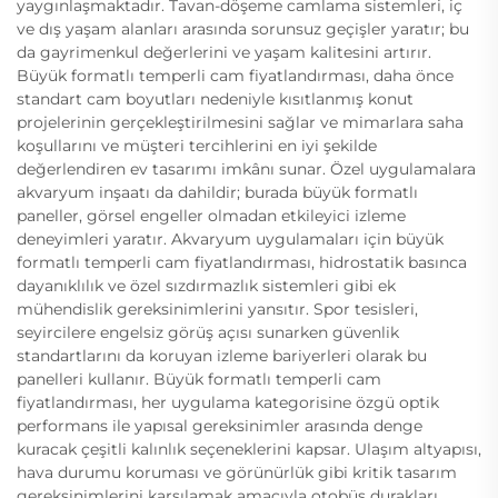
yaygınlaşmaktadır. Tavan-döşeme camlama sistemleri, iç
ve dış yaşam alanları arasında sorunsuz geçişler yaratır; bu
da gayrimenkul değerlerini ve yaşam kalitesini artırır.
Büyük formatlı temperli cam fiyatlandırması, daha önce
standart cam boyutları nedeniyle kısıtlanmış konut
projelerinin gerçekleştirilmesini sağlar ve mimarlara saha
koşullarını ve müşteri tercihlerini en iyi şekilde
değerlendiren ev tasarımı imkânı sunar. Özel uygulamalara
akvaryum inşaatı da dahildir; burada büyük formatlı
paneller, görsel engeller olmadan etkileyici izleme
deneyimleri yaratır. Akvaryum uygulamaları için büyük
formatlı temperli cam fiyatlandırması, hidrostatik basınca
dayanıklılık ve özel sızdırmazlık sistemleri gibi ek
mühendislik gereksinimlerini yansıtır. Spor tesisleri,
seyircilere engelsiz görüş açısı sunarken güvenlik
standartlarını da koruyan izleme bariyerleri olarak bu
panelleri kullanır. Büyük formatlı temperli cam
fiyatlandırması, her uygulama kategorisine özgü optik
performans ile yapısal gereksinimler arasında denge
kuracak çeşitli kalınlık seçeneklerini kapsar. Ulaşım altyapısı,
hava durumu koruması ve görünürlük gibi kritik tasarım
gereksinimlerini karşılamak amacıyla otobüs durakları,