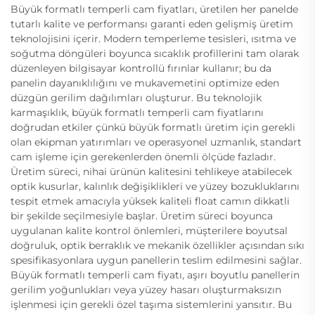
Büyük formatlı temperli cam fiyatları, üretilen her panelde
tutarlı kalite ve performansı garanti eden gelişmiş üretim
teknolojisini içerir. Modern temperleme tesisleri, ısıtma ve
soğutma döngüleri boyunca sıcaklık profillerini tam olarak
düzenleyen bilgisayar kontrollü fırınlar kullanır; bu da
panelin dayanıklılığını ve mukavemetini optimize eden
düzgün gerilim dağılımları oluşturur. Bu teknolojik
karmaşıklık, büyük formatlı temperli cam fiyatlarını
doğrudan etkiler çünkü büyük formatlı üretim için gerekli
olan ekipman yatırımları ve operasyonel uzmanlık, standart
cam işleme için gerekenlerden önemli ölçüde fazladır.
Üretim süreci, nihai ürünün kalitesini tehlikeye atabilecek
optik kusurlar, kalınlık değişiklikleri ve yüzey bozukluklarını
tespit etmek amacıyla yüksek kaliteli float camın dikkatli
bir şekilde seçilmesiyle başlar. Üretim süreci boyunca
uygulanan kalite kontrol önlemleri, müşterilere boyutsal
doğruluk, optik berraklık ve mekanik özellikler açısından sıkı
spesifikasyonlara uygun panellerin teslim edilmesini sağlar.
Büyük formatlı temperli cam fiyatı, aşırı boyutlu panellerin
gerilim yoğunlukları veya yüzey hasarı oluşturmaksızın
işlenmesi için gerekli özel taşıma sistemlerini yansıtır. Bu