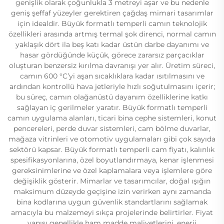
genişlik olarak çoğunlukla 3 metreyi aşar ve bu nedenle
geniş şeffaf yüzeyler gerektiren çağdaş mimari tasarımlar
için idealdir. Büyük formatlı temperli camın teknolojik
özellikleri arasında artmış termal şok direnci, normal camın
yaklaşık dört ila beş katı kadar üstün darbe dayanımı ve
hasar gördüğünde küçük, görece zararsız parçacıklar
oluşturan benzersiz kırılma davranışı yer alır. Üretim süreci,
camın 600 °C’yi aşan sıcaklıklara kadar ısıtılmasını ve
ardından kontrollü hava jetleriyle hızlı soğutulmasını içerir;
bu süreç, camın olağanüstü dayanım özelliklerine katkı
sağlayan iç gerilmeler yaratır. Büyük formatlı temperli
camın uygulama alanları, ticari bina cephe sistemleri, konut
pencereleri, perde duvar sistemleri, cam bölme duvarlar,
mağaza vitrinleri ve otomotiv uygulamaları gibi çok sayıda
sektörü kapsar. Büyük formatlı temperli cam fiyatı, kalınlık
spesifikasyonlarına, özel boyutlandırmaya, kenar işlenmesi
gereksinimlerine ve özel kaplamalara veya işlemlere göre
değişiklik gösterir. Mimarlar ve tasarımcılar, doğal ışığın
maksimum düzeyde geçişine izin verirken aynı zamanda
bina kodlarına uygun güvenlik standartlarını sağlamak
amacıyla bu malzemeyi sıkça projelerinde belirtirler. Fiyat
yapısı genellikle ham madde maliyetlerini, enerji