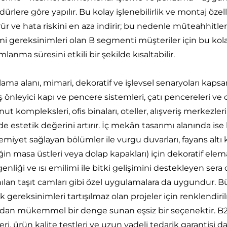
ürlere göre yapılır. Bu kolay işlenebilirlik ve montaj özelliği
r ve hata riskini en aza indirir; bu nedenle müteahhitler v
mi gereksinimleri olan B segmenti müşteriler için bu kolay 
anma süresini etkili bir şekilde kısaltabilir.
ama alanı, mimari, dekoratif ve işlevsel senaryoları kapsa
önleyici kapı ve pencere sistemleri, çatı pencereleri ve c
nut kompleksleri, ofis binaları, oteller, alışveriş merkez
e estetik değerini artırır. İç mekân tasarımı alanında ise
miyet sağlayan bölümler ile vurgu duvarları, fayans altı 
in masa üstleri veya dolap kapakları) için dekoratif elemanl
genliği ve ısı emilimi ile bitki gelişimini destekleyen se
nılan taşıt camları gibi özel uygulamalara da uygundur. 
k gereksinimleri tartışılmaz olan projeler için renklendiri
ndan mükemmel bir denge sunan eşsiz bir seçenektir. B2B 
leri, ürün kalite testleri ve uzun vadeli tedarik garantisi