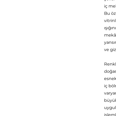
iç me
Bu öze
vitri
ışığı
mekân
yansı
ve giz
Renkli
doğas
esnek
iç bö
varya
büyük
uygul
işlem