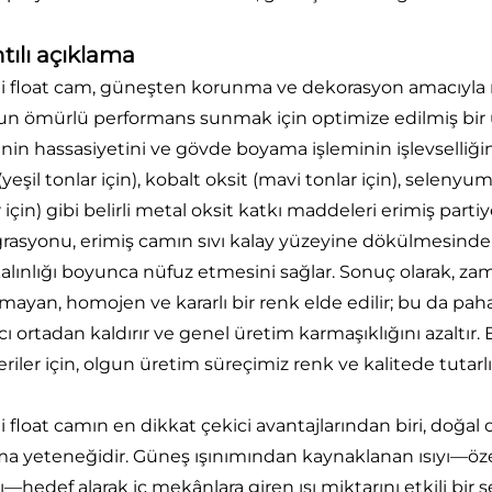
ntılı açıklama
i float cam, güneşten korunma ve dekorasyon amacıyla mal
un ömürlü performans sunmak için optimize edilmiş bir ür
inin hassasiyetini ve gövde boyama işleminin işlevselliğin
(yeşil tonlar için), kobalt oksit (mavi tonlar için), selenyum
 için) gibi belirli metal oksit katkı maddeleri erimiş part
rasyonu, erimiş camın sıvı kalay yüzeyine dökülmesinde
alınlığı boyunca nüfuz etmesini sağlar. Sonuç olarak, z
mayan, homojen ve kararlı bir renk elde edilir; bu da pa
cı ortadan kaldırır ve genel üretim karmaşıklığını azaltır.
iler için, olgun üretim süreçimiz renk ve kalitede tutarlı
i float camın en dikkat çekici avantajlarından biri, doğa
a yeteneğidir. Güneş ışınımından kaynaklanan ısıyı—özelli
rı—hedef alarak iç mekânlara giren ısı miktarını etkili bir 