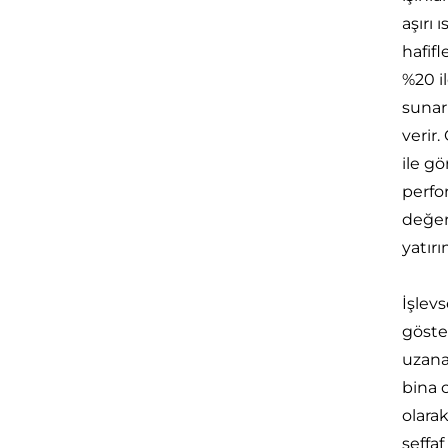
aşırı
hafifl
%20 i
sunar
verir.
ile gö
perfo
değer
yatırı
İşlev
göster
uzana
bina 
olara
şeffaf