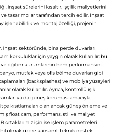
, inşaat sürelerini kısaltır, işçilik maliyetlerini
e tasarımcılar tarafından tercih edilir. İnşaat
işlenebilirlik ve montaj özelliği, projenin
r. İnşaat sektöründe, bina perde duvarları,
am korkuluklar için yaygın olarak kullanılır; bu
leri ve eğitim kurumlarının hem performansını
 banyo, mutfak veya ofis bölme duvarları gibi
kaplamaları (backsplashes) ve mobilya yüzeyleri
ar olarak kullanılır. Ayrıca, kontrollü ışık
ra camları ya da güneş koruması amacıyla
Bütçe kısıtlamaları olan ancak güneş önleme ve
lmiş float cam, performans, stil ve maliyet
ortaklarımız için ise işlem parametreleri
 dahil olmak üzere kapsamlı teknik destek