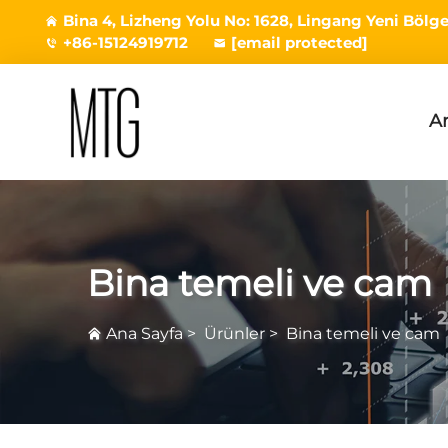
Bina 4, Lizheng Yolu No: 1628, Lingang Yeni Bölges
+86-15124919712
[email protected]
A
Bina temeli ve cam
Ana Sayfa
>
Ürünler
>
Bina temeli ve cam