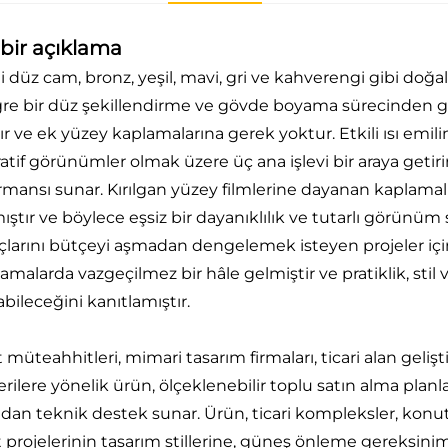
 bir açıklama
i düz cam, bronz, yeşil, mavi, gri ve kahverengi gibi doğal
re bir düz şekillendirme ve gövde boyama sürecinden geç
r ve ek yüzey kaplamalarına gerek yoktur. Etkili ısı emil
atif görünümler olmak üzere üç ana işlevi bir araya geti
rmansı sunar. Kırılgan yüzey filmlerine dayanan kaplamal
mıştır ve böylece eşsiz bir dayanıklılık ve tutarlı görün
açlarını bütçeyi aşmadan dengelemek isteyen projeler içi
malarda vazgeçilmez bir hâle gelmiştir ve pratiklik, stil 
abileceğini kanıtlamıştır.
 müteahhitleri, mimari tasarım firmaları, ticari alan gelişt
ilere yönelik ürün, ölçeklenebilir toplu satın alma planla
dan teknik destek sunar. Ürün, ticari kompleksler, konut 
t projelerinin tasarım stillerine, güneş önleme gereksinim