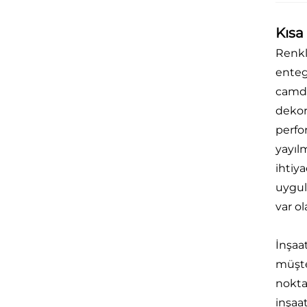
Kısa
Renkl
enteg
camdı
dekor
perfo
yayıl
ihtiy
uygula
var ol
İnşaat
müşter
nokta
inşaa