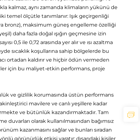
makla kalmaz, aynı zamanda klimaların yükünü de
iki temel ölçütle tanımlanır: Işık geçirgenliği
veya bronz), maksimum güneş engelleme özelliği
şil) daha fazla doğal ışığın geçmesine izin
sı 0,5 ile 0,72 arasında yer alır ve ısı azaltma
üzeyde sıcaklık koşullarına sahip bölgelerde bu
acı ortadan kaldırır ve hiçbir ödün vermeden
ler için bu maliyet-etkin performans, proje
nlülük ve gizlilik korumasında üstün performans
kinleştirici mavilere ve canlı yeşillere kadar
ştirmekte ve bütünlük kazandırmaktadır. Tam
me duvarları olarak kullanılmasından bağımsız
r görünüm kazanmasını sağlar ve bunları sıradan
nlü görünürlük etkisi yaratır: dışarıdaki kişiler