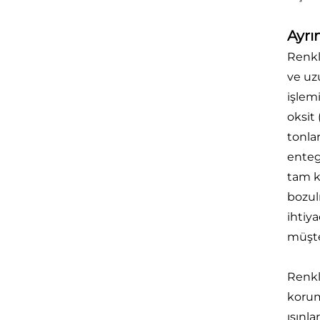
Ayrı
Renkl
ve uz
işlem
oksit 
tonlar
enteg
tam k
bozul
ihtiya
müşter
Renkl
korum
ışınla