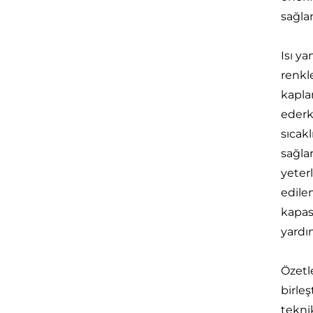
sağla
Isı y
renkl
kapla
ederk
sıcak
sağla
yeter
edile
kapas
yardım
Özetl
birle
teknik