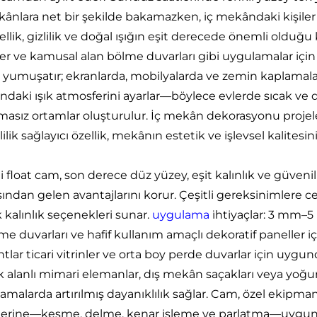
kânlara net bir şekilde bakamazken, iç mekândaki kişiler d
llik, gizlilik ve doğal ışığın eşit derecede önemli olduğu k
nler ve kamusal alan bölme duvarları gibi uygulamalar içi
nı yumuşatır; ekranlarda, mobilyalarda ve zemin kaplamala
daki ışık atmosferini ayarlar—böylece evlerde sıcak ve d
masız ortamlar oluşturulur. İç mekân dekorasyonu projele
lilik sağlayıcı özellik, mekânın estetik ve işlevsel kalitesini e
 float cam, son derece düz yüzey, eşit kalınlık ve güvenili
ından gelen avantajlarını korur. Çeşitli gereksinimlere
 kalınlık seçenekleri sunar.
uygulama
i̇htiyaçlar: 3 mm–5
lme duvarları ve hafif kullanım amaçlı dekoratif paneller 
ntlar ticari vitrinler ve orta boy perde duvarlar için uy
 alanlı mimari elemanlar, dış mekân saçakları veya yoğun
amalarda artırılmış dayanıklılık sağlar. Cam, özel ekip
lerine—kesme, delme, kenar işleme ve parlatma—uygundu