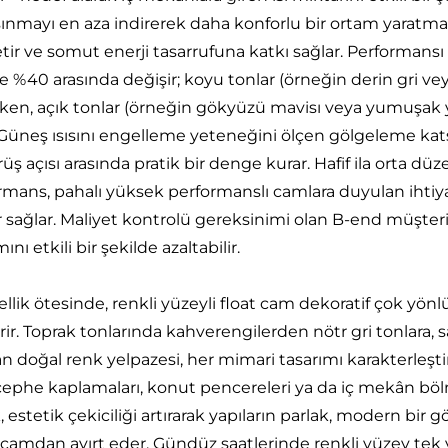
 ısınmayı en aza indirerek daha konforlu bir ortam yarat
etir ve somut enerji tasarrufuna katkı sağlar. Performansı 
le %40 arasında değişir; koyu tonlar (örneğin derin gri 
ken, açık tonlar (örneğin gökyüzü mavisı veya yumuşak ye
 Güneş ısısını engelleme yeteneğini ölçen gölgeleme katsayı
rüş açısı arasında pratik bir denge kurar. Hafif ila orta d
rmans, pahalı yüksek performanslı camlara duyulan ihtiy
 sağlar. Maliyet kontrolü gereksinimi olan B-end müşteri
mını etkili bir şekilde azaltabilir.
sellik ötesinde, renkli yüzeyli float cam dekoratif çok yö
ir. Toprak tonlarında kahverengilerden nötr gri tonlara, sa
n doğal renk yelpazesi, her mimari tasarımı karakterle
cephe kaplamaları, konut pencereleri ya da iç mekân böl
k, estetik çekiciliği artırarak yapıların parlak, modern bi
 camdan ayırt eder. Gündüz saatlerinde renkli yüzey tek yö