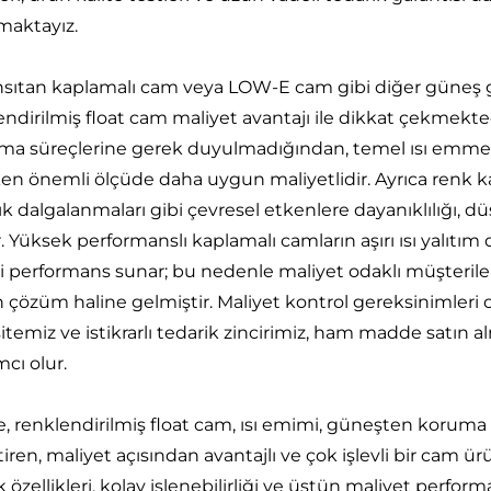
maktayız.
ansıtan kaplamalı cam veya LOW-E cam gibi diğer güneş 
endirilmiş float cam maliyet avantajı ile dikkat çekmekt
ma süreçlerine gerek duyulmadığından, temel ısı emme v
en önemli ölçüde daha uygun maliyetlidir. Ayrıca renk ka
lık dalgalanmaları gibi çevresel etkenlere dayanıklılığı,
r. Yüksek performanslı kaplamalı camların aşırı ısı yalıt
li performans sunar; bu nedenle maliyet odaklı müşteriler 
n çözüm haline gelmiştir. Maliyet kontrol gereksinimleri 
itemiz ve istikrarlı tedarik zincirimiz, ham madde satın a
cı olur.
e, renklendirilmiş float cam, ısı emimi, güneşten korum
ştiren, maliyet açısından avantajlı ve çok işlevli bir ca
 özellikleri, kolay işlenebilirliği ve üstün maliyet perfo