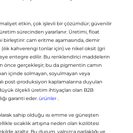
iyet etkin, çok işlevli bir çözümdür; güvenilir
etim sürecinden yararlanır. Üretimi, float
i birleştirir: cam eritme aşamasında, demir
 (ılık kahverengi tonlar için) ve nikel oksit (gri
iyeye entegre edilir. Bu renklendirici maddelerin
n önce gerçekleşir; bu da pigmentin camın
aman içinde solmayan, soyulmayan veya
halı post-produksiyon kaplamalarına duyulan
 Büyük ölçekli üretim ihtiyaçları olan B2B
lığı garanti eder.
ürünler
.
l olarak sahip olduğu ısı emme ve güneşten
kle sıcaklık artışına neden olan kızılötesi
şekilde azaltır. Bu durum, yalnızca parlaklığı ve