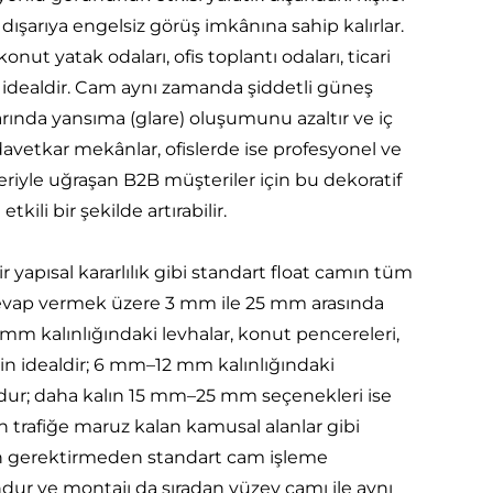
ışarıya engelsiz görüş imkânına sahip kalırlar.
onut yatak odaları, ofis toplantı odaları, ticari
n idealdir. Cam aynı zamanda şiddetli güneş
rında yansıma (glare) oluşumunu azaltır ve iç
avetkar mekânlar, ofislerde ise profesyonel ve
riyle uğraşan B2B müşteriler için bu dekoratif
tkili bir şekilde artırabilir.
r yapısal kararlılık gibi standart float camın tüm
 cevap vermek üzere 3 mm ile 25 mm arasında
 mm kalınlığındaki levhalar, konut pencereleri,
için idealdir; 6 mm–12 mm kalınlığındaki
gundur; daha kalın 15 mm–25 mm seçenekleri ise
 trafiğe maruz kalan kamusal alanlar gibi
man gerektirmeden standart cam işleme
r ve montajı da sıradan yüzey camı ile aynı