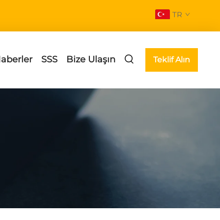
TR
aberler
SSS
Bize Ulaşın
Teklif Alın