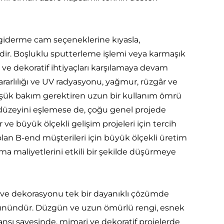
giderme cam seçeneklerine kıyasla,
edir. Boşluklu sputterleme işlemi veya karmaşık
e dekoratif ihtiyaçları karşılamaya devam
rarlılığı ve UV radyasyonu, yağmur, rüzgâr ve
 düşük bakım gerektiren uzun bir kullanım ömrü
ım düzeyini eşlemese de, çoğu genel projede
ve büyük ölçekli gelişim projeleri için tercih
olan B-end müşterileri için büyük ölçekli üretim
lma maliyetlerini etkili bir şekilde düşürmeye
a ve dekorasyonu tek bir dayanıklı çözümde
m ürünündür. Düzgün ve uzun ömürlü rengi, esnek
rmansı sayesinde, mimari ve dekoratif projelerde