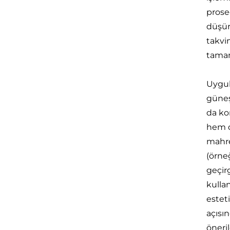
prosed
düşürü
takvi
tamaml
Uygul
güneş 
da ko
hem d
mahre
(örneğ
geçir
kulla
esteti
açısı
öneri