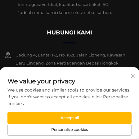
terintegrasi vertikal, kualitas bersertifikat ISO.
Jadilah mitra kami dalam solusi netral karbon.
HUBUNGI KAMI
Gedung 4, Lantai 1-2, No. 1628 Jalan Lizheng, Kawasan
Baru Lingang, Zona Perdagangan Bebas Tiongkok
(Shanghai)
We value your privacy
+86-15124919712
We use cookies and similar tools to provide our services.
If you don't want to accept all cookies, click Personalize
[email protected]
cookies.
Accept all
Hak Cipta © 2026 Shanghai Montege Technology Co., Ltd. Seluruh
hak dilindungi undang-undang.
Kebijakan Privasi
Personalize cookies
HALAMAN
PRODUK
SUREL
TEL