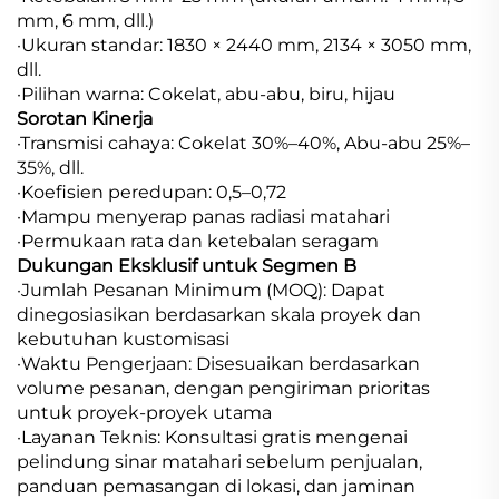
mm, 6 mm, dll.)
·Ukuran standar: 1830 × 2440 mm, 2134 × 3050 mm,
dll.
·Pilihan warna: Cokelat, abu-abu, biru, hijau
Sorotan Kinerja
·Transmisi cahaya: Cokelat 30%–40%, Abu-abu 25%–
35%, dll.
·Koefisien peredupan: 0,5–0,72
·Mampu menyerap panas radiasi matahari
·Permukaan rata dan ketebalan seragam
Dukungan Eksklusif untuk Segmen B
·Jumlah Pesanan Minimum (MOQ): Dapat
dinegosiasikan berdasarkan skala proyek dan
kebutuhan kustomisasi
·Waktu Pengerjaan: Disesuaikan berdasarkan
volume pesanan, dengan pengiriman prioritas
untuk proyek-proyek utama
·Layanan Teknis: Konsultasi gratis mengenai
pelindung sinar matahari sebelum penjualan,
panduan pemasangan di lokasi, dan jaminan