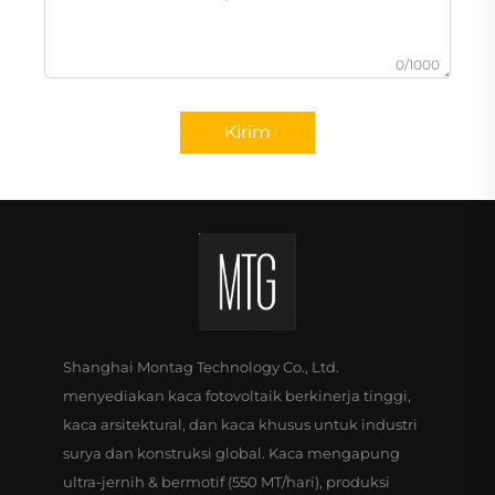
0/1000
Kirim
Shanghai Montag Technology Co., Ltd.
menyediakan kaca fotovoltaik berkinerja tinggi,
kaca arsitektural, dan kaca khusus untuk industri
surya dan konstruksi global. Kaca mengapung
ultra-jernih & bermotif (550 MT/hari), produksi