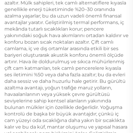
azaltır. Mülk sahipleri, tek camlı alternatiflere kıyasla
genellikle enerji tüketiminde %20–30 oranında
azalma yaşarlar; bu da uzun vadeli önemli finansal
avantajlar yaratır. Geliştirilmiş termal performans, iç
mekânda tutarlı sıcaklıkları korur; pencere
yakınındaki soğuk hava akımlarını ortadan kaldırır ve
konforu bozan sıcak noktaları azaltır. Çift camlı
camlama, iç ve dış ortamlar arasında etkili bir ses
bariyeri oluşturarak akustik konforu önemli ölçüde
artırır. Hava ile doldurulmuş ve sıkıca mühürlenmiş
çift cam katmanları, tek camlı pencerelere kıyasla
ses iletimini %50 veya daha fazla azaltır; bu da evleri
daha sessiz ve daha huzurlu hale getirir. Bu gürültü
azaltma avantajı, yoğun trafiğe maruz yolların,
havaalanlarının veya yüksek çevre gürültüsü
seviyelerine sahip kentsel alanların yakınında
bulunan mülkler için özellikle değerlidir. Yoğuşma
kontrolü de başka bir büyük avantajdır; çünkü iç
cam yüzeyi oda sıcaklığına daha yakın bir sıcaklıkta
kalır ve bu da küf, mantar oluşumu ve yapısal hasara