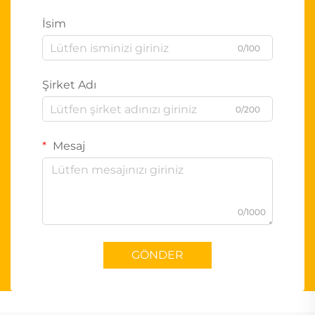
İsim
0/100
Şirket Adı
0/200
Mesaj
0/1000
GÖNDER