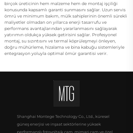
birçok üreticinin hem malzeme hem de montaj işçiliği
konusunda kapsamlı garanti sunmasını sağlar. Uzun servis
ömrü ve minimum bakım, mülk sahiplerinin önemli sürekli
maliyetler olmadan on yıllarca enerji tasarrufu ve
performans avantajlarından yararlanmasını sağlayarak
yatırımın oldukça yüksek getirisini sağlar. Profesyonel
montaj, su sızıntısını ve termal köprüleşmeyi önleyen,
doğru mühürleme, hizalama ve bina kabuğu sistemleriyle
entegrasyon yoluyla optimal ömür garantisi verir.
Shanghai Montege Technology Co., Ltd., küresel
güneş enerjisi ve inşaat sektörlerine yüksek
performanslı fotovoltaik cam, mimari cam ve özel