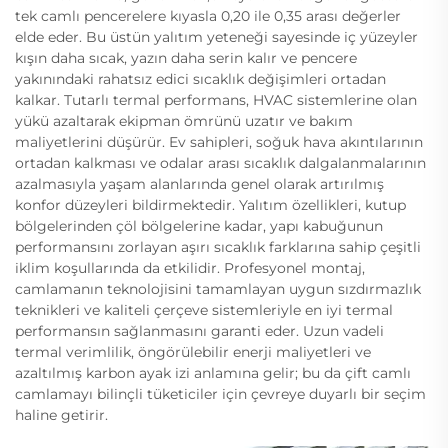
tek camlı pencerelere kıyasla 0,20 ile 0,35 arası değerler
elde eder. Bu üstün yalıtım yeteneği sayesinde iç yüzeyler
kışın daha sıcak, yazın daha serin kalır ve pencere
yakınındaki rahatsız edici sıcaklık değişimleri ortadan
kalkar. Tutarlı termal performans, HVAC sistemlerine olan
yükü azaltarak ekipman ömrünü uzatır ve bakım
maliyetlerini düşürür. Ev sahipleri, soğuk hava akıntılarının
ortadan kalkması ve odalar arası sıcaklık dalgalanmalarının
azalmasıyla yaşam alanlarında genel olarak artırılmış
konfor düzeyleri bildirmektedir. Yalıtım özellikleri, kutup
bölgelerinden çöl bölgelerine kadar, yapı kabuğunun
performansını zorlayan aşırı sıcaklık farklarına sahip çeşitli
iklim koşullarında da etkilidir. Profesyonel montaj,
camlamanın teknolojisini tamamlayan uygun sızdırmazlık
teknikleri ve kaliteli çerçeve sistemleriyle en iyi termal
performansın sağlanmasını garanti eder. Uzun vadeli
termal verimlilik, öngörülebilir enerji maliyetleri ve
azaltılmış karbon ayak izi anlamına gelir; bu da çift camlı
camlamayı bilinçli tüketiciler için çevreye duyarlı bir seçim
haline getirir.