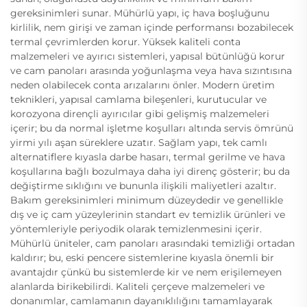
gereksinimleri sunar. Mühürlü yapı, iç hava boşluğunu
kirlilik, nem girişi ve zaman içinde performansı bozabilecek
termal çevrimlerden korur. Yüksek kaliteli conta
malzemeleri ve ayırıcı sistemleri, yapısal bütünlüğü korur
ve cam panoları arasında yoğunlaşma veya hava sızıntısına
neden olabilecek conta arızalarını önler. Modern üretim
teknikleri, yapısal camlama bileşenleri, kurutucular ve
korozyona dirençli ayırıcılar gibi gelişmiş malzemeleri
içerir; bu da normal işletme koşulları altında servis ömrünü
yirmi yılı aşan süreklere uzatır. Sağlam yapı, tek camlı
alternatiflere kıyasla darbe hasarı, termal gerilme ve hava
koşullarına bağlı bozulmaya daha iyi direnç gösterir; bu da
değiştirme sıklığını ve bununla ilişkili maliyetleri azaltır.
Bakım gereksinimleri minimum düzeydedir ve genellikle
dış ve iç cam yüzeylerinin standart ev temizlik ürünleri ve
yöntemleriyle periyodik olarak temizlenmesini içerir.
Mühürlü üniteler, cam panoları arasındaki temizliği ortadan
kaldırır; bu, eski pencere sistemlerine kıyasla önemli bir
avantajdır çünkü bu sistemlerde kir ve nem erişilemeyen
alanlarda birikebilirdi. Kaliteli çerçeve malzemeleri ve
donanımlar, camlamanın dayanıklılığını tamamlayarak