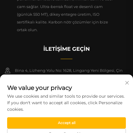
cam sağlar. Ultra-berrak float ve desenli cam
(günlük 550 MT), dikey entegre üretim, ISO
sertifikalı kalite. Karbon nötr çözümler için bize
ortak olun.
İLETIŞIME GEÇIN
Bina 4, Lizheng Yolu No: 1628, Lingang Yeni Bölgesi, Çin
(Şangay) Serbest Ticaret Bölgesi, 1-2. Katlar
We value your privacy
+86-15124919712
We use cookies and similar tools to provide our services.
If you don't want to accept all cookies, click Personalize
[email protected]
cookies.
Accept all
Telif Hakkı © 2026 Şangay Montege Teknoloji Şirketi Ltd. Tüm hakları
saklıdır.
Gizlilik Politikası