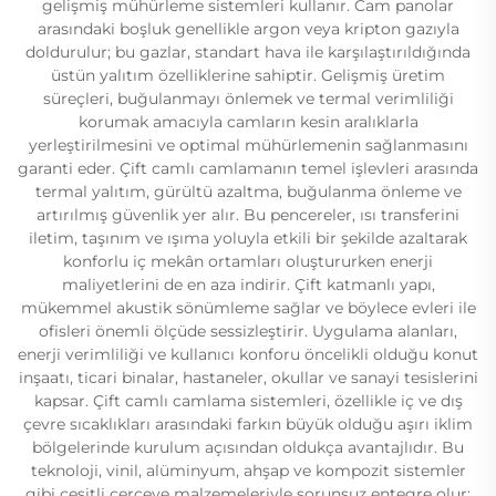
gelişmiş mühürleme sistemleri kullanır. Cam panolar
arasındaki boşluk genellikle argon veya kripton gazıyla
doldurulur; bu gazlar, standart hava ile karşılaştırıldığında
üstün yalıtım özelliklerine sahiptir. Gelişmiş üretim
süreçleri, buğulanmayı önlemek ve termal verimliliği
korumak amacıyla camların kesin aralıklarla
yerleştirilmesini ve optimal mühürlemenin sağlanmasını
garanti eder. Çift camlı camlamanın temel işlevleri arasında
termal yalıtım, gürültü azaltma, buğulanma önleme ve
artırılmış güvenlik yer alır. Bu pencereler, ısı transferini
iletim, taşınım ve ışıma yoluyla etkili bir şekilde azaltarak
konforlu iç mekân ortamları oluştururken enerji
maliyetlerini de en aza indirir. Çift katmanlı yapı,
mükemmel akustik sönümleme sağlar ve böylece evleri ile
ofisleri önemli ölçüde sessizleştirir. Uygulama alanları,
enerji verimliliği ve kullanıcı konforu öncelikli olduğu konut
inşaatı, ticari binalar, hastaneler, okullar ve sanayi tesislerini
kapsar. Çift camlı camlama sistemleri, özellikle iç ve dış
çevre sıcaklıkları arasındaki farkın büyük olduğu aşırı iklim
bölgelerinde kurulum açısından oldukça avantajlıdır. Bu
teknoloji, vinil, alüminyum, ahşap ve kompozit sistemler
gibi çeşitli çerçeve malzemeleriyle sorunsuz entegre olur;