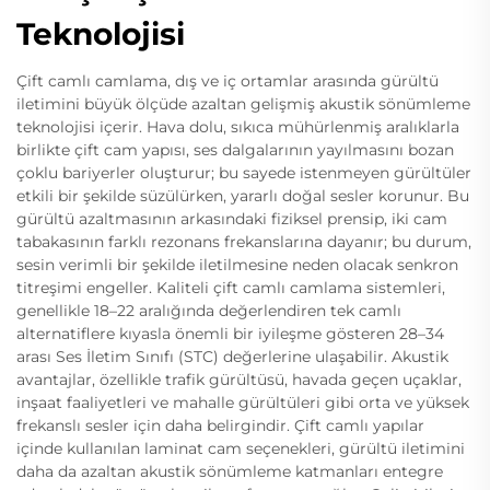
Teknolojisi
Çift camlı camlama, dış ve iç ortamlar arasında gürültü
iletimini büyük ölçüde azaltan gelişmiş akustik sönümleme
teknolojisi içerir. Hava dolu, sıkıca mühürlenmiş aralıklarla
birlikte çift cam yapısı, ses dalgalarının yayılmasını bozan
çoklu bariyerler oluşturur; bu sayede istenmeyen gürültüler
etkili bir şekilde süzülürken, yararlı doğal sesler korunur. Bu
gürültü azaltmasının arkasındaki fiziksel prensip, iki cam
tabakasının farklı rezonans frekanslarına dayanır; bu durum,
sesin verimli bir şekilde iletilmesine neden olacak senkron
titreşimi engeller. Kaliteli çift camlı camlama sistemleri,
genellikle 18–22 aralığında değerlendiren tek camlı
alternatiflere kıyasla önemli bir iyileşme gösteren 28–34
arası Ses İletim Sınıfı (STC) değerlerine ulaşabilir. Akustik
avantajlar, özellikle trafik gürültüsü, havada geçen uçaklar,
inşaat faaliyetleri ve mahalle gürültüleri gibi orta ve yüksek
frekanslı sesler için daha belirgindir. Çift camlı yapılar
içinde kullanılan laminat cam seçenekleri, gürültü iletimini
daha da azaltan akustik sönümleme katmanları entegre