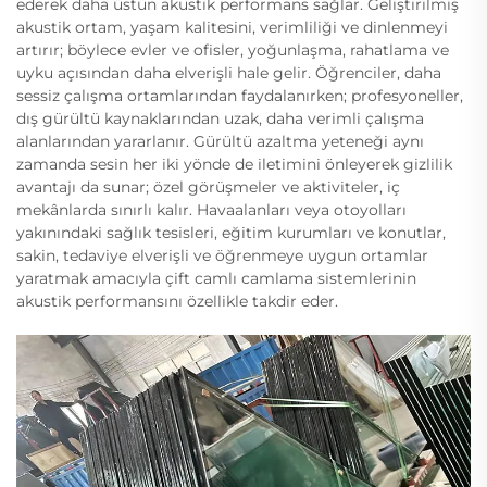
ederek daha üstün akustik performans sağlar. Geliştirilmiş
akustik ortam, yaşam kalitesini, verimliliği ve dinlenmeyi
artırır; böylece evler ve ofisler, yoğunlaşma, rahatlama ve
uyku açısından daha elverişli hale gelir. Öğrenciler, daha
sessiz çalışma ortamlarından faydalanırken; profesyoneller,
dış gürültü kaynaklarından uzak, daha verimli çalışma
alanlarından yararlanır. Gürültü azaltma yeteneği aynı
zamanda sesin her iki yönde de iletimini önleyerek gizlilik
avantajı da sunar; özel görüşmeler ve aktiviteler, iç
mekânlarda sınırlı kalır. Havaalanları veya otoyolları
yakınındaki sağlık tesisleri, eğitim kurumları ve konutlar,
sakin, tedaviye elverişli ve öğrenmeye uygun ortamlar
yaratmak amacıyla çift camlı camlama sistemlerinin
akustik performansını özellikle takdir eder.