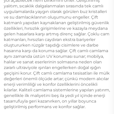
yol açabilecek nem birikimini önler. Geliştirilmiş
yalıtım, sıcaklık dalgalanmaları sırasında tek camlı
uygulamalarda yaygın olarak görülen buz kristalleri
ve su damlacıklarının oluşumunu engeller. Çift
katmanlı yapıdan kaynaklanan geliştirilmiş güvenlik
özellikleri, hırsızlık girişimlerine ve kazayla meydana
gelen hasarlara karşı artmış direnç sağlar. Çoklu cam
katmanları, hırsızları caydıran ekstra bariyerler
oluştururken rüzgâr taşıdığı cisimlere ve darbe
hasarına karşı da koruma sağlar. Çift camlı camlama
aynı zamanda üstün UV koruması sunar; mobilya,
halılar ve sanat eserlerinin solmasına neden olan
zararlı ultraviyole ışınları engellerken doğal ışığın
geçişini korur. Çift camlı camlama tesisatları ile mülk
değerleri önemli ölçüde artar; çünkü modern alıcılar
enerji verimliliği ve konfor özelliklerini öncelikli
kılarlar. Kaliteli camlama sistemlerine yapılan yatırım,
genellikle ilk maliyetini beş ila yedi yıl içinde enerji
tasarrufuyla geri kazanırken, on yıllar boyunca
geliştirilmiş performans ve konfor sağlar.