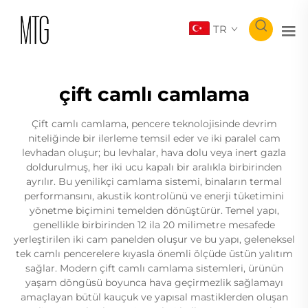
TR
çift camlı camlama
Çift camlı camlama, pencere teknolojisinde devrim
niteliğinde bir ilerleme temsil eder ve iki paralel cam
levhadan oluşur; bu levhalar, hava dolu veya inert gazla
doldurulmuş, her iki ucu kapalı bir aralıkla birbirinden
ayrılır. Bu yenilikçi camlama sistemi, binaların termal
performansını, akustik kontrolünü ve enerji tüketimini
yönetme biçimini temelden dönüştürür. Temel yapı,
genellikle birbirinden 12 ila 20 milimetre mesafede
yerleştirilen iki cam panelden oluşur ve bu yapı, geleneksel
tek camlı pencerelere kıyasla önemli ölçüde üstün yalıtım
sağlar. Modern çift camlı camlama sistemleri, ürünün
yaşam döngüsü boyunca hava geçirmezlik sağlamayı
amaçlayan bütül kauçuk ve yapısal mastiklerden oluşan