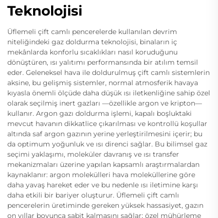
Teknolojisi
Üflemeli çift camlı pencerelerde kullanılan devrim
niteliğindeki gaz doldurma teknolojisi, binaların iç
mekânlarda konforlu sıcaklıkları nasıl koruduğunu
dönüştüren, ısı yalıtımı performansında bir atılım temsil
eder. Geleneksel hava ile doldurulmuş çift camlı sistemlerin
aksine, bu gelişmiş sistemler, normal atmosferik havaya
kıyasla önemli ölçüde daha düşük ısı iletkenliğine sahip özel
olarak seçilmiş inert gazları —özellikle argon ve kripton—
kullanır. Argon gazı doldurma işlemi, kapalı boşluktaki
mevcut havanın dikkatlice çıkarılması ve kontrollü koşullar
altında saf argon gazının yerine yerleştirilmesini içerir; bu
da optimum yoğunluk ve ısı direnci sağlar. Bu bilimsel gaz
seçimi yaklaşımı, moleküler davranış ve ısı transfer
mekanizmaları üzerine yapılan kapsamlı araştırmalardan
kaynaklanır: argon molekülleri hava moleküllerine göre
daha yavaş hareket eder ve bu nedenle ısı iletimine karşı
daha etkili bir bariyer oluşturur. Üflemeli çift camlı
pencerelerin üretiminde gereken yüksek hassasiyet, gazın
on yıllar boyunca sabit kalmasını sağlar; özel mühürleme