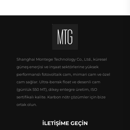
Shanghai Montege Technology Co., Ltd., küresel
güneş enerjisi ve inşaat sektörlerine yüksek
performanslı fotovoltaik cam, mimari cam ve özel
cam sağlar. Ultra-berrak float ve desenli cam
(günlük 550 MT), dikey entegre üretim, ISO
sertifikalı kalite. Karbon nötr çözümler için bize
ortak olun.
İLETIŞIME GEÇIN