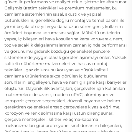
güvenilir performans ve maliyet etkin işletme imkânı sunar.
Gelişmiş üretim teknikleri ve premium malzemeler, bu
camlama sistemlerinin ısısal, akustik ve yapısal
bütünlüklerini, genellikle doğru montaj ve temel bakım ile
yirmi beş ila otuz yıl veya daha uzun süren geniş kullanım
ömürleri boyunca korumasını sağlar. Mühürlü ünitelerin
yapısı, iç bileşenleri hava koşullarına karşı koruyarak, nem,
toz ve sıcaklık dalgalanmalarının zaman içinde performansı
ve görünümü giderek bozduğu geleneksel pencere
sistemlerinde yaygın olarak görülen aşınmayı önler. Yüksek
kaliteli mühürleme malzemeleri ve hassas montaj
teknikleri, gaz dolumunu koruyan ve düşük kaliteli
camlama ürünlerinde sıkça görülen iç buğulanma
sorunlarını engelleyen, hava ve nem girişine karşı bariyerler
oluşturur. Dayanıklılık avantajları, çerçeveler için kullanılan
malzemelere de uzanır; modern uPVC, alüminyum ve
kompozit çerçeve seçenekleri, düzenli boyama ve bakım
gerektiren geleneksel ahşap çerçevelere kıyasla eğrilme,
korozyon ve renk solmasına karşı üstün direnç sunar.
Çerçeve menteşeleri, kilitler ve açma-kapama
mekanizmaları gibi profesyonel sınıf donanım bileşenleri,
ürünün tam kullanım ömrü boyunca sorunsuz işleyiş ve