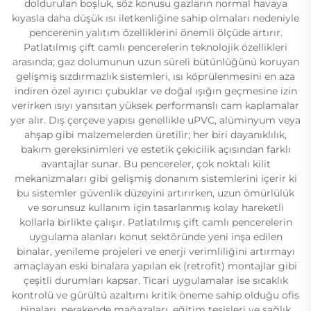
doldurulan boşluk, söz konusu gazların normal havaya
kıyasla daha düşük ısı iletkenliğine sahip olmaları nedeniyle
pencerenin yalıtım özelliklerini önemli ölçüde artırır.
Patlatılmış çift camlı pencerelerin teknolojik özellikleri
arasında; gaz dolumunun uzun süreli bütünlüğünü koruyan
gelişmiş sızdırmazlık sistemleri, ısı köprülenmesini en aza
indiren özel ayırıcı çubuklar ve doğal ışığın geçmesine izin
verirken ısıyı yansıtan yüksek performanslı cam kaplamalar
yer alır. Dış çerçeve yapısı genellikle uPVC, alüminyum veya
ahşap gibi malzemelerden üretilir; her biri dayanıklılık,
bakım gereksinimleri ve estetik çekicilik açısından farklı
avantajlar sunar. Bu pencereler, çok noktalı kilit
mekanizmaları gibi gelişmiş donanım sistemlerini içerir ki
bu sistemler güvenlik düzeyini artırırken, uzun ömürlülük
ve sorunsuz kullanım için tasarlanmış kolay hareketli
kollarla birlikte çalışır. Patlatılmış çift camlı pencerelerin
uygulama alanları konut sektöründe yeni inşa edilen
binalar, yenileme projeleri ve enerji verimliliğini artırmayı
amaçlayan eski binalara yapılan ek (retrofit) montajlar gibi
çeşitli durumları kapsar. Ticari uygulamalar ise sıcaklık
kontrolü ve gürültü azaltımı kritik öneme sahip olduğu ofis
binaları, perakende mağazaları, eğitim tesisleri ve sağlık