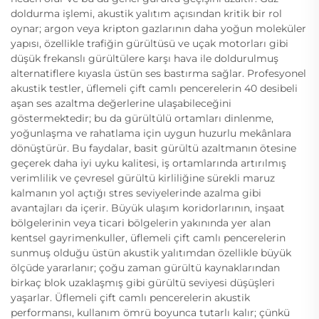
doldurma işlemi, akustik yalıtım açısından kritik bir rol
oynar; argon veya kripton gazlarının daha yoğun moleküler
yapısı, özellikle trafiğin gürültüsü ve uçak motorları gibi
düşük frekanslı gürültülere karşı hava ile doldurulmuş
alternatiflere kıyasla üstün ses bastırma sağlar. Profesyonel
akustik testler, üflemeli çift camlı pencerelerin 40 desibeli
aşan ses azaltma değerlerine ulaşabileceğini
göstermektedir; bu da gürültülü ortamları dinlenme,
yoğunlaşma ve rahatlama için uygun huzurlu mekânlara
dönüştürür. Bu faydalar, basit gürültü azaltmanın ötesine
geçerek daha iyi uyku kalitesi, iş ortamlarında artırılmış
verimlilik ve çevresel gürültü kirliliğine sürekli maruz
kalmanın yol açtığı stres seviyelerinde azalma gibi
avantajları da içerir. Büyük ulaşım koridorlarının, inşaat
bölgelerinin veya ticari bölgelerin yakınında yer alan
kentsel gayrimenkuller, üflemeli çift camlı pencerelerin
sunmuş olduğu üstün akustik yalıtımdan özellikle büyük
ölçüde yararlanır; çoğu zaman gürültü kaynaklarından
birkaç blok uzaklaşmış gibi gürültü seviyesi düşüşleri
yaşarlar. Üflemeli çift camlı pencerelerin akustik
performansı, kullanım ömrü boyunca tutarlı kalır; çünkü