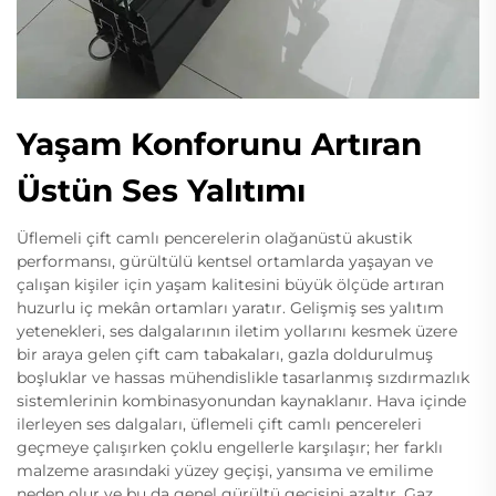
Yaşam Konforunu Artıran
Üstün Ses Yalıtımı
Üflemeli çift camlı pencerelerin olağanüstü akustik
performansı, gürültülü kentsel ortamlarda yaşayan ve
çalışan kişiler için yaşam kalitesini büyük ölçüde artıran
huzurlu iç mekân ortamları yaratır. Gelişmiş ses yalıtım
yetenekleri, ses dalgalarının iletim yollarını kesmek üzere
bir araya gelen çift cam tabakaları, gazla doldurulmuş
boşluklar ve hassas mühendislikle tasarlanmış sızdırmazlık
sistemlerinin kombinasyonundan kaynaklanır. Hava içinde
ilerleyen ses dalgaları, üflemeli çift camlı pencereleri
geçmeye çalışırken çoklu engellerle karşılaşır; her farklı
malzeme arasındaki yüzey geçişi, yansıma ve emilime
neden olur ve bu da genel gürültü geçişini azaltır. Gaz