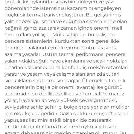
boşluk, kış aylarında ısı kaybını önleyen ve yaz
dönemlerinde istemsiz ısı kazanımını engelleyen
güçlü bir termal bariyer oluşturur. Bu geliştirilmiş
yalıtım özelliği, ısıtma ve soğutma sistemlerine olan
bağımlılığınızı azaltarak zaman içinde önemli mali
tasarruflara yol açar. Mülk sahipleri, bu gelişmiş
pencere sistemlerini kurduktan sonra genellikle
enerji faturalarında yüzde yirmi ile otuz arasında
azalma yaşarlar. Üstün termal performans, pencere
yakınındaki soğuk hava akımlarını ve sıcak noktaları
ortadan kaldırarak daha konforlu iç mekân ortamları
yaratır ve yaşam veya çalışma alanlarınızda tutarlı
sıcaklıkların sağlanmasını sağlar. Üflemeli çift camlı
pencerelerin başka bir önemli avantajı ise gürültü
azaltımıdır; bu özellik özellikle yoğun trafiğe maruz
yollar, havaalanları veya yüksek çevre gürültüsü
seviyesine sahip şehir içi bölgelerde yer alan mülkler
için oldukça değerlidir. Gazla doldurulmuş çift panel
yapısı, ses iletimini etkili bir şekilde bastırarak
üretkenliği, rahatlama hissini ve uyku kalitesini
artıran daha sessiz iç mekân ortamları oluşturur. Bu