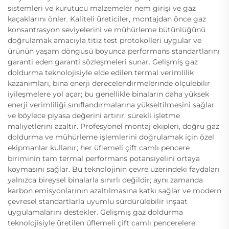
sistemleri ve kurutucu malzemeler nem girişi ve gaz
kaçaklarını önler. Kaliteli üreticiler, montajdan önce gaz
konsantrasyon seviyelerini ve mühürleme bütünlüğünü
doğrulamak amacıyla titiz test protokolleri uygular ve
ürünün yaşam döngüsü boyunca performans standartlarını
garanti eden garanti sözleşmeleri sunar. Gelişmiş gaz
doldurma teknolojisiyle elde edilen termal verimlilik
kazanımları, bina enerji derecelendirmelerinde ölçülebilir
iyileşmelere yol açar; bu genellikle binaların daha yüksek
enerji verimliliği sınıflandırmalarına yükseltilmesini sağlar
ve böylece piyasa değerini artırır, sürekli işletme
maliyetlerini azaltır. Profesyonel montaj ekipleri, doğru gaz
doldurma ve mühürleme işlemlerini doğrulamak için özel
ekipmanlar kullanır; her üflemeli çift camlı pencere
biriminin tam termal performans potansiyelini ortaya
koymasını sağlar. Bu teknolojinin çevre üzerindeki faydaları
yalnızca bireysel binalarla sınırlı değildir; aynı zamanda
karbon emisyonlarının azaltılmasına katkı sağlar ve modern
çevresel standartlarla uyumlu sürdürülebilir inşaat
uygulamalarını destekler. Gelişmiş gaz doldurma
teknolojisiyle üretilen üflemeli çift camlı pencerelere