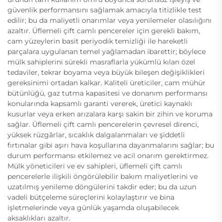
güvenlik performansını sağlamak amacıyla titizlikle test
edilir; bu da maliyetli onarımlar veya yenilemeler olasılığını
azaltır. Üflemeli çift camlı pencereler için gerekli bakım,
cam yüzeylerin basit periyodik temizliği ile hareketli
parçalara uygulanan temel yağlamadan ibarettir; böylece
mülk sahiplerini sürekli masraflarla yükümlü kılan özel
tedaviler, tekrar boyama veya büyük bileşen değişiklikleri
gereksinimi ortadan kalkar. Kaliteli üreticiler, cam mühür
bütünlüğü, gaz tutma kapasitesi ve donanım performansı
konularında kapsamlı garanti vererek, üretici kaynaklı
kusurlar veya erken arızalara karşı sakin bir zihin ve koruma
sağlar. Üflemeli çift camlı pencerelerin çevresel direnci,
yüksek rüzgârlar, sıcaklık dalgalanmaları ve şiddetli
fırtınalar gibi aşırı hava koşullarına dayanmalarını sağlar; bu
durum performansı etkilemez ve acil onarım gerektirmez.
Mülk yöneticileri ve ev sahipleri, üflemeli çift camlı
pencerelerle ilişkili öngörülebilir bakım maliyetlerini ve
uzatılmış yenileme döngülerini takdir eder; bu da uzun
vadeli bütçeleme süreçlerini kolaylaştırır ve bina
işletmelerinde veya günlük yaşamda oluşabilecek
aksaklıkları azaltır.