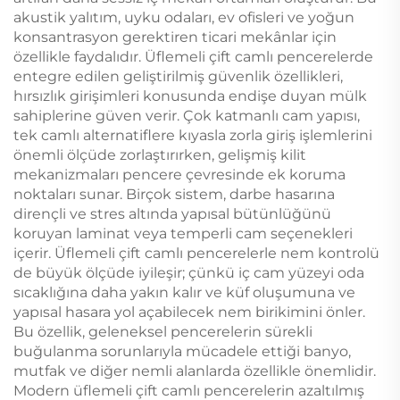
akustik yalıtım, uyku odaları, ev ofisleri ve yoğun
konsantrasyon gerektiren ticari mekânlar için
özellikle faydalıdır. Üflemeli çift camlı pencerelerde
entegre edilen geliştirilmiş güvenlik özellikleri,
hırsızlık girişimleri konusunda endişe duyan mülk
sahiplerine güven verir. Çok katmanlı cam yapısı,
tek camlı alternatiflere kıyasla zorla giriş işlemlerini
önemli ölçüde zorlaştırırken, gelişmiş kilit
mekanizmaları pencere çevresinde ek koruma
noktaları sunar. Birçok sistem, darbe hasarına
dirençli ve stres altında yapısal bütünlüğünü
koruyan laminat veya temperli cam seçenekleri
içerir. Üflemeli çift camlı pencerelerle nem kontrolü
de büyük ölçüde iyileşir; çünkü iç cam yüzeyi oda
sıcaklığına daha yakın kalır ve küf oluşumuna ve
yapısal hasara yol açabilecek nem birikimini önler.
Bu özellik, geleneksel pencerelerin sürekli
buğulanma sorunlarıyla mücadele ettiği banyo,
mutfak ve diğer nemli alanlarda özellikle önemlidir.
Modern üflemeli çift camlı pencerelerin azaltılmış