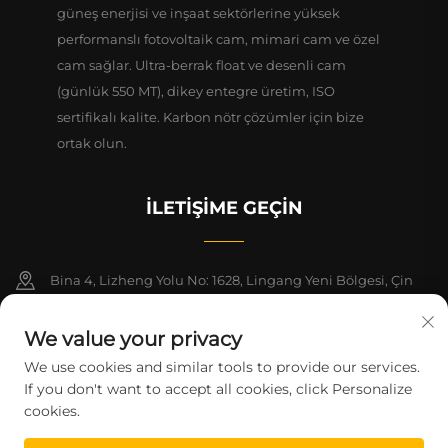
güneş enerjisi ve inşaat sektörlerine yüksek
performanslı fotovoltaik cam, mimari cam ve özel
cam sağlar. Ultra-berrak float ve desenli cam
(günlük 550 MT), dikey entegre üretim, ISO
sertifikalı kalite. Karbon nötr çözümler için bize
ortak olun.
İLETIŞIME GEÇIN
Bina 4, Lizheng Yolu No: 1628, Lingang Yeni Bölgesi, Çin
(Şangay) Serbest Ticaret Bölgesi, 1-2. Katlar
We value your privacy
+86-15124919712
We use cookies and similar tools to provide our services.
If you don't want to accept all cookies, click Personalize
[email protected]
cookies.