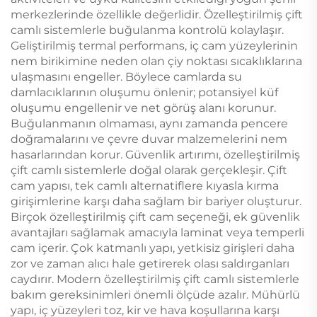
merkezlerinde özellikle değerlidir. Özelleştirilmiş çift
camlı sistemlerle buğulanma kontrolü kolaylaşır.
Geliştirilmiş termal performans, iç cam yüzeylerinin
nem birikimine neden olan çiy noktası sıcaklıklarına
ulaşmasını engeller. Böylece camlarda su
damlacıklarının oluşumu önlenir; potansiyel küf
oluşumu engellenir ve net görüş alanı korunur.
Buğulanmanın olmaması, aynı zamanda pencere
doğramalarını ve çevre duvar malzemelerini nem
hasarlarından korur. Güvenlik artırımı, özelleştirilmiş
çift camlı sistemlerle doğal olarak gerçekleşir. Çift
cam yapısı, tek camlı alternatiflere kıyasla kırma
girişimlerine karşı daha sağlam bir bariyer oluşturur.
Birçok özelleştirilmiş çift cam seçeneği, ek güvenlik
avantajları sağlamak amacıyla laminat veya temperli
cam içerir. Çok katmanlı yapı, yetkisiz girişleri daha
zor ve zaman alıcı hale getirerek olası saldırganları
caydırır. Modern özelleştirilmiş çift camlı sistemlerle
bakım gereksinimleri önemli ölçüde azalır. Mühürlü
yapı, iç yüzeyleri toz, kir ve hava koşullarına karşı