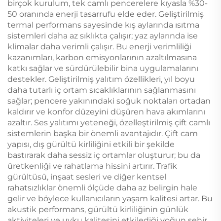
birçok kurulum, tek camlı pencerelere kıyasla %30-
50 oranında enerji tasarrufu elde eder. Geliştirilmiş
termal performans sayesinde kış aylarında ısıtma
sistemleri daha az sıklıkta çalışır; yaz aylarında ise
klimalar daha verimli çalışır. Bu enerji verimliliği
kazanımları, karbon emisyonlarının azaltılmasına
katkı sağlar ve sürdürülebilir bina uygulamalarını
destekler. Geliştirilmiş yalıtım özellikleri, yıl boyu
daha tutarlı iç ortam sıcaklıklarının sağlanmasını
sağlar; pencere yakınındaki soğuk noktaları ortadan
kaldırır ve konfor düzeyini düşüren hava akımlarını
azaltır. Ses yalıtımı yeteneği, özelleştirilmiş çift camlı
sistemlerin başka bir önemli avantajıdır. Çift cam
yapısı, dış gürültü kirliliğini etkili bir şekilde
bastırarak daha sessiz iç ortamlar oluşturur; bu da
üretkenliği ve rahatlama hissini artırır. Trafik
gürültüsü, inşaat sesleri ve diğer kentsel
rahatsızlıklar önemli ölçüde daha az belirgin hale
gelir ve böylece kullanıcıların yaşam kalitesi artar. Bu
akustik performans, gürültü kirliliğinin günlük
aktiviteleri ve uyku kalitesini etkilediği yoğun şehir