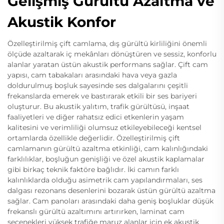
Gelişmiş Gürültü Azaltma ve
Akustik Konfor
Özelleştirilmiş çift camlama, dış gürültü kirliliğini önemli
ölçüde azaltarak iç mekânları dönüştüren ve sessiz, konforlu
alanlar yaratan üstün akustik performans sağlar. Çift cam
yapısı, cam tabakaları arasındaki hava veya gazla
doldurulmuş boşluk sayesinde ses dalgalarını çeşitli
frekanslarda emerek ve bastırarak etkili bir ses bariyeri
oluşturur. Bu akustik yalıtım, trafik gürültüsü, inşaat
faaliyetleri ve diğer rahatsız edici etkenlerin yaşam
kalitesini ve verimliliği olumsuz etkileyebileceği kentsel
ortamlarda özellikle değerlidir. Özelleştirilmiş çift
camlamanın gürültü azaltma etkinliği, cam kalınlığındaki
farklılıklar, boşluğun genişliği ve özel akustik kaplamalar
gibi birkaç teknik faktöre bağlıdır. İki camın farklı
kalınlıklarda olduğu asimetrik cam yapılandırmaları, ses
dalgası rezonans desenlerini bozarak üstün gürültü azaltma
sağlar. Cam panoları arasındaki daha geniş boşluklar düşük
frekanslı gürültü azaltımını artırırken, laminat cam
seçenekleri yüksek trafiğe maruz alanlar için ek akustik