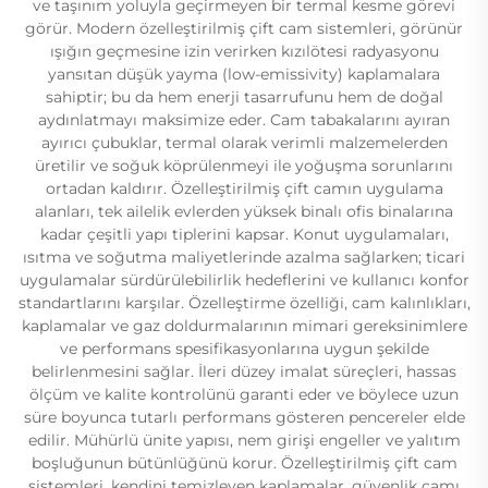
ve taşınım yoluyla geçirmeyen bir termal kesme görevi
görür. Modern özelleştirilmiş çift cam sistemleri, görünür
ışığın geçmesine izin verirken kızılötesi radyasyonu
yansıtan düşük yayma (low-emissivity) kaplamalara
sahiptir; bu da hem enerji tasarrufunu hem de doğal
aydınlatmayı maksimize eder. Cam tabakalarını ayıran
ayırıcı çubuklar, termal olarak verimli malzemelerden
üretilir ve soğuk köprülenmeyi ile yoğuşma sorunlarını
ortadan kaldırır. Özelleştirilmiş çift camın uygulama
alanları, tek ailelik evlerden yüksek binalı ofis binalarına
kadar çeşitli yapı tiplerini kapsar. Konut uygulamaları,
ısıtma ve soğutma maliyetlerinde azalma sağlarken; ticari
uygulamalar sürdürülebilirlik hedeflerini ve kullanıcı konfor
standartlarını karşılar. Özelleştirme özelliği, cam kalınlıkları,
kaplamalar ve gaz doldurmalarının mimari gereksinimlere
ve performans spesifikasyonlarına uygun şekilde
belirlenmesini sağlar. İleri düzey imalat süreçleri, hassas
ölçüm ve kalite kontrolünü garanti eder ve böylece uzun
süre boyunca tutarlı performans gösteren pencereler elde
edilir. Mühürlü ünite yapısı, nem girişi engeller ve yalıtım
boşluğunun bütünlüğünü korur. Özelleştirilmiş çift cam
sistemleri, kendini temizleyen kaplamalar, güvenlik camı