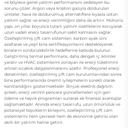
ve böylece genel yalıtım performansını zedeleyen bu
sorunu çözer. Argon veya kripton gazıyla doldurulan
üniteler, hava ile doldurulmuş alternatiflere kıyasla üstün
yalıtım sağlar ve enerji verimliliğini daha da artırır. Mühürlü
yapı, on yıllar boyunca tutarlı yalıtım özelliklerini koruyarak
uzun vadeli enerji tasarrufunun sabit kalmasını sağlar.
Özelleştirilmiş çift cam sistemleri, karbon ayak izini
azaltarak ve yeşil bina sertifikasyonlarını destekleyerek
binaların sürdürülebilirlik hedeflerine katkıda bulunur.
Geliştirilmiş termal performans, daha dengeli iç iklimler
yaratır ve HVAC sistemlerini zorlayan ile enerji tüketimini
artıran sıcaklık dalgalanmalarını azaltır. Profesyonel enerji
denetimleri, özelleştirilmiş çift cam kurulumlarından sonra
bina performansında önemli iyileşmelerin sürekli olarak
kanıtlandığını göstermektedir. Birçok elektrik dağıtım
şirketi, enerji verimli pencere güncellemeleri için geri
ödeme ve teşvik programları sunarak ek finansal avantajlar
sağlamaktadır. Anında enerji tasarrufu, uzun ömürlülük ve
potansiyel teşviklerin birleşimi, özelleştirilmiş çift cam
sistemlerini hem çevresel hem de ekonomik getirisi olan
akıllı bir yatırım haline getirir.