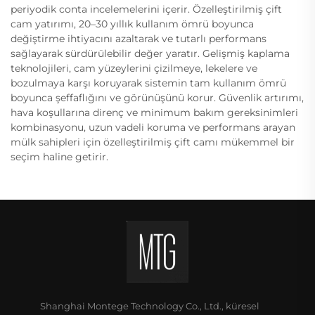
periyodik conta incelemelerini içerir. Özelleştirilmiş çift
cam yatırımı, 20–30 yıllık kullanım ömrü boyunca
değiştirme ihtiyacını azaltarak ve tutarlı performans
sağlayarak sürdürülebilir değer yaratır. Gelişmiş kaplama
teknolojileri, cam yüzeylerini çizilmeye, lekelere ve
bozulmaya karşı koruyarak sistemin tam kullanım ömrü
boyunca şeffaflığını ve görünüşünü korur. Güvenlik artırımı,
hava koşullarına direnç ve minimum bakım gereksinimleri
kombinasyonu, uzun vadeli koruma ve performans arayan
mülk sahipleri için özelleştirilmiş çift camı mükemmel bir
seçim haline getirir.
Shanghai Montege Technology Co., Ltd., küresel