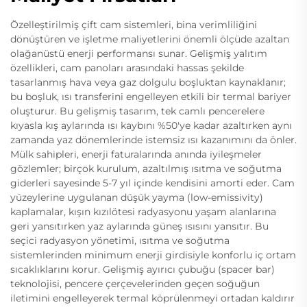
Özelleştirilmiş çift cam sistemleri, bina verimliliğini
dönüştüren ve işletme maliyetlerini önemli ölçüde azaltan
olağanüstü enerji performansı sunar. Gelişmiş yalıtım
özellikleri, cam panoları arasındaki hassas şekilde
tasarlanmış hava veya gaz dolgulu boşluktan kaynaklanır;
bu boşluk, ısı transferini engelleyen etkili bir termal bariyer
oluşturur. Bu gelişmiş tasarım, tek camlı pencerelere
kıyasla kış aylarında ısı kaybını %50'ye kadar azaltırken aynı
zamanda yaz dönemlerinde istemsiz ısı kazanımını da önler.
Mülk sahipleri, enerji faturalarında anında iyileşmeler
gözlemler; birçok kurulum, azaltılmış ısıtma ve soğutma
giderleri sayesinde 5-7 yıl içinde kendisini amorti eder. Cam
yüzeylerine uygulanan düşük yayma (low-emissivity)
kaplamalar, kışın kızılötesi radyasyonu yaşam alanlarına
geri yansıtırken yaz aylarında güneş ısısını yansıtır. Bu
seçici radyasyon yönetimi, ısıtma ve soğutma
sistemlerinden minimum enerji girdisiyle konforlu iç ortam
sıcaklıklarını korur. Gelişmiş ayırıcı çubuğu (spacer bar)
teknolojisi, pencere çerçevelerinden geçen soğuğun
iletimini engelleyerek termal köprülenmeyi ortadan kaldırır