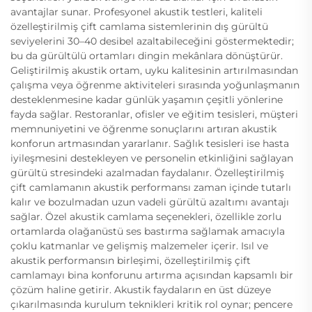
avantajlar sunar. Profesyonel akustik testleri, kaliteli
özelleştirilmiş çift camlama sistemlerinin dış gürültü
seviyelerini 30–40 desibel azaltabileceğini göstermektedir;
bu da gürültülü ortamları dingin mekânlara dönüştürür.
Geliştirilmiş akustik ortam, uyku kalitesinin artırılmasından
çalışma veya öğrenme aktiviteleri sırasında yoğunlaşmanın
desteklenmesine kadar günlük yaşamın çeşitli yönlerine
fayda sağlar. Restoranlar, ofisler ve eğitim tesisleri, müşteri
memnuniyetini ve öğrenme sonuçlarını artıran akustik
konforun artmasından yararlanır. Sağlık tesisleri ise hasta
iyileşmesini destekleyen ve personelin etkinliğini sağlayan
gürültü stresindeki azalmadan faydalanır. Özelleştirilmiş
çift camlamanın akustik performansı zaman içinde tutarlı
kalır ve bozulmadan uzun vadeli gürültü azaltımı avantajı
sağlar. Özel akustik camlama seçenekleri, özellikle zorlu
ortamlarda olağanüstü ses bastırma sağlamak amacıyla
çoklu katmanlar ve gelişmiş malzemeler içerir. Isıl ve
akustik performansın birleşimi, özelleştirilmiş çift
camlamayı bina konforunu artırma açısından kapsamlı bir
çözüm haline getirir. Akustik faydaların en üst düzeye
çıkarılmasında kurulum teknikleri kritik rol oynar; pencere