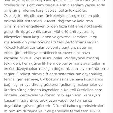
özelleştirilmiş çift cam çerçevelerinin sağlam yapısı, zorla
giriş girişimlerine karşı yapısal bütünlük sağlar.
Özelleştirilmiş çift cam üniteleriyle entegre edilen çok
noktalı kilit sistemleri, kuvveti dağıtan ve kaldırma
girişimlerini engelleyen birden fazla kilitleme noktasıyla
geliştirilmiş güvenlik sunar. Mühürlü ünite yapısı, iç
bileşenleri hava koşullarına ve çevresel zararlara karşı
koruyarak on yıllar boyunca tutarlı performans sağlar.
Yüksek kaliteli contalar ve conta bantları, sistemin
etkinliğini tehlikeye atabilecek su sızıntısını, hava
kaçaklarını ve ısı köprüsünü önler. Profesyonel montaj
teknikleri, hem güvenlik hem de performans avantajlarını
en üst düzeye çıkarmak için doğru hizalama ve mühürleme
sağlar. Özelleştirilmiş çift cam sistemlerinin dayanıklılığı,
termal genleşmeye, UV bozulmasına ve hava koşullarına
bağlı aşınmaya direnç gösteren gelişmiş malzemeler ve
üretim süreçlerinden kaynaklanır. Kaliteli üreticiler, cam
üniteleri, çerçeveler ve donanım bileşenlerini kapsayan
kapsamlı garanti vererek uzun vadeli performansa
duydukları güveni gösterir. Düzenli bakım gereksinimleri
minimum düzeyde kalır ve genellikle temel temizlik ile