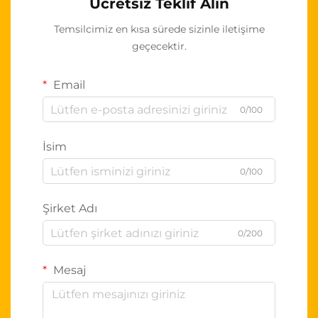
Ücretsiz Teklif Alın
Temsilcimiz en kısa sürede sizinle iletişime
geçecektir.
Email
0/100
İsim
0/100
Şirket Adı
0/200
Mesaj