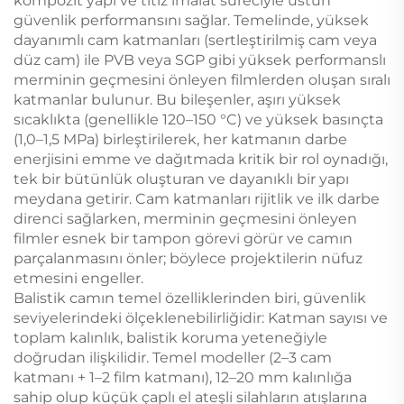
kompozit yapı ve titiz imalat süreciyle üstün
güvenlik performansını sağlar. Temelinde, yüksek
dayanımlı cam katmanları (sertleştirilmiş cam veya
düz cam) ile PVB veya SGP gibi yüksek performanslı
merminin geçmesini önleyen filmlerden oluşan sıralı
katmanlar bulunur. Bu bileşenler, aşırı yüksek
sıcaklıkta (genellikle 120–150 °C) ve yüksek basınçta
(1,0–1,5 MPa) birleştirilerek, her katmanın darbe
enerjisini emme ve dağıtmada kritik bir rol oynadığı,
tek bir bütünlük oluşturan ve dayanıklı bir yapı
meydana getirir. Cam katmanları rijitlik ve ilk darbe
direnci sağlarken, merminin geçmesini önleyen
filmler esnek bir tampon görevi görür ve camın
parçalanmasını önler; böylece projektilerin nüfuz
etmesini engeller.
Balistik camın temel özelliklerinden biri, güvenlik
seviyelerindeki ölçeklenebilirliğidir: Katman sayısı ve
toplam kalınlık, balistik koruma yeteneğiyle
doğrudan ilişkilidir. Temel modeller (2–3 cam
katmanı + 1–2 film katmanı), 12–20 mm kalınlığa
sahip olup küçük çaplı el ateşli silahların atışlarına