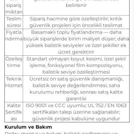
sipariş
belirlenir
miktarı
Teslim
Sipariş hacmine göre özelleştirilir; kritik
süresi
güvenlik projeleri için öncelikli teslimat
Fiyatla
Basamaklı toplu fiyatlandırma — daha
ndırma
büyük siparişlerde birim maliyet düşer; daha
yüksek balistik seviyeler ve özel şekiller ek
ücret gerektirir
Özelleş
Standart olmayan boyut kesimi, özel şekil
tirme
işleme, fonksiyonel film kompozisyonu,
balistik seviye özelleştirmesi
Teknik
Ücretsiz ön satış güvenlik danışmanlığı,
Hizmet
balistik seviye değerlendirmesi, saha
kurulumu rehberliği, sonrası satış kalite
garantisi
Kalite
ISO 9001 ve CCC uyumlu; UL 752 / EN 1063
Sertifik
sertifikaları talep üzerine sağlanabilir;
ası
güvenlik projesi kabulüne uygundur
Kurulum ve Bakım
Doğru montaj ve bakım, balistik performansı ve