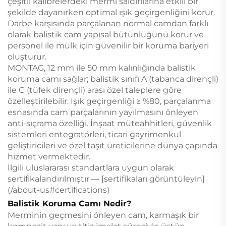
çeşitli kalibrelerdeki mermi saldırılarına etkili bir
şekilde dayanırken optimal ışık geçirgenliğini korur.
Darbe karşısında parçalanan normal camdan farklı
olarak balistik cam yapısal bütünlüğünü korur ve
personel ile mülk için güvenilir bir koruma bariyeri
oluşturur.
MONTAG, 12 mm ile 50 mm kalınlığında balistik
koruma camı sağlar; balistik sınıfı A (tabanca dirençli)
ile C (tüfek dirençli) arası özel taleplere göre
özelleştirilebilir. Işık geçirgenliği ≥ %80, parçalanma
esnasında cam parçalarının yayılmasını önleyen
anti-sıçrama özelliği. İnşaat müteahhitleri, güvenlik
sistemleri entegratörleri, ticari gayrimenkul
geliştiricileri ve özel taşıt üreticilerine dünya çapında
hizmet vermektedir.
İlgili uluslararası standartlara uygun olarak
sertifikalandırılmıştır — [sertifikaları görüntüleyin]
(/about-us#certifications)
Balistik Koruma Camı Nedir?
Merminin geçmesini önleyen cam, karmaşık bir