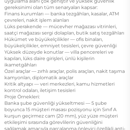
uygulama alanı çok geniştir ve yüksek güvenlik
gereksinimi olan tüm senaryaları kapsar:
Finans kurumları — banka tezgâhları, kasalar, ATM
çevreleri, nakit işlem alanları
Lüks perakende — mücevher mağazası vitrinleri,
saatçi mağazası sergi dolapları, butik satış tezgâhları
Hükümet ve büyükelçilikler — ofis binaları,
büyükelçilikler, emniyet tesisleri, çevre güvenliği
Yüksek düzeyde konutlar — villa pencereleri ve
kapıları, lüks daire girişleri, ünlü kişilerin
ikametgâhları
Özel araçlar — zırhlı araçlar, polis araçları, nakit taşıma
kamyonları, diplomatik araçlar
Kritik altyapı — veri merkezleri, kamu hizmetleri
kontrol odaları, iletişim tesisleri
Proje Örnekleri:
Banka şube güvenliği yükseltmesi — 5 şube
boyunca 15 müşteri masası pozisyonu için Sınıf A
kurşun geçirmez cam (20 mm), yüz yüze müşteri
etkileşimi sırasında görevlilerin güvenliğini
sağlamak amacıyla parçalanma önleyici özellikli anti-