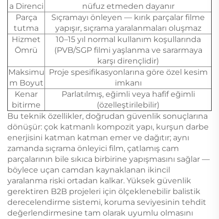
a Direnci
nüfuz etmeden dayanır
Parça
Sıçramayı önleyen — kırık parçalar filme
tutma
yapışır, sıçrama yaralanmaları oluşmaz
Hizmet
10–15 yıl normal kullanım koşullarında
Ömrü
(PVB/SGP filmi yaşlanma ve sararmaya
karşı dirençlidir)
Maksimu
Proje spesifikasyonlarına göre özel kesim
m Boyut
imkanı
Kenar
Parlatılmış, eğimli veya hafif eğimli
bitirme
(özelleştirilebilir)
Bu teknik özellikler, doğrudan güvenlik sonuçlarına
dönüşür: çok katmanlı kompozit yapı, kurşun darbe
enerjisini katman katman emer ve dağıtır; aynı
zamanda sıçrama önleyici film, çatlamış cam
parçalarının bile sıkıca birbirine yapışmasını sağlar —
böylece uçan camdan kaynaklanan ikincil
yaralanma riski ortadan kalkar. Yüksek güvenlik
gerektiren B2B projeleri için ölçeklenebilir balistik
derecelendirme sistemi, koruma seviyesinin tehdit
değerlendirmesine tam olarak uyumlu olmasını