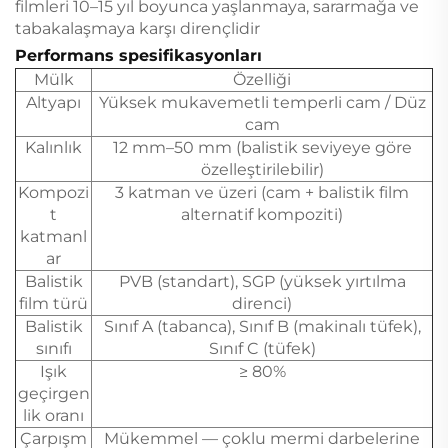
filmleri 10–15 yıl boyunca yaşlanmaya, sararmağa ve
tabakalaşmaya karşı dirençlidir
Performans spesifikasyonları
Mülk
Özelliği
Altyapı
Yüksek mukavemetli temperli cam / Düz
cam
Kalınlık
12 mm–50 mm (balistik seviyeye göre
özelleştirilebilir)
Kompozi
3 katman ve üzeri (cam + balistik film
t
alternatif kompoziti)
katmanl
ar
Balistik
PVB (standart), SGP (yüksek yırtılma
film türü
direnci)
Balistik
Sınıf A (tabanca), Sınıf B (makinalı tüfek),
sınıfı
Sınıf C (tüfek)
Işık
≥ 80%
geçirgen
lik oranı
Çarpışm
Mükemmel — çoklu mermi darbelerine