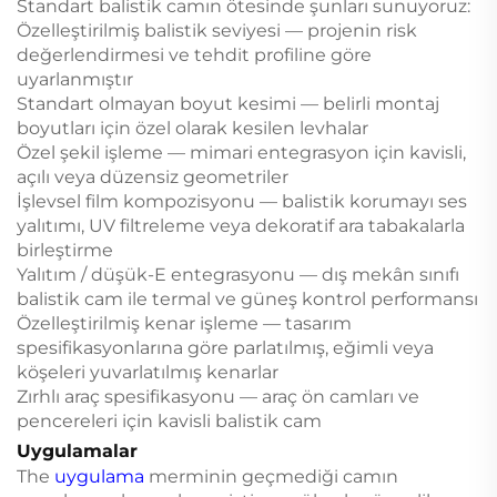
Standart balistik camın ötesinde şunları sunuyoruz:
Özelleştirilmiş balistik seviyesi — projenin risk
değerlendirmesi ve tehdit profiline göre
uyarlanmıştır
Standart olmayan boyut kesimi — belirli montaj
boyutları için özel olarak kesilen levhalar
Özel şekil işleme — mimari entegrasyon için kavisli,
açılı veya düzensiz geometriler
İşlevsel film kompozisyonu — balistik korumayı ses
yalıtımı, UV filtreleme veya dekoratif ara tabakalarla
birleştirme
Yalıtım / düşük-E entegrasyonu — dış mekân sınıfı
balistik cam ile termal ve güneş kontrol performansı
Özelleştirilmiş kenar işleme — tasarım
spesifikasyonlarına göre parlatılmış, eğimli veya
köşeleri yuvarlatılmış kenarlar
Zırhlı araç spesifikasyonu — araç ön camları ve
pencereleri için kavisli balistik cam
Uygulamalar
The
uygulama
merminin geçmediği camın