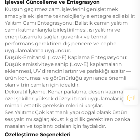
İşlevsel Güncelleme ve Entegrasyon
Kurşun geçirmez cam, işlevlerini genişletmek
amacıyla ek işleme teknolojileriyle entegre edilebilir:
Yalıtım Camı Entegrasyonu: Balistik camın yalıtım
camı katmanlarıyla birleştirilmesi, ısı yalıtımı ve
enerji tasarrufu sağlar; güvenlik ve termal
performans gerektiren dış pencere ve cephe
uygulamalarına uygundur.
Düşük-Emitanslı (Low-E) Kaplama Entegrasyonu:
Düşük emissiviteye sahip (Low-E) kaplamaların
eklenmesi, UV direncini artırır ve parlaklığı azaltır —
ürün koruması ve görünürlüğü aynı anda önemli
olan vitrin camları için idealdir.
Dekoratif İşleme: Kenar parlatma, desen kazıma ve
özel şekiller, yüksek düzeyli ticari uygulamalar için
mimari estetik gereksinimlerini karşılar.
Ses Yalıtımı: Çok katmanlı yapı doğal olarak üstün
ses yalıtımı sağlar; akustik gizlilik gerektiren banka
masaları ve toplantı odaları için faydalıdır.
Özelleştirme Seçenekleri