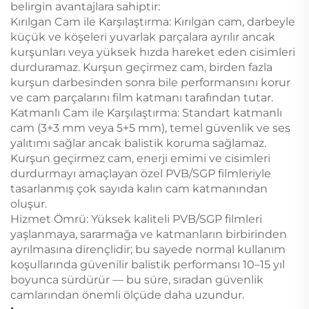
belirgin avantajlara sahiptir:
Kırılgan Cam ile Karşılaştırma: Kırılgan cam, darbeyle
küçük ve köşeleri yuvarlak parçalara ayrılır ancak
kurşunları veya yüksek hızda hareket eden cisimleri
durduramaz. Kurşun geçirmez cam, birden fazla
kurşun darbesinden sonra bile performansını korur
ve cam parçalarını film katmanı tarafından tutar.
Katmanlı Cam ile Karşılaştırma: Standart katmanlı
cam (3+3 mm veya 5+5 mm), temel güvenlik ve ses
yalıtımı sağlar ancak balistik koruma sağlamaz.
Kurşun geçirmez cam, enerji emimi ve cisimleri
durdurmayı amaçlayan özel PVB/SGP filmleriyle
tasarlanmış çok sayıda kalın cam katmanından
oluşur.
Hizmet Ömrü: Yüksek kaliteli PVB/SGP filmleri
yaşlanmaya, sararmağa ve katmanların birbirinden
ayrılmasına dirençlidir; bu sayede normal kullanım
koşullarında güvenilir balistik performansı 10–15 yıl
boyunca sürdürür — bu süre, sıradan güvenlik
camlarından önemli ölçüde daha uzundur.