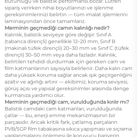
bütünlüğü ve balistik performansı bozar. Lütfen
sipariş verirken nihai boyutlarınızı ve işlenme
gereksinimlerinizi belirtin — tüm imalat işlemlerini
laminasyondan önce tamamlarız.
Merminin geçmediği camın kalınlığı nedir?
Kalınlık, balistik seviyeye göre değişir: Sınıf A
(tabanca dirençli) genellikle 12–20 mm, Sınıf B
(makinalı tüfek dirençli) 20–30 mm ve Sınıf C (tüfek
dirençli) 30–50 mm veya daha fazladır. Kalınlık,
belirtilen tehdidi durdurmak için gereken cam ve
film katmanlarının sayısıyla belirlenir. Daha kalın cam
daha yüksek koruma sağlar ancak ışık geçirgenliğini
azaltır ve ağırlığı artırır — ekibimiz, koruma seviyesi,
görüş açısı ve yapısal gereksinimler arasında denge
kurmanıza yardımcı olur.
Merminin geçmediği cam, vurulduğunda kırılır mı?
Balistik camdaki cam katmanları, vurulduğunda
çatlar — bu, enerji emme mekanizmasının bir
parçasıdır. Ancak kritik fark, çatlamış parçaların
PVB/SGP film tabakasına sıkıca yapışması ve sıçrama
yaralanmalarını önlemesi ile koruyucu bariyerin