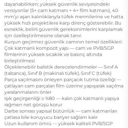
dayanabilirken; yüksek güvenlik seviyesindeki
versiyonlar (5+ cam katmanı + 4+ film katmanı), 40
mm’yi aşan kalınlıklarıyla tüfek mermilerine ve hatta
yüksek hızlı projektilere karşı direnç gösterebilir. Bu
esneklik, belirli güvenlik gereksinimlerini karşılamak
için özelleştirilmesine olanak tanır.
Kurşun geçirmez güvenlik camının temel özellikleri:
Çok katmanlı kompozit yapı — cam ve PVB/SGP
filmlerinin yüksek sıcaklık ve basınç altında
birleştirilmesi
Ölçeklenebilir balistik derecelendirmeler — Sınıf A
(tabanca), Sınıf B (makinalı tüfek), Sınıf C (tüfek)
Parça saçılmasını önleyen parçacık tutma özelliği —
çatlayan cam parçaları film üzerine yapışarak saçılma
yaralanmalarını önler
Işık geçirgenliği ≥ %80 — kalın çok katmanlı yapıya
rağmen net görüşü korur
Darbe sonrası yapısal bütünlük — cam katmanları
çatlasa bile koruyucu bariyer sağlam kalır
Uzun kullanım ömrü — yüksek kaliteli PVB/SGP