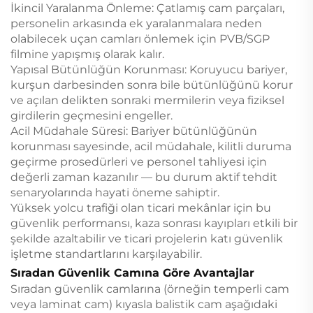
İkincil Yaralanma Önleme: Çatlamış cam parçaları,
personelin arkasında ek yaralanmalara neden
olabilecek uçan camları önlemek için PVB/SGP
filmine yapışmış olarak kalır.
Yapısal Bütünlüğün Korunması: Koruyucu bariyer,
kurşun darbesinden sonra bile bütünlüğünü korur
ve açılan delikten sonraki mermilerin veya fiziksel
girdilerin geçmesini engeller.
Acil Müdahale Süresi: Bariyer bütünlüğünün
korunması sayesinde, acil müdahale, kilitli duruma
geçirme prosedürleri ve personel tahliyesi için
değerli zaman kazanılır — bu durum aktif tehdit
senaryolarında hayati öneme sahiptir.
Yüksek yolcu trafiği olan ticari mekânlar için bu
güvenlik performansı, kaza sonrası kayıpları etkili bir
şekilde azaltabilir ve ticari projelerin katı güvenlik
işletme standartlarını karşılayabilir.
Sıradan Güvenlik Camına Göre Avantajlar
Sıradan güvenlik camlarına (örneğin temperli cam
veya laminat cam) kıyasla balistik cam aşağıdaki