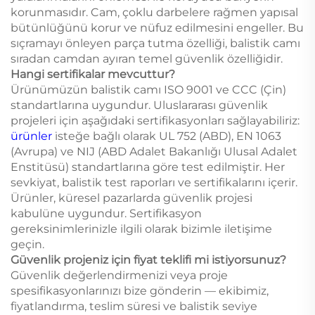
korunmasıdır. Cam, çoklu darbelere rağmen yapısal
bütünlüğünü korur ve nüfuz edilmesini engeller. Bu
sıçramayı önleyen parça tutma özelliği, balistik camı
sıradan camdan ayıran temel güvenlik özelliğidir.
Hangi sertifikalar mevcuttur?
Ürünümüzün balistik camı ISO 9001 ve CCC (Çin)
standartlarına uygundur. Uluslararası güvenlik
projeleri için aşağıdaki sertifikasyonları sağlayabiliriz:
ürünler
i̇steğe bağlı olarak UL 752 (ABD), EN 1063
(Avrupa) ve NIJ (ABD Adalet Bakanlığı Ulusal Adalet
Enstitüsü) standartlarına göre test edilmiştir. Her
sevkiyat, balistik test raporları ve sertifikalarını içerir.
Ürünler, küresel pazarlarda güvenlik projesi
kabulüne uygundur. Sertifikasyon
gereksinimlerinizle ilgili olarak bizimle iletişime
geçin.
Güvenlik projeniz için fiyat teklifi mi istiyorsunuz?
Güvenlik değerlendirmenizi veya proje
spesifikasyonlarınızı bize gönderin — ekibimiz,
fiyatlandırma, teslim süresi ve balistik seviye