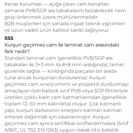
Kenar koruması — açığa çıkan cam kenarları,
zamanla PVB/SGP ara tabakalarını bozabilecek nem
girişi önlenmek üzere mühürlenmelidir
B2B müşterileri için sahada inşaat teknik eğitimleri
ve uzun vadeli ürün kalitesi takibi sağlıyoruz
SSS
Kurşun geçirmez cam ile laminat cam arasındaki
fark nedir?
Standart laminat cam (genellikle PVB/SGP ara
tabakaları ile 3+3 mm ila 8+8 mm aralığında), temel
güvenlik sağlar — kırıldığında parçaları bir arada
tutar ancak kurşunları durduramaz. Kurşun
geçirmez cam, enerji emimi ve projektili durdurmayı
amaçlayan özel balistik sınıf PVB veya SGP filmleriyle
üretilen çoklu kalın cam katmanlarından (genellikle
toplam 12–50 mm kalınlıkta) oluşur. Çok katmanlı
yapı, kurşun darbesinin enerjisini katman katman
emerek dağıtmak için tasarlanmıştır. Kurşun
geçirmez cam ayrıca sertifikalı sınıflandırmalara (Sınıf
A/B/C, UL 752, EN 1063) uygun olarak titiz balistik