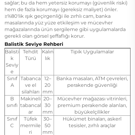
sağlar; bu da hem yetersiz korumayı (güvenlik riski)
hem de fazla korumayı (gereksiz maliyet) önler.
≥%80'lik ışık geçirgenliği ile zırhlı cam, banka
masalarında yüz yüze etkileşim ve mücevher
mağazalarında ürün sergileme gibi uygulamalarda
gerekli olan görsel şeffaflığı korur.
Balistik Seviye Rehberi
Balisti
Tehdit
Kalın
Tipik Uygulamalar
k
Türü
lık
Seviy
e
Sınıf
Tabanca
12–
Banka masaları, ATM çevreleri,
A
ve el
20
perakende güvenliği
silahları
mm
B
Makineli
20–
Mücevher mağazası vitrinleri,
sınıfı
tabancal
30
premium perakende alanları,
ar
mm
büyükelçilikler
Sınıf
Tüfek
30–
Hükümet binaları, askerî
C
mermile
50
tesisler, zırhlı araçlar
ri
mm