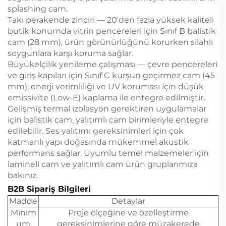
splashing cam.
Takı perakende zinciri — 20'den fazla yüksek kaliteli
butik konumda vitrin pencereleri için Sınıf B balistik
cam (28 mm), ürün görünürlüğünü korurken silahlı
soygunlara karşı koruma sağlar.
Büyükelçilik yenileme çalışması — çevre pencereleri
ve giriş kapıları için Sınıf C kurşun geçirmez cam (45
mm), enerji verimliliği ve UV koruması için düşük
emissivite (Low-E) kaplama ile entegre edilmiştir.
Gelişmiş termal izolasyon gerektiren uygulamalar
için balistik cam, yalıtımlı cam birimleriyle entegre
edilebilir. Ses yalıtımı gereksinimleri için çok
katmanlı yapı doğasında mükemmel akustik
performans sağlar. Uyumlu temel malzemeler için
lamineli cam ve yalıtımlı cam ürün gruplarımıza
bakınız.
B2B Sipariş Bilgileri
Madde
Detaylar
Minim
Proje ölçeğine ve özelleştirme
um
gereksinimlerine göre müzakerede