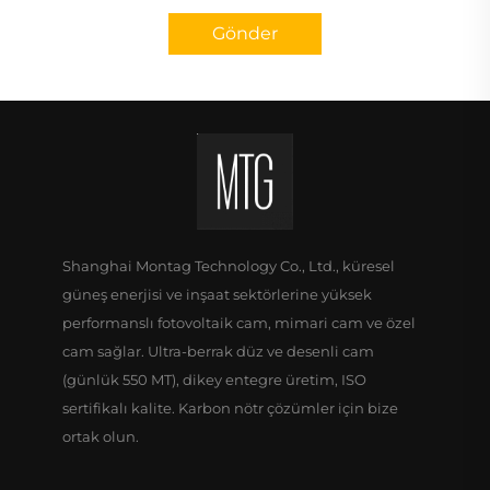
Gönder
Shanghai Montag Technology Co., Ltd., küresel
güneş enerjisi ve inşaat sektörlerine yüksek
performanslı fotovoltaik cam, mimari cam ve özel
cam sağlar. Ultra-berrak düz ve desenli cam
(günlük 550 MT), dikey entegre üretim, ISO
sertifikalı kalite. Karbon nötr çözümler için bize
ortak olun.