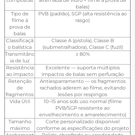
compostas
alternada de vidro + filme à prova de
balas)
Tipo de
PVB (padrão), SGP (alta resistência ao
filme à
rasgo)
prova de
balas
Classificaçã
Classe A (pistola), Classe B
o balística
(submetralhadora), Classe C (fuzil)
Transmitânc
≥ 80%
ia de luz
Resistência
Excelente — suporta múltiplos
ao impacto
impactos de balas sem perfuração
Retenção
Antiesparramento — os fragmentos
de
rachados aderem ao filme, evitando
fragmentos
lesões por respingos
Vida Útil
10–15 anos sob uso normal (filme
PVB/SGP resistente ao
envelhecimento e amarelecimento)
Tamanho
Corte personalizado disponível
máximo
conforme as especificações do projeto