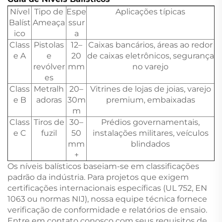
Nível
Tipo de
Espe
Aplicações típicas
Balíst
Ameaça
ssur
ico
a
Class
Pistolas
12–
Caixas bancários, áreas ao redor
e A
e
20
de caixas eletrônicos, segurança
revólver
mm
no varejo
es
Class
Metralh
20–
Vitrines de lojas de joias, varejo
e B
adoras
30m
premium, embaixadas
m
Class
Tiros de
30–
Prédios governamentais,
e C
fuzil
50
instalações militares, veículos
mm
blindados
+
Os níveis balísticos baseiam-se em classificações
padrão da indústria. Para projetos que exigem
certificações internacionais específicas (UL 752, EN
1063 ou normas NIJ), nossa equipe técnica fornece
verificação de conformidade e relatórios de ensaio.
Entre em contato conosco com seus requisitos de