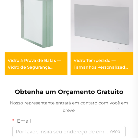
Vidro à Prova de Balas —
Vidro Temperado —
Vidro de Segurança
Tamanhos Personalizados
Balístico de 12–50 mm |
de 3–12 mm | Certificado
MONTAG
de Segurança | MONTAG
Obtenha um Orçamento Gratuito
Nosso representante entrará em contato com você em
breve.
Email
0/100