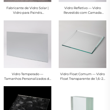
Fabricante de Vidro Solar |
Vidro Refletivo — Vidro
Vidro para Painéis
Revestido com Camada
Fotovoltaicos com Padrão de
Refletora de Calor de 4–8 mm
2,0–4 mm | MONTAG
| MONTAG
Vidro Temperado —
Vidro Float Comum — Vidro
Tamanhos Personalizados de
Float Transparente de 1,6–25
3–12 mm | Certificado de
mm | MONTAG
Segurança | MONTAG