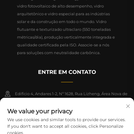
vidro fotovoltaico de alto desempenho, vidro
arquitetônico e vidro especial para as indústrias
solar e da construção em todo o mundo. Vidro
flutuante e texturizado ultraclaro (550 toneladas
métricas/dia), produção verticalmente integrada e
qualidade certificada pela ISO. Associe-se a nós
para soluções com neutralidade carbônica.
ENTRE EM CONTATO
Edifício 4, Andares 1-2, Nº 1628, Rua Lizheng, Área Nova de
Lingang, Zona de Livre Comércio da China (Xangai)
We value your privacy
+86-15124919712
We use cookies and similar tools to provide our services.
If you don't want to accept all cookies, click Personalize
[email protected]
cookies.