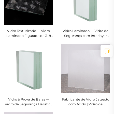
Vidro Texturizado — Vidro
Vidro Laminado — Vidro de
Laminado Figurado de 3–8
Segurança com Interlayer
mm | MONTAG
PVB/SGP | Isolamento
Acústico | MONTAG
Vidro à Prova de Balas —
Fabricante de Vidro Jateado
Vidro de Segurança Balístico
com Ácido | Vidro de
de 12–50 mm | MONTAG
Privacidade com
Acabamento Areia Oleosa de