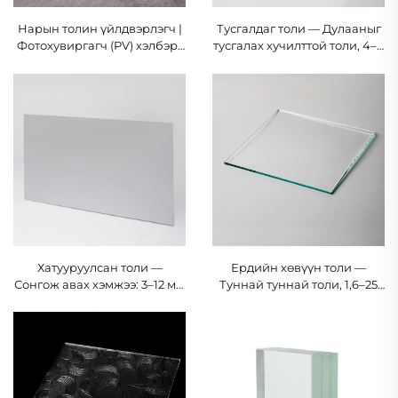
Нарын толин үйлдвэрлэгч |
Тусгалдаг толи — Дулааныг
Фотохувиргагч (PV) хэлбэрт
тусгалах хучилттой толи, 4–8
толи, 2,0–4 мм | MONTAG
мм | MONTAG
Хатууруулсан толи —
Ердийн хөвүүн толи —
Сонгож авах хэмжээ: 3–12 мм
Туннай туннай толи, 1,6–25
| Аюулгүй бүтээдийн
мм | MONTAG
сертификаттайд | MONTAG