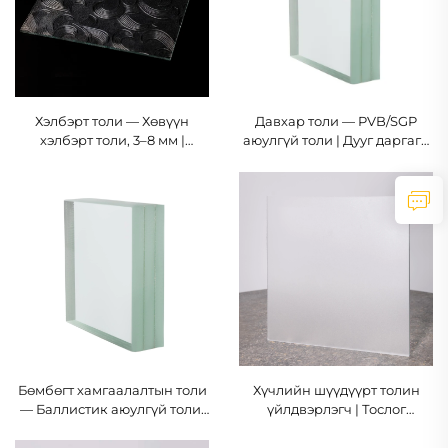
Хэлбэрт толи — Хөвүүн
Давхар толи — PVB/SGP
хэлбэрт толи, 3–8 мм |
аюулгүй толи | Дууг даргагч
MONTAG
чанар | MONTAG
Бөмбөгт хамгаалалтын толи
Хүчлийн шүүдүүрт толин
— Баллистик аюулгүй толи,
үйлдвэрлэгч | Тослог
12–50 мм | MONTAG
хөрсний нууцлагч толи, 4–8
мм | MONTAG