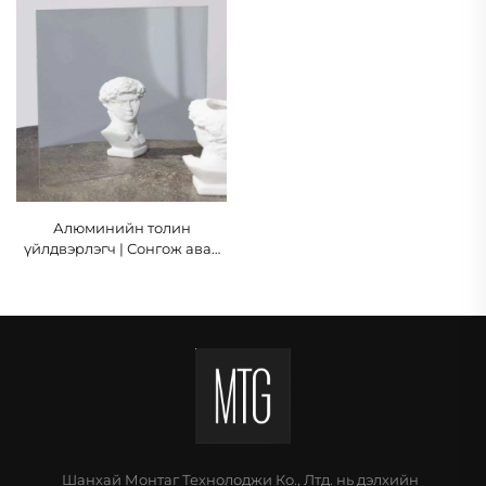
Алюминийн толин
үйлдвэрлэгч | Сонгож авах
хэмжээ: 2–6 мм | MONTAG
Шанхай Монтаг Технолоджи Ко., Лтд. нь дэлхийн