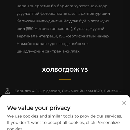
наран энергетик ба барилга хүрээлэнд өндөр
үзүүлэлттэй фотовольтаик шил, архитектур шил
ба тусгай шилүүдийг нийлүүлж буй. Ултрамунх
шил (550 метрик тонн/хоног), бүтээгдэхүүний
вертикал интеграци, ISO-сертификатын чанар.
Намайс саарал хүрээлэнд холбогдох
шийдлүүдийн хамтран ажиллах.
ХОЛБОГДОЖ ҮЗ
Барилга 4, 1-2-р давхар, Лижэнгийн зам 1628, Линганы
шинэ бүс, Хятад (Шанхай) чөлөөт худалдааны бүс
We value your privacy
+86-15124919712
We use cookies and similar tools to provide our services.
If you don't want to accept all cookies, click Personalize
[email protected]
cookies.