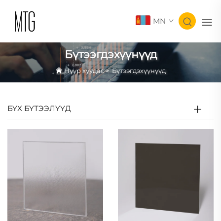
MN
Бүтээгдэхүүнүүд
Нүүр хуудас
>
Бүтээгдэхүүнүүд
БҮХ БҮТЭЭЛҮҮД