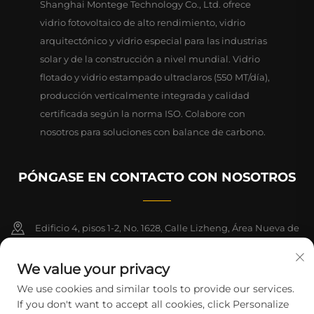
Shanghai Montege Technology Co., Ltd. ofrece
vidrio fotovoltaico de alto rendimiento, vidrio
arquitectónico y vidrio especial para las industrias
solar y de la construcción a nivel mundial. Vidrio
flotado y vidrio estampado ultraclaros (550 MT/día),
producción verticalmente integrada y calidad
certificada según la norma ISO. Colabore con
nosotros para soluciones con balance de carbono.
PÓNGASE EN CONTACTO CON NOSOTROS
Edificio 4, pisos 1-2, No. 1628, Calle Lizheng, Área Nueva de
Lingang, Zona de Libre Comercio de China (Shanghai)
We value your privacy
+86-15124919712
We use cookies and similar tools to provide our services.
If you don't want to accept all cookies, click Personalize
[email protected]