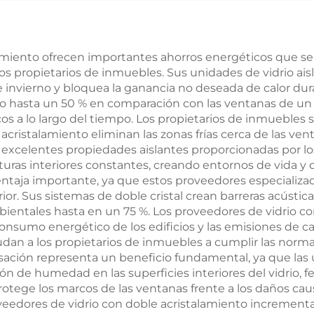
lamiento ofrecen importantes ahorros energéticos que 
 los propietarios de inmuebles. Sus unidades de vidrio ai
e invierno y bloquea la ganancia no deseada de calor duran
 hasta un 50 % en comparación con las ventanas de un s
licos a lo largo del tiempo. Los propietarios de inmuebles
 acristalamiento eliminan las zonas frías cerca de las ve
as excelentes propiedades aislantes proporcionadas por l
ras interiores constantes, creando entornos de vida y d
 ventaja importante, ya que estos proveedores especiali
r. Sus sistemas de doble cristal crean barreras acústicas
bientales hasta en un 75 %. Los proveedores de vidrio co
consumo energético de los edificios y las emisiones de c
ayudan a los propietarios de inmuebles a cumplir las nor
ensación representa un beneficio fundamental, ya que las
ón de humedad en las superficies interiores del vidrio, 
protege los marcos de las ventanas frente a los daños ca
veedores de vidrio con doble acristalamiento incrementa