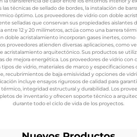
a transferencia de calor entre los entornos interior y ex
s las técnicas de sellado de bordes, la instalación de bar
rmico óptimo. Los proveedores de vidrio con doble acris
te selladas que conservan sus propiedades aislantes d
la entre 12 y 20 milímetros, actúa como una barrera té
n doble acristalamiento incorporan gases inertes, como el
os proveedores atienden diversas aplicaciones, como ve
de acristalamiento arquitectónico. Sus productos se ut
s de mejora energética. Los proveedores de vidrio con 
s tipos de vidrio, materiales de marco y especificacion
te, recubrimientos de baja emisividad y opciones de vid
icación incluye ensayos rigurosos de calidad para garan
térmico, integridad estructural y durabilidad. Los prove
tos de inventario y ofrecen soporte técnico a arquitectos
durante todo el ciclo de vida de los proyectos.
Nuevos Productos