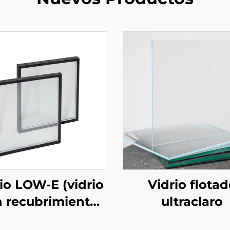
io LOW-E (vidrio
Vidrio flota
 recubrimiento
ultraclaro
baja emisividad)