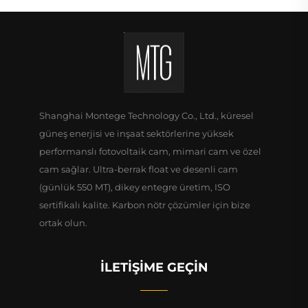
Shanghai Montege Technology Co., Ltd., küresel
güneş enerjisi ve inşaat sektörlerine yüksek
performanslı fotovoltaik cam, mimari cam ve özel
cam sağlar. Ultra-berrak float ve desenli cam
(günlük 550 MT), dikey entegre üretim, ISO
sertifikalı kalite. Karbon nötr çözümler için bize
ortak olun.
İLETIŞIME GEÇIN