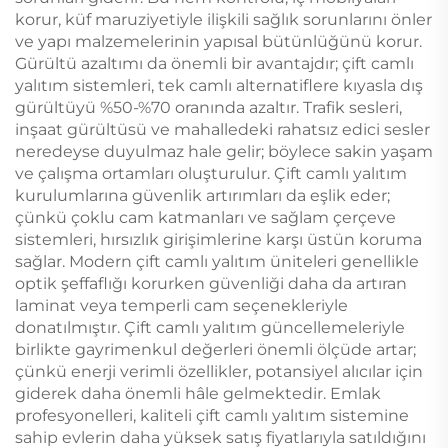
korur, küf maruziyetiyle ilişkili sağlık sorunlarını önler
ve yapı malzemelerinin yapısal bütünlüğünü korur.
Gürültü azaltımı da önemli bir avantajdır; çift camlı
yalıtım sistemleri, tek camlı alternatiflere kıyasla dış
gürültüyü %50-%70 oranında azaltır. Trafik sesleri,
inşaat gürültüsü ve mahalledeki rahatsız edici sesler
neredeyse duyulmaz hale gelir; böylece sakin yaşam
ve çalışma ortamları oluşturulur. Çift camlı yalıtım
kurulumlarına güvenlik artırımları da eşlik eder;
çünkü çoklu cam katmanları ve sağlam çerçeve
sistemleri, hırsızlık girişimlerine karşı üstün koruma
sağlar. Modern çift camlı yalıtım üniteleri genellikle
optik şeffaflığı korurken güvenliği daha da artıran
laminat veya temperli cam seçenekleriyle
donatılmıştır. Çift camlı yalıtım güncellemeleriyle
birlikte gayrimenkul değerleri önemli ölçüde artar;
çünkü enerji verimli özellikler, potansiyel alıcılar için
giderek daha önemli hâle gelmektedir. Emlak
profesyonelleri, kaliteli çift camlı yalıtım sistemine
sahip evlerin daha yüksek satış fiyatlarıyla satıldığını