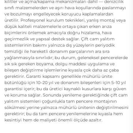
kilitler ve açma/kapama mekanizmaları dahil — denizcilik
sınıfı malzemelerden ve aşırı hava koşullarında paslanmayı
ve bozulmayı engelleyecek koruyucu kaplamalardan
üretilir. Profesyonel kurulum teknikleri, yanlış montaj veya
düşük kaliteli malzemelerle ortaya çıkan erken arıza
biçimlerini önlemek amacıyla doğru hizalama, hava
geçirmezlik ve yapısal destek sağlar. Çift cam yalıtım
sistemlerinin bakımı yalnızca dış yüzeylerin periyodik
temizliği ile hareketli donanım parçalarının ara sıra
yağlanmasıyla sınırlıdır; bu durum, geleneksel pencerelerde
sık sık gereken boyama, dolgu maddesi uygulama ve
bileşen değiştirme işlemlerine kıyasla çok daha az çaba
gerektirir. Garanti kapsamı genellikle mühürlü ünite
bütünlüğü için 10–20 yıl ve donanım bileşenleri için 5–10 yıl
garantisi içerir; bu da üretici kaynaklı kusurlara karşı güven
ve koruma sağlar. Sonunda yenileme gerektiğinde çift cam
yalıtım sistemleri çoğunlukla tam pencere montajının
sökülmesi yerine yalnızca mühürlü ünitenin değiştirilmesini
gerektirir; bu da tam pencere yenilemelerine kıyasla hem
kesintiyi hem de maliyeti önemli ölçüde azaltır.