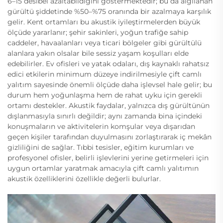
6–15 desibel azaltabildiğini göstermektedir; bu da algılanan
gürültü şiddetinde %50–%75 oranında bir azalmaya karşılık
gelir. Kent ortamları bu akustik iyileştirmelerden büyük
ölçüde yararlanır; şehir sakinleri, yoğun trafiğe sahip
caddeler, havaalanları veya ticari bölgeler gibi gürültülü
alanlara yakın olsalar bile sessiz yaşam koşulları elde
edebilirler. Ev ofisleri ve yatak odaları, dış kaynaklı rahatsız
edici etkilerin minimum düzeye indirilmesiyle çift camlı
yalıtım sayesinde önemli ölçüde daha işlevsel hale gelir; bu
durum hem yoğunlaşma hem de rahat uyku için gerekli
ortamı destekler. Akustik faydalar, yalnızca dış gürültünün
dışlanmasıyla sınırlı değildir; aynı zamanda bina içindeki
konuşmaların ve aktivitelerin komşular veya dışarıdan
geçen kişiler tarafından duyulmasını zorlaştırarak iç mekân
gizliliğini de sağlar. Tıbbi tesisler, eğitim kurumları ve
profesyonel ofisler, belirli işlevlerini yerine getirmeleri için
uygun ortamlar yaratmak amacıyla çift camlı yalıtımın
akustik özelliklerini özellikle değerli bulurlar.