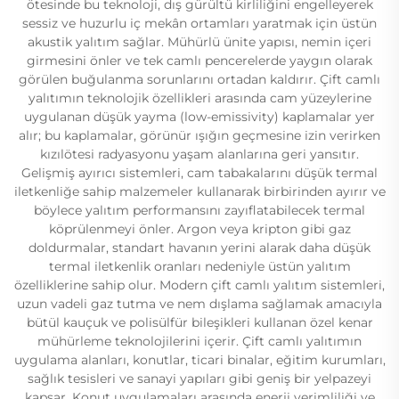
ötesinde bu teknoloji, dış gürültü kirliliğini engelleyerek
sessiz ve huzurlu iç mekân ortamları yaratmak için üstün
akustik yalıtım sağlar. Mühürlü ünite yapısı, nemin içeri
girmesini önler ve tek camlı pencerelerde yaygın olarak
görülen buğulanma sorunlarını ortadan kaldırır. Çift camlı
yalıtımın teknolojik özellikleri arasında cam yüzeylerine
uygulanan düşük yayma (low-emissivity) kaplamalar yer
alır; bu kaplamalar, görünür ışığın geçmesine izin verirken
kızılötesi radyasyonu yaşam alanlarına geri yansıtır.
Gelişmiş ayırıcı sistemleri, cam tabakalarını düşük termal
iletkenliğe sahip malzemeler kullanarak birbirinden ayırır ve
böylece yalıtım performansını zayıflatabilecek termal
köprülenmeyi önler. Argon veya kripton gibi gaz
doldurmalar, standart havanın yerini alarak daha düşük
termal iletkenlik oranları nedeniyle üstün yalıtım
özelliklerine sahip olur. Modern çift camlı yalıtım sistemleri,
uzun vadeli gaz tutma ve nem dışlama sağlamak amacıyla
bütül kauçuk ve polisülfür bileşikleri kullanan özel kenar
mühürleme teknolojilerini içerir. Çift camlı yalıtımın
uygulama alanları, konutlar, ticari binalar, eğitim kurumları,
sağlık tesisleri ve sanayi yapıları gibi geniş bir yelpazeyi
kapsar. Konut uygulamaları arasında enerji verimliliği ve