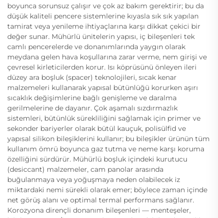
boyunca sorunsuz çalışır ve çok az bakım gerektirir; bu da
düşük kaliteli pencere sistemlerine kıyasla sık sık yapılan
tamirat veya yenileme ihtiyaçlarına karşı dikkat çekici bir
değer sunar. Mühürlü ünitelerin yapısı, iç bileşenleri tek
camlı pencerelerde ve donanımlarında yaygın olarak
meydana gelen hava koşullarına zarar verme, nem girişi ve
çevresel kirleticilerden korur. Isı köprüsünü önleyen ileri
düzey ara boşluk (spacer) teknolojileri, sıcak kenar
malzemeleri kullanarak yapısal bütünlüğü korurken aşırı
sıcaklık değişimlerine bağlı genişleme ve daralma
gerilmelerine de dayanır. Çok aşamalı sızdırmazlık
sistemleri, bütünlük sürekliliğini sağlamak için primer ve
sekonder bariyerler olarak bütül kauçuk, polisülfid ve
yapısal silikon bileşiklerini kullanır; bu bileşikler ürünün tüm
kullanım ömrü boyunca gaz tutma ve neme karşı koruma
özelliğini sürdürür. Mühürlü boşluk içindeki kurutucu
(desiccant) malzemeler, cam panolar arasında
buğulanmaya veya yoğuşmaya neden olabilecek iz
miktardaki nemi sürekli olarak emer; böylece zaman içinde
net görüş alanı ve optimal termal performans sağlanır.
Korozyona dirençli donanım bileşenleri — menteşeler,