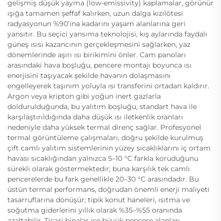
gelişmiş düşük yayma (low-emissivity) kaplamalar, görünür
ışığa tamamen şeffaf kalırken, uzun dalga kızılötesi
radyasyonun %90’ına kadarını yaşam alanlarına geri
yansıtır. Bu seçici yansıma teknolojisi, kış aylarında faydalı
güneş ısısı kazancının gerçekleşmesini sağlarken, yaz
dönemlerinde aşırı ısı birikimini önler. Cam panoları
arasındaki hava boşluğu, pencere montajı boyunca ısı
enerjisini taşıyacak şekilde havanın dolaşmasını
engelleyerek taşınım yoluyla ısı transferini ortadan kaldırır.
Argon veya kripton gibi yoğun inert gazlarla
doldurulduğunda, bu yalıtım boşluğu, standart hava ile
karşılaştırıldığında daha düşük ısı iletkenlik oranları
nedeniyle daha yüksek termal direnç sağlar. Profesyonel
termal görüntüleme çalışmaları, doğru şekilde kurulmuş
çift camlı yalıtım sistemlerinin yüzey sıcaklıklarını iç ortam
havası sıcaklığından yalnızca 5–10 °C farkla koruduğunu
sürekli olarak göstermektedir; buna karşılık tek camlı
pencerelerde bu fark genellikle 20–30 °C arasındadır. Bu
üstün termal performans, doğrudan önemli enerji maliyeti
tasarruflarına dönüşür; tipik konut haneleri, ısıtma ve
soğutma giderlerini yıllık olarak %35–%55 oranında
azaltabilir. Ticari binalar ise büyük pencere alanları