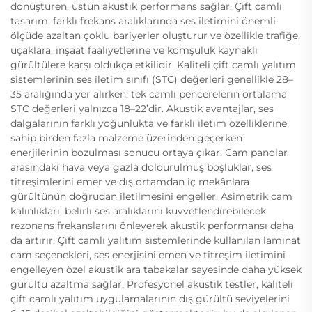
dönüştüren, üstün akustik performans sağlar. Çift camlı
tasarım, farklı frekans aralıklarında ses iletimini önemli
ölçüde azaltan çoklu bariyerler oluşturur ve özellikle trafiğe,
uçaklara, inşaat faaliyetlerine ve komşuluk kaynaklı
gürültülere karşı oldukça etkilidir. Kaliteli çift camlı yalıtım
sistemlerinin ses iletim sınıfı (STC) değerleri genellikle 28–
35 aralığında yer alırken, tek camlı pencerelerin ortalama
STC değerleri yalnızca 18–22’dir. Akustik avantajlar, ses
dalgalarının farklı yoğunlukta ve farklı iletim özelliklerine
sahip birden fazla malzeme üzerinden geçerken
enerjilerinin bozulması sonucu ortaya çıkar. Cam panolar
arasındaki hava veya gazla doldurulmuş boşluklar, ses
titreşimlerini emer ve dış ortamdan iç mekânlara
gürültünün doğrudan iletilmesini engeller. Asimetrik cam
kalınlıkları, belirli ses aralıklarını kuvvetlendirebilecek
rezonans frekanslarını önleyerek akustik performansı daha
da artırır. Çift camlı yalıtım sistemlerinde kullanılan laminat
cam seçenekleri, ses enerjisini emen ve titreşim iletimini
engelleyen özel akustik ara tabakalar sayesinde daha yüksek
gürültü azaltma sağlar. Profesyonel akustik testler, kaliteli
çift camlı yalıtım uygulamalarının dış gürültü seviyelerini