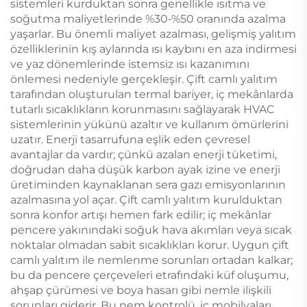
sistemleri kurduktan sonra genellikle ısıtma ve
soğutma maliyetlerinde %30-%50 oranında azalma
yaşarlar. Bu önemli maliyet azalması, gelişmiş yalıtım
özelliklerinin kış aylarında ısı kaybını en aza indirmesi
ve yaz dönemlerinde istemsiz ısı kazanımını
önlemesi nedeniyle gerçekleşir. Çift camlı yalıtım
tarafından oluşturulan termal bariyer, iç mekânlarda
tutarlı sıcaklıkların korunmasını sağlayarak HVAC
sistemlerinin yükünü azaltır ve kullanım ömürlerini
uzatır. Enerji tasarrufuna eşlik eden çevresel
avantajlar da vardır; çünkü azalan enerji tüketimi,
doğrudan daha düşük karbon ayak izine ve enerji
üretiminden kaynaklanan sera gazı emisyonlarının
azalmasına yol açar. Çift camlı yalıtım kurulduktan
sonra konfor artışı hemen fark edilir; iç mekânlar
pencere yakınındaki soğuk hava akımları veya sıcak
noktalar olmadan sabit sıcaklıkları korur. Uygun çift
camlı yalıtım ile nemlenme sorunları ortadan kalkar;
bu da pencere çerçeveleri etrafındaki küf oluşumu,
ahşap çürümesi ve boya hasarı gibi nemle ilişkili
sorunları giderir. Bu nem kontrolü, iç mobilyaları