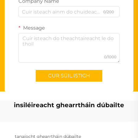
Company Name
0/200
Message
0/1000
CUR SÚIL ISTIGH
insiléireacht ghearrtháin dúbailte
tanaíocht ghearrtháin dúbailte