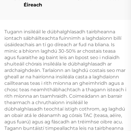
Éireach
Tugann insiléáil le dúbhalghlasadh tairbheanna
iontach sábháilteachta fuinnimh a laghdaíonn billí
úsáideachais an tí go díreach ar fud na bliana. Is
minic a bhíonn laghdú 30-50% ar chostais teasa
agus fuaraithe ag baint leis an bpost seo i ndiaidh
shuiteáil chórais insiléála le dúbhalghlasadh ar
ardchaighdeán. Tarlaíonn an laghdú costais seo mar
gheall ar na hairíonna insiléála casta a laghdaíonn
caillteanas teas i rith míonna an gheimhridh agus a
chosc teas neamhthábhachtach a thagann isteach i
rith míonna an tsamhraidh. Coimeádann an barrair
thearmach a chruthaíonn insiléáil le
dúbhalghlasadh teochtaí istigh cothrom, ag laghdú
an obair atá le déanamh ag córais TAC (teasa, aéire,
agus fuarú) agus ag fáscadh an tréimhse oibre acu.
Tagann buntáistí timpeallachta leis na tairbheanna