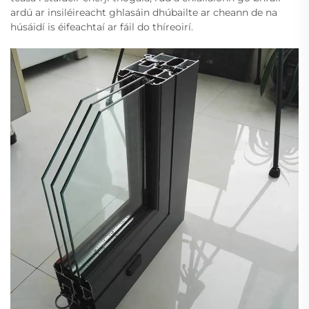
ardú ar insiléireacht ghlasáin dhúbailte ar cheann de na
húsáidí is éifeachtaí ar fáil do thíreoirí.