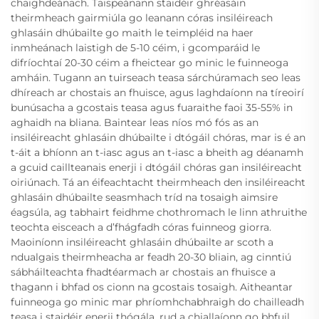
chaighdeánach. Taispeánann staidéir ghréasáin
theirmheach gairmiúla go leanann córas insiléireach
ghlasáin dhúbailte go maith le teimpléid na haer
inmheánach laistigh de 5-10 céim, i gcomparáid le
difríochtaí 20-30 céim a fheictear go minic le fuinneoga
amháin. Tugann an tuirseach teasa sárchúramach seo leas
dhíreach ar chostais an fhuisce, agus laghdaíonn na tíreoirí
bunúsacha a gcostais teasa agus fuaraithe faoi 35-55% in
aghaidh na bliana. Baintear leas níos mó fós as an
insiléireacht ghlasáin dhúbailte i dtógáil chóras, mar is é an
t-áit a bhíonn an t-iasc agus an t-iasc a bheith ag déanamh
a gcuid caillteanais enerji i dtógáil chóras gan insiléireacht
oiriúnach. Tá an éifeachtacht theirmheach den insiléireacht
ghlasáin dhúbailte seasmhach tríd na tosaigh aimsire
éagsúla, ag tabhairt feidhme chothromach le linn athruithe
teochta eisceach a d’fhágfadh córas fuinneog giorra.
Maoiníonn insiléireacht ghlasáin dhúbailte ar scoth a
ndualgais theirmheacha ar feadh 20-30 bliain, ag cinntiú
sábháilteachta fhadtéarmach ar chostais an fhuisce a
thagann i bhfad os cionn na gcostais tosaigh. Aitheantar
fuinneoga go minic mar phríomhchabhraigh do chailleadh
teasa i staidéir enerji thógála, rud a chiallaíonn go bhfuil