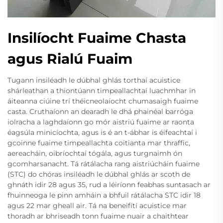
Insilíocht Fuaime Chasta
agus Rialú Fuaim
Tugann insiléadh le dúbhal ghlás torthaí acuistice
shárleathan a thiontúann timpeallachtaí luachmhar in
áiteanna ciúine trí théicneolaíocht chumasaigh fuaime
casta. Cruthaíonn an dearadh le dhá phainéal barróga
iolracha a laghdaíonn go mór aistriú fuaime ar raonta
éagsúla minicíochta, agus is é an t-ábhar is éifeachtaí i
gcoinne fuaime timpeallachta coitianta mar thraffic,
aereacháin, oibríochtaí tógála, agus turgnaimh ón
gcomharsanacht. Tá rátálacha rang aistriúcháin fuaime
(STC) do chóras insiléadh le dúbhal ghlás ar scoth de
ghnáth idir 28 agus 35, rud a léiríonn feabhas suntasach ar
fhuinneoga le pinn amháin a bhfuil rátálacha STC idir 18
agus 22 mar gheall air. Tá na beneifítí acuistice mar
thoradh ar bhriseadh tonn fuaime nuair a chaithtear