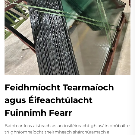
Feidhmíocht Tearmaíoch
agus Éifeachtúlacht
Fuinnimh Fearr
Baintear leas aisteach as an insiléireacht ghlasáin dhúbailte
trí ghníomhaíocht theirmheach shárchúramach a