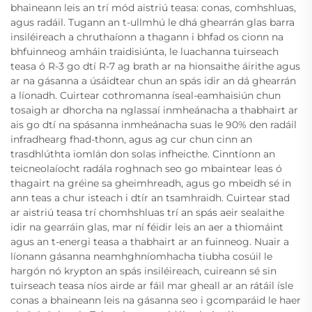
bhaineann leis an trí mód aistriú teasa: conas, comhshluas,
agus radáil. Tugann an t-ullmhú le dhá ghearrán glas barra
insiléireach a chruthaíonn a thagann i bhfad os cionn na
bhfuinneog amháin traidisiúnta, le luachanna tuirseach
teasa ó R-3 go dtí R-7 ag brath ar na hionsaithe áirithe agus
ar na gásanna a úsáidtear chun an spás idir an dá ghearrán
a líonadh. Cuirtear cothromanna íseal-eamhaisiún chun
tosaigh ar dhorcha na nglassaí inmheánacha a thabhairt ar
ais go dtí na spásanna inmheánacha suas le 90% den radáil
infradhearg fhad-thonn, agus ag cur chun cinn an
trasdhlúthta iomlán don solas infheicthe. Cinntíonn an
teicneolaíocht radála roghnach seo go mbaintear leas ó
thagairt na gréine sa gheimhreadh, agus go mbeidh sé in
ann teas a chur isteach i dtír an tsamhraidh. Cuirtear stad
ar aistriú teasa trí chomhshluas trí an spás aeir sealaithe
idir na gearráin glas, mar ní féidir leis an aer a thiomáint
agus an t-energi teasa a thabhairt ar an fuinneog. Nuair a
líonann gásanna neamhghníomhacha tiubha cosúil le
hargón nó krypton an spás insiléireach, cuireann sé sin
tuirseach teasa níos airde ar fáil mar gheall ar an rátáil ísle
conas a bhaineann leis na gásanna seo i gcomparáid le haer