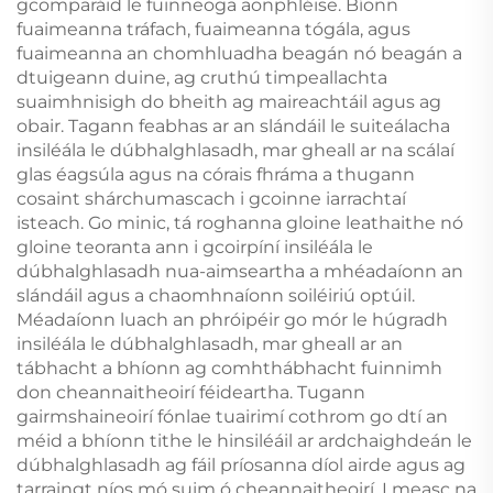
gcomparáid le fuinneoga aonphléise. Bíonn
fuaimeanna tráfach, fuaimeanna tógála, agus
fuaimeanna an chomhluadha beagán nó beagán a
dtuigeann duine, ag cruthú timpeallachta
suaimhnisigh do bheith ag maireachtáil agus ag
obair. Tagann feabhas ar an slándáil le suiteálacha
insiléála le dúbhalghlasadh, mar gheall ar na scálaí
glas éagsúla agus na córais fhráma a thugann
cosaint shárchumascach i gcoinne iarrachtaí
isteach. Go minic, tá roghanna gloine leathaithe nó
gloine teoranta ann i gcoirpíní insiléála le
dúbhalghlasadh nua-aimseartha a mhéadaíonn an
slándáil agus a chaomhnaíonn soiléiriú optúil.
Méadaíonn luach an phróipéir go mór le húgradh
insiléála le dúbhalghlasadh, mar gheall ar an
tábhacht a bhíonn ag comhthábhacht fuinnimh
don cheannaitheoirí féideartha. Tugann
gairmshaineoirí fónlae tuairimí cothrom go dtí an
méid a bhíonn tithe le hinsiléáil ar ardchaighdeán le
dúbhalghlasadh ag fáil príosanna díol airde agus ag
tarraingt níos mó suim ó cheannaitheoirí. I measc na