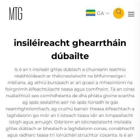
GA
insiléireacht ghearrtháin
dúbailte
Is é an t-insileáil ghlas dúblach a chuireann leathnú
réabhlóideach ar théicneolaíocht na bhfuinneoige i
mbliana, ag athrú bunúsach ar an gcaoi a mhaoiníonn na
foirgnimh éifeachtúlacht teasa agus comfhoirt. Tá an córas
nuálaithiúil seo comhdhéanta de dhá phláta gloine scartha
ag spás sealaithe aeir nó spás líonadh le gás
neamhghníomhach, ag cruthú barrair theasa éifeachtach a
laghdaíonn go mór an t-isteach teasa idir an timpeallacht
istigh agus amuigh. Oibríonn an téicneolaíocht insileála
ghlas dúblach ar bhealach a laghdaíonn conas, conabhacht
agus radharc teasa trí iolrúchán struchtúr cosanta. Is é an