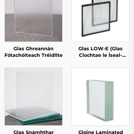
Glas LOW-E (Glas
Glas Ghreannán
Clochtae le Íseal-
Fótachóiteach Tréidlite
Askartúlacht)
Glas Snámhthar
Gloine Laminated