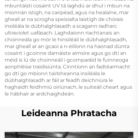
mbuntáistí cosaint UV tá laghdú ar dhul i mbun na
mionnán istigh, na cairpéad, agus na healaíne, mar
gheall ar na scrogha speisialta laistigh de chórais
insiléála le dúbhalghlasadh a scagann radharc
ultraviolet uafásach. Laghdaíonn riachtanais an
choinneála go mór le hinsiléáil le dúbhalghlasadh,
mar gheall ar an gcaoi a n-éilíonn na haonad dúnta
cosaint i gcoinne damáiste aimsire agus go dtí an
méid is lú de choinneáil i gcomparáid le fuinneoga
aonphléise traidisiúnta. Cinntíonn an fadtéarmacht
go dtí go mbíonn tairbheanna insiléála le
dúbhalghlasadh ar fáil ar feadh deichniúra le
haghaidh feidhmiú oiriúnach, le suiteáil cheart agus
le hábhair ar ardchaighdeán.
Leideanna Phratacha