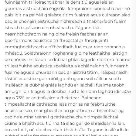
fuinneamh trí iolracht ábhar le densitiú agus leis an
gcumas aistriúcháin éagsúla. Iompraíonn cinníocha aeir nó
gáis idir na painéil ghlaiste titim fuaime agus cuireann siad
bac ar chonairí aistriúcháin dhíreach a thabharfadh fuaim
isteach i spásanna inmheánacha. Fágann tiús
neamhchothrom na ngloine freisin feabhas ar an
bperformans acuistice trí fhreastal ar fhrequeintí
comhghnéitheach a d’fhéadfadh fuaim ar raon sonrach a
mhéadú. Soláthraíonn roghanna gloine leathaithe laistigh
de chórais insiléadh le dúbhal ghlás laghdú níos mó fuaime
trí leathuithe acuistice speisialta a abhlánaíonn fuinneamh
fuaime agus a chuireann bac ar aistriú titim. Taispeanaidh
tástáil acuistice gairmiúil go dtugann suiteáilí ar scoth
insiléadh le dúbhal ghlás laghdú ar leibhéil fuaime taobh
amuigh idir 6 agus 15 decibel, rud a léiríonn laghdú idir 50%
agus 75% ar an bhfuaim a fheictear. Baineann
timpeallachtaí cathracha leas mór as na feabhsuithe
acuistice seo, mar gheall ar an gcothrom a bhaintear ag
daoine a mhaireann i gcathracha chun timpeallachtaí
ciúine a bheith acu fiú má tá siad gar do shráideanna lán,
do aerfoirt, nó do cheantair thráchtála. Tugann insiléadh le
dúbhal ghlás feabhas suntasach ar oifigí baile agus ar