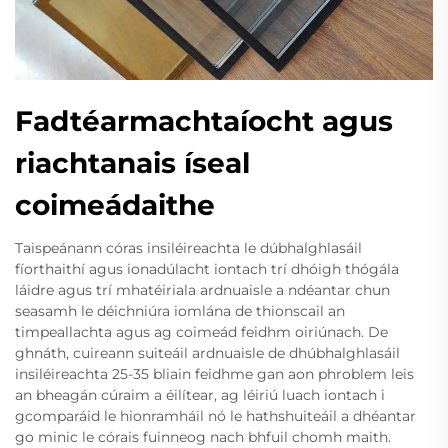
Fadtéarmachtaíocht agus
riachtanais íseal
coimeádaithe
Taispeánann córas insiléireachta le dúbhalghlasáil
fíorthaithí agus ionadúlacht iontach trí dhóigh thógála
láidre agus trí mhatéiriala ardnuaisle a ndéantar chun
seasamh le déichniúra iomlána de thionscail an
timpeallachta agus ag coimeád feidhm oiriúnach. De
ghnáth, cuireann suiteáil ardnuaisle de dhúbhalghlasáil
insiléireachta 25-35 bliain feidhme gan aon phroblem leis
an bheagán cúraim a éilítear, ag léiriú luach iontach i
gcomparáid le hionramháil nó le hathshuiteáil a dhéantar
go minic le córais fuinneog nach bhfuil chomh maith.