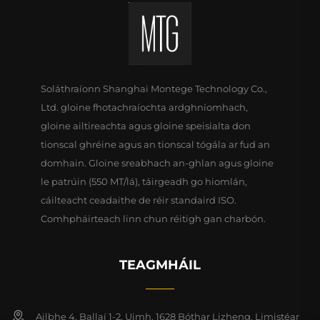
Soláthraíonn Shanghai Montege Technology Co.,
Ltd. gloine fhotachraíochta ardghníomhach,
gloine ailtireachta agus gloine speisialta don
tionscal ghréine agus an tionscal tógála ar fud an
domhain. Gloine sreabhach an-ghlan agus gloine
le patrúin (550 MT/lá), táirgeadh go hiomlán,
cáilteacht ceadaithe de réir standaird ISO.
Comhpháirteach linn chun réitigh gan charbón.
TEAGMHÁIL
Ailbhe 4, Ballaí 1-2, Uimh. 1628 Bóthar Lizheng, Limistéar