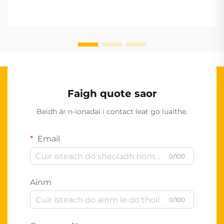
Faigh quote saor
Beidh ár n-ionadaí i contact leat go luaithe.
Email
0/100
Ainm
0/100