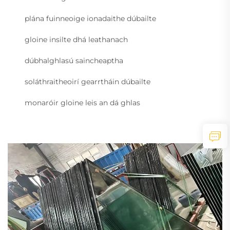
plána fuinneoige ionadaithe dúbailte
gloine insilte dhá leathanach
dúbhalghlasú saincheaptha
soláthraitheoirí gearrtháin dúbailte
monaróir gloine leis an dá ghlas