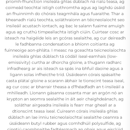
príomh-fhunction insileála ghlas dúblach ná rialú teasa, ag
coimeád teochtaí istigh cothromtha agus ag laghdú úsáid
an fhuinnimh do chórais teagmhála agus fuaraithe. Thar a
bheanadh rialú teochta, soláthraíonn an téicneolaíocht seo
insileáil acustach iontach, ag bac le salann fuaime amuigh
agus ag cruthú timpeallachta istigh ciúin. Cuirtear cosc ar
isteach na haigéide leis an gcóras sealaithe, ag cur deireadh
le fadhbanna condensation a bhíonn coitianta ag
fuinneoige aon-phláta. I measc na gceachta teicneolaíochta
insileála ghlas dúblach tá códáil íseal-eamhais (low-
emissivity) curtha ar dhorcha gloine, a thugann radharc
infradhearg ar ais isteach sa spás ina bhfuil daoine agus a
ligann solas infheicthe tríd. Úsáideann córais spásaithe
casta plátaí gloine a scarann ábhair le tionscint teasa íseal,
ag cur cosc ar bharrair theasa a d’fhéadfadh an t-insileáil a
mhilleadh. Líonann gásanna cosanta mar an argón nó an
krypton an seomra sealaithe in áit aeir chaighdeánach, ag
soláthar airgeadra insileála is fearr mar gheall ar a
dtionscint teasa íseal. Cuireann córais insileála ghlas
dúblach an lae inniu teicneolaíochtaí sealaithe ceannra a
úsáideann butyl rubber agus comhdhúil polysulfide, ag
cinntiú caomhnaithe fadtéarmach an ghais agus eisclúid