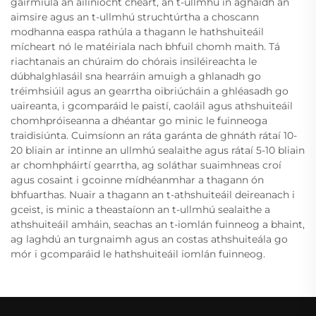
gairmiúla an ailíníocht cheart, an t-ullmhú in aghaidh an
aimsire agus an t-ullmhú struchtúrtha a choscann
modhanna easpa rathúla a thagann le hathshuiteáil
mícheart nó le matéiriala nach bhfuil chomh maith. Tá
riachtanais an chúraim do chórais insiléireachta le
dúbhalghlasáil sna hearráin amuigh a ghlanadh go
tréimhsiúil agus an gearrtha oibriúcháin a ghléasadh go
uaireanta, i gcomparáid le paistí, caoláil agus athshuiteáil
chomhpróiseanna a dhéantar go minic le fuinneoga
traidisiúnta. Cuimsíonn an ráta garánta de ghnáth rátaí 10-
20 bliain ar intinne an ullmhú sealaithe agus rátaí 5-10 bliain
ar chomhpháirtí gearrtha, ag soláthar suaimhneas croí
agus cosaint i gcoinne mídhéanmhar a thagann ón
bhfuarthas. Nuair a thagann an t-athshuiteáil deireanach i
gceist, is minic a theastaíonn an t-ullmhú sealaithe a
athshuiteáil amháin, seachas an t-iomlán fuinneog a bhaint,
ag laghdú an turgnaimh agus an costas athshuiteála go
mór i gcomparáid le hathshuiteáil iomlán fuinneog.