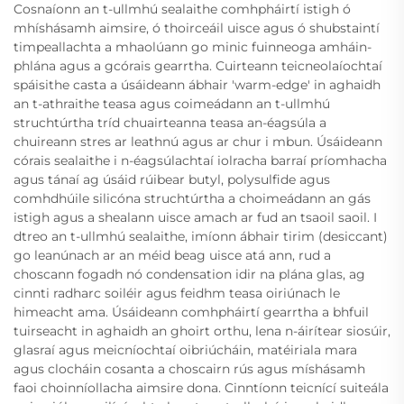
Cosnaíonn an t-ullmhú sealaithe comhpháirtí istigh ó
mhíshásamh aimsire, ó thoirceáil uisce agus ó shubstaintí
timpeallachta a mhaolúann go minic fuinneoga amháin-
phlána agus a gcórais gearrtha. Cuirteann teicneolaíochtaí
spáisithe casta a úsáideann ábhair 'warm-edge' in aghaidh
an t-athraithe teasa agus coimeádann an t-ullmhú
struchtúrtha tríd chuairteanna teasa an-éagsúla a
chuireann stres ar leathnú agus ar chur i mbun. Úsáideann
córais sealaithe i n-éagsúlachtaí iolracha barraí príomhacha
agus tánaí ag úsáid rúibear butyl, polysulfide agus
comhdhúile silicóna struchtúrtha a choimeádann an gás
istigh agus a shealann uisce amach ar fud an tsaoil saoil. I
dtreo an t-ullmhú sealaithe, imíonn ábhair tirim (desiccant)
go leanúnach ar an méid beag uisce atá ann, rud a
choscann fogadh nó condensation idir na plána glas, ag
cinnti radharc soiléir agus feidhm teasa oiriúnach le
himeacht ama. Úsáideann comhpháirtí gearrtha a bhfuil
tuirseacht in aghaidh an ghoirt orthu, lena n-áirítear siosúir,
glasraí agus meicníochtaí oibriúcháin, matéiriala mara
agus clocháin cosanta a choscairn rús agus míshásamh
faoi choinníollacha aimsire dona. Cinntíonn teicnící suiteála