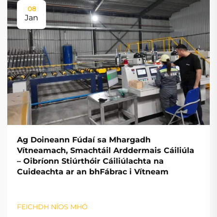
08
Jan
Ag Doineann Fúdaí sa Mhargadh
Vítneamach, Smachtáil Arddermais Cáiliúla
– Oibríonn Stiúrthóir Cáiliúlachta na
Cuideachta ar an bhFábrac i Vítneam
FEICHDH NÍOS MHÓ