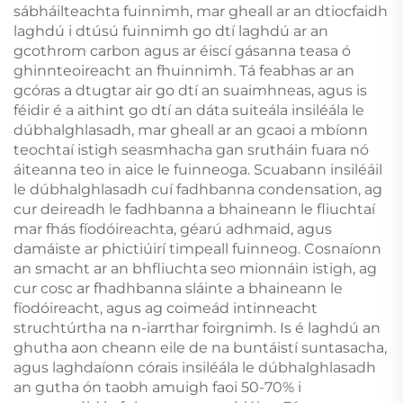
sábháilteachta fuinnimh, mar gheall ar an dtiocfaidh
laghdú i dtúsú fuinnimh go dtí laghdú ar an
gcothrom carbon agus ar éiscí gásanna teasa ó
ghinnteoireacht an fhuinnimh. Tá feabhas ar an
gcóras a dtugtar air go dtí an suaimhneas, agus is
féidir é a aithint go dtí an dáta suiteála insiléála le
dúbhalghlasadh, mar gheall ar an gcaoi a mbíonn
teochtaí istigh seasmhacha gan srutháin fuara nó
áiteanna teo in aice le fuinneoga. Scuabann insiléáil
le dúbhalghlasadh cuí fadhbanna condensation, ag
cur deireadh le fadhbanna a bhaineann le fliuchtaí
mar fhás fíodóireachta, géarú adhmaid, agus
damáiste ar phictiúirí timpeall fuinneog. Cosnaíonn
an smacht ar an bhfliuchta seo mionnáin istigh, ag
cur cosc ar fhadhbanna sláinte a bhaineann le
fíodóireacht, agus ag coimeád intinneacht
struchtúrtha na n-iarrthar foirgnimh. Is é laghdú an
ghutha aon cheann eile de na buntáistí suntasacha,
agus laghdaíonn córais insiléála le dúbhalghlasadh
an gutha ón taobh amuigh faoi 50-70% i