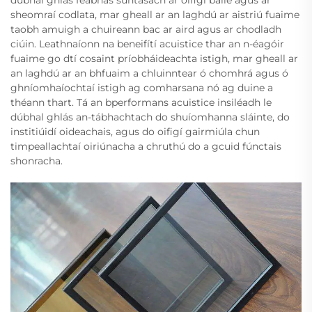
sheomraí codlata, mar gheall ar an laghdú ar aistriú fuaime
taobh amuigh a chuireann bac ar aird agus ar chodladh
ciúin. Leathnaíonn na beneifítí acuistice thar an n-éagóir
fuaime go dtí cosaint príobháideachta istigh, mar gheall ar
an laghdú ar an bhfuaim a chluinntear ó chomhrá agus ó
ghníomhaíochtaí istigh ag comharsana nó ag duine a
théann thart. Tá an bperformans acuistice insiléadh le
dúbhal ghlás an-tábhachtach do shuíomhanna sláinte, do
institiúidí oideachais, agus do oifigí gairmiúla chun
timpeallachtaí oiriúnacha a chruthú do a gcuid fúnctais
shonracha.