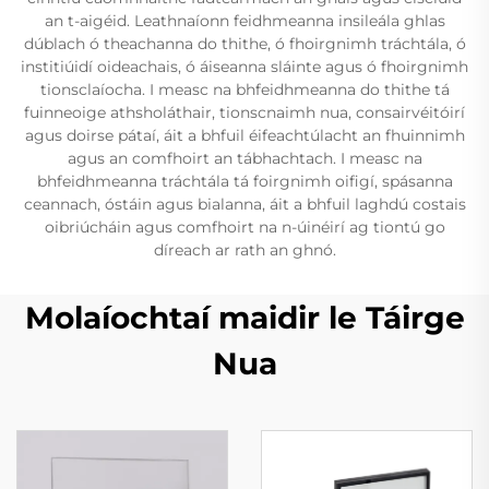
an t-aigéid. Leathnaíonn feidhmeanna insileála ghlas
dúblach ó theachanna do thithe, ó fhoirgnimh tráchtála, ó
institiúidí oideachais, ó áiseanna sláinte agus ó fhoirgnimh
tionsclaíocha. I measc na bhfeidhmeanna do thithe tá
fuinneoige athsholáthair, tionscnaimh nua, consairvéitóirí
agus doirse pátaí, áit a bhfuil éifeachtúlacht an fhuinnimh
agus an comfhoirt an tábhachtach. I measc na
bhfeidhmeanna tráchtála tá foirgnimh oifigí, spásanna
ceannach, óstáin agus bialanna, áit a bhfuil laghdú costais
oibriúcháin agus comfhoirt na n-úinéirí ag tiontú go
díreach ar rath an ghnó.
Molaíochtaí maidir le Táirge
Nua