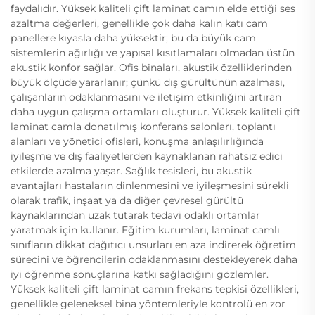
faydalıdır. Yüksek kaliteli çift laminat camın elde ettiği ses
azaltma değerleri, genellikle çok daha kalın katı cam
panellere kıyasla daha yüksektir; bu da büyük cam
sistemlerin ağırlığı ve yapısal kısıtlamaları olmadan üstün
akustik konfor sağlar. Ofis binaları, akustik özelliklerinden
büyük ölçüde yararlanır; çünkü dış gürültünün azalması,
çalışanların odaklanmasını ve iletişim etkinliğini artıran
daha uygun çalışma ortamları oluşturur. Yüksek kaliteli çift
laminat camla donatılmış konferans salonları, toplantı
alanları ve yönetici ofisleri, konuşma anlaşılırlığında
iyileşme ve dış faaliyetlerden kaynaklanan rahatsız edici
etkilerde azalma yaşar. Sağlık tesisleri, bu akustik
avantajları hastaların dinlenmesini ve iyileşmesini sürekli
olarak trafik, inşaat ya da diğer çevresel gürültü
kaynaklarından uzak tutarak tedavi odaklı ortamlar
yaratmak için kullanır. Eğitim kurumları, laminat camlı
sınıfların dikkat dağıtıcı unsurları en aza indirerek öğretim
sürecini ve öğrencilerin odaklanmasını destekleyerek daha
iyi öğrenme sonuçlarına katkı sağladığını gözlemler.
Yüksek kaliteli çift laminat camın frekans tepkisi özellikleri,
genellikle geleneksel bina yöntemleriyle kontrolü en zor