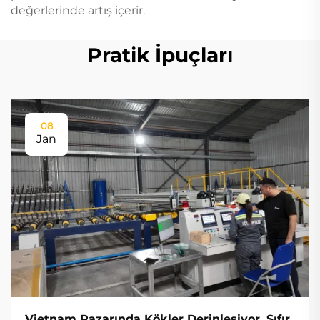
değerlerinde artış içerir.
Pratik İpuçları
08
Jan
Vietnam Pazarında Kökler Derinleşiyor, Sıfır