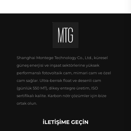
Shanghai Montege Technology Co., Ltd., küresel
güneş enerjisi ve inşaat sektörlerine yüksek
performanslı fotovoltaik cam, mimari cam ve özel
cam sağlar. Ultra-berrak float ve desenli cam
(günlük 550 MT), dikey entegre üretim, ISO
sertifikalı kalite. Karbon nötr çözümler için bize
ortak olun.
İLETIŞIME GEÇIN