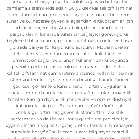
korurken artmış yapısal bütünlük sağlayan birleşik bir
camlama sistemi elde edilir. Bu yüksek kaliteli çift laminat
cam, standart cam ürünlerine kıyasla üstün darbe direnci
sunar ve bu nedenle güvenlik açısından kritik ortamlar için
ideal bir seçenektir. Ara tabaka, darbe anında cam
parçacıklarını bir arada tutan bir bağlayıcı görevi görür;
böylece tehlikeli cam çiplerinin dağılmasını önler ve hasar
görsede bariyer fonksiyonunu sürdürür. Modern üretim
teknikleri, yüzeyin tamamında tutarlı kalınlık ve eşit
laminasyon sağlar ve ürünün kullanım ömrü boyunca
güvenilir performans sunulmasını garanti eder. Yüksek
kaliteli çift laminat cam üretimi sırasında kullanılan termal
işlem yöntemleri aynı zamanda boyutsal kararlılığını ve
çevresel gerilimlere karşı direncini artırır. Uygulama
alanları, mimari camlama, otomotiv ön camları, güvenlik
tesisleri, kasırga dayanımlı pencereler ve özel endüstriyel
kullanımları kapsar. Bu camlama çözümünün çok
yönlülüğü, artırılmış güvenlik standartları, akustik
performans ya da UV koruması gerektiren projeler için
uygun olmasını sağlar. Çağdaş üretim tesisleri, laminasyon
sürecinin her yönünü izlemek üzere bilgisayar destekli
kalite kontrol sistemleri kullanır; böylece her panel, çeşitli