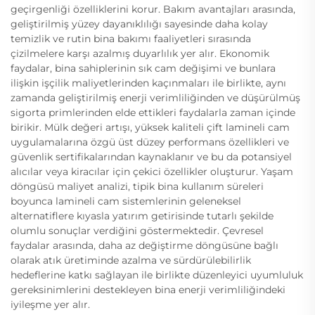
geçirgenliği özelliklerini korur. Bakım avantajları arasında,
geliştirilmiş yüzey dayanıklılığı sayesinde daha kolay
temizlik ve rutin bina bakımı faaliyetleri sırasında
çizilmelere karşı azalmış duyarlılık yer alır. Ekonomik
faydalar, bina sahiplerinin sık cam değişimi ve bunlara
ilişkin işçilik maliyetlerinden kaçınmaları ile birlikte, aynı
zamanda geliştirilmiş enerji verimliliğinden ve düşürülmüş
sigorta primlerinden elde ettikleri faydalarla zaman içinde
birikir. Mülk değeri artışı, yüksek kaliteli çift lamineli cam
uygulamalarına özgü üst düzey performans özellikleri ve
güvenlik sertifikalarından kaynaklanır ve bu da potansiyel
alıcılar veya kiracılar için çekici özellikler oluşturur. Yaşam
döngüsü maliyet analizi, tipik bina kullanım süreleri
boyunca lamineli cam sistemlerinin geleneksel
alternatiflere kıyasla yatırım getirisinde tutarlı şekilde
olumlu sonuçlar verdiğini göstermektedir. Çevresel
faydalar arasında, daha az değiştirme döngüsüne bağlı
olarak atık üretiminde azalma ve sürdürülebilirlik
hedeflerine katkı sağlayan ile birlikte düzenleyici uyumluluk
gereksinimlerini destekleyen bina enerji verimliliğindeki
iyileşme yer alır.