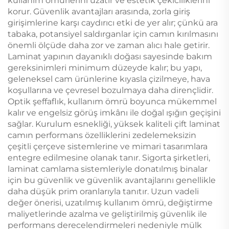
kullanım ömürlerini uzatır ve estetik çekiciliklerini
korur. Güvenlik avantajları arasında, zorla giriş
girişimlerine karşı caydırıcı etki de yer alır; çünkü ara
tabaka, potansiyel saldırganlar için camın kırılmasını
önemli ölçüde daha zor ve zaman alıcı hale getirir.
Laminat yapının dayanıklı doğası sayesinde bakım
gereksinimleri minimum düzeyde kalır; bu yapı,
geleneksel cam ürünlerine kıyasla çizilmeye, hava
koşullarına ve çevresel bozulmaya daha dirençlidir.
Optik şeffaflık, kullanım ömrü boyunca mükemmel
kalır ve engelsiz görüş imkânı ile doğal ışığın geçişini
sağlar. Kurulum esnekliği, yüksek kaliteli çift laminat
camın performans özelliklerini zedelemeksizin
çeşitli çerçeve sistemlerine ve mimari tasarımlara
entegre edilmesine olanak tanır. Sigorta şirketleri,
laminat camlama sistemleriyle donatılmış binalar
için bu güvenlik ve güvenlik avantajlarını genellikle
daha düşük prim oranlarıyla tanıtır. Uzun vadeli
değer önerisi, uzatılmış kullanım ömrü, değiştirme
maliyetlerinde azalma ve geliştirilmiş güvenlik ile
performans derecelendirmeleri nedeniyle mülk