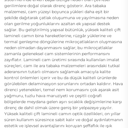
gerilimlere doğal olarak direnç gösterir. Ara tabaka
malzemesi, cam yüzeyi boyunca yükleri daha eşit bir
şekilde dağıtarak çatlak oluşumuna ve yayılmasına neden
olan gerilme yoğunluklarını azaltan ek yapısal destek
sağlar. Bu geliştirilmiş yapısal bütünlük, yüksek kaliteli çift
lamineli camın bina hareketlerine, rüzgâr yüklerine ve
termal genleşme döngülerine mikroçatlakların oluşmasına
neden olmadan dayanmasını sağlar; bu mikroçatlaklar
zamanla geleneksel cam sistemlerinin performansını
zayıflatır. Lamineli cam üretimi sırasında kullanılan imalat
süreçleri, cam ile ara tabaka malzemeleri arasındaki tutkal
aderansının tutarlı olmasını sağlamak amacıyla kalite
kontrol önlemleri içerir ve bu da düşük kaliteli ürünlerde
görülebilen delaminasyon sorunlarını ortadan kaldırır. Hava
direnci yetenekleri, temel nem korumasını çok aşarak asit
yağmuru, tuzlu hava maruziyeti ve çeşitli coğrafi
bölgelerde meydana gelen aşırı sıcaklık değişimlerine karşı
direnç de dahil olmak üzere geniş bir yelpazeye yayılır.
Yüksek kaliteli çift lamineli camın optik özellikleri, on yıllar
süren kullanım süresince sabit kalır ve doğal aydınlatmanın
estetik ve işlevsel avantajlarını koruyan şeffaflık ile ışık