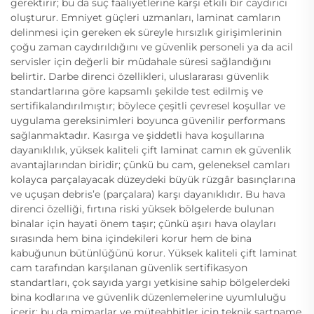
gerektirir; bu da suç faaliyetlerine karşı etkili bir caydırıcı
oluşturur. Emniyet güçleri uzmanları, laminat camların
delinmesi için gereken ek süreyle hırsızlık girişimlerinin
çoğu zaman caydırıldığını ve güvenlik personeli ya da acil
servisler için değerli bir müdahale süresi sağlandığını
belirtir. Darbe direnci özellikleri, uluslararası güvenlik
standartlarına göre kapsamlı şekilde test edilmiş ve
sertifikalandırılmıştır; böylece çeşitli çevresel koşullar ve
uygulama gereksinimleri boyunca güvenilir performans
sağlanmaktadır. Kasırga ve şiddetli hava koşullarına
dayanıklılık, yüksek kaliteli çift laminat camın ek güvenlik
avantajlarından biridir; çünkü bu cam, geleneksel camları
kolayca parçalayacak düzeydeki büyük rüzgâr basınçlarına
ve uçuşan debris’e (parçalara) karşı dayanıklıdır. Bu hava
direnci özelliği, fırtına riski yüksek bölgelerde bulunan
binalar için hayati önem taşır; çünkü aşırı hava olayları
sırasında hem bina içindekileri korur hem de bina
kabuğunun bütünlüğünü korur. Yüksek kaliteli çift laminat
cam tarafından karşılanan güvenlik sertifikasyon
standartları, çok sayıda yargı yetkisine sahip bölgelerdeki
bina kodlarına ve güvenlik düzenlemelerine uyumluluğu
içerir; bu da mimarlar ve müteahhitler için teknik şartname