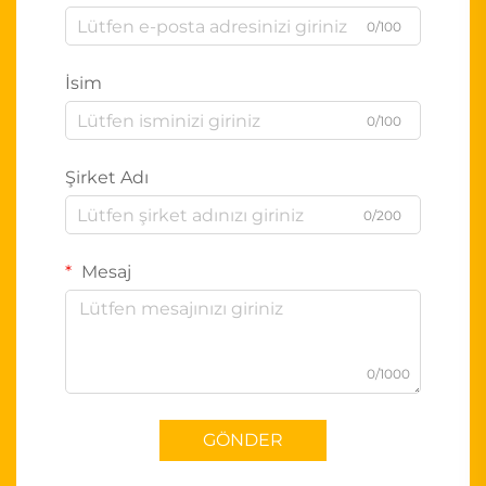
0/100
İsim
0/100
Şirket Adı
0/200
Mesaj
0/1000
GÖNDER