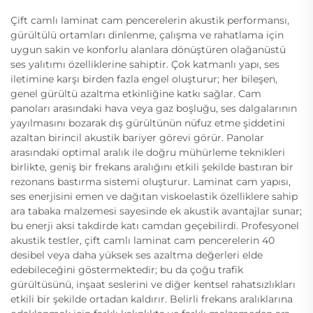
Çift camlı laminat cam pencerelerin akustik performansı,
gürültülü ortamları dinlenme, çalışma ve rahatlama için
uygun sakin ve konforlu alanlara dönüştüren olağanüstü
ses yalıtımı özelliklerine sahiptir. Çok katmanlı yapı, ses
iletimine karşı birden fazla engel oluşturur; her bileşen,
genel gürültü azaltma etkinliğine katkı sağlar. Cam
panoları arasındaki hava veya gaz boşluğu, ses dalgalarının
yayılmasını bozarak dış gürültünün nüfuz etme şiddetini
azaltan birincil akustik bariyer görevi görür. Panolar
arasındaki optimal aralık ile doğru mühürleme teknikleri
birlikte, geniş bir frekans aralığını etkili şekilde bastıran bir
rezonans bastırma sistemi oluşturur. Laminat cam yapısı,
ses enerjisini emen ve dağıtan viskoelastik özelliklere sahip
ara tabaka malzemesi sayesinde ek akustik avantajlar sunar;
bu enerji aksi takdirde katı camdan geçebilirdi. Profesyonel
akustik testler, çift camlı laminat cam pencerelerin 40
desibel veya daha yüksek ses azaltma değerleri elde
edebileceğini göstermektedir; bu da çoğu trafik
gürültüsünü, inşaat seslerini ve diğer kentsel rahatsızlıkları
etkili bir şekilde ortadan kaldırır. Belirli frekans aralıklarına