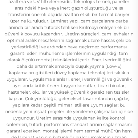
azaltma ve UV filtrelemesidir. Teknolojik temeli, paneller
arasındaki hava veya inert gazın oluşturduğu ve ısı
transferini önemli ölçüde azaltan etkili bir termal bariyer
üzerine kuruludur. Laminat yapı, cam parçalarını darbe
anında bir arada tutarak tehlikeli kırılmayı önleyen ek bir
güvenlik boyutu kazandırır. Üretim süreçleri, cam levhaların
optimal aralık mesafelerini sağlamak üzere hassas şekilde
yerleştirildiği ve ardından hava geçirmez performansı
garanti eden mühürleme işlemlerinin uygulandığı tam
olarak ölçülü montaj tekniklerini içerir. Enerji verimliliğini
daha da artırmak amacıyla düşük yayma (Low-E)
kaplamaları gibi ileri düzey kaplama teknolojileri sıklıkla
uygulanır. Uygulama alanları, enerji verimliliği ve güvenlik
aynı anda kritik önem taşıyan konutlar, ticari binalar,
hastaneler, okullar ve yüksek güvenlik gerektiren tesisleri
kapsar. Çok yönlülüğü, geleneksel tasarımlardan çağdaş
yapılara kadar çeşitli mimari stillere uyum sağlar; bu
nedenle yeni inşaat projeleri ile yenileme çalışmaları için de
uygundur. Üretim sırasında uygulanan kalite kontrol
önlemleri, tutarlı performans standartlarının sağlanmasını
garanti ederken, montaj işlemi hem termal mühürün hem
de laminat yapının bütünlüğünü korumak için uzman