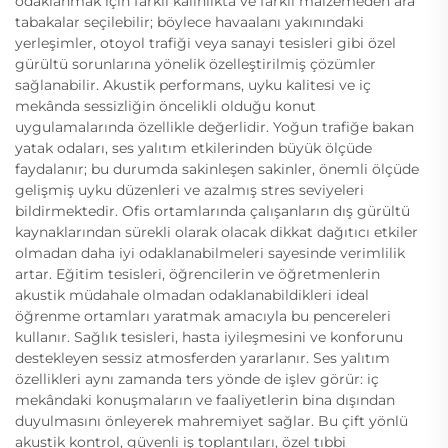
odaklanmak için farklı kalınlıkta ve farklı malzemeden ara
tabakalar seçilebilir; böylece havaalanı yakınındaki
yerleşimler, otoyol trafiği veya sanayi tesisleri gibi özel
gürültü sorunlarına yönelik özelleştirilmiş çözümler
sağlanabilir. Akustik performans, uyku kalitesi ve iç
mekânda sessizliğin öncelikli olduğu konut
uygulamalarında özellikle değerlidir. Yoğun trafiğe bakan
yatak odaları, ses yalıtım etkilerinden büyük ölçüde
faydalanır; bu durumda sakinleşen sakinler, önemli ölçüde
gelişmiş uyku düzenleri ve azalmış stres seviyeleri
bildirmektedir. Ofis ortamlarında çalışanların dış gürültü
kaynaklarından sürekli olarak olacak dikkat dağıtıcı etkiler
olmadan daha iyi odaklanabilmeleri sayesinde verimlilik
artar. Eğitim tesisleri, öğrencilerin ve öğretmenlerin
akustik müdahale olmadan odaklanabildikleri ideal
öğrenme ortamları yaratmak amacıyla bu pencereleri
kullanır. Sağlık tesisleri, hasta iyileşmesini ve konforunu
destekleyen sessiz atmosferden yararlanır. Ses yalıtım
özellikleri aynı zamanda ters yönde de işlev görür: iç
mekândaki konuşmaların ve faaliyetlerin bina dışından
duyulmasını önleyerek mahremiyet sağlar. Bu çift yönlü
akustik kontrol, güvenli iş toplantıları, özel tıbbi