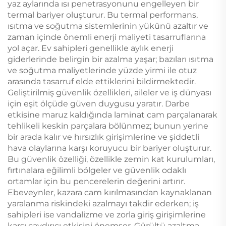
yaz aylarında ısı penetrasyonunu engelleyen bir
termal bariyer oluşturur. Bu termal performans,
ısıtma ve soğutma sistemlerinin yükünü azaltır ve
zaman içinde önemli enerji maliyeti tasarruflarına
yol açar. Ev sahipleri genellikle aylık enerji
giderlerinde belirgin bir azalma yaşar; bazıları ısıtma
ve soğutma maliyetlerinde yüzde yirmi ile otuz
arasında tasarruf elde ettiklerini bildirmektedir.
Geliştirilmiş güvenlik özellikleri, aileler ve iş dünyası
için eşit ölçüde güven duygusu yaratır. Darbe
etkisine maruz kaldığında laminat cam parçalanarak
tehlikeli keskin parçalara bölünmez; bunun yerine
bir arada kalır ve hırsızlık girişimlerine ve şiddetli
hava olaylarına karşı koruyucu bir bariyer oluşturur.
Bu güvenlik özelliği, özellikle zemin kat kurulumları,
fırtınalara eğilimli bölgeler ve güvenlik odaklı
ortamlar için bu pencerelerin değerini artırır.
Ebeveynler, kazara cam kırılmasından kaynaklanan
yaralanma riskindeki azalmayı takdir ederken; iş
sahipleri ise vandalizme ve zorla giriş girişimlerine
karşı caydırıcı etkisini önemser. Gürültü azaltma