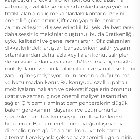
yeteneği, özellikle şehir içi ortamlarda veya yoğun
trafikli alanlarda iç mekânlardaki konfor düzeyini
önemli ölçüde artırır. Çift cam yapısı ile laminat
camın birleşimi, dış sesleri etkili bir şekilde bastırarak
daha sessiz iç mekânlar oluşturur; bu da üretkenliği,
uyku kalitesini ve genel refahı artırır. Ofis çalışanları
dikkatlerindeki artıştan bahsederken; sakin yaşam
ortamlarından daha fazla keyif alan konut sahipleri
de bu avantajdan yararlanır. UV koruması, iç mekân
mobilyalarını, zemin kaplamalarını ve sanat eserlerini
zararlı güneş radyasyonunun neden olduğu solma
ve bozulmadan korur. Bu koruyucu özellik, pahalı
mobilyaların, halıların ve dekoratif öğelerin ömrünü
uzatır ve zaman içinde önemli maliyet tasarrufları
sağlar. Çift camlı laminat cam pencerelerin düşük
bakım gereksinimi, dayanıklı ve uzun ömürlü
çözümler tercih eden meşgul mülk sahiplerine
hitap eder. Bu pencereler nem yoğunlaşmasına
dirençlidir, net görüş alanını korur ve tek camlı
alternatiflere kıyasla çok daha az temizlik gerektirir.