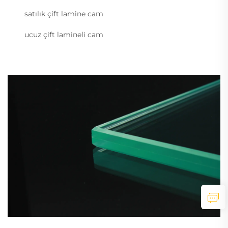
satılık çift lamine cam
ucuz çift lamineli cam