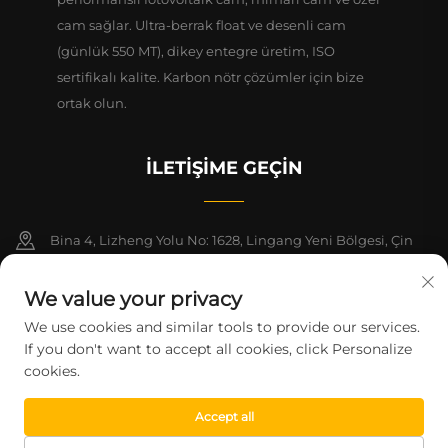
cam sağlar. Ultra-berrak float ve desenli cam
(günlük 550 MT), dikey entegre üretim, ISO
sertifikalı kalite. Karbon nötr çözümler için bize
ortak olun.
İLETIŞIME GEÇIN
Bina 4, Lizheng Yolu No: 1628, Lingang Yeni Bölgesi, Çin
(Şangay) Serbest Ticaret Bölgesi, 1-2. Katlar
We value your privacy
+86-15124919712
We use cookies and similar tools to provide our services.
If you don't want to accept all cookies, click Personalize
[email protected]
cookies.
Accept all
Telif Hakkı © 2026 Şangay Montege Teknoloji Şirketi Ltd. Tüm hakları
saklıdır.
Gizlilik Politikası