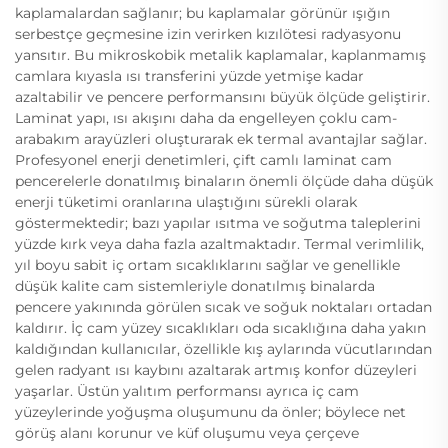
kaplamalardan sağlanır; bu kaplamalar görünür ışığın
serbestçe geçmesine izin verirken kızılötesi radyasyonu
yansıtır. Bu mikroskobik metalik kaplamalar, kaplanmamış
camlara kıyasla ısı transferini yüzde yetmişe kadar
azaltabilir ve pencere performansını büyük ölçüde geliştirir.
Laminat yapı, ısı akışını daha da engelleyen çoklu cam-
arabakım arayüzleri oluşturarak ek termal avantajlar sağlar.
Profesyonel enerji denetimleri, çift camlı laminat cam
pencerelerle donatılmış binaların önemli ölçüde daha düşük
enerji tüketimi oranlarına ulaştığını sürekli olarak
göstermektedir; bazı yapılar ısıtma ve soğutma taleplerini
yüzde kırk veya daha fazla azaltmaktadır. Termal verimlilik,
yıl boyu sabit iç ortam sıcaklıklarını sağlar ve genellikle
düşük kalite cam sistemleriyle donatılmış binalarda
pencere yakınında görülen sıcak ve soğuk noktaları ortadan
kaldırır. İç cam yüzey sıcaklıkları oda sıcaklığına daha yakın
kaldığından kullanıcılar, özellikle kış aylarında vücutlarından
gelen radyant ısı kaybını azaltarak artmış konfor düzeyleri
yaşarlar. Üstün yalıtım performansı ayrıca iç cam
yüzeylerinde yoğuşma oluşumunu da önler; böylece net
görüş alanı korunur ve küf oluşumu veya çerçeve