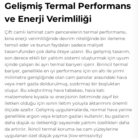
Gelişmiş Termal Performans
ve Enerji Verimliliği
Çift camlı laminat cam pencerelerin termal performansı,
bina enerji verimliliğinde devrim niteliğinde bir ilerleme
temsil eder ve bunun faydaları sadece maliyet
tasarrufundan çok daha öteye uzanır. Bu gelişmiş tasarım,
son derece etkili bir yalıtım sistemi oluşturmak için uyum
içinde çalışan iki ayrı termal bariyeri içerir. Birincil termal
bariyer, genellikle en iyi performans için on altı ile yirmi
milimetre genişliğinde olan cam panolar arasındaki hava
veya inert gazla doldurulmuş, sızdırmaz bir boşluktan
oluşur. Bu sıkıştırılmış hava tabakası, hava katı
malzemelere kıyasla ısı enerjisinin iletiminde zayıf bir
iletken olduğu için ısının iletim yoluyla aktarımını önemli
ölçüde azaltır. Gelişmiş uygulamalarda, normal hava yerine
genellikle argon veya kripton gazları kullanılır; bu gazların
daha düşük ısı iletkenliği sayesinde yalıtım özellikleri daha
da artırılır. İkincil termal koruma ise cam yüzeylerine
uygulanan özel düşük yayma (low-emissivity)