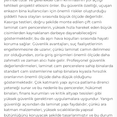
tehlikeli projektil etkisini önler. Bu güvenlik özelliği, uçuşan
enkazın bina kullanıcıları için önemli riskler oluşturduğu
şiddetli hava olayları sırasında büyük ölçüde değerlidir.
Kasırga testleri, doğru şekilde monte edilen çift camlı
laminat cam pencerelerin, yüksek hızla hareket eden büyük
cisimlerden kaynaklanan darbeye dayanabileceğini
göstermektedir; bu da aşırı hava koşulları sırasında hayati
koruma sağlar. Güvenlik avantajları, suç faaliyetlerinin
engellenmesine de uzanır; çünkü laminat camın delinmesi
zor olduğundan, zorla giriş girişimleri önemli ölçüde daha
zahmetli ve zaman alıcı hale gelir. Profesyonel güvenlik
değerlendirmeleri, laminat cam pencerelere sahip binalarda
standart cam sistemlerine sahip binalara kıyasla hırsızlık
oranlarının önemli ölçüde daha düşük olduğunu
göstermektedir. Çok katmanlı yapı ayrıca patlama direnci
yeteneği sunar ve bu nedenle bu pencereler, hükümet
binaları, finans kurumları ve kritik altyapı tesisleri gibi
yüksek güvenlik gerektiren uygulamalara uygundur. Yangın
güvenliği açısından da laminat yapı faydalıdır; çünkü ara
katman malzemeleri, yüksek sıcaklıklarda yapısal
bütünlüğünü koruyacak şekilde tasarlanmıştır ve bu durum