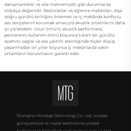
danışmanlıklar ve aile mahremiyeti gibi durumlarda
oldukça değerlidir. Restoranlar ve eğlence mekânları, dışa
doğru gürültü kirliliğini önlemek ve iç mekânda konforlu
ses seviyelerini korumak amacıyla akustik ortamlarını daha
iyi yönetebilir. Uzun ömürlü akustik performans,
pencerenin kullanım ömrü boyunca tutarlı bir gürültü
azaltımı sağlar ve ses yalıtım etkinliğinde hiçbir düşüş
yaşanmadan on yıllar boyunca iç mekânlarda sakin
ortamların korunmasını garanti eder.
Shanghai Montege Technology Co., Ltd., küresel
güneş enerjisi ve inşaat sektörlerine yüksek
performanslı fotovoltaik cam, mimari cam ve özel