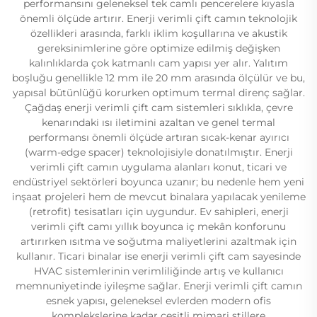
performansını geleneksel tek camlı pencerelere kıyasla
önemli ölçüde artırır. Enerji verimli çift camın teknolojik
özellikleri arasında, farklı iklim koşullarına ve akustik
gereksinimlerine göre optimize edilmiş değişken
kalınlıklarda çok katmanlı cam yapısı yer alır. Yalıtım
boşluğu genellikle 12 mm ile 20 mm arasında ölçülür ve bu,
yapısal bütünlüğü korurken optimum termal direnç sağlar.
Çağdaş enerji verimli çift cam sistemleri sıklıkla, çevre
kenarındaki ısı iletimini azaltan ve genel termal
performansı önemli ölçüde artıran sıcak-kenar ayırıcı
(warm-edge spacer) teknolojisiyle donatılmıştır. Enerji
verimli çift camın uygulama alanları konut, ticari ve
endüstriyel sektörleri boyunca uzanır; bu nedenle hem yeni
inşaat projeleri hem de mevcut binalara yapılacak yenileme
(retrofit) tesisatları için uygundur. Ev sahipleri, enerji
verimli çift camı yıllık boyunca iç mekân konforunu
artırırken ısıtma ve soğutma maliyetlerini azaltmak için
kullanır. Ticari binalar ise enerji verimli çift cam sayesinde
HVAC sistemlerinin verimliliğinde artış ve kullanıcı
memnuniyetinde iyileşme sağlar. Enerji verimli çift camın
esnek yapısı, geleneksel evlerden modern ofis
komplekslerine kadar çeşitli mimari stillere