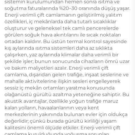
sistemin kurulumundan hemen sonra ısıtma ve
soğutma faturalarında %20–30 oranında düşüş yaşar.
Enerji verimli çift camlamanın geliştirilmiş yalıtım
özellikleri, iç mekânlarda daha tutarlı sıcaklıklar
oluşturur ve geleneksel tek camlı pencerelerde
görülen soğuk hava akıntılarını ile sıcak noktaları
ortadan kaldırır. Bu üstün termal kontrol sayesinde
kış aylarında ısıtma sistemleri daha az sıklıkta
çalışırken, yaz aylarında klimalar daha verimli bir
şekilde işler; bunun sonucunda cihazların ömrü uzar
ve bakım maliyetleri azalır. Enerji verimli çift
camlama, dışarıdan gelen trafiğe, inşaat seslerine ve
mahalle aktivitelerine ilişkin sesleri engelleyerek
sessiz iç mekân ortamları yaratma konusunda
olağanüstü gürültü azaltma yeteneğine sahiptir. Bu
akustik avantajlar, özellikle yoğun trafiğe maruz
kalan yolların, havaalanlarının veya kent
merkezlerinin yakınında bulunan evler için oldukça
değerlidir; çünkü burada gürültü kirliliği yaşam
kalitesini önemli ölçüde etkiler. Enerji verimli çift
camlama kurulduğunda yoğuşma sorunları