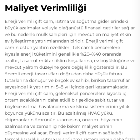
Maliyet Verimliliği
Enerji verimli çift cam, ısıtma ve soğutma giderlerindeki
büyük azalmalar yoluyla olağanüstü finansal getiriler sağlar
ve bu nedenle mülk sahipleri için mevcut en maliyet etkin
ev iyileştirme yatırımlarından biridir. Enerji verimli çift
camın üstün yalıtım özellikleri, tek camlı pencerelere
kıyasla enerji tüketimini genellikle %20–%40 oranında
azaltır; tasarruf miktarı iklim koşullarına, ev büyüklüğüne ve
mevcut yalıtım düzeyine göre değişiklik gösterebilir. Bu
önemli enerji tasarrufları doğrudan daha düşük fatura
tutarlarına dönüşür ve birçok ev sahibi, biriken tasarruflar
sayesinde ilk yatırımını 5–8 yıl içinde geri kazanmaktadır.
Enerji verimli çift cam, geleneksel pencerelere kıyasla iç
ortam sıcaklıklarını daha etkili bir şekilde sabit tutar ve
böylece ısıtma, havalandırma ve klima sistemlerinin yıllık
boyunca yükünü azaltır. Bu azaltılmış HVAC yükü,
ekipmanların ömrünün uzamasına, onarım ihtiyacının
azalmasına ve zaman içinde bakım maliyetlerinin
düşmesine yol açar. Enerji verimli çift camın sağladığı
termal kararlılık, ısıtma ve soğutma sistemlerinin daha fazla