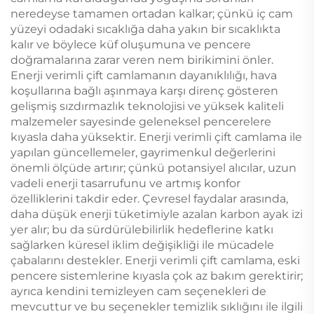
neredeyse tamamen ortadan kalkar; çünkü iç cam
yüzeyi odadaki sıcaklığa daha yakın bir sıcaklıkta
kalır ve böylece küf oluşumuna ve pencere
doğramalarına zarar veren nem birikimini önler.
Enerji verimli çift camlamanın dayanıklılığı, hava
koşullarına bağlı aşınmaya karşı direnç gösteren
gelişmiş sızdırmazlık teknolojisi ve yüksek kaliteli
malzemeler sayesinde geleneksel pencerelere
kıyasla daha yüksektir. Enerji verimli çift camlama ile
yapılan güncellemeler, gayrimenkul değerlerini
önemli ölçüde artırır; çünkü potansiyel alıcılar, uzun
vadeli enerji tasarrufunu ve artmış konfor
özelliklerini takdir eder. Çevresel faydalar arasında,
daha düşük enerji tüketimiyle azalan karbon ayak izi
yer alır; bu da sürdürülebilirlik hedeflerine katkı
sağlarken küresel iklim değişikliği ile mücadele
çabalarını destekler. Enerji verimli çift camlama, eski
pencere sistemlerine kıyasla çok az bakım gerektirir;
ayrıca kendini temizleyen cam seçenekleri de
mevcuttur ve bu seçenekler temizlik sıklığını ile ilgili