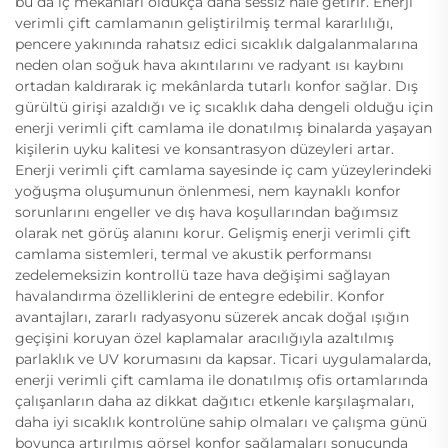
bu da iç mekânları oldukça daha sessiz hale getirir. Enerji
verimli çift camlamanın geliştirilmiş termal kararlılığı,
pencere yakınında rahatsız edici sıcaklık dalgalanmalarına
neden olan soğuk hava akıntılarını ve radyant ısı kaybını
ortadan kaldırarak iç mekânlarda tutarlı konfor sağlar. Dış
gürültü girişi azaldığı ve iç sıcaklık daha dengeli olduğu için
enerji verimli çift camlama ile donatılmış binalarda yaşayan
kişilerin uyku kalitesi ve konsantrasyon düzeyleri artar.
Enerji verimli çift camlama sayesinde iç cam yüzeylerindeki
yoğuşma oluşumunun önlenmesi, nem kaynaklı konfor
sorunlarını engeller ve dış hava koşullarından bağımsız
olarak net görüş alanını korur. Gelişmiş enerji verimli çift
camlama sistemleri, termal ve akustik performansı
zedelemeksizin kontrollü taze hava değişimi sağlayan
havalandırma özelliklerini de entegre edebilir. Konfor
avantajları, zararlı radyasyonu süzerek ancak doğal ışığın
geçişini koruyan özel kaplamalar aracılığıyla azaltılmış
parlaklık ve UV korumasını da kapsar. Ticari uygulamalarda,
enerji verimli çift camlama ile donatılmış ofis ortamlarında
çalışanların daha az dikkat dağıtıcı etkenle karşılaşmaları,
daha iyi sıcaklık kontrolüne sahip olmaları ve çalışma günü
boyunca artırılmış görsel konfor sağlamaları sonucunda