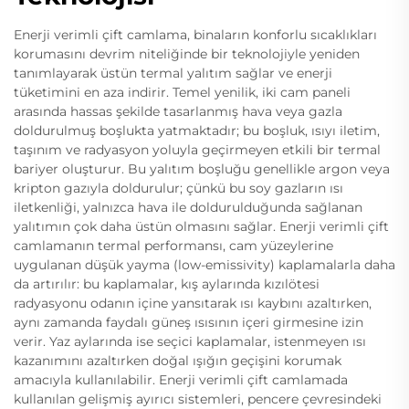
Enerji verimli çift camlama, binaların konforlu sıcaklıkları
korumasını devrim niteliğinde bir teknolojiyle yeniden
tanımlayarak üstün termal yalıtım sağlar ve enerji
tüketimini en aza indirir. Temel yenilik, iki cam paneli
arasında hassas şekilde tasarlanmış hava veya gazla
doldurulmuş boşlukta yatmaktadır; bu boşluk, ısıyı iletim,
taşınım ve radyasyon yoluyla geçirmeyen etkili bir termal
bariyer oluşturur. Bu yalıtım boşluğu genellikle argon veya
kripton gazıyla doldurulur; çünkü bu soy gazların ısı
iletkenliği, yalnızca hava ile doldurulduğunda sağlanan
yalıtımın çok daha üstün olmasını sağlar. Enerji verimli çift
camlamanın termal performansı, cam yüzeylerine
uygulanan düşük yayma (low-emissivity) kaplamalarla daha
da artırılır: bu kaplamalar, kış aylarında kızılötesi
radyasyonu odanın içine yansıtarak ısı kaybını azaltırken,
aynı zamanda faydalı güneş ısısının içeri girmesine izin
verir. Yaz aylarında ise seçici kaplamalar, istenmeyen ısı
kazanımını azaltırken doğal ışığın geçişini korumak
amacıyla kullanılabilir. Enerji verimli çift camlamada
kullanılan gelişmiş ayırıcı sistemleri, pencere çevresindeki