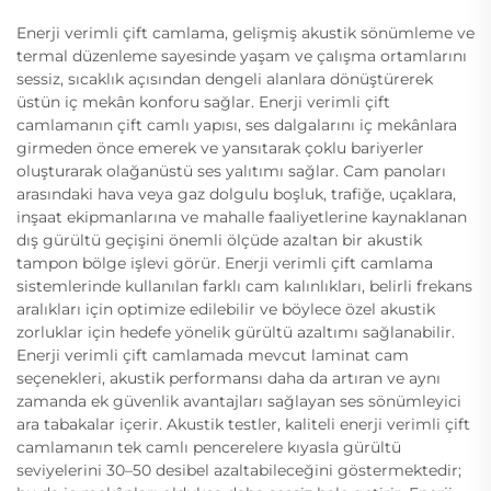
Enerji verimli çift camlama, gelişmiş akustik sönümleme ve
termal düzenleme sayesinde yaşam ve çalışma ortamlarını
sessiz, sıcaklık açısından dengeli alanlara dönüştürerek
üstün iç mekân konforu sağlar. Enerji verimli çift
camlamanın çift camlı yapısı, ses dalgalarını iç mekânlara
girmeden önce emerek ve yansıtarak çoklu bariyerler
oluşturarak olağanüstü ses yalıtımı sağlar. Cam panoları
arasındaki hava veya gaz dolgulu boşluk, trafiğe, uçaklara,
inşaat ekipmanlarına ve mahalle faaliyetlerine kaynaklanan
dış gürültü geçişini önemli ölçüde azaltan bir akustik
tampon bölge işlevi görür. Enerji verimli çift camlama
sistemlerinde kullanılan farklı cam kalınlıkları, belirli frekans
aralıkları için optimize edilebilir ve böylece özel akustik
zorluklar için hedefe yönelik gürültü azaltımı sağlanabilir.
Enerji verimli çift camlamada mevcut laminat cam
seçenekleri, akustik performansı daha da artıran ve aynı
zamanda ek güvenlik avantajları sağlayan ses sönümleyici
ara tabakalar içerir. Akustik testler, kaliteli enerji verimli çift
camlamanın tek camlı pencerelere kıyasla gürültü
seviyelerini 30–50 desibel azaltabileceğini göstermektedir;