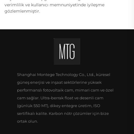
verimlilik ve kullanıcı memnuniyetinde iyileşme
gözlemlenmiştir.
Shanghai Montege Technology Co., Ltd., küresel
güneş enerjisi ve inşaat sektörlerine yüksek
performanslı fotovoltaik cam, mimari cam ve özel
cam sağlar. Ultra-berrak float ve desenli cam
(günlük 550 MT), dikey entegre üretim, ISO
sertifikalı kalite. Karbon nötr çözümler için bize
ortak olun.