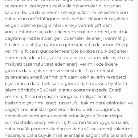
çalışmasını zorlayan sıcaklık dalgalanmalarını ortadan
kaldırır; bu da daha verimli enerji kullanımı ve sistemlerin
daha uzun ömürlülüğüne katkı sağlar. Hükümet teşvikleri
ve geri ödeme programları, enerji verimli çift cam
kurulumlarını sıkça destekler ve vergi indirimleri, elektrik
dağıtım şirketlerinden geri ödemeler ile enerji verimliliği
hibeleri aracılığıyla yatırım getirisini daha da artırır. Enerji
verimli çift cam güncellemeleriyle birlikte mülk değerleri
önemli ölçüde artar; çünkü ev alıcıları, uzun vadeli işletme
maliyeti tasarrufu vaat eden enerji verimli özelliklere
giderek daha çok önem vermektedir. Gayrimenkul
çalışmaları, enerji verimli çift camı olan evlerin rekabetçi
piyasalarda daha hızlı satıldığını ve daha yüksek fiyatlarla
işlem gördüğünü sürekli olarak göstermektedir. Enerji
verimli çift camın yaşam döngüsü maliyet analizi,
başlangıç yatırımı, enerji tasarrufu, bakım gereksinimleri ve
değiştirme aralıkları göz önünde bulundurulduğunda,
geleneksel camlama seçeneklerine kıyasla üstün değer
sunmaktadır. Enerji verimli çift camın ticari uygulamaları,
daha büyük pencere alanları ve daha yüksek enerji tüketimi
nedeniyle daha büyük mali avantajlar sağlar; ofis binaları ve