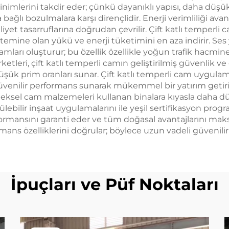
imlerini takdir eder; çünkü dayanıklı yapısı, daha düşük
 bağlı bozulmalara karşı dirençlidir. Enerji verimliliği a
yet tasarruflarına doğrudan çevrilir. Çift katlı temperli c
istemine olan yükü ve enerji tüketimini en aza indirir. Ses
mları oluşturur; bu özellik özellikle yoğun trafik hacmine
etleri, çift katlı temperli camın geliştirilmiş güvenlik ve
düşük prim oranları sunar. Çift katlı temperli cam uygula
enilir performans sunarak mükemmel bir yatırım getirisi 
neksel cam malzemeleri kullanan binalara kıyasla daha düşü
ebilir inşaat uygulamalarını ile yeşil sertifikasyon progr
ormansını garanti eder ve tüm doğasal avantajlarını maksi
s özelliklerini doğrular; böylece uzun vadeli güvenilir
İpuçları ve Püf Noktaları