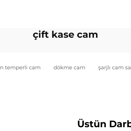
çift kase cam
ın temperli cam
dökme cam
şarjlı cam sa
Üstün Darb