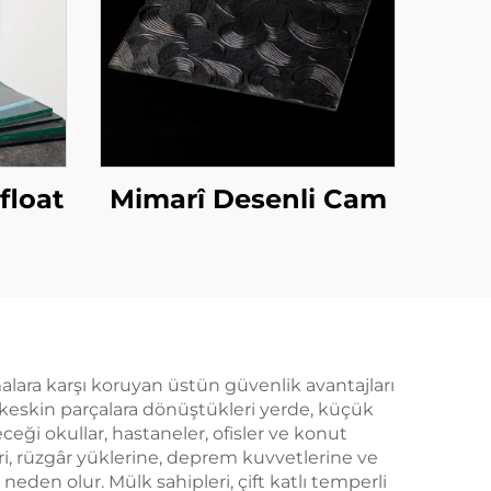
float
Mimarî Desenli Cam
malara karşı koruyan üstün güvenlik avantajları
keskin parçalara dönüştükleri yerde, küçük
eceği okullar, hastaneler, ofisler ve konut
kleri, rüzgâr yüklerine, deprem kuvvetlerine ve
eden olur. Mülk sahipleri, çift katlı temperli