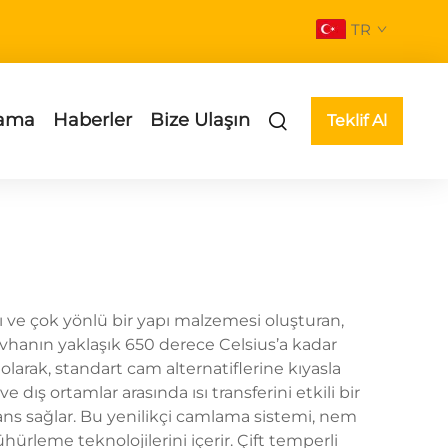
TR
ama
Haberler
Bize Ulaşın
Teklif Al
ı ve çok yönlü bir yapı malzemesi oluşturan,
vhanın yaklaşık 650 derece Celsius’a kadar
olarak, standart cam alternatiflerine kıyasla
 dış ortamlar arasında ısı transferini etkili bir
mans sağlar. Bu yenilikçi camlama sistemi, nem
rleme teknolojilerini içerir. Çift temperli