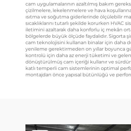
cam uygulamalarının azaltılmış bakım gereksin
çizilmelere, lekelenmelere ve hava koşullarına
ısıtma ve soğutma giderlerinde ölçülebilir mali
sıcaklıklarını tutarlı şekilde korurken HVAC s
iletimini azaltarak daha konforlu iç mekân orta
bölgelerde büyük ölçüde faydalıdır. Sigorta şirk
cam teknolojisini kullanan binalar için daha 
yenileme gerektirmeden on yıllar boyunca güv
kontrolü için daha az enerji tüketimi ve gele
dönüştürülmüş cam içeriği kullanır ve sürdürül
katlı temperli cam sistemlerinin optimal perf
montajdan önce yapısal bütünlüğü ve performan