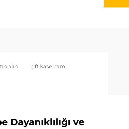
tın alın
çift kase cam
e Dayanıklılığı ve