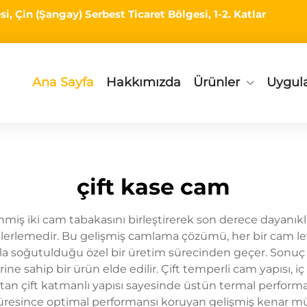
i, Çin (Şangay) Serbest Ticaret Bölgesi, 1-2. Katlar
Ana Sayfa
Hakkımızda
Ürünler
Uygul
çift kase cam
nmiş iki cam tabakasını birleştirerek son derece dayanıkl
 ilerlemedir. Bu gelişmiş camlama çözümü, her bir cam le
hızla soğutulduğu özel bir üretim sürecinden geçer. Sonuç 
 sahip bir ürün elde edilir. Çift temperli cam yapısı, iç ve
ratan çift katmanlı yapısı sayesinde üstün termal perfor
süresince optimal performansı koruyan gelişmiş kenar mühü