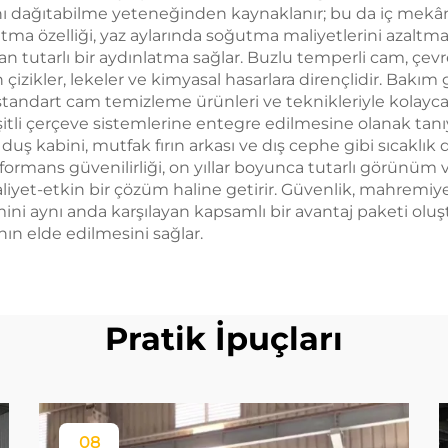
ğını dağıtabilme yeteneğinden kaynaklanır; bu da iç mekânl
ğıtma özelliği, yaz aylarında soğutma maliyetlerini azal
an tutarlı bir aydınlatma sağlar. Buzlu temperli cam, çevr
n çizikler, lekeler ve kimyasal hasarlara dirençlidir. Ba
andart cam temizleme ürünleri ve teknikleriyle kolayca 
itli çerçeve sistemlerine entegre edilmesine olanak tanıy
duş kabini, mutfak fırın arkası ve dış cephe gibi sıcakl
ormans güvenilirliği, on yıllar boyunca tutarlı görünüm ve
yet-etkin bir çözüm haline getirir. Güvenlik, mahremiyet, e
mini aynı anda karşılayan kapsamlı bir avantaj paketi olu
ın elde edilmesini sağlar.
Pratik İpuçları
08