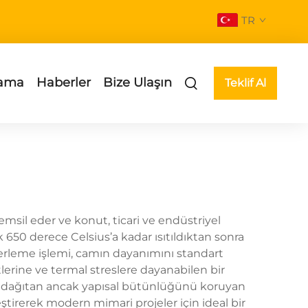
TR
ama
Haberler
Bize Ulaşın
Teklif Al
emsil eder ve konut, ticari ve endüstriyel
650 derece Celsius’a kadar ısıtıldıktan sonra
perleme işlemi, camın dayanımını standart
tlerine ve termal streslere dayanabilen bir
ığı dağıtan ancak yapısal bütünlüğünü koruyan
leştirerek modern mimari projeler için ideal bir