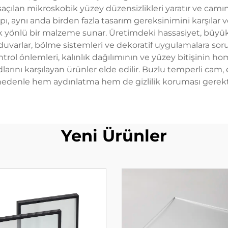
 saçılan mikroskobik yüzey düzensizlikleri yaratır ve camın
pı, aynı anda birden fazla tasarım gereksinimini karşılar 
k yönlü bir malzeme sunar. Üretimdeki hassasiyet, büyük 
duvarlar, bölme sistemleri ve dekoratif uygulamalara 
ntrol önlemleri, kalınlık dağılımının ve yüzey bitişinin h
kodlarını karşılayan ürünler elde edilir. Buzlu temperli 
bu nedenle hem aydınlatma hem de gizlilik koruması gere
Yeni Ürünler