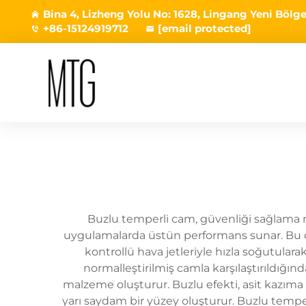
Bina 4, Lizheng Yolu No: 1628, Lingang Yeni Bölges
+86-15124919712
[email protected]
Buzlu temperli cam, güvenliği sağlama müh
uygulamalarda üstün performans sunar. Bu öze
kontrollü hava jetleriyle hızla soğutula
normalleştirilmiş camla karşılaştırıldığın
malzeme oluşturur. Buzlu efekti, asit kazıma
yarı saydam bir yüzey oluşturur. Buzlu temperli