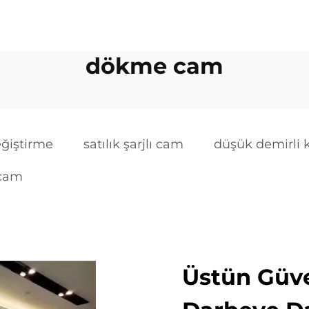
dökme cam
eğiştirme
satılık şarjlı cam
düşük demirli k
 cam
Üstün Güve