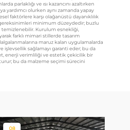
arda parlaklığı ve ısı kazancını azaltırken
tmaya yardımcı olurken aynı zamanda yapay
esel faktörlere karşı olağanüstü dayanıklılık
kım gereksinimleri minimum düzeydedir; buzlu
temizlenebilir. Kurulum esnekliği,
arak farklı mimari stillerde tasarım
ık dalgalanmalarına maruz kalan uygulamalarda
 işlevsellik sağlamayı garanti eder; bu da
nerji verimliliği ve estetik çekicilik bir
şturur; bu da malzeme seçimi sürecini
08