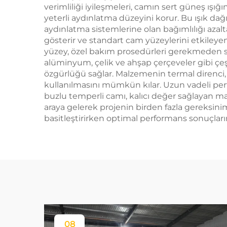
verimliliği iyileşmeleri, camın sert güneş ışı
yeterli aydınlatma düzeyini korur. Bu ışık da
aydınlatma sistemlerine olan bağımlılığı azalt
gösterir ve standart cam yüzeylerini etkileye
yüzey, özel bakım prosedürleri gerekmeden st
alüminyum, çelik ve ahşap çerçeveler gibi çeş
özgürlüğü sağlar. Malzemenin termal direnci, 
kullanılmasını mümkün kılar. Uzun vadeli perf
buzlu temperli camı, kalıcı değer sağlayan mali
araya gelerek projenin birden fazla gereksini
basitleştirirken optimal performans sonuçların
08