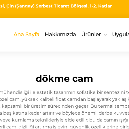
i, Çin (Şangay) Serbest Ticaret Bölgesi, 1-2. Katlar
Ana Sayfa
Hakkımızda
Ürünler
Uygul
dökme cam
endisliği ile estetik tasarımın sofistike bir sentezini t
l cam, yüksek kaliteli float camdan başlayarak yaklaşık 
rak kapsamlı bir üretim sürecinden geçer. Bu termal tem
da beş katına kadar artırır ve böylece önemli darbe kuvve
 veya kumlama teknikleriyle elde edilir; bu da camın ış
 cam, gizliliği artırma işlevini güvenlik özelliklerine bir