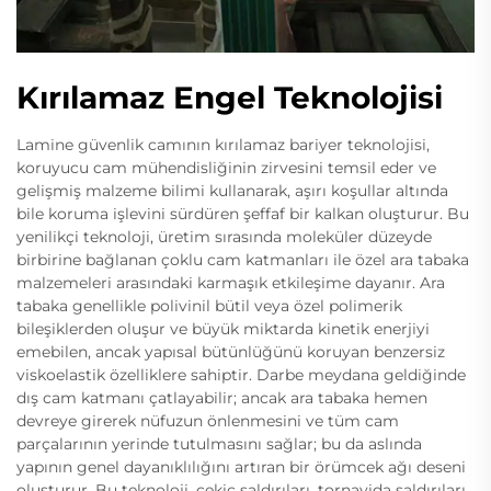
Kırılamaz Engel Teknolojisi
Lamine güvenlik camının kırılamaz bariyer teknolojisi,
koruyucu cam mühendisliğinin zirvesini temsil eder ve
gelişmiş malzeme bilimi kullanarak, aşırı koşullar altında
bile koruma işlevini sürdüren şeffaf bir kalkan oluşturur. Bu
yenilikçi teknoloji, üretim sırasında moleküler düzeyde
birbirine bağlanan çoklu cam katmanları ile özel ara tabaka
malzemeleri arasındaki karmaşık etkileşime dayanır. Ara
tabaka genellikle polivinil bütil veya özel polimerik
bileşiklerden oluşur ve büyük miktarda kinetik enerjiyi
emebilen, ancak yapısal bütünlüğünü koruyan benzersiz
viskoelastik özelliklere sahiptir. Darbe meydana geldiğinde
dış cam katmanı çatlayabilir; ancak ara tabaka hemen
devreye girerek nüfuzun önlenmesini ve tüm cam
parçalarının yerinde tutulmasını sağlar; bu da aslında
yapının genel dayanıklılığını artıran bir örümcek ağı deseni
oluşturur. Bu teknoloji, çekiç saldırıları, tornavida saldırıları