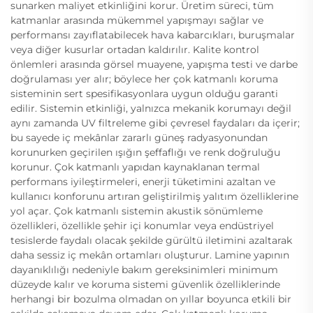
sunarken maliyet etkinliğini korur. Üretim süreci, tüm
katmanlar arasında mükemmel yapışmayı sağlar ve
performansı zayıflatabilecek hava kabarcıkları, buruşmalar
veya diğer kusurlar ortadan kaldırılır. Kalite kontrol
önlemleri arasında görsel muayene, yapışma testi ve darbe
doğrulaması yer alır; böylece her çok katmanlı koruma
sisteminin sert spesifikasyonlara uygun olduğu garanti
edilir. Sistemin etkinliği, yalnızca mekanik korumayı değil
aynı zamanda UV filtreleme gibi çevresel faydaları da içerir;
bu sayede iç mekânlar zararlı güneş radyasyonundan
korunurken geçirilen ışığın şeffaflığı ve renk doğruluğu
korunur. Çok katmanlı yapıdan kaynaklanan termal
performans iyileştirmeleri, enerji tüketimini azaltan ve
kullanıcı konforunu artıran geliştirilmiş yalıtım özelliklerine
yol açar. Çok katmanlı sistemin akustik sönümleme
özellikleri, özellikle şehir içi konumlar veya endüstriyel
tesislerde faydalı olacak şekilde gürültü iletimini azaltarak
daha sessiz iç mekân ortamları oluşturur. Lamine yapının
dayanıklılığı nedeniyle bakım gereksinimleri minimum
düzeyde kalır ve koruma sistemi güvenlik özelliklerinde
herhangi bir bozulma olmadan on yıllar boyunca etkili bir