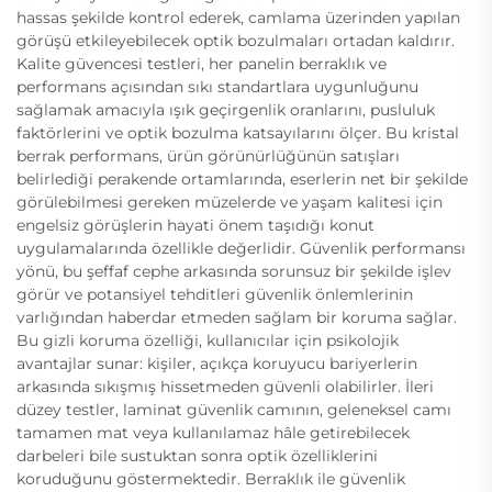
hassas şekilde kontrol ederek, camlama üzerinden yapılan
görüşü etkileyebilecek optik bozulmaları ortadan kaldırır.
Kalite güvencesi testleri, her panelin berraklık ve
performans açısından sıkı standartlara uygunluğunu
sağlamak amacıyla ışık geçirgenlik oranlarını, pusluluk
faktörlerini ve optik bozulma katsayılarını ölçer. Bu kristal
berrak performans, ürün görünürlüğünün satışları
belirlediği perakende ortamlarında, eserlerin net bir şekilde
görülebilmesi gereken müzelerde ve yaşam kalitesi için
engelsiz görüşlerin hayati önem taşıdığı konut
uygulamalarında özellikle değerlidir. Güvenlik performansı
yönü, bu şeffaf cephe arkasında sorunsuz bir şekilde işlev
görür ve potansiyel tehditleri güvenlik önlemlerinin
varlığından haberdar etmeden sağlam bir koruma sağlar.
Bu gizli koruma özelliği, kullanıcılar için psikolojik
avantajlar sunar: kişiler, açıkça koruyucu bariyerlerin
arkasında sıkışmış hissetmeden güvenli olabilirler. İleri
düzey testler, laminat güvenlik camının, geleneksel camı
tamamen mat veya kullanılamaz hâle getirebilecek
darbeleri bile sustuktan sonra optik özelliklerini
koruduğunu göstermektedir. Berraklık ile güvenlik