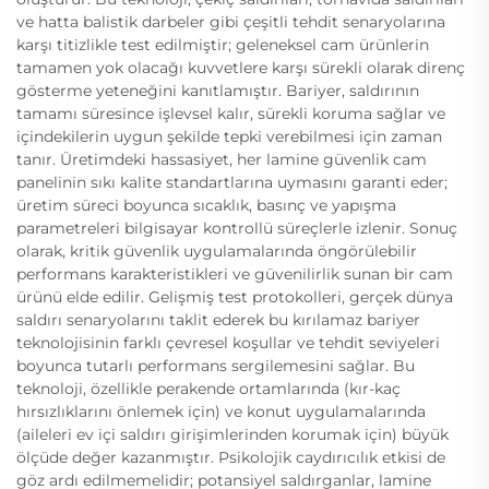
ve hatta balistik darbeler gibi çeşitli tehdit senaryolarına
karşı titizlikle test edilmiştir; geleneksel cam ürünlerin
tamamen yok olacağı kuvvetlere karşı sürekli olarak direnç
gösterme yeteneğini kanıtlamıştır. Bariyer, saldırının
tamamı süresince işlevsel kalır, sürekli koruma sağlar ve
içindekilerin uygun şekilde tepki verebilmesi için zaman
tanır. Üretimdeki hassasiyet, her lamine güvenlik cam
panelinin sıkı kalite standartlarına uymasını garanti eder;
üretim süreci boyunca sıcaklık, basınç ve yapışma
parametreleri bilgisayar kontrollü süreçlerle izlenir. Sonuç
olarak, kritik güvenlik uygulamalarında öngörülebilir
performans karakteristikleri ve güvenilirlik sunan bir cam
ürünü elde edilir. Gelişmiş test protokolleri, gerçek dünya
saldırı senaryolarını taklit ederek bu kırılamaz bariyer
teknolojisinin farklı çevresel koşullar ve tehdit seviyeleri
boyunca tutarlı performans sergilemesini sağlar. Bu
teknoloji, özellikle perakende ortamlarında (kır-kaç
hırsızlıklarını önlemek için) ve konut uygulamalarında
(aileleri ev içi saldırı girişimlerinden korumak için) büyük
ölçüde değer kazanmıştır. Psikolojik caydırıcılık etkisi de
göz ardı edilmemelidir; potansiyel saldırganlar, lamine