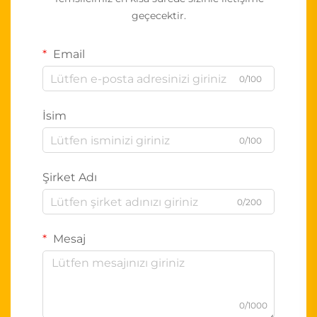
geçecektir.
Email
0/100
İsim
0/100
Şirket Adı
0/200
Mesaj
0/1000