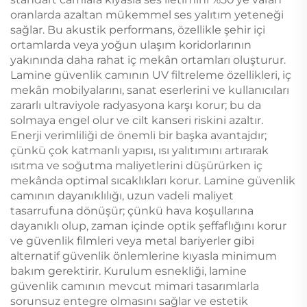
oranlarda azaltan mükemmel ses yalıtım yeteneği
sağlar. Bu akustik performans, özellikle şehir içi
ortamlarda veya yoğun ulaşım koridorlarının
yakınında daha rahat iç mekân ortamları oluşturur.
Lamine güvenlik camının UV filtreleme özellikleri, iç
mekân mobilyalarını, sanat eserlerini ve kullanıcıları
zararlı ultraviyole radyasyona karşı korur; bu da
solmaya engel olur ve cilt kanseri riskini azaltır.
Enerji verimliliği de önemli bir başka avantajdır;
çünkü çok katmanlı yapısı, ısı yalıtımını artırarak
ısıtma ve soğutma maliyetlerini düşürürken iç
mekânda optimal sıcaklıkları korur. Lamine güvenlik
camının dayanıklılığı, uzun vadeli maliyet
tasarrufuna dönüşür; çünkü hava koşullarına
dayanıklı olup, zaman içinde optik şeffaflığını korur
ve güvenlik filmleri veya metal bariyerler gibi
alternatif güvenlik önlemlerine kıyasla minimum
bakım gerektirir. Kurulum esnekliği, lamine
güvenlik camının mevcut mimari tasarımlarla
sorunsuz entegre olmasını sağlar ve estetik