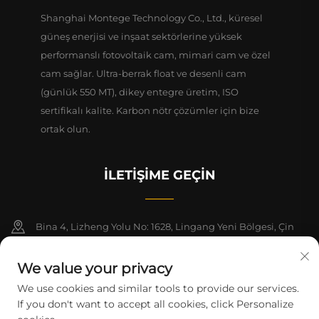
Shanghai Montege Technology Co., Ltd., küresel
güneş enerjisi ve inşaat sektörlerine yüksek
performanslı fotovoltaik cam, mimari cam ve özel
cam sağlar. Ultra-berrak float ve desenli cam
(günlük 550 MT), dikey entegre üretim, ISO
sertifikalı kalite. Karbon nötr çözümler için bize
ortak olun.
İLETIŞIME GEÇIN
Bina 4, Lizheng Yolu No: 1628, Lingang Yeni Bölgesi, Çin
(Şangay) Serbest Ticaret Bölgesi, 1-2. Katlar
We value your privacy
+86-15124919712
We use cookies and similar tools to provide our services.
If you don't want to accept all cookies, click Personalize
[email protected]