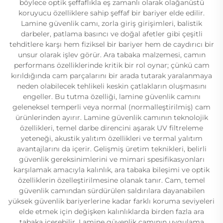
böylece optik şeffaflıkla eş zamanlı olarak olağanüstü
koruyucu özelliklere sahip şeffaf bir bariyer elde edilir.
Lamine güvenlik camı, zorla giriş girişimleri, balistik
darbeler, patlama basıncı ve doğal afetler gibi çeşitli
tehditlere karşı hem fiziksel bir bariyer hem de caydırıcı bir
unsur olarak işlev görür. Ara tabaka malzemesi, camın
performans özelliklerinde kritik bir rol oynar; çünkü cam
kırıldığında cam parçalarını bir arada tutarak yaralanmaya
neden olabilecek tehlikeli keskin çatlakların oluşmasını
engeller. Bu tutma özelliği, lamine güvenlik camını
geleneksel temperli veya normal (normalleştirilmiş) cam
ürünlerinden ayırır. Lamine güvenlik camının teknolojik
özellikleri, temel darbe direncini aşarak UV filtreleme
yeteneği, akustik yalıtım özellikleri ve termal yalıtım
avantajlarını da içerir. Gelişmiş üretim teknikleri, belirli
güvenlik gereksinimlerini ve mimari spesifikasyonları
karşılamak amacıyla kalınlık, ara tabaka bileşimi ve optik
özelliklerin özelleştirilmesine olanak tanır. Cam, temel
güvenlik camından sürdürülen saldırılara dayanabilen
yüksek güvenlik bariyerlerine kadar farklı koruma seviyeleri
elde etmek için değişken kalınlıklarda birden fazla ara
tabaka içerebilir. Lamine güvenlik camının uygulama