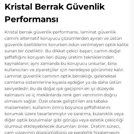
Kristal Berrak Güvenlik
Performansı
Kristal berrak güvenlik performansı, laminat güvenlik
camını alternatif koruyucu çözümlerden ayıran ve üstün
güvenlik özelliklerini korurken ödün verilmeyen optik kalite
sunan bir özelliktir. Bu dikkat çekici başarı, camın doğal
şeffaflığını koruyan ileri düzey üretim tekniklerinden
kaynaklanır; aynı zamanda bu koruyucu unsurlar, bina
kullanıcıları ve ziyaretçiler için neredeyse görünmez kalır.
Laminat güvenlik camının optik berraklığı, geleneksel
camlama sistemlerine kıyasla eşdeğer ya da daha üstün
seviyededir; bu da doğal ışık geçişinin en iyi düzeyde
kalmasını ve iç mekânlarda renk geri veriminin doğru
olmasını sağlar. Özel olarak geliştirilen ara tabaka
malzemeleri, kullanım ömrü boyunca şeffaflıklarını
korumak üzere tasarlanmıştır ve sararma, bulanıklık veya
diğer optik bozulmalar gibi görüşü veya estetik çekiciliği
olumsuz etkileyebilecek durumları önler. Üretim süreci,
cam yüzeyinin düzgünlüğünü ve paralellik hizalamasını