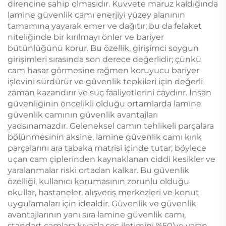
direncine sahip olmasıdır. Kuvvete maruz kaldığında
lamine güvenlik camı enerjiyi yüzey alanının
tamamına yayarak emer ve dağıtır; bu da felaket
niteliğinde bir kırılmayı önler ve bariyer
bütünlüğünü korur. Bu özellik, girişimci soygun
girişimleri sırasında son derece değerlidir; çünkü
cam hasar görmesine rağmen koruyucu bariyer
işlevini sürdürür ve güvenlik tepkileri için değerli
zaman kazandırır ve suç faaliyetlerini caydırır. İnsan
güvenliğinin öncelikli olduğu ortamlarda lamine
güvenlik camının güvenlik avantajları
yadsınamazdır. Geleneksel camın tehlikeli parçalara
bölünmesinin aksine, lamine güvenlik camı kırık
parçalarını ara tabaka matrisi içinde tutar; böylece
uçan cam çiplerinden kaynaklanan ciddi kesikler ve
yaralanmalar riski ortadan kalkar. Bu güvenlik
özelliği, kullanıcı korumasının zorunlu olduğu
okullar, hastaneler, alışveriş merkezleri ve konut
uygulamaları için idealdir. Güvenlik ve güvenlik
avantajlarının yanı sıra lamine güvenlik camı,
standart camlara kıyasla ses iletimini %50’ye varan