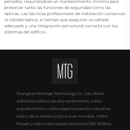
períodos, requiriéndose un mantenimiento mínimo para
preservar tanto las funciones de seguridad como las
ópticas. Las técnicas profesionales de instalación conservan
la calidad óptica, al tiempo que aseguran un sellado
adecuado y una integración estructural correcta con los
sistemas del edificio.
Shanghai Montege Technology Co., Ltd. ofrece
vidrio fotovoltaico de alto rendimiento, vidrio
arquitectónico y vidrio especial para las industrias
solar y de la construcción a nivel mundial. Vidrio
flotado y vidrio estampado ultraclaros (550 MT/día),