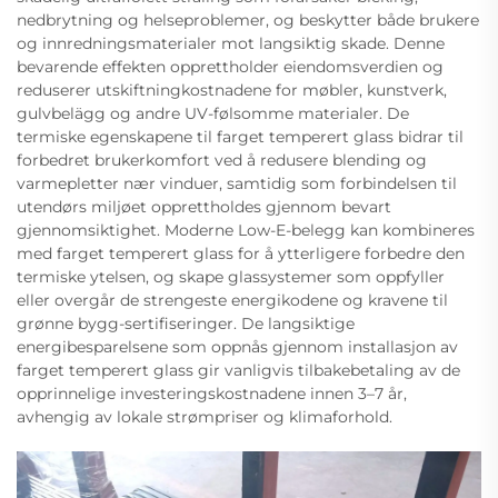
nedbrytning og helseproblemer, og beskytter både brukere
og innredningsmaterialer mot langsiktig skade. Denne
bevarende effekten opprettholder eiendomsverdien og
reduserer utskiftningkostnadene for møbler, kunstverk,
gulvbelägg og andre UV-følsomme materialer. De
termiske egenskapene til farget temperert glass bidrar til
forbedret brukerkomfort ved å redusere blending og
varmepletter nær vinduer, samtidig som forbindelsen til
utendørs miljøet opprettholdes gjennom bevart
gjennomsiktighet. Moderne Low-E-belegg kan kombineres
med farget temperert glass for å ytterligere forbedre den
termiske ytelsen, og skape glassystemer som oppfyller
eller overgår de strengeste energikodene og kravene til
grønne bygg-sertifiseringer. De langsiktige
energibesparelsene som oppnås gjennom installasjon av
farget temperert glass gir vanligvis tilbakebetaling av de
opprinnelige investeringskostnadene innen 3–7 år,
avhengig av lokale strømpriser og klimaforhold.