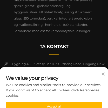
spesialglass til globale solenergi- og
byggindustrier. Ultraklart floatglass og strukturert
glass (550 tonn/dag), vertikal integrert produksjon
og kvalitetssikring i henhold til ISO-standarder.
Samarbeid med oss for karbonnøytrale løsninger.
TA KONTAKT
Bygning 4, 1.-2. etasje, nr. 1628 Lizheng Road, Lingang New
Area, Kinas frihandelssone (Shanghai)
We value your privacy
+86-15124919712
We use cookies and similar tools to provide our services.
If you don't want to accept all cookies, click Personalize
[email protected]
cookies.
Accept all
Copyright © 2026 Shanghai Montege Technology Co., Ltd. Alle