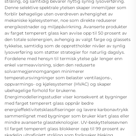
stråling, og samtidig bevarer nyttig synlig lysoverføring.
Denne selektive spektrale ytelsen skaper innemiljøer som
forblir behagelige uten overdreven avhengighet av
mekaniske kjølesystemer, noe som direkte reduserer
energikostnader og miljøpåvirkning. Avanserte produkter
av farget temperert glass kan avvise opp til 50 prosent av
den totale solenergien, avhengig av valgt farge og glassets
tykkelse, samtidig som de opprettholder nivåer av synlig
lysoverføring som støtter strategier for naturlig dagslys.
Fordelene med hensyn til termisk ytelse går lenger enn
enkel varmeavvisning, siden den reduserte
solvarmegjennomgangen minimerer
temperatursvingninger som belaster ventilasjons-,
oppvarmings- og kjølesystemer (HVAC) og skaper
ubehagelige forhold for brukerne.
Energimodelleringsstudier viser konsekvent at bygninger
med farget temperert glass oppnår bedre
energieffektivitetsklassifiseringer og lavere karbonavtrykk
sammenlignet med bygninger som bruker klart glass eller
mindre avanserte glassteknologier. UV-beskyttelsesevnen
til farget temperert glass blokkerer opp til 99 prosent av
skadelig ultrafiolett stråling som forårsaker bleking,