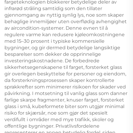
fargeteknologien blokkerer betydelige deler av
infrarød stråling samtidig som den tillater
gjennomgang av nyttig synlig lys, noe som skaper
behaglige innemiljøer uten overflødig avhengighet
av aircondition-systemer. Denne evnen til å
regulere varme kan redusere kjøleomkostningene
med 15–30 prosent i typiske kommersielle
bygninger, og gir dermed betydelige langsiktige
besparelser som dekker de opprinnelige
investeringskostnadene. De forbedrede
sikkerhetsegenskapene til farget, forsterket glass
gir overlegen beskyttelse for personer og eiendom,
da forsterkningsprosessen skaper kontrollerte
sprakkrefter som minimerer risikoen for skader ved
påvirkning. I motsetning til vanlig glass som danner
farlige skarpe fragmenter, knuser farget, forsterket
glass i små, kubeformete biter som utgjør minimal
risiko for skjærsår, noe som gjør det spesielt
verdifullt i områder med mye trafikk, skoler og
offentlige bygninger. Privatlivsfordelene
representerer en annen betydelig fordel, siden