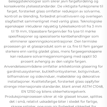
beleggsteknologier som sikrer jevn fargefordeling og
konsekvente ytelsesstandarder. De viktigste funksjonene til
farget, forsterket glass omfatter reduksjon av solvarme,
kontroll av blending, forbedret privatlivsvern og overlegen
slagfasthet sammenlignet med vanlig glass. Teknologiske
egenskaper inkluderer nøyaktig tykkelsekontroll fra 3 mm
til 19 mm, tilpassbare fargenivåer fra lyse til mørke
spesifikasjoner og spesialiserte kantbehandlinger som
eliminerer spenningskoncentrasjoner. Den termiske
prosessen gir et glassprodukt som er ca. fire til fem ganger
sterkere enn vanlig glødet glass, mens fargeegenskapene
kan redusere solvarmegjennomgang med opptil 50
prosent avhengig av den valgte fargen.
Anvendelsesområdene omfatter arkitektonisk glasering for
gardinstussystemer, butikkfrontsystemer, boligvinduer,
bilframskiver og sidevinduer, møbeldeler og dekorative
installasjoner. Kvalitetsfarget, forsterket glass oppfyller
strenge internasjonale standarder, blant annet ASTM C1048,
EN 12150 og bilens sikkerhetsregelverk.
Produksjonsprosessen sikrer at når glasset knuser, splittes
det i små, relativt uskadelige biter i stedet for farlige,
skarpe splinter, noe som gir forbedret sikkerhet for