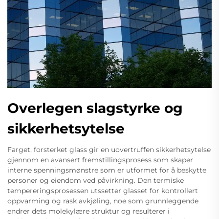
Overlegen slagstyrke og
sikkerhetsytelse
Farget, forsterket glass gir en uovertruffen sikkerhetsytelse
gjennom en avansert fremstillingsprosess som skaper
interne spenningsmønstre som er utformet for å beskytte
personer og eiendom ved påvirkning. Den termiske
tempereringsprosessen utssetter glasset for kontrollert
oppvarming og rask avkjøling, noe som grunnleggende
endrer dets molekylære struktur og resulterer i