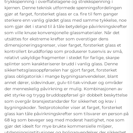
trykkspenning i overflatelagene og strekkspenning i
kjernen. Denne teknisk utformede spenningsfordelingen
gjør at farget, forsterket glass er ca. fire til fem ganger
sterkere enn vanlig glødet glass med samme tykkelse, noe
som gjør det i stand til å tåle betydelige påvirkningskrefter
som ville knuse konvensjonelle glassmaterialer. Når det
utsättes for ekstreme krefter som overstiger dens
dimensjoneringsgrenser, viser farget, forsterket glass et
kontrollert bruddforløp som produserer tusenvis av små,
relativt uskyldige fragmenter i stedet for farlige, skarpe
splinter som karakteriserer brudd i vanlig glass. Denne
sikkerhetsglassoppførselen har gjort farget, forsterket
glass obligatorisk i mange bygningsanvendelser, blant
annet dører, sidevinduer, gulv-til-tak-vinduer og områder
der menneskelig påvirkning er mulig. Kombinasjonen av
økt styrke og trygg bruddoppførsel gir dobbelt beskyttelse
som overgår bransjestandarder for sikkerhet og krav i
bygningskoder. Testprotokoller viser at farget, forsterket
glass kan tåle påvirkningskrefter som tilsvarer en person på
68 kg som beveger seg med moderat hastighet, noe som
gjør det ideelt for mye brukte kommersielle miljøer,
utdanningsinstitusjoner og boliganvendelser der sikkerhet