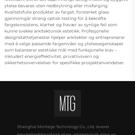
ytelse bevares uten nedbrytning eller misfarging.
Kvalitetsfulle produkter av farget, forsterket glass
gjennomgår streng optisk testing for å bekrefte
fargekonsistens, klarhet og fravær av synlige feil som
kunne svekke arkitektonisk estetikk. Profesjonelle
designstøttetjenester hjelper arkitekter og entreprenører
med å velge passende fargenivåer og ytelsesegenskaper
som balanserer estetiske mål med funksjonelle krav –
inkludert energieffektivitet, privatlivsvern og
sikkerhetsoverveielser for spesifikke prosjektanvendelser.
Shanghai Montege Technology Co., Ltd. leverer
høyytelsesfotovoltaisk glass, arkitektonisk glass og