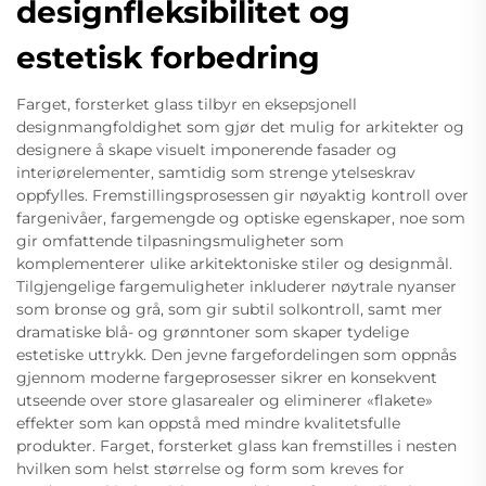
designfleksibilitet og
estetisk forbedring
Farget, forsterket glass tilbyr en eksepsjonell
designmangfoldighet som gjør det mulig for arkitekter og
designere å skape visuelt imponerende fasader og
interiørelementer, samtidig som strenge ytelseskrav
oppfylles. Fremstillingsprosessen gir nøyaktig kontroll over
fargenivåer, fargemengde og optiske egenskaper, noe som
gir omfattende tilpasningsmuligheter som
komplementerer ulike arkitektoniske stiler og designmål.
Tilgjengelige fargemuligheter inkluderer nøytrale nyanser
som bronse og grå, som gir subtil solkontroll, samt mer
dramatiske blå- og grønntoner som skaper tydelige
estetiske uttrykk. Den jevne fargefordelingen som oppnås
gjennom moderne fargeprosesser sikrer en konsekvent
utseende over store glasarealer og eliminerer «flakete»
effekter som kan oppstå med mindre kvalitetsfulle
produkter. Farget, forsterket glass kan fremstilles i nesten
hvilken som helst størrelse og form som kreves for