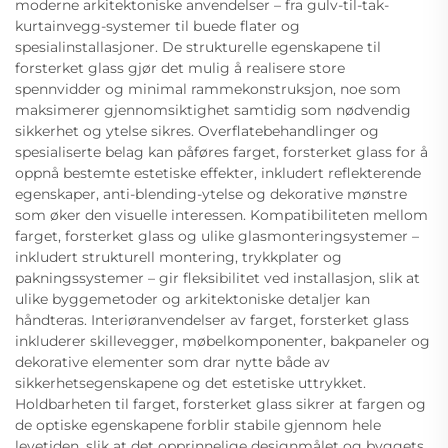
moderne arkitektoniske anvendelser – fra gulv-til-tak-
kurtainvegg-systemer til buede flater og
spesialinstallasjoner. De strukturelle egenskapene til
forsterket glass gjør det mulig å realisere store
spennvidder og minimal rammekonstruksjon, noe som
maksimerer gjennomsiktighet samtidig som nødvendig
sikkerhet og ytelse sikres. Overflatebehandlinger og
spesialiserte belag kan påføres farget, forsterket glass for å
oppnå bestemte estetiske effekter, inkludert reflekterende
egenskaper, anti-blending-ytelse og dekorative mønstre
som øker den visuelle interessen. Kompatibiliteten mellom
farget, forsterket glass og ulike glasmonteringsystemer –
inkludert strukturell montering, trykkplater og
pakningssystemer – gir fleksibilitet ved installasjon, slik at
ulike byggemetoder og arkitektoniske detaljer kan
håndteras. Interiøranvendelser av farget, forsterket glass
inkluderer skillevegger, møbelkomponenter, bakpaneler og
dekorative elementer som drar nytte både av
sikkerhetsegenskapene og det estetiske uttrykket.
Holdbarheten til farget, forsterket glass sikrer at fargen og
de optiske egenskapene forblir stabile gjennom hele
levetiden, slik at det opprinnelige designmålet og byggets