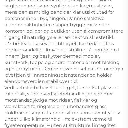
fargingen reduserer synligheten fra ytre vinkler,
mens den samtidig beholder klar utsikt utad for
personer inne i bygningen. Denne selektive
gjennomsiktigheten skaper trygge miljøer for
kontorer, boliger og butikker uten å kompromittere
tilgang til naturlig lys eller arkitektonisk estetikk.
UV-beskyttelsesevnen til farget, forsterket glass
hindrer skadelig ultraviolett stråling i å trenge inn i
innemiljøer, og beskytter dermed møbler,
kunstverk, teppe og andre materialer mot bleking
og nedbrytning. Denne bevaringseffekten forlenger
levetiden til innredningsgjenstander og holder
eiendomsverdien stabil over tid.
Vedlikeholdsbehovet for farget, forsterket glass er
minimalt, siden overflatebehandlingene er mer
motstandsdyktige mot ridser, flekker og
værrelatert forringelse enn ubehandlet glass.
Holdbarhetsegenskapene sikrer konsekvent ytelse
under ulike klimaforhold – fra ekstrem varme til
frysetemperaturer – uten at strukturell integritet