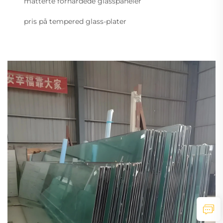
matterte forhårdede glasspaneler
pris på tempered glass-plater