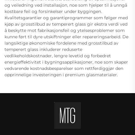
og veiledning ved installasjon, noe som hjelper til å unngå
kostbare feil og forsinkelser under byggingen.
Kvalitetsgarantier og garantiprogrammer som følger med
kjøp av grosstilbud av temperert glass gir ekstra verdi ved
å beskytte mot fabrikasjonsfeil og ytelsesproblemer som
kunne ført til dyre utskiftninger eller repareringsarbeid. De
langsiktige økonomiske fordelene med grosstilbud av
temperert glass inkluderer reduserte
vedlikeholdskostnader, lengre levetid og forbedret
energieffektivitet i bygningsapplikasjoner, noe som skaper
vedvarende kostnadsbesparelser som rettferdiggjør den
opprinnelige investeringen i premium glasmaterialer.