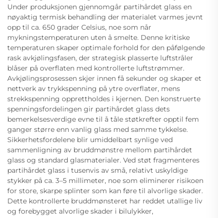
Under produksjonen gjennomgår partihårdet glass en
nøyaktig termisk behandling der materialet varmes jevnt
opp til ca. 650 grader Celsius, noe som når
mykningstemperaturen uten å smelte. Denne kritiske
temperaturen skaper optimale forhold for den påfølgende
rask avkjølingsfasen, der strategisk plasserte luftstråler
blåser på overflaten med kontrollerte luftstrømmer.
Avkjølingsprosessen skjer innen få sekunder og skaper et
nettverk av trykkspenning på ytre overflater, mens
strekkspenning opprettholdes i kjernen. Den konstruerte
spenningsfordelingen gir partihårdet glass dets
bemerkelsesverdige evne til å tåle støtkrefter opptil fem
ganger større enn vanlig glass med samme tykkelse.
Sikkerhetsfordelene blir umiddelbart synlige ved
sammenligning av bruddmønstre mellom partihårdet
glass og standard glasmaterialer. Ved støt fragmenteres
partihårdet glass i tusenvis av små, relativt uskyldige
stykker på ca. 3–5 millimeter, noe som eliminerer risikoen
for store, skarpe splinter som kan føre til alvorlige skader.
Dette kontrollerte bruddmønsteret har reddet utallige liv
og forebygget alvorlige skader i bilulykker,