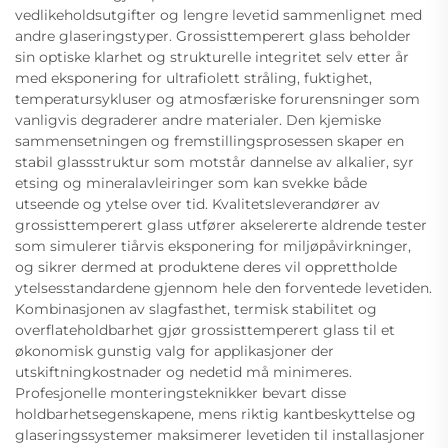
vedlikeholdsutgifter og lengre levetid sammenlignet med
andre glaseringstyper. Grossisttemperert glass beholder
sin optiske klarhet og strukturelle integritet selv etter år
med eksponering for ultrafiolett stråling, fuktighet,
temperatursykluser og atmosfæriske forurensninger som
vanligvis degraderer andre materialer. Den kjemiske
sammensetningen og fremstillingsprosessen skaper en
stabil glassstruktur som motstår dannelse av alkalier, syr
etsing og mineralavleiringer som kan svekke både
utseende og ytelse over tid. Kvalitetsleverandører av
grossisttemperert glass utfører akselererte aldrende tester
som simulerer tiårvis eksponering for miljøpåvirkninger,
og sikrer dermed at produktene deres vil opprettholde
ytelsesstandardene gjennom hele den forventede levetiden.
Kombinasjonen av slagfasthet, termisk stabilitet og
overflateholdbarhet gjør grossisttemperert glass til et
økonomisk gunstig valg for applikasjoner der
utskiftningkostnader og nedetid må minimeres.
Profesjonelle monteringsteknikker bevart disse
holdbarhetsegenskapene, mens riktig kantbeskyttelse og
glaseringssystemer maksimerer levetiden til installasjoner