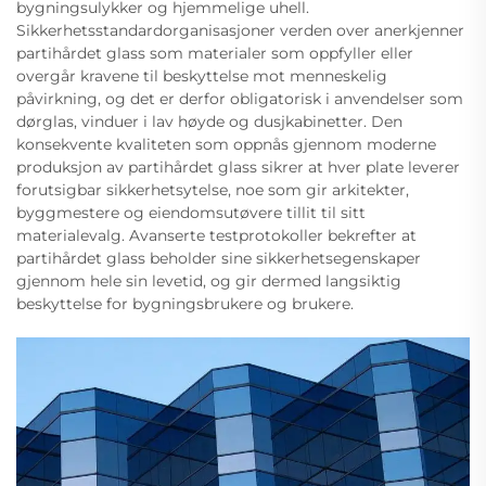
bygningsulykker og hjemmelige uhell.
Sikkerhetsstandardorganisasjoner verden over anerkjenner
partihårdet glass som materialer som oppfyller eller
overgår kravene til beskyttelse mot menneskelig
påvirkning, og det er derfor obligatorisk i anvendelser som
dørglas, vinduer i lav høyde og dusjkabinetter. Den
konsekvente kvaliteten som oppnås gjennom moderne
produksjon av partihårdet glass sikrer at hver plate leverer
forutsigbar sikkerhetsytelse, noe som gir arkitekter,
byggmestere og eiendomsutøvere tillit til sitt
materialevalg. Avanserte testprotokoller bekrefter at
partihårdet glass beholder sine sikkerhetsegenskaper
gjennom hele sin levetid, og gir dermed langsiktig
beskyttelse for bygningsbrukere og brukere.