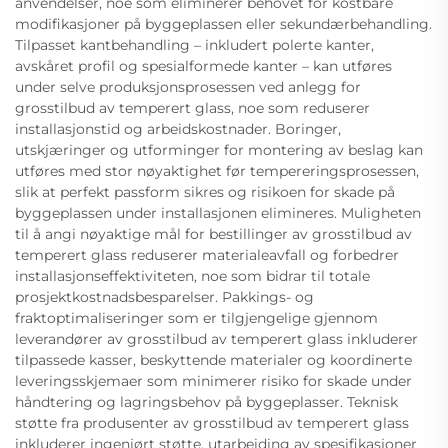
anvendelser, noe som eliminerer behovet for kostbare
modifikasjoner på byggeplassen eller sekundærbehandling.
Tilpasset kantbehandling – inkludert polerte kanter,
avskåret profil og spesialformede kanter – kan utføres
under selve produksjonsprosessen ved anlegg for
grosstilbud av temperert glass, noe som reduserer
installasjonstid og arbeidskostnader. Boringer,
utskjæringer og utforminger for montering av beslag kan
utføres med stor nøyaktighet før tempereringsprosessen,
slik at perfekt passform sikres og risikoen for skade på
byggeplassen under installasjonen elimineres. Muligheten
til å angi nøyaktige mål for bestillinger av grosstilbud av
temperert glass reduserer materialeavfall og forbedrer
installasjonseffektiviteten, noe som bidrar til totale
prosjektkostnadsbesparelser. Pakkings- og
fraktoptimaliseringer som er tilgjengelige gjennom
leverandører av grosstilbud av temperert glass inkluderer
tilpassede kasser, beskyttende materialer og koordinerte
leveringsskjemaer som minimerer risiko for skade under
håndtering og lagringsbehov på byggeplasser. Teknisk
støtte fra produsenter av grosstilbud av temperert glass
inkluderer ingeniørt støtte, utarbeiding av spesifikasjoner