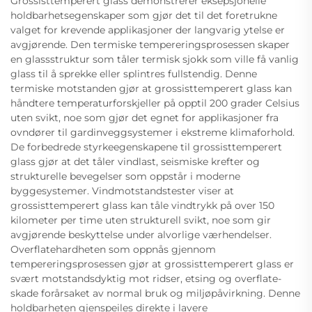
Grossisttemperert glass demonstrerer eksepsjonelle
holdbarhetsegenskaper som gjør det til det foretrukne
valget for krevende applikasjoner der langvarig ytelse er
avgjørende. Den termiske tempereringsprosessen skaper
en glassstruktur som tåler termisk sjokk som ville få vanlig
glass til å sprekke eller splintres fullstendig. Denne
termiske motstanden gjør at grossisttemperert glass kan
håndtere temperaturforskjeller på opptil 200 grader Celsius
uten svikt, noe som gjør det egnet for applikasjoner fra
ovndører til gardinveggsystemer i ekstreme klimaforhold.
De forbedrede styrkeegenskapene til grossisttemperert
glass gjør at det tåler vindlast, seismiske krefter og
strukturelle bevegelser som oppstår i moderne
byggesystemer. Vindmotstandstester viser at
grossisttemperert glass kan tåle vindtrykk på over 150
kilometer per time uten strukturell svikt, noe som gir
avgjørende beskyttelse under alvorlige værhendelser.
Overflatehardheten som oppnås gjennom
tempereringsprosessen gjør at grossisttemperert glass er
svært motstandsdyktig mot ridser, etsing og overflate-
skade forårsaket av normal bruk og miljøpåvirkning. Denne
holdbarheten gjenspeiles direkte i lavere