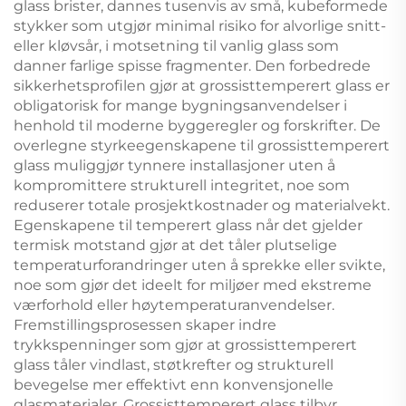
glass brister, dannes tusenvis av små, kubeformede
stykker som utgjør minimal risiko for alvorlige snitt-
eller kløvsår, i motsetning til vanlig glass som
danner farlige spisse fragmenter. Den forbedrede
sikkerhetsprofilen gjør at grossisttemperert glass er
obligatorisk for mange bygningsanvendelser i
henhold til moderne byggeregler og forskrifter. De
overlegne styrkeegenskapene til grossisttemperert
glass muliggjør tynnere installasjoner uten å
kompromittere strukturell integritet, noe som
reduserer totale prosjektkostnader og materialvekt.
Egenskapene til temperert glass når det gjelder
termisk motstand gjør at det tåler plutselige
temperaturforandringer uten å sprekke eller svikte,
noe som gjør det ideelt for miljøer med ekstreme
værforhold eller høytemperaturanvendelser.
Fremstillingsprosessen skaper indre
trykkspenninger som gjør at grossisttemperert
glass tåler vindlast, støtkrefter og strukturell
bevegelse mer effektivt enn konvensjonelle
glasmaterialer. Grossisttemperert glass tilbyr