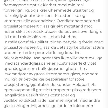
fremragende optisk klarhet med minimal
forvrengning, og sikrer uhemmede utsikter og
naturlig lysinntreden for arkitektoniske og
kommersielle anvendelser. Overflatehardheten til
grossisttemperert glass gir økt motstand mot
ridser, slik at estetisk utseende bevares over lengre
tid med minimale vedlikeholdsbehov.
Installasjonsfleksibilitet blir en betydelig fordel med
grossisttemperert glass, da dets styrke tillater større
understøttede spennvidder og kreative
arkitektoniske løsninger som ikke ville vært mulige
med standardglasspaneler. Kostnadseffektivitet
oppnås gjennom bulkkjøpsmuligheter hos
leverandører av grossisttemperert glass, noe som
muliggjør betydelige besparelser for store
prosjekter og gjentakende kunder. Holdbarhets
egenskapene til grossisttemperert glass reduserer
langsiktige utskiftningskostnader og
vedlikeholdskostnader sammenlignet med andre
glasløsninger. Miljømessige fordeler inkluderer