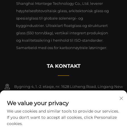
Shanghai Montege Technology Co., Ltd. leverer
høyytelsesfotovoltaisk glass, arkitektonisk glass og
spesialglass til globale solenergi- og
byggindustrier. Ultraklart floatglass og strukturert
glass (550 tonn/dag), vertikal integrert produksjon
og kvalitetssikring i henhold til ISO-standarder.
Samarbeid med oss for karbonnøytrale løsninger.
TA KONTAKT
Bygning 4, 1.-2. etasje, nr. 1628 Lizheng Road, Lingang New
Area, Kinas frihandelssone (Shanghai)
We value your privacy
+86-15124919712
We use cookies and similar tools to provide our services.
If you don't want to accept all cookies, click Personalize
[email protected]
cookies.