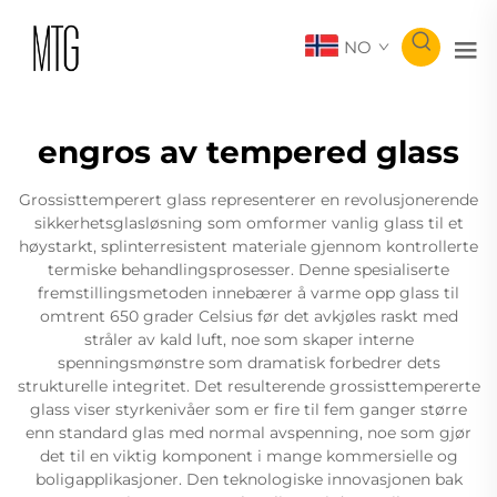
NO
engros av tempered glass
Grossisttemperert glass representerer en revolusjonerende
sikkerhetsglasløsning som omformer vanlig glass til et
høystarkt, splinterresistent materiale gjennom kontrollerte
termiske behandlingsprosesser. Denne spesialiserte
fremstillingsmetoden innebærer å varme opp glass til
omtrent 650 grader Celsius før det avkjøles raskt med
stråler av kald luft, noe som skaper interne
spenningsmønstre som dramatisk forbedrer dets
strukturelle integritet. Det resulterende grossisttempererte
glass viser styrkenivåer som er fire til fem ganger større
enn standard glas med normal avspenning, noe som gjør
det til en viktig komponent i mange kommersielle og
boligapplikasjoner. Den teknologiske innovasjonen bak