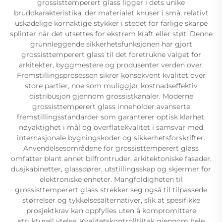
grossisttemperert glass ligger i dets unike
bruddkarakteristika, der materialet knuser i små, relativt
uskadelige kornaktige stykker i stedet for farlige skarpe
splinter når det utsettes for ekstrem kraft eller støt. Denne
grunnleggende sikkerhetsfunksjonen har gjort
grossisttemperert glass til det foretrukne valget for
arkitekter, byggmestere og produsenter verden over.
Fremstillingsprosessen sikrer konsekvent kvalitet over
store partier, noe som muliggjør kostnadseffektiv
distribusjon gjennom grossistkanaler. Moderne
grossisttemperert glass inneholder avanserte
fremstillingsstandarder som garanterer optisk klarhet,
nøyaktighet i mål og overflatekvalitet i samsvar med
internasjonale bygningskoder og sikkerhetsforskrifter.
Anvendelsesområdene for grossisttemperert glass
omfatter blant annet bilfrontruder, arkitektoniske fasader,
dusjkabinetter, glassdører, utstillingsskap og skjermer for
elektroniske enheter. Mangfoldigheten til
grossisttemperert glass strekker seg også til tilpassede
størrelser og tykkelsesalternativer, slik at spesifikke
prosjektkrav kan oppfylles uten å kompromittere
strukturell ytelse. Kvalitetskontrolltiltak gjennom hele