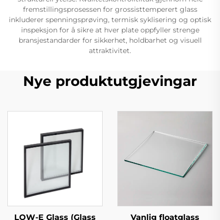
fremstillingsprosessen for grossisttemperert glass
inkluderer spenningsprøving, termisk syklisering og optisk
inspeksjon for å sikre at hver plate oppfyller strenge
bransjestandarder for sikkerhet, holdbarhet og visuell
attraktivitet.
Nye produktutgjevingar
LOW-E Glass (Glass
Vanlig floatglass