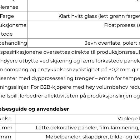
oleranse
Farge
Klart hvitt glass (lett grønn farg
uksjonsme
Floatprosess (
tode
behandling
Jevn overflate, polert 
 spesifikasjonene oversettes direkte til produksjonsresul
 høyere utbytte ved skjæring og færre forkastede panel
ennomgang og en tykkelsesnøyaktighet på ±0,2 mm gir va
senter med dypprosessering trenger – enten for tempereri
ningsslinjer. For B2B-kjøpere med høy volumbehov reduse
iellspill, forbedrer effektiviteten på produksjonslinjen
elsesguide og anvendelser
kelse
Vanlege 
–2 mm
Lette dekorative paneler, film-laminering,
4 mm
Møbelpaneler, skapdører, bilde- og fo