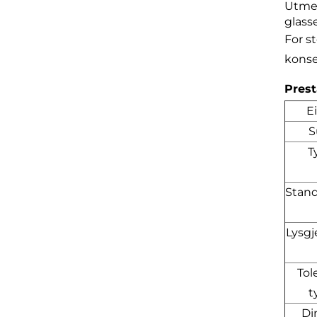
Utmer
glass
For s
konse
Prest
E
S
T
Stand
Lysgj
Tol
t
Di