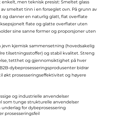
t enkelt, men teknisk presist: Smeltet glass
n av smeltet tinn i en forseglet ovn. På grunn av
 og danner en naturlig glatt, flat overflate
ksepsjonelt flate og glatte overflater uten
older sine sanne former og proporsjoner uten
en jevn kjemisk sammensetning (hovedsakelig
ilsetningsstoffer) og stabil kvalitet. Streng
else, tetthet og gjennomsiktighet på hver
For B2B-dybeprosesseringsprodusenter bidrar
til økt prosesseringseffektivitet og høyere
ssige og industrielle anvendelser
l som tunge strukturelle anvendelser
om underlag for dybeprosessering
 prosesseringsfeil