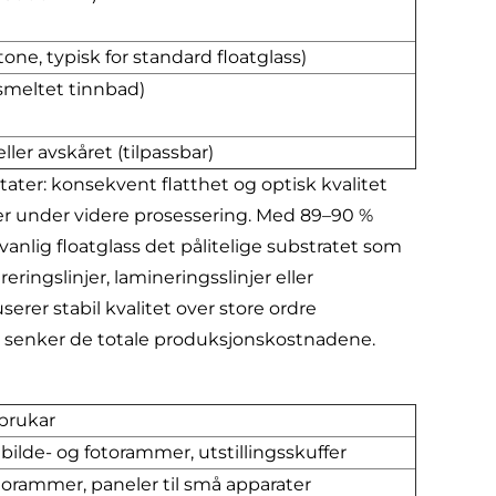
etone, typisk for standard floatglass)
smeltet tinnbad)
eller avskåret (tilpassbar)
tater: konsekvent flatthet og optisk kvalitet
er under videre prosessering. Med 89–90 %
nlig floatglass det pålitelige substratet som
ngslinjer, lamineringsslinjer eller
rer stabil kvalitet over store ordre
 og senker de totale produksjonskostnadene.
brukar
 bilde- og fotorammer, utstillingsskuffer
torammer, paneler til små apparater