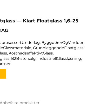
tglass — Klart Floatglass 1,6–25
TAG
ypprosessertUnderlag, ByggdørerOgVinduer,
Glassmateriale, GrunnleggendeFloatglass,
lass, KostnadseffektivtGlass,
ass, B2B-storsalg, IndustriellGlassløsning,
rtner
Anbefalte produkter