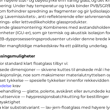
r høyere støt- og bøyestyrke enn vanlig glass, og det knu
ering: Under høy temperatur og trykk binder PVB/SGP/EV
om forhindrer spredning av fragmenter og gir lydisolasj
g: Lavemissivitets-, anti-reflekterende eller selvrensende
yrings- eller lettvedlikeholdte glassprodukter.
rende glassmontering: Kombineres med avstandsholdere 
enheter (IGU-er), som gir termisk og akustisk isolasjon fo
2B-dypprosesseringsprodusenter utvider denne brede ko
ller mangfoldige markedskrav fra ett pålitelig underlag.
ssingsmuligheter
r standard klart floatglass tilbyr vi:
ssede dimensjoner — skivene kuttes til ønskede mål i hen
ksjonslinje, noe som maksimerer materialutnyttelsen og
sset tykkelse — spesielle tykkelser innenfor rekkevidde
ndelse
krav
ehandling — glatte, polerte, avskåret eller avrundede kan
uttservice — høypresisjonsbatchkutting for bestilling
øyaktighet
a klar substratvariant — lav-jern-floatglass med høyere l