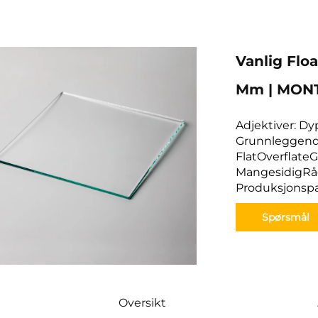
Vanlig Floa
Mm | MON
Adjektiver: D
Grunnleggende
FlatOverflateG
MangesidigRågl
Produksjonspa
Spørsmål
Oversikt