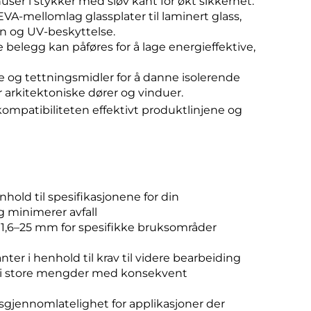
ser i stykker med sløv kant for økt sikkerhet.
A-mellomlag glassplater til laminert glass,
on og UV-beskyttelse.
 belegg kan påføres for å lage energieffektive,
og tettningsmidler for å danne isolerende
r arkitektoniske dører og vinduer.
mpatibiliteten effektivt produktlinjene og
hold til spesifikasjonene for din
 minimerer avfall
n 1,6–25 mm for spesifikke bruksområder
ter i henhold til krav til videre bearbeiding
er i store mengder med konsekvent
ysgjennomlatelighet for applikasjoner der