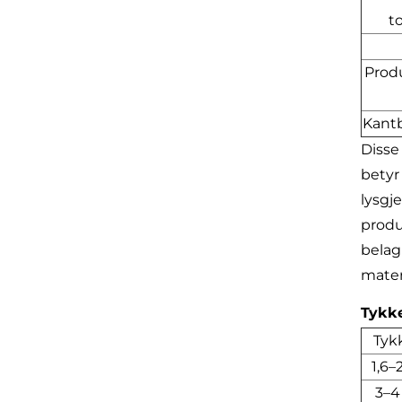
t
Prod
Kant
Disse
betyr
lysgj
produ
belag
mater
Tykk
Tyk
1,6
3–