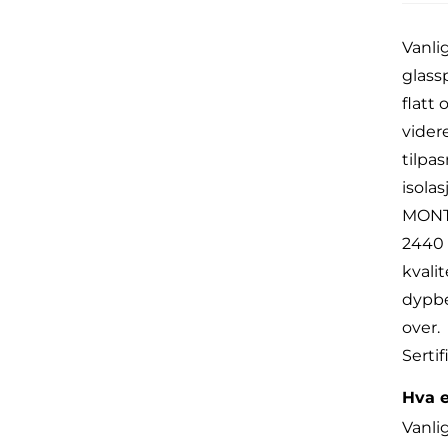
Vanli
glass
flatt
videre
tilpa
isolas
MONTA
2440 
kvali
dypbe
over.
Sertif
Hva e
Vanli