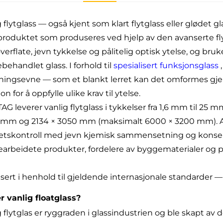
g flytglass — også kjent som klart flytglass eller glødet 
produktet som produseres ved hjelp av den avanserte flyt
 overflate, jevn tykkelse og pålitelig optisk ytelse, og br
behandlet glass. I forhold til
spesialisert funksjonsglass
sningsevne — som et blankt lerret kan det omformes gje
jon for å oppfylle ulike krav til ytelse.
G leverer vanlig flytglass i tykkelser fra 1,6 mm til 25 
mm og 2134 × 3050 mm (maksimalt 6000 × 3200 mm). A
tetskontroll med jevn kjemisk sammensetning og konsekv
arbeidete produkter, fordelere av byggematerialer og p
isert i henhold til gjeldende internasjonale standarder — 
r vanlig floatglass?
g flytglas er ryggraden i glassindustrien og ble skapt a