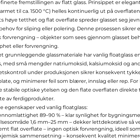
inerte fremstillingen av flatt glass. Prinsippet er elegan
armet til ca. 1500 °C) helles kontinuerlig ut på overflate
ts høye tetthet og flat overflate spreder glasset seg jevnt
behov for sliping eller polering. Denne prosessen sikrer e
k forvrengning – objekter som sees gjennom glasset beh
phet eller forvrengning.
t grunnleggende glassmateriale har vanlig floatglass 
s, med små mengder natriumoksid, kalsiumoksid og andre t
tetskontroll under produksjonen sikrer konsekvent tykk
plate, og minimerer feil som blærer, innslag eller rep. 
 stabile optiske ytelsen og den flate overflaten direkte 
te av ferdigprodukter.
ge egenskaper ved vanlig floatglass:
ennomlattighet 89–90 % – klar synlighet for bygningsme
lsesområde 1,6 mm–25 mm – dekker lettdekorative så ve
emt flat overflate – ingen optisk forvrengning, ideell s
kjemisk sammensetning – konsekvent kvalitet minimerer