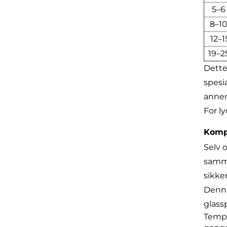
5–
8–1
12–
19–
Dette
spesi
annen
For l
Komp
Selv 
samme
sikke
Denne
glass
Tempe