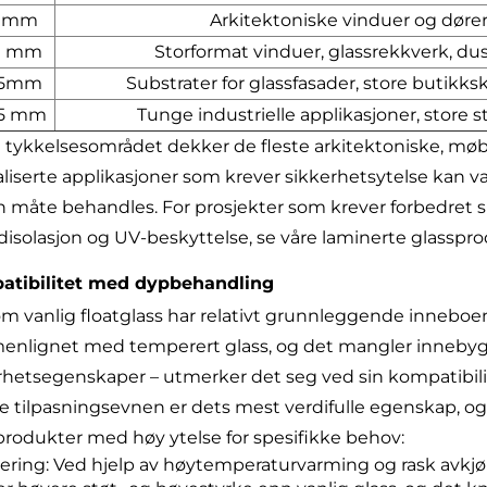
6 mm
Arkitektoniske vinduer og dører
0 mm
Storformat vinduer, glassrekkverk, dus
15mm
Substrater for glassfasader, store butikks
25 mm
Tunge industrielle applikasjoner, store 
 tykkelsesområdet dekker de fleste arkitektoniske, møbel
aliserte applikasjoner som krever sikkerhetsytelse kan va
 måte behandles. For prosjekter som krever forbedret si
ydisolasjon og UV-beskyttelse, se våre laminerte glasspro
atibilitet med dypbehandling
om vanlig floatglass har relativt grunnleggende innebo
nlignet med temperert glass, og det mangler innebygd te
rhetsegenskaper – utmerker det seg ved sin kompatibili
 tilpasningsevnen er dets mest verdifulle egenskap, og 
produkter med høy ytelse for spesifikke behov:
ring: Ved hjelp av høytemperaturvarming og rask avkjøli