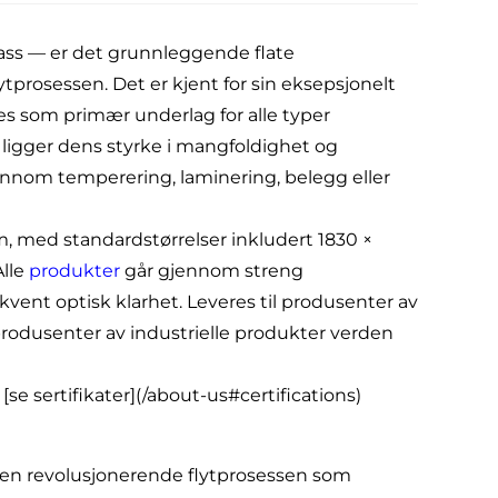
glass — er det grunnleggende flate
prosessen. Det er kjent for sin eksepsjonelt
ukes som primær underlag for alle typer
, ligger dens styrke i mangfoldighet og
nnom temperering, laminering, belegg eller
mm, med standardstørrelser inkludert 1830 ×
lle
produkter
går gjennom streng
ent optisk klarhet. Leveres til produsenter av
rodusenter av industrielle produkter verden
[se sertifikater](/about-us#certifications)
v den revolusjonerende flytprosessen som