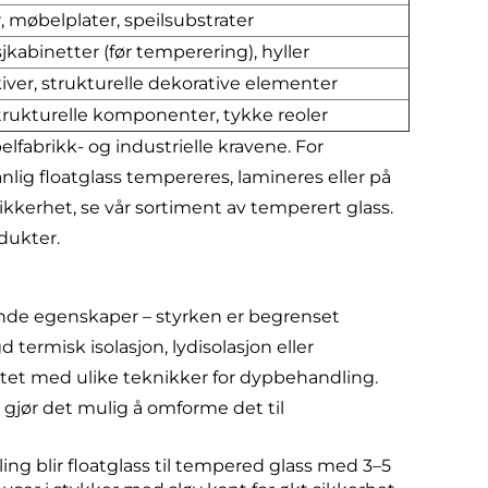
, møbelplater, speilsubstrater
jkabinetter (før temperering), hyller
kiver, strukturelle dekorative elementer
strukturelle komponenter, tykke reoler
fabrikk- og industrielle kravene. For
nlig floatglass tempereres, lamineres eller på
kkerhet, se vår sortiment av temperert glass.
dukter.
ende egenskaper – styrken er begrenset
rmisk isolasjon, lydisolasjon eller
tet med ulike teknikker for dypbehandling.
gjør det mulig å omforme det til
ng blir floatglass til tempered glass med 3–5