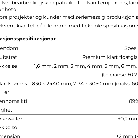
ket bearbeidingskompatibilitet — kan tempereres, lamine
enheter
tore prosjekter og kunder med seriemessig produksjon s
kvent kvalitet på alle ordre, med fleksible spesifikasjone
asjonsspesifikasjonar
iendom
Spesi
ubstrat
Premium klart floatgla
ykkelse
1,6 mm, 2 mm, 3 mm, 4 mm, 5 mm, 6 mm,
(toleranse ±0,
ardstørrels
1830 × 2440 mm, 2134 × 3050 mm (maks. 6000
er
ennomsikti
89
ghet
eranse for
±0,2 mm
ykkelse
mensjon
±2 mm (