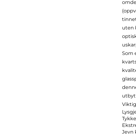
omdef
(oppv
tinne
uten 
optis
uskar
Som e
kvart
kvali
glass
denne
utbyt
Vikti
Lysgj
Tykke
Ekstr
Jevn 