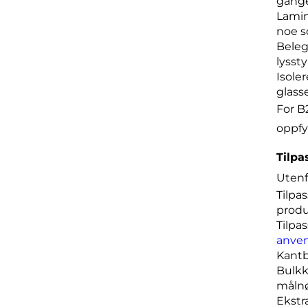
gange
Lamin
noe s
Beleg
lysst
Isole
glass
For B
oppfy
Tilpa
Utenfo
Tilpa
produ
Tilpa
anve
Kantb
Bulkk
måln
Ekstr