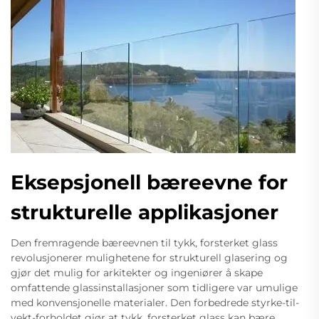
Eksepsjonell bæreevne for
strukturelle applikasjoner
Den fremragende bæreevnen til tykk, forsterket glass
revolusjonerer mulighetene for strukturell glasering og
gjør det mulig for arkitekter og ingeniører å skape
omfattende glassinstallasjoner som tidligere var umulige
med konvensjonelle materialer. Den forbedrede styrke-til-
vekt-forholdet gjør at tykk, forsterket glass kan bære