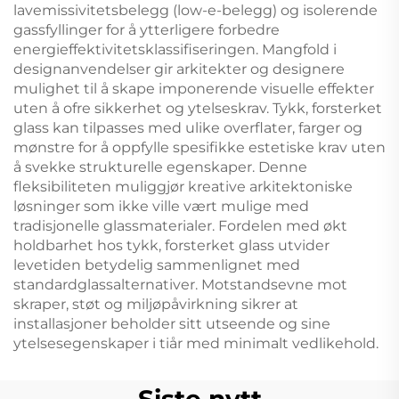
lavemissivitetsbelegg (low-e-belegg) og isolerende
gassfyllinger for å ytterligere forbedre
energieffektivitetsklassifiseringen. Mangfold i
designanvendelser gir arkitekter og designere
mulighet til å skape imponerende visuelle effekter
uten å ofre sikkerhet og ytelseskrav. Tykk, forsterket
glass kan tilpasses med ulike overflater, farger og
mønstre for å oppfylle spesifikke estetiske krav uten
å svekke strukturelle egenskaper. Denne
fleksibiliteten muliggjør kreative arkitektoniske
løsninger som ikke ville vært mulige med
tradisjonelle glassmaterialer. Fordelen med økt
holdbarhet hos tykk, forsterket glass utvider
levetiden betydelig sammenlignet med
standardglassalternativer. Motstandsevne mot
skraper, støt og miljøpåvirkning sikrer at
installasjoner beholder sitt utseende og sine
ytelsesegenskaper i tiår med minimalt vedlikehold.
Siste nytt