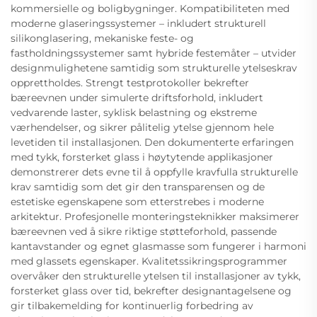
kommersielle og boligbygninger. Kompatibiliteten med
moderne glaseringssystemer – inkludert strukturell
silikonglasering, mekaniske feste- og
fastholdningssystemer samt hybride festemåter – utvider
designmulighetene samtidig som strukturelle ytelseskrav
opprettholdes. Strengt testprotokoller bekrefter
bæreevnen under simulerte driftsforhold, inkludert
vedvarende laster, syklisk belastning og ekstreme
værhendelser, og sikrer pålitelig ytelse gjennom hele
levetiden til installasjonen. Den dokumenterte erfaringen
med tykk, forsterket glass i høytytende applikasjoner
demonstrerer dets evne til å oppfylle kravfulla strukturelle
krav samtidig som det gir den transparensen og de
estetiske egenskapene som etterstrebes i moderne
arkitektur. Profesjonelle monteringsteknikker maksimerer
bæreevnen ved å sikre riktige støtteforhold, passende
kantavstander og egnet glasmasse som fungerer i harmoni
med glassets egenskaper. Kvalitetssikringsprogrammer
overvåker den strukturelle ytelsen til installasjoner av tykk,
forsterket glass over tid, bekrefter designantagelsene og
gir tilbakemelding for kontinuerlig forbedring av