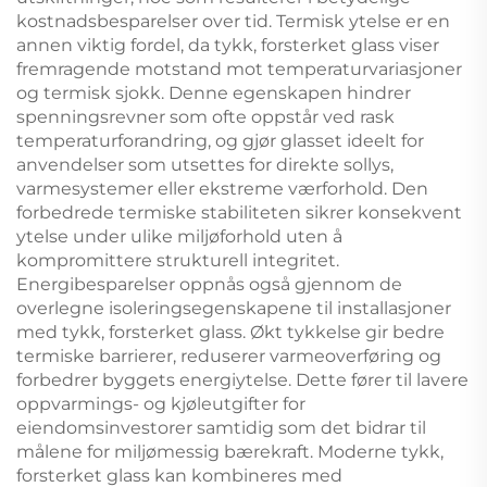
kostnadsbesparelser over tid. Termisk ytelse er en
annen viktig fordel, da tykk, forsterket glass viser
fremragende motstand mot temperaturvariasjoner
og termisk sjokk. Denne egenskapen hindrer
spenningsrevner som ofte oppstår ved rask
temperaturforandring, og gjør glasset ideelt for
anvendelser som utsettes for direkte sollys,
varmesystemer eller ekstreme værforhold. Den
forbedrede termiske stabiliteten sikrer konsekvent
ytelse under ulike miljøforhold uten å
kompromittere strukturell integritet.
Energibesparelser oppnås også gjennom de
overlegne isoleringsegenskapene til installasjoner
med tykk, forsterket glass. Økt tykkelse gir bedre
termiske barrierer, reduserer varmeoverføring og
forbedrer byggets energiytelse. Dette fører til lavere
oppvarmings- og kjøleutgifter for
eiendomsinvestorer samtidig som det bidrar til
målene for miljømessig bærekraft. Moderne tykk,
forsterket glass kan kombineres med