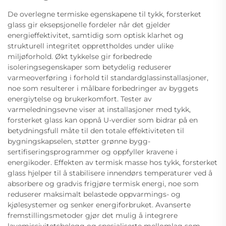
De overlegne termiske egenskapene til tykk, forsterket
glass gir eksepsjonelle fordeler når det gjelder
energieffektivitet, samtidig som optisk klarhet og
strukturell integritet opprettholdes under ulike
miljøforhold. Økt tykkelse gir forbedrede
isoleringsegenskaper som betydelig reduserer
varmeoverføring i forhold til standardglassinstallasjoner,
noe som resulterer i målbare forbedringer av byggets
energiytelse og brukerkomfort. Tester av
varmeledningsevne viser at installasjoner med tykk,
forsterket glass kan oppnå U-verdier som bidrar på en
betydningsfull måte til den totale effektiviteten til
bygningskapselen, støtter grønne bygg-
sertifiseringsprogrammer og oppfyller kravene i
energikoder. Effekten av termisk masse hos tykk, forsterket
glass hjelper til å stabilisere innendørs temperaturer ved å
absorbere og gradvis frigjøre termisk energi, noe som
reduserer maksimalt belastede oppvarmings- og
kjølesystemer og senker energiforbruket. Avanserte
fremstillingsmetoder gjør det mulig å integrere
lavemissivitetsbelegg og spesialiserte mellomlag som