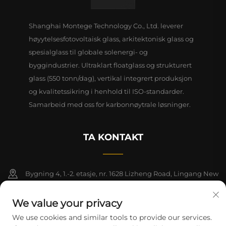
Shanghai Montege Technology Co., Ltd. leverer
høyytelsesfotovoltaisk glass, arkitektonisk glass og
spesialglass til globale solenergi- og
byggindustrier. Ultraklart floatglass og strukturert
glass (550 tonn/dag), vertikal integrert produksjon
og kvalitetssikring i henhold til ISO-standarder.
Samarbeid med oss for karbonnøytrale løsninger.
TA KONTAKT
Bygning 4, 1.-2. etasje, nr. 1628 Lizheng Road, Lingang New
Area, Kinas frihandelssone (Shanghai)
We value your privacy
+86-15124919712
We use cookies and similar tools to provide our services.