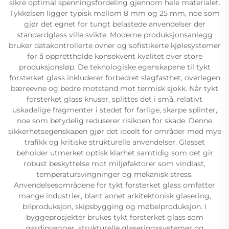
sikre optimal spenningsfordeling gjennom hele materialet.
Tykkelsen ligger typisk mellom 8 mm og 25 mm, noe som
gjør det egnet for tungt belastede anvendelser der
standardglass ville svikte. Moderne produksjonsanlegg
bruker datakontrollerte ovner og sofistikerte kjølesystemer
for å opprettholde konsekvent kvalitet over store
produksjonsløp. De teknologiske egenskapene til tykt
forsterket glass inkluderer forbedret slagfasthet, overlegen
bæreevne og bedre motstand mot termisk sjokk. Når tykt
forsterket glass knuser, splittes det i små, relativt
uskadelige fragmenter i stedet for farlige, skarpe splinter,
noe som betydelig reduserer risikoen for skade. Denne
sikkerhetsegenskapen gjør det ideelt for områder med mye
trafikk og kritiske strukturelle anvendelser. Glasset
beholder utmerket optisk klarhet samtidig som det gir
robust beskyttelse mot miljøfaktorer som vindlast,
temperatursvingninger og mekanisk stress.
Anvendelsesområdene for tykt forsterket glass omfatter
mange industrier, blant annet arkitektonisk glasering,
bilproduksjon, skipsbygging og møbelproduksjon. I
byggeprosjekter brukes tykt forsterket glass som
gardinvegger, strukturelle glaseringssystemer og