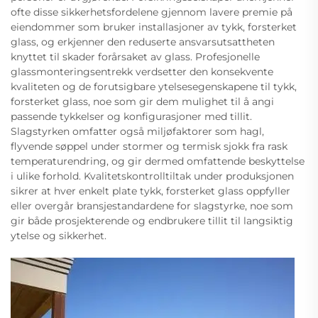
ofte disse sikkerhetsfordelene gjennom lavere premie på
eiendommer som bruker installasjoner av tykk, forsterket
glass, og erkjenner den reduserte ansvarsutsattheten
knyttet til skader forårsaket av glass. Profesjonelle
glassmonteringsentrekk verdsetter den konsekvente
kvaliteten og de forutsigbare ytelsesegenskapene til tykk,
forsterket glass, noe som gir dem mulighet til å angi
passende tykkelser og konfigurasjoner med tillit.
Slagstyrken omfatter også miljøfaktorer som hagl,
flyvende søppel under stormer og termisk sjokk fra rask
temperaturendring, og gir dermed omfattende beskyttelse
i ulike forhold. Kvalitetskontrolltiltak under produksjonen
sikrer at hver enkelt plate tykk, forsterket glass oppfyller
eller overgår bransjestandardene for slagstyrke, noe som
gir både prosjekterende og endbrukere tillit til langsiktig
ytelse og sikkerhet.