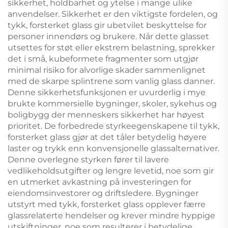
sikkerhet, holdbarhet og ytelse i mange ulike
anvendelser. Sikkerhet er den viktigste fordelen, og
tykk, forsterket glass gir ubetvilet beskyttelse for
personer innendørs og brukere. Når dette glasset
utsettes for støt eller ekstrem belastning, sprekker
det i små, kubeformete fragmenter som utgjør
minimal risiko for alvorlige skader sammenlignet
med de skarpe splintrene som vanlig glass danner.
Denne sikkerhetsfunksjonen er uvurderlig i mye
brukte kommersielle bygninger, skoler, sykehus og
boligbygg der menneskers sikkerhet har høyest
prioritet. De forbedrede styrkeegenskapene til tykk,
forsterket glass gjør at det tåler betydelig høyere
laster og trykk enn konvensjonelle glassalternativer.
Denne overlegne styrken fører til lavere
vedlikeholdsutgifter og lengre levetid, noe som gir
en utmerket avkastning på investeringen for
eiendomsinvestorer og driftsledere. Bygninger
utstyrt med tykk, forsterket glass opplever færre
glassrelaterte hendelser og krever mindre hyppige
utskiftninger, noe som resulterer i betydelige