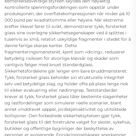
bemerkelsesverdige styrken skyldes den nøyaktig
kontrollerte spenningsfordelingen som oppstår under
produksjonen, der overflatekompressjonen når nivåer på 10
000 pund per kvadrattomme eller høyere. Når ekstreme
krefter likevel fører til svikt, demonstrerer tykk, forsterket
glass sine overlegne sikkerhetsegenskaper ved å splittes i
tusenvis av små, relativt uskyldige fragmenter i stedet for å
danne farlige skarpe kanter. Dette
fragmenteringsmønsteret, kjent som «dicing», reduserer
betydelig risikoen for alvorlige kløvsår og skader som
vanligvis følger med knust standardglass.
Sikkerhetsfordelene går lenger enn bare bruddmønsteret:
Tykk, forsterket glass beholder sin strukturelle integritet
selv ved betydelige slag, og holder ofte på plass lenge nok
til sikker evakuering eller nødinngrep. Teststandarder
krever at tykk, forsterket glass tåler bestemte slagenheter
og lastfordelinger som simulerer reelle scenarier, blant
annet vinddrevet søppel, jordskjelvaktivitet og utilsiktede
kollisjoner. Den forbedrede sikkerhetsytelsen gjør tykk,
forsterket glass til det foretrukne valget for skoler, sykehus,
butikker og offentlige bygninger der beskyttelse av
personer er avgjørende. Forsikringsselskaper anerkjenner