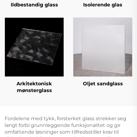
Ildbestandig glass
Isolerende glas
Arkitektonisk
Oljet sandglass
mønsterglass
Fordelene med tykk, forsterket glass strekker seg
langt forbi grunnleggende funksjonalitet og gir
omfattende løsninger som tilfredsstiller krav til