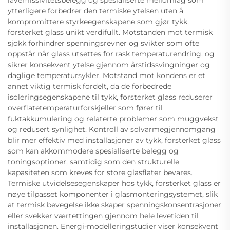
ytterligere forbedrer den termiske ytelsen uten å
kompromittere styrkeegenskapene som gjør tykk,
forsterket glass unikt verdifullt. Motstanden mot termisk
sjokk forhindrer spenningsrevner og svikter som ofte
oppstår når glass utsettes for rask temperaturendring, og
sikrer konsekvent ytelse gjennom årstidssvingninger og
daglige temperatursykler. Motstand mot kondens er et
annet viktig termisk fordelt, da de forbedrede
isoleringsegenskapene til tykk, forsterket glass reduserer
overflatetemperaturforskjeller som fører til
fuktakkumulering og relaterte problemer som muggvekst
og redusert synlighet. Kontroll av solvarmegjennomgang
blir mer effektiv med installasjoner av tykk, forsterket glass
som kan akkommodere spesialiserte belegg og
toningsoptioner, samtidig som den strukturelle
kapasiteten som kreves for store glasflater bevares.
Termiske utvidelsesegenskaper hos tykk, forsterket glass er
nøye tilpasset komponenter i glasmonteringsystemet, slik
at termisk bevegelse ikke skaper spenningskonsentrasjoner
eller svekker værtettingen gjennom hele levetiden til
installasjonen. Energi-modelleringstudier viser konsekvent