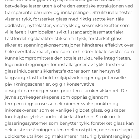
betydelige laster uten å ofre den estetiske attraksjonen ved
transparente barrierer og innkapslinger. Strukturelle tester
viser at tykk, forsterket glass med riktig støtte kan tåle
dødlaster, nyttelaster, vindtrykk og seismiske krefter som
ville føre til umiddelbar svikt i standardglassmaterialer.
Lastfordelingskarakteristikken til tykk, forsterket glass
sikrer at spenningskonsentrasjoner håndteres effektivt over
hele overflatearealet, noe som forhindrer lokale svikter som
kunne kompromittere den totale strukturelle integriteten.
Ingeniørutregninger for installasjoner av tykk, forsterket
glass inkluderer sikkerhetsfaktorer som tar hensyn til
langvarige lastforhold, miljøpåvirkninger og potensielle
påvirkningsscenarier, og gir konservative
designtilnærminger som prioriterer brukersikkerhet. De
jevne styrkeegenskapene som oppnås gjennom
tempereringsprosessen eliminerer svake punkter og
inkonsekvenser som er vanlige i glødet glass, og skaper
forutsigbar ytelse under ulike lastforhold. Strukturelle
glaseringssystemer som benytter tykk, forsterket glass kan
dekke større åpninger uten mellomstøtter, noe som skaper
ublokerte utsikter og maksimerer naturlig lysinntrenging i