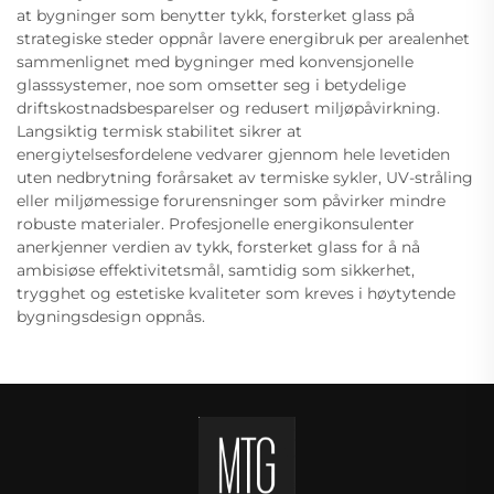
at bygninger som benytter tykk, forsterket glass på
strategiske steder oppnår lavere energibruk per arealenhet
sammenlignet med bygninger med konvensjonelle
glasssystemer, noe som omsetter seg i betydelige
driftskostnadsbesparelser og redusert miljøpåvirkning.
Langsiktig termisk stabilitet sikrer at
energiytelsesfordelene vedvarer gjennom hele levetiden
uten nedbrytning forårsaket av termiske sykler, UV-stråling
eller miljømessige forurensninger som påvirker mindre
robuste materialer. Profesjonelle energikonsulenter
anerkjenner verdien av tykk, forsterket glass for å nå
ambisiøse effektivitetsmål, samtidig som sikkerhet,
trygghet og estetiske kvaliteter som kreves i høytytende
bygningsdesign oppnås.