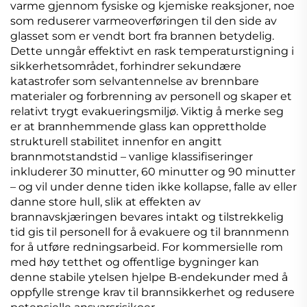
varme gjennom fysiske og kjemiske reaksjoner, noe
som reduserer varmeoverføringen til den side av
glasset som er vendt bort fra brannen betydelig.
Dette unngår effektivt en rask temperaturstigning i
sikkerhetsområdet, forhindrer sekundære
katastrofer som selvantennelse av brennbare
materialer og forbrenning av personell og skaper et
relativt trygt evakueringsmiljø. Viktig å merke seg
er at brannhemmende glass kan opprettholde
strukturell stabilitet innenfor en angitt
brannmotstandstid – vanlige klassifiseringer
inkluderer 30 minutter, 60 minutter og 90 minutter
– og vil under denne tiden ikke kollapse, falle av eller
danne store hull, slik at effekten av
brannavskjæringen bevares intakt og tilstrekkelig
tid gis til personell for å evakuere og til brannmenn
for å utføre redningsarbeid. For kommersielle rom
med høy tetthet og offentlige bygninger kan
denne stabile ytelsen hjelpe B-endekunder med å
oppfylle strenge krav til brannsikkerhet og redusere