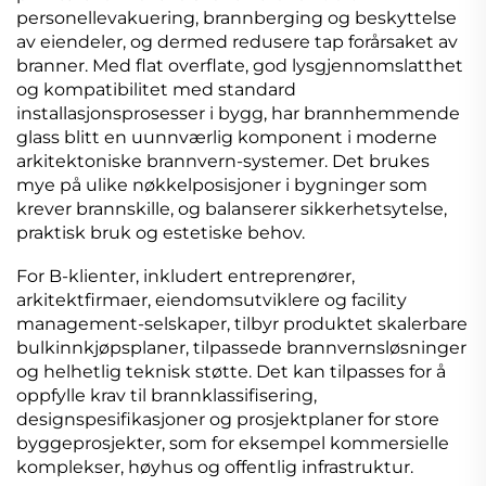
personellevakuering, brannberging og beskyttelse
av eiendeler, og dermed redusere tap forårsaket av
branner. Med flat overflate, god lysgjennomslatthet
og kompatibilitet med standard
installasjonsprosesser i bygg, har brannhemmende
glass blitt en uunnværlig komponent i moderne
arkitektoniske brannvern-systemer. Det brukes
mye på ulike nøkkelposisjoner i bygninger som
krever brannskille, og balanserer sikkerhetsytelse,
praktisk bruk og estetiske behov.
For B-klienter, inkludert entreprenører,
arkitektfirmaer, eiendomsutviklere og facility
management-selskaper, tilbyr produktet skalerbare
bulkinnkjøpsplaner, tilpassede brannvernsløsninger
og helhetlig teknisk støtte. Det kan tilpasses for å
oppfylle krav til brannklassifisering,
designspesifikasjoner og prosjektplaner for store
byggeprosjekter, som for eksempel kommersielle
komplekser, høyhus og offentlig infrastruktur.