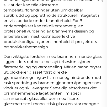
slik at det kan tåle ekstreme
temperaturforandringer uten umiddelbar
sprøbrudd og opprettholde strukturell integritet i
en viss periode under brannforhold. For B-
endeprosjekter kan teknikerteamet gi en
profesjonell vurdering av brannvernsklassen og
anbefale den mest kostnadseffektive
produktkonfigurasjonen i henhold til prosjektets
brannsikkerhetsdesign.
Den viktigste fordelen med brannhemmende glass
ligger i dets dobbelte beskyttelsesfunksjoner:
flammedeling og varmedeling. Når en brann bryter
ut, blokkerer glasset først direkte
gjennomtrengning av flammer og hindrer dermed
rask spredning av brannen gjennom åpninger som
vinduer og skillevegger. Samtidig absorberer det
brannhemmende laget (enten limlaget i
sammensatt glass eller den modifiserte
glassmatrisen i monolittisk glass) en stor mengde