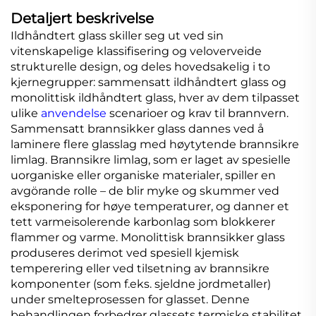
Detaljert beskrivelse
Ildhåndtert glass skiller seg ut ved sin
vitenskapelige klassifisering og veloverveide
strukturelle design, og deles hovedsakelig i to
kjernegrupper: sammensatt ildhåndtert glass og
monolittisk ildhåndtert glass, hver av dem tilpasset
ulike
anvendelse
scenarioer og krav til brannvern.
Sammensatt brannsikker glass dannes ved å
laminere flere glasslag med høytytende brannsikre
limlag. Brannsikre limlag, som er laget av spesielle
uorganiske eller organiske materialer, spiller en
avgörande rolle – de blir myke og skummer ved
eksponering for høye temperaturer, og danner et
tett varmeisolerende karbonlag som blokkerer
flammer og varme. Monolittisk brannsikker glass
produseres derimot ved spesiell kjemisk
temperering eller ved tilsetning av brannsikre
komponenter (som f.eks. sjeldne jordmetaller)
under smelteprosessen for glasset. Denne
behandlingen forbedrer glassets termiske stabilitet,