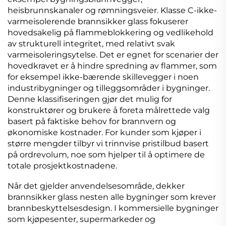
heisbrunnskanaler og rømningsveier. Klasse C-ikke-
varmeisolerende brannsikker glass fokuserer
hovedsakelig på flammeblokkering og vedlikehold
av strukturell integritet, med relativt svak
varmeisoleringsytelse. Det er egnet for scenarier der
hovedkravet er å hindre spredning av flammer, som
for eksempel ikke-bærende skillevegger i noen
industribygninger og tilleggsområder i bygninger.
Denne klassifiseringen gjør det mulig for
konstruktører og brukere å foreta målrettede valg
basert på faktiske behov for brannvern og
økonomiske kostnader. For kunder som kjøper i
større mengder tilbyr vi trinnvise pristilbud basert
på ordrevolum, noe som hjelper til å optimere de
totale prosjektkostnadene.
Når det gjelder anvendelsesområde, dekker
brannsikker glass nesten alle bygninger som krever
brannbeskyttelsesdesign. I kommersielle bygninger
som kjøpesenter, supermarkeder og