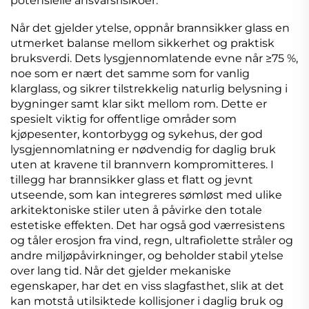
potensielle ansvarsrisikoer.
Når det gjelder ytelse, oppnår brannsikker glass en
utmerket balanse mellom sikkerhet og praktisk
bruksverdi. Dets lysgjennomlatende evne når ≥75 %,
noe som er nært det samme som for vanlig
klarglass, og sikrer tilstrekkelig naturlig belysning i
bygninger samt klar sikt mellom rom. Dette er
spesielt viktig for offentlige områder som
kjøpesenter, kontorbygg og sykehus, der god
lysgjennomlatning er nødvendig for daglig bruk
uten at kravene til brannvern kompromitteres. I
tillegg har brannsikker glass et flatt og jevnt
utseende, som kan integreres sømløst med ulike
arkitektoniske stiler uten å påvirke den totale
estetiske effekten. Det har også god værresistens
og tåler erosjon fra vind, regn, ultrafiolette stråler og
andre miljøpåvirkninger, og beholder stabil ytelse
over lang tid. Når det gjelder mekaniske
egenskaper, har det en viss slagfasthet, slik at det
kan motstå utilsiktede kollisjoner i daglig bruk og