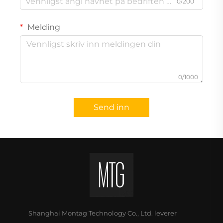
0/200
Melding
0/1000
Send inn
Shanghai Montag Technology Co., Ltd. leverer