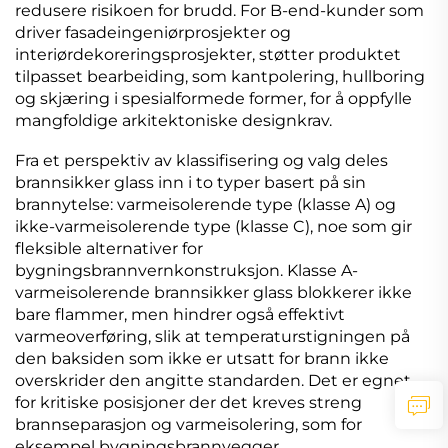
redusere risikoen for brudd. For B-end-kunder som
driver fasadeingeniørprosjekter og
interiørdekoreringsprosjekter, støtter produktet
tilpasset bearbeiding, som kantpolering, hullboring
og skjæring i spesialformede former, for å oppfylle
mangfoldige arkitektoniske designkrav.
Fra et perspektiv av klassifisering og valg deles
brannsikker glass inn i to typer basert på sin
brannytelse: varmeisolerende type (klasse A) og
ikke-varmeisolerende type (klasse C), noe som gir
fleksible alternativer for
bygningsbrannvernkonstruksjon. Klasse A-
varmeisolerende brannsikker glass blokkerer ikke
bare flammer, men hindrer også effektivt
varmeoverføring, slik at temperaturstigningen på
den baksiden som ikke er utsatt for brann ikke
overskrider den angitte standarden. Det er egnet
for kritiske posisjoner der det kreves streng
brannseparasjon og varmeisolering, som for
eksempel bygningsbrannvegger,