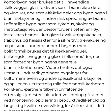
kontorbygninger brukes det til innvendige
skillevegger, glassrekkverk samt brannsikre dører
og vinduer, noe som effektivt deler opp bygningen i
brannseksjoner og hindrer rask spredning av brann.
I offentlige bygninger som sykehus, skoler og
metrostasjoner, der personfordensiteten er høy,
installeres brannsikker glass i evakueringskanaler,
trapphus og heissjakter for å sikre trygg evakuering
av personell under branner. I høyhus med
boligformål brukes det til kjøkkenvinduer,
balkongskillevegger og glass i fellesområder, noe
som forbedrer bygningens generelle
brannsikkerhetsnivå. Videre brukes det også
utstrakt i industribygninger, bygninger for
kulturminnevern og andre spesialkonstruksjoner,
og spiller en uerstattelig rolle for brannsikkerheten.
For B-end-partnere tilbyr vi omfattende
ettersalgstjenester, inkludert veiledning på stedet
ved montering, opplæring i produktvedlikehold og
langsiktig kvalitetsovervåking, for å sikre stabil drift