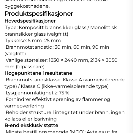
byggekostnadene.
Produktspesifikasjoner
Hovedspesifikasjoner
·Type: Kompositt brannsikker glass / Monolittisk
brannsikker glass (valgfritt)
·Tykkelse: 5 mm–25 mm
·Brannmotstandstid: 30 min, 60 min, 90 min
(valgfritt)
·Vanlige størrelser: 1830 × 2440 mm, 2134 × 3050
mm (tilpassbare)
Høgepunktane i resultatane
·Brannmotstandsklasse: Klasse A (varmeisolerende
type) / Klasse C (ikke-varmeisolerende type)
·Lysgjennomlatighet ≥ 75 %
·Forhindrer effektivt sprening av flammer og
varmeoverføring
·Beholder strukturell integritet under brann, ingen
kollaps eller løsrivning
B-end eksklusiv støtte
·Minste bestillingsmengde (MOQ): Avtales ut fra