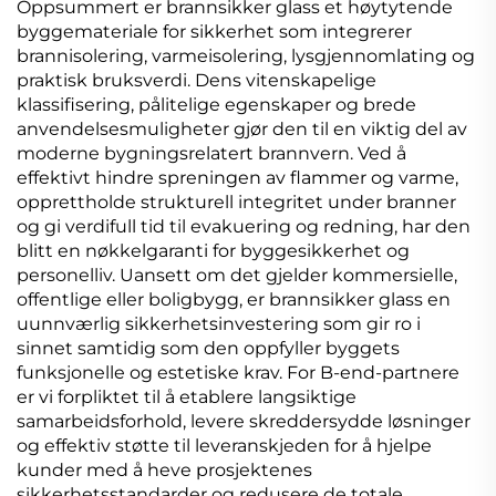
Oppsummert er brannsikker glass et høytytende
byggemateriale for sikkerhet som integrerer
brannisolering, varmeisolering, lysgjennomlating og
praktisk bruksverdi. Dens vitenskapelige
klassifisering, pålitelige egenskaper og brede
anvendelsesmuligheter gjør den til en viktig del av
moderne bygningsrelatert brannvern. Ved å
effektivt hindre spreningen av flammer og varme,
opprettholde strukturell integritet under branner
og gi verdifull tid til evakuering og redning, har den
blitt en nøkkelgaranti for byggesikkerhet og
personelliv. Uansett om det gjelder kommersielle,
offentlige eller boligbygg, er brannsikker glass en
uunnværlig sikkerhetsinvestering som gir ro i
sinnet samtidig som den oppfyller byggets
funksjonelle og estetiske krav. For B-end-partnere
er vi forpliktet til å etablere langsiktige
samarbeidsforhold, levere skreddersydde løsninger
og effektiv støtte til leveranskjeden for å hjelpe
kunder med å heve prosjektenes
sikkerhetsstandarder og redusere de totale