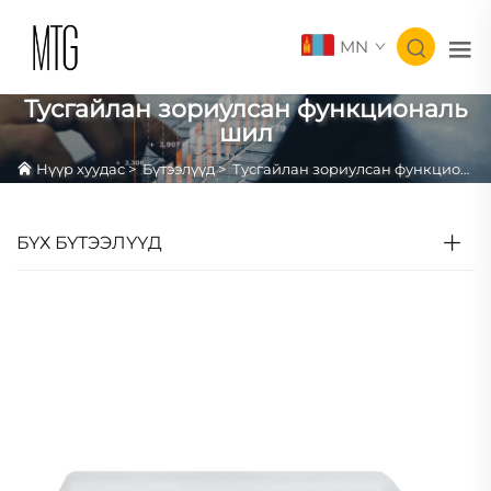
MN
Тусгайлан зориулсан функциональ
шил
Нүүр хуудас
>
Бүтээлүүд
>
Тусгайлан зориулсан функциональ шил
БҮХ БҮТЭЭЛҮҮД