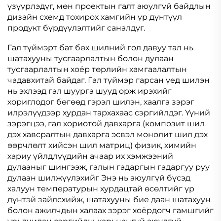
үзүүрлэдүг, мөн проектын галт аюулгүй байдлын
дизайн схемд тохирох хамгийн үр дүнтүүл
продукт бүрдүүлэлтийг саналдүг.
Гал түймэрт бат бөх шилний гол давуу тал нь
шатахууны тусгаарлалтын болон дулаан
тусгаарлалтын хоёр төрлийн хамгаалалтын
чадавхитай байдаг. Гал түймэр гарсан үед шилэн
нь эхлээд гал шуурга шууд орж ирэхийг
хориглодог бөгөөд гэрэл шилэн, хаалга зэрэг
илрэлүүдээр хурдан тархахаас сэргийлдэг. Үүний
зэрэгцээ, гал хориотой давхарга (композит шил
дэх хавсралтын давхарга эсвэл монолит шил дэх
өөрчлөлт хийсэн шил матриц) физик, химийн
хариу үйлдлүүдийн ачаар их хэмжээний
дулааныг шингээж, галын гадаргын гадаргуу руу
дулаан шилжүүлэхийг Энэ нь аюулгүй бүсэд
халуун температурын хурдацтай өсөлтийг үр
дүнтэй зайлсхийж, шатахууны бие даан шатахуун
болон ажилчдын халаах зэрэг хоёрдогч гамшгийг