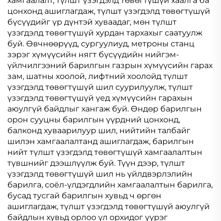
хамгаалалт, түлшт үзэгдэлд төвөгтүшүй хаалга ба
цонхонд ашиглагдаж, түлшт үзэгдэлд төвөгтүшүй
бүсүүдийг үр дүнтэй хуваадаг, мөн түлшт
үзэгдэлд төвөгтүшүй хурдан тархахыг саатуулж
буй. Өвчнөөрүүд, сургуулиуд, метроны станц
зэрэг хүмүүсийн нягт бүсүүдийн нийгэм-
үйлчилгээний барилгын газрын хүмүүсийн гарах
зам, шатны хоолой, лифтний хоолойд түлшт
үзэгдэлд төвөгтүшүй шил суурилуулж, түлшт
үзэгдэлд төвөгтүшүй үед хүмүүсийн гарахын
аюулгүй байдлыг хангаж буй. Өндөр барилгын
орон сууцны барилгын үүрдний цонхонд,
балконд хуваарилуур шил, нийтийн талбайг
шилэн хамгаалалтанд ашиглагдаж, барилгын
нийт түлшт үзэгдэлд төвөгтүшүй хамгаалалтын
түвшнийг дээшлүүлж буй. Түүн дээр, түлшт
үзэгдэлд төвөгтүшүй шил нь үйлдвэрлэлийн
барилга, соёл-үлдэгдлийн хамгаалалтын барилга,
бусад тусгай барилгын хувьд ч өргөн
ашиглагдаж, түлшт үзэгдэлд төвөгтүшүй аюулгүй
байдлын хувьд орлоо үл орхидог үүрэг