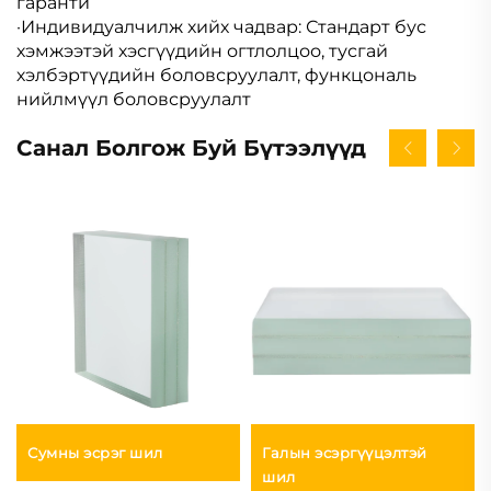
гаранти
·Индивидуалчилж хийх чадвар: Стандарт бус
хэмжээтэй хэсгүүдийн огтлолцоо, тусгай
хэлбэртүүдийн боловсруулалт, функцональ
нийлмүүл боловсруулалт
Санал Болгож Буй Бүтээлүүд
Сумны эсрэг шил
Галын эсэргүүцэлтэй
шил