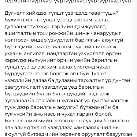
герметиктүүртүүртүүртүүртүүртүүртүүртүүртүүртүү
Дүгнэлт хийхдээ, түлшт үзэгдэлд төвөгтүшүй
бүхий шил нь түлшт үзэгдлээс хамгаалах,
дулааныг түлхүүр, гэрлийн дамжуулалт,
ашиглалтын тохиромжийн шинж чанаруудыг
нэгтгэсэн өндөр үзүүрлэлт барилгын аюулгүй
бүтээдмийн материал юм. Түүний шинжлэх
ухааны ангилал, найдвартай үзүүрлэлт, өргөн
хэрэглээ нь түүнийг орчин үеийн барилгын
түлшт үзэгдлээс хамгаалах системд чухал
бүрдүүлэгч хэсэг болгож өгч буй. Түлшт
үзэгдлийн далаа ба дулааны тархалтыг үр дүнтэй
саатуулж, галт үзэгдлүүд үед барилгын
бүтцүүдийн бүтэн бүтэлцүүдийг хадгалж,
зугаацаа ба спасалын хугацааг үр дүнтэй хангаж,
түүн дээр барилгын аюулгүй бүтээдмийн ба
хүмүүсийн амь насын чухал гарант болой.
Бизнес, нийгмийн эсвэл орон сууцны барилгын
аль алинд түлшт үзэгдлээс хамгаалах шил нь
аюулгүй бүтээдмийн хөрөнгө оруулалт безуулхан