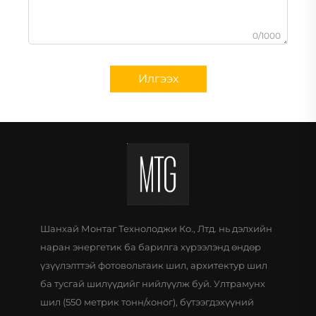
0/1000
Илгээх
Шанхай Монтаг Технолоджи Ко., Лтд. нь дэлхийн
наран энергетик ба барилга хүрээлэнд өндөр
үзүүлэлттэй фотовольтаик шил, архитектур шил
ба тусгай шилүүдийг нийлүүлж буй. Ултрамунх
шил (550 метрик тонн/хоног), бүтээгдэхүүний