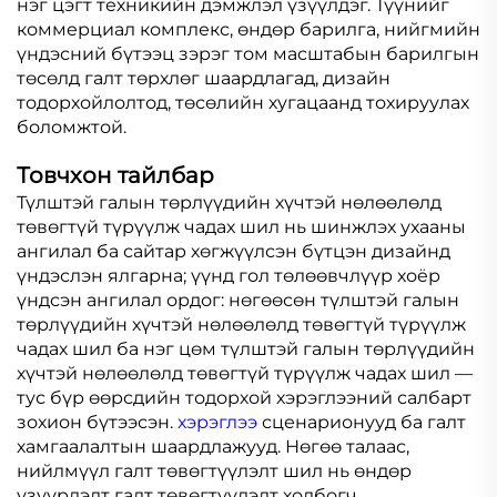
нэг цэгт техникийн дэмжлэл үзүүлдэг. Түүнийг
коммерциал комплекс, өндөр барилга, нийгмийн
үндэсний бүтээц зэрэг том масштабын барилгын
төсөлд галт төрхлөг шаардлагад, дизайн
тодорхойлолтод, төсөлийн хугацаанд тохируулах
боломжтой.
Товчхон тайлбар
Түлштэй галын төрлүүдийн хүчтэй нөлөөлөлд
төвөгтүй түрүүлж чадах шил нь шинжлэх ухааны
ангилал ба сайтар хөгжүүлсэн бүтцэн дизайнд
үндэслэн ялгарна; үүнд гол төлөөвчлүүр хоёр
үндсэн ангилал ордог: нөгөөсөн түлштэй галын
төрлүүдийн хүчтэй нөлөөлөлд төвөгтүй түрүүлж
чадах шил ба нэг цөм түлштэй галын төрлүүдийн
хүчтэй нөлөөлөлд төвөгтүй түрүүлж чадах шил —
тус бүр өөрсдийн тодорхой хэрэглээний салбарт
зохион бүтээсэн.
хэрэглээ
сценарионууд ба галт
хамгаалалтын шаардлажууд. Нөгөө талаас,
нийлмүүл галт төвөгтүүлэлт шил нь өндөр
үзүүрлэлт галт төвөгтүүлэлт холбогч