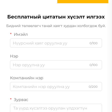
Бесплатный цитатын хүсэлт илгээх
Бидний төлөөлөгч танай хаягт хурдан холбогдож буй.
Имэйл
0/100
Нэр
0/100
Компанийн нэр
0/200
Зурвас