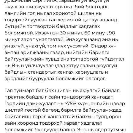
урьдчилан сэргийлж, харьцангуй аюулгүй
нүүлгэн шилжүүлэх орчныг бий болгодог.
Хамгийн гол нь гал хориотой шилэн нь
тодорхойлуулсан гал хориотой цаг хугацаанд
бүтцийн тогтвортой байдлыг хадгалах
боломжтой. Ихэвчлэн 30 минут, 60 минут, 90
минут зэрэг үнэлгээтэй. Энэ хугацаанд энэ нь
унахгүй, унахгүй, том нүх үүсэхгүй. Өндөр хүн
амтай арилжааны газар, нийтийн барилга
байгууламжийн хувьд энэ тогтвортой гүйцэтгэл
нь B-ын үйлчлүүлэгчдэд хатуу галын аюулгүй
байдлын стандартыг хангах, хариуцлагын
эрсдлийг бууруулах боломжийг олгодог.
Гал түймэрт бат бөх шилэн нь аюулгүй байдал,
практик байдлыг сайн тэнцвэртэй хангадаг.
Гэрлийн дамжуулалт нь ≥75% хүрч, энгийн цэвэр
шилтэй төстэй бөгөөд барилга байгууламждад
байгалийн гэрэл хангалттай байхын тулд, орон
зайн хооронд тодорхой харааг хадгалах
боломжийг бүрдүүлж байна. Энэ нь өдөр тутмын