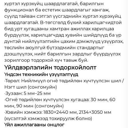
хүртэл хүрэхүйц шаардлагатай, барилгын
функционал ба естетик шаардлагыг хангаж,
сүүлд тайван сэтгэл үүсгэдмийн хүртэл хүрэхүйц
шаардлагатай. B-төгсгөлд бүхий харилцагчидтой
бид урт хугацааны хамтран ажиллах харилцаа
бүрдүүлэх, харилцагчдад хувийн шийдлүүд ба үр
дүнтэй нийлүүлэлтийн цахим дэмжлүүд үзүүрлэх,
төслийн аюулгүй бүтээдмийн стандартыг
дээшлүүлэх, нийт барилгын зардлыг бүүрдүүлэх
зорилгоор тодорхой хүч тавьж буй.
Үйлдвэрлэлийн тодорхойлолт
Үндсэн техникийн үзүүлэлтүүд
·Төрөл: Нийлмүүл огнё төдийлөн хүчтүүлсэн шил /
Нэгт шил (сонгомуйн)
·Зузаан: 5 мм–25 мм
·Огнё төдийлөн хүчтүүлсэн хугацаа: 30 мин, 60
мин, 90 мин (сонгомуйн)
·Хэвийн хэмжээ: 1830×2440 мм, 2134×3050 мм
(хүсэлтэй хэмжээд тохируулж болно)
Үйл ажиллагааны онцлог