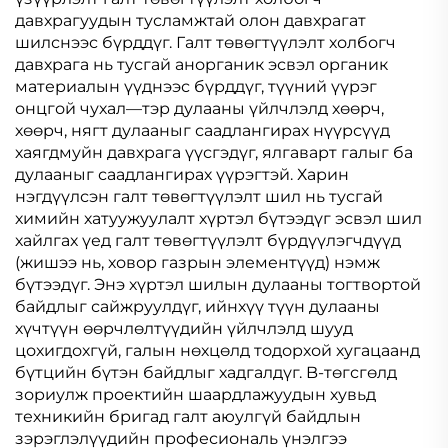
давхрагуудын тусламжтай олон давхрагат
шилснээс бүрддүг. Галт төвөгтүүлэлт холбогч
давхрага нь тусгай анорганик эсвэл органик
материалын үүднээс бүрддүг, түүний үүрэг
онцгой чухал—тэр дулааны үйлчлэлд хөөрч,
хөөрч, нягт дулааныг саадлангирах нүүрсүүд
хаягдмуйн давхрага үүсгэдүг, ялгаварт галыг ба
дулааныг саадлангирах үүрэгтэй. Харин
нэгдүүлсэн галт төвөгтүүлэлт шил нь тусгай
химийн хатуужуулалт хүртэл бүтээдүг эсвэл шил
хайлгах үед галт төвөгтүүлэлт бүрдүүлэгчдүүд
(жишээ нь, ховор газрын элементүүд) нэмж
бүтээдүг. Энэ хүртэл шилын дулааны тогтвортой
байдлыг сайжруулдүг, ийнхүү түүн дулааны
хүчтүүн өөрчлөлтүүдийн үйлчлэлд шууд
цохигдохгүй, галын нөхцөлд тодорхой хугацаанд
бүтцийн бүтэн байдлыг хадгалдүг. B-төгсгөлд
зориулж проектийн шаардлажуудын хувьд
техникийн бригад галт аюулгүй байдлын
зэрэглэлүүдийн професиональ үнэлгээ