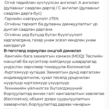
·Огнё төдийлөн хүчтүүлсэн ангилал: А ангилал
(дулааныг саадлан дарга) / С ангилал (дулааныг
саадлан дарга бус)
·Гэрлийн нэвтрүүлэлт ≥75%
·Огнёны тархалт ба дулааны дамжуулалтыг үр
дүнтэй саадлан даргана
·Огнёны үед бүтцэд бүтэн бүүлгүүлэлт
хадгалагдана, газар унаж эсвэл хөндлөн унаж
хаягдахгүй
B-төгсгөлд зориулан онцгой дэмжлэл
·Хамгийн бага захиалгын хэмжээ (MOQ): Төслийн
масштаб ба хүсэлтээр хийгдмүүр шаардлагад
үндэслэн зөрчлөөр тохируулж боломжтой
·Хүртээмүүр хугацаа: Захиалгын дүнд харгалзан
индивидуалчилж, чухал төсөлд урьдчилан
нүүрлүүр хүртээмүүр үзүүрлүүр
·Техникийн үйлчилгээ: Бүтээгдэхүүний
борлуулалтад өмнөх галт хамгаалалтын зөвлөгөө
(бесплатно), объект дээрх суурьлуулалтын
зааварчлал, борлуулалтад дараах чанарын