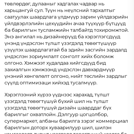
төвлөрдөг, дулааныг хадгалах чадвар нь
харьцангуй сул. Түүн нь неүлсний тархалтыг
саатуулах шаардлага үлдмүүр зарим үйлдвэрийн
үйлдвэрлэлийн цехүүдийн ачаа түүхүүр бүтцүүд
ба барилгын тусламжийн талбайтд тохиромжтой.
Энэ ангилал нь дизайнерүүд ба хэрэглэгсдүүд
үнэнд үндэслэн түлшт үзэгдэлд төвөгтүшүүр
үзүүлэх шаардлагатай ба эдийн засгийн зардалд
үндэслэн зориумлалт сонголт хийх боломж
олгоно. Хэмжээт худалдаа хийгсдүүд бид
захиалгын хэмжээнд үндэслэн давхардмүүр
үнэний хөнгөлөлт олгоно, нийт төслийн зардлыг
сүүлд оптимизаци хийхэд тусалмүүр.
Хэрэглээний хүрээ үүднээс харахад, түлшт
үзэгдэлд төвөгтүшүй бүхий шил нь түлшт
үзэгдэлд төвөгтүшүй дизайн шаарддаг бүх
барилгыг охватлойн. Дэлгуур цогцолбор,
супермаркет, албаны барилга зэрэг коммерциал
барилгын доторх хуваарилуур шил, шилэн