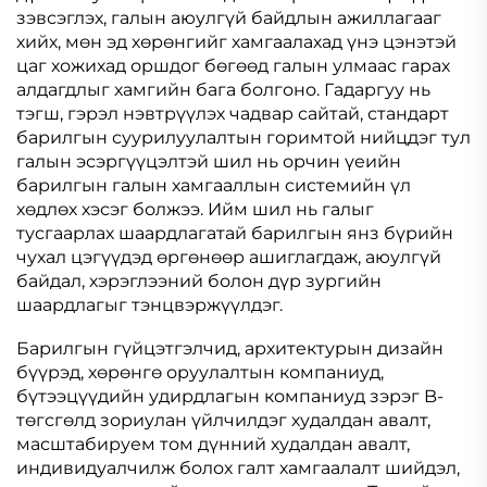
зэвсэглэх, галын аюулгүй байдлын ажиллагааг
хийх, мөн эд хөрөнгийг хамгаалахад үнэ цэнэтэй
цаг хожихад оршдог бөгөөд галын улмаас гарах
алдагдлыг хамгийн бага болгоно. Гадаргуу нь
тэгш, гэрэл нэвтрүүлэх чадвар сайтай, стандарт
барилгын суурилуулалтын горимтой нийцдэг тул
галын эсэргүүцэлтэй шил нь орчин үеийн
барилгын галын хамгааллын системийн үл
хөдлөх хэсэг болжээ. Ийм шил нь галыг
тусгаарлах шаардлагатай барилгын янз бүрийн
чухал цэгүүдэд өргөнөөр ашиглагдаж, аюулгүй
байдал, хэрэглээний болон дүр зургийн
шаардлагыг тэнцвэржүүлдэг.
Барилгын гүйцэтгэлчид, архитектурын дизайн
бүүрэд, хөрөнгө оруулалтын компаниуд,
бүтээцүүдийн удирдлагын компаниуд зэрэг B-
төгсгөлд зориулан үйлчилдэг худалдан авалт,
масштабируем том дүнний худалдан авалт,
индивидуалчилж болох галт хамгаалалт шийдэл,