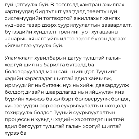
гүйцэтгүүлж буй. B-төгсгөлд хамтран ажиллах
хартнуудад бид түлшт үзэгдэлд төвөгтүшүй
системүүдийн тогтвортой ажиллахыг хангах
үүднээс газар дээрх суурилуулалтын зааварлалт,
бүтээдийн хүндлэлт тренинг, урт хугацааны
чанарын хяналт үйлчилгээ зэрэг бүрэн дараах
үйлчилгээ үзүүлж буй.
Уламжлалт хувилбарын дагуу түлштэй галын
хоргүй шил нь барилга бүтээлд ба
боловсруулалд маш сайн нийцдэг. Түүнийг
хэдийн хэрэглэдэг шилтэй адил хайчилж,
ирмүүдийг нь бүтээж, нүх нь хийж, давхардуулж
болдог; дизайн шаардлагад нь нийцүүлэн янз
бүрийн хэмжээ ба хэлбэрт боловсруулж болдог,
үүнээс үүдэн өөр өөр суурьлуулалтын нөхцөлд
тохируулж болдог. Түүний суурьлуулалтын
процессын хувьд ч хэдийн хэрэглэдэг шилтэй
адил бөгсүүрт түлштэй галын хоргүй шилтэй
хүрээ ба