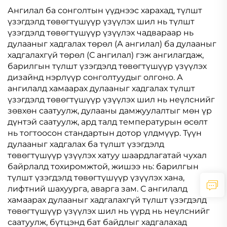
Ангилал ба сонголтын үүднээс харахад, түлшт
үзэгдэлд төвөгтүшүүр үзүүлэх шил нь түлшт
үзэгдэлд төвөгтүшүүр үзүүлэх чадвараар нь
дулааныг хадгалах төрөл (А ангилал) ба дулааныг
хадгалахгүй төрөл (С ангилал) гэж ангилагдаж,
барилгын түлшт үзэгдэлд төвөгтүшүүр үзүүлэх
дизайнд нэрлүүр сонголтуудыг олгоно. А
ангилалд хамаарах дулааныг хадгалах түлшт
үзэгдэлд төвөгтүшүүр үзүүлэх шил нь неүлснийг
зөвхөн саатуулж, дулааны дамжуулалтыг мөн үр
дүнтэй саатуулж, ард талд температурын өсөлт
нь тогтоосон стандартын дотор үлдмүүр. Түүн
дулааныг хадгалах ба түлшт үзэгдэлд
төвөгтүшүүр үзүүлэх хатуу шаардлагатай чухал
байрлалд тохиромжтой, жишээ нь: барилгын
түлшт үзэгдэлд төвөгтүшүүр үзүүлэх хана,
лифтний шахуурга, аварга зам. С ангилалд
хамаарах дулааныг хадгалахгүй түлшт үзэгдэлд
төвөгтүшүүр үзүүлэх шил нь үүрд нь неүлснийг
саатуулж, бүтцэнд бат байдлыг хадгалахад