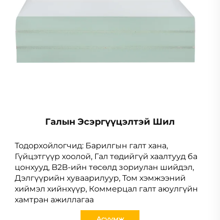
Галын Эсэргүүцэлтэй Шил
Тодорхойлогчид: Барилгын галт хана,
Гүйцэтгүүр хоолой, Гал төдийгүй хаалтууд ба
цонхууд, B2B-ийн төсөлд зориулан шийдэл,
Дэлгүүрийн хуваарилуур, Том хэмжээний
хиймэл хийнхүүр, Коммерцал галт аюулгүйн
хамтран ажиллагаа
Асуумж