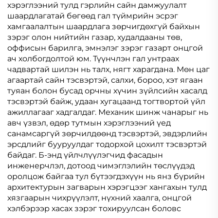
хэрэглээний тулд гэрлийн сайн дамжуулалт
шаардлагатай бөгөөд гал түймрийн эсрэг
хамгаалалтын шаардлага зөрчигдөхгүй байхын
зэрэг олон нийтийн газар, худалдааны төв,
оффисын барилга, эмнэлэг зэрэг газарт онцгой
ач холбогдолтой юм. Түүнчлэн гал унтраах
чадвартай шилэн нь талх, нягт харагдана. Мөн цаг
агаартай сайн тэсвэртэй, салхи, бороо, хэт ягаан
туяан болон бусад орчны хүчин зүйлсийн хасалд
тэсвэртэй байж, удаан хугацаанд тогтвортой үйл
ажиллагааг хадгалдаг. Механик шинж чанарыг нь
авч үзвэл, өдөр тутмын хэрэглээний үед
санамсаргүй зөрчилдөөнд тэсвэртэй, эвдэрлийн
эрсдлийг бууруулдаг тодорхой цохилт тэсвэртэй
байдаг. Б-энд үйлчлүүлэгчид фасадын
инженерчлэл, дотоод чимэглэлийн төслүүдэд
оролцож байгаа тул бүтээгдэхүүн нь янз бүрийн
архитектурын загварын хэрэгцээг хангахын тулд
хязгаарын чихрүүлэлт, нүхний хаалга, онцгой
хэлбэрээр хасах зэрэг тохируулсан боловс