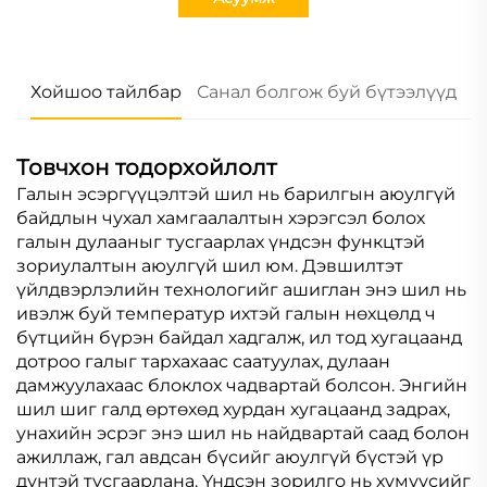
Хойшоо тайлбар
Санал болгож буй бүтээлүүд
Товчхон тодорхойлолт
Галын эсэргүүцэлтэй шил нь барилгын аюулгүй
байдлын чухал хамгаалалтын хэрэгсэл болох
галын дулааныг тусгаарлах үндсэн функцтэй
зориулалтын аюулгүй шил юм. Дэвшилтэт
үйлдвэрлэлийн технологийг ашиглан энэ шил нь
ивэлж буй температур ихтэй галын нөхцөлд ч
бүтцийн бүрэн байдал хадгалж, ил тод хугацаанд
дотроо галыг тархахаас саатуулах, дулаан
дамжуулахаас блоклох чадвартай болсон. Энгийн
шил шиг галд өртөхөд хурдан хугацаанд задрах,
унахийн эсрэг энэ шил нь найдвартай саад болон
ажиллаж, гал авдсан бүсийг аюулгүй бүстэй үр
дүнтэй тусгаарлана. Үндсэн зорилго нь хүмүүсийг