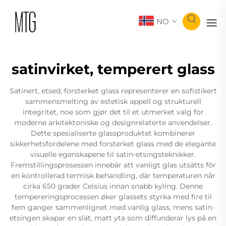
NO
satinvirket, temperert glass
Satinert, etsed, forsterket glass representerer en sofistikert
sammensmelting av estetisk appell og strukturell
integritet, noe som gjør det til et utmerket valg for
moderne arkitektoniske og designrelaterte anvendelser.
Dette spesialiserte glassproduktet kombinerer
sikkerhetsfordelene med forsterket glass med de elegante
visuelle egenskapene til satin-etsingsteknikker.
Fremstillingsprosessen innebär att vanligt glas utsätts för
en kontrollerad termisk behandling, där temperaturen når
cirka 650 grader Celsius innan snabb kyling. Denne
tempereringsprocessen øker glassets styrka med fire til
fem ganger sammenlignet med vanlig glass, mens satin-
etsingen skapar en slät, matt yta som diffunderar lys på en