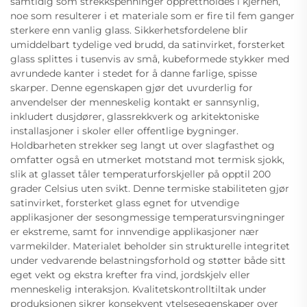
samtidig som strekkspenninger opprettholdes i kjernen,
noe som resulterer i et materiale som er fire til fem ganger
sterkere enn vanlig glass. Sikkerhetsfordelene blir
umiddelbart tydelige ved brudd, da satinvirket, forsterket
glass splittes i tusenvis av små, kubeformede stykker med
avrundede kanter i stedet for å danne farlige, spisse
skarper. Denne egenskapen gjør det uvurderlig for
anvendelser der menneskelig kontakt er sannsynlig,
inkludert dusjdører, glassrekkverk og arkitektoniske
installasjoner i skoler eller offentlige bygninger.
Holdbarheten strekker seg langt ut over slagfasthet og
omfatter også en utmerket motstand mot termisk sjokk,
slik at glasset tåler temperaturforskjeller på opptil 200
grader Celsius uten svikt. Denne termiske stabiliteten gjør
satinvirket, forsterket glass egnet for utvendige
applikasjoner der sesongmessige temperatursvingninger
er ekstreme, samt for innvendige applikasjoner nær
varmekilder. Materialet beholder sin strukturelle integritet
under vedvarende belastningsforhold og støtter både sitt
eget vekt og ekstra krefter fra vind, jordskjelv eller
menneskelig interaksjon. Kvalitetskontrolltiltak under
produksjonen sikrer konsekvent ytelsesegenskaper over