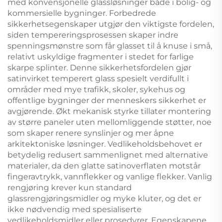
med konvensjonelle glassløsninger både i bolig- og
kommersielle bygninger. Forbedrede
sikkerhetsegenskaper utgjør den viktigste fordelen,
siden tempereringsprosessen skaper indre
spenningsmønstre som får glasset til å knuse i små,
relativt uskyldige fragmenter i stedet for farlige
skarpe splinter. Denne sikkerhetsfordelen gjør
satinvirket temperert glass spesielt verdifullt i
områder med mye trafikk, skoler, sykehus og
offentlige bygninger der menneskers sikkerhet er
avgjørende. Økt mekanisk styrke tillater montering
av større paneler uten mellomliggende støtter, noe
som skaper renere synslinjer og mer åpne
arkitektoniske løsninger. Vedlikeholdsbehovet er
betydelig redusert sammenlignet med alternative
materialer, da den glatte satinoverflaten motstår
fingeravtrykk, vannflekker og vanlige flekker. Vanlig
rengjøring krever kun standard
glassrengjøringsmidler og myke kluter, og det er
ikke nødvendig med spesialiserte
vedlikeholdsmidler eller prosedyrer. Egenskapene