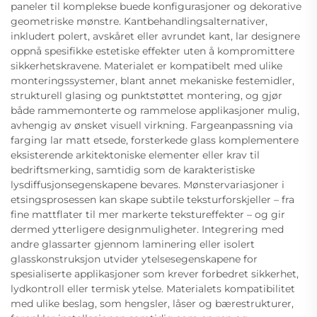
paneler til komplekse buede konfigurasjoner og dekorative
geometriske mønstre. Kantbehandlingsalternativer,
inkludert polert, avskåret eller avrundet kant, lar designere
oppnå spesifikke estetiske effekter uten å kompromittere
sikkerhetskravene. Materialet er kompatibelt med ulike
monteringssystemer, blant annet mekaniske festemidler,
strukturell glasing og punktstøttet montering, og gjør
både rammemonterte og rammelose applikasjoner mulig,
avhengig av ønsket visuell virkning. Fargeanpassning via
farging lar matt etsede, forsterkede glass komplementere
eksisterende arkitektoniske elementer eller krav til
bedriftsmerking, samtidig som de karakteristiske
lysdiffusjonsegenskapene bevares. Mønstervariasjoner i
etsingsprosessen kan skape subtile teksturforskjeller – fra
fine mattflater til mer markerte tekstureffekter – og gir
dermed ytterligere designmuligheter. Integrering med
andre glassarter gjennom laminering eller isolert
glasskonstruksjon utvider ytelsesegenskapene for
spesialiserte applikasjoner som krever forbedret sikkerhet,
lydkontroll eller termisk ytelse. Materialets kompatibilitet
med ulike beslag, som hengsler, låser og bærestrukturer,