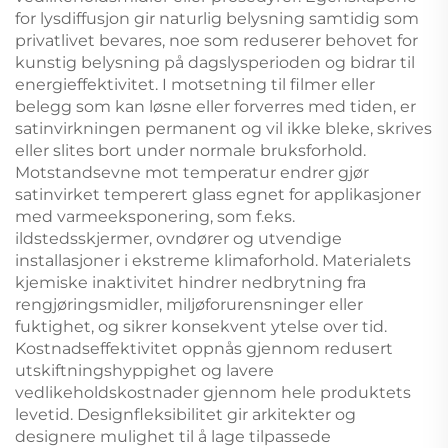
for lysdiffusjon gir naturlig belysning samtidig som
privatlivet bevares, noe som reduserer behovet for
kunstig belysning på dagslysperioden og bidrar til
energieffektivitet. I motsetning til filmer eller
belegg som kan løsne eller forverres med tiden, er
satinvirkningen permanent og vil ikke bleke, skrives
eller slites bort under normale bruksforhold.
Motstandsevne mot temperatur endrer gjør
satinvirket temperert glass egnet for applikasjoner
med varmeeksponering, som f.eks.
ildstedsskjermer, ovndører og utvendige
installasjoner i ekstreme klimaforhold. Materialets
kjemiske inaktivitet hindrer nedbrytning fra
rengjøringsmidler, miljøforurensninger eller
fuktighet, og sikrer konsekvent ytelse over tid.
Kostnadseffektivitet oppnås gjennom redusert
utskiftningshyppighet og lavere
vedlikeholdskostnader gjennom hele produktets
levetid. Designfleksibilitet gir arkitekter og
designere mulighet til å lage tilpassede