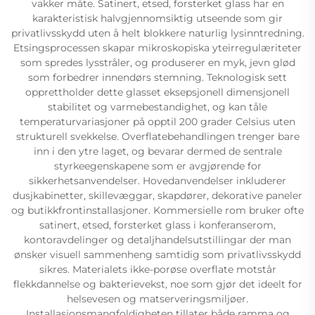
vakker måte. Satinert, etsed, forsterket glass har en
karakteristisk halvgjennomsiktig utseende som gir
privatlivsskydd uten å helt blokkere naturlig lysinntredning.
Etsingsprocessen skapar mikroskopiska yteirregulæriteter
som spredes lysstråler, og produserer en myk, jevn glød
som forbedrer innendørs stemning. Teknologisk sett
opprettholder dette glasset eksepsjonell dimensjonell
stabilitet og varmebestandighet, og kan tåle
temperaturvariasjoner på opptil 200 grader Celsius uten
strukturell svekkelse. Overflatebehandlingen trenger bare
inn i den ytre laget, og bevarar dermed de sentrale
styrkeegenskapene som er avgjørende for
sikkerhetsanvendelser. Hovedanvendelser inkluderer
dusjkabinetter, skillevæggar, skapdører, dekorative paneler
og butikkfrontinstallasjoner. Kommersielle rom bruker ofte
satinert, etsed, forsterket glass i konferanserom,
kontoravdelinger og detaljhandelsutstillingar der man
ønsker visuell sammenheng samtidig som privatlivsskydd
sikres. Materialets ikke-porøse overflate motstår
flekkdannelse og bakterievekst, noe som gjør det ideelt for
helsevesen og matserveringsmiljøer.
Installasjonsmangfoldigheten tillater både ramma og