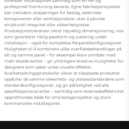
forenkler installasjonen samtidig som en ren og
profesjonell fremtoning bevares. Egne fabrikasjonsytelser
kan inkludere utskjæringer for beslag, elektriske
komponenter eller ventilasjonskrav uten å påvirke
strukturell integritet eller sikkerhetsytelse.
Produksjonstoleranser sikrer nøyaktig dimensjonering, noe
som garanterer riktig passform og justering under
installasjon – også for komplekse flerpanelkonfigurasjoner.
Muligheten til å kombinere ulike overflatebehandlinger på
ett og samme panel – for eksempel klare områder med
matt etsede kanter – gir ytterligere kreative muligheter for
designere som søker unike visuelle effekter.
Kvalitetssikringsprotokoller sikrer at tilpassede produkter
oppfyller de samme sikkerhets- og ytelsesstandardene som
standardkonfigurasjoner, og gir pålitelighet ved alle
spesifikasjonsvarianter – samtidig som kostnadseffektivitet
opprettholdes både for små boligprosjekter og store
kommersielle installasjoner.