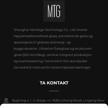
Shanghai Montege Technology Co., Ltd. leverer
høyytelsesfotovoltaisk glass, arkitektonisk glass og
spesialglass til globale solenergi- og
byggindustrier. Ultraklart floatglass og strukturert
glass (550 tonn/dag), vertikal integrert produksjon
og kvalitetssikring i henhold til ISO-standarder.
Samarbeid med oss for karbonnøytrale løsninger.
TA KONTAKT
Bygning 4, 1.-2. etasje, nr. 1628 Lizheng Road, Lingang New
Area, Kinas frihandelssone (Shanghai)