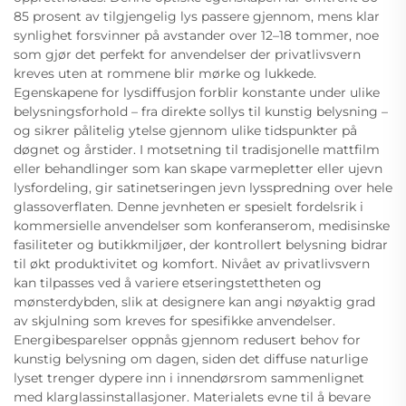
85 prosent av tilgjengelig lys passere gjennom, mens klar
synlighet forsvinner på avstander over 12–18 tommer, noe
som gjør det perfekt for anvendelser der privatlivsvern
kreves uten at rommene blir mørke og lukkede.
Egenskapene for lysdiffusjon forblir konstante under ulike
belysningsforhold – fra direkte sollys til kunstig belysning –
og sikrer pålitelig ytelse gjennom ulike tidspunkter på
døgnet og årstider. I motsetning til tradisjonelle mattfilm
eller behandlinger som kan skape varmepletter eller ujevn
lysfordeling, gir satinetseringen jevn lysspredning over hele
glassoverflaten. Denne jevnheten er spesielt fordelsrik i
kommersielle anvendelser som konferanserom, medisinske
fasiliteter og butikkmiljøer, der kontrollert belysning bidrar
til økt produktivitet og komfort. Nivået av privatlivsvern
kan tilpasses ved å variere etseringstettheten og
mønsterdybden, slik at designere kan angi nøyaktig grad
av skjulning som kreves for spesifikke anvendelser.
Energibesparelser oppnås gjennom redusert behov for
kunstig belysning om dagen, siden det diffuse naturlige
lyset trenger dypere inn i innendørsrom sammenlignet
med klarglassinstallasjoner. Materialets evne til å bevare