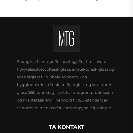
Shanghai Montege Technology Co., Ltd. leverer
høyytelsesfotovoltaisk glass, arkitektonisk glass og
spesialglass til globale solenergi- og
byggindustrier. Ultraklart floatglass og strukturert
glass (550 tonn/dag), vertikal integrert produksjon
og kvalitetssikring i henhold til ISO-standarder.
Samarbeid med oss for karbonnøytrale løsninger.
TA KONTAKT