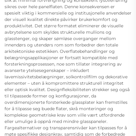
slik at minimal forvrengning og konsekvent lysoverføring
sikres over hele panelflaten. Denne konsekvensen er
spesielt viktig i kommersielle og institusjonelle anvendelser
der visuell kvalitet direkte påvirker brukerkomfort og
produktivitet. Det større formatet eliminerer de visuelle
avbrytelsene som skyldes strukturelle mullions og
glasstenger, og skaper sømløse overganger mellom
innendørs og utendørs rom som forbedrer den totale
arkitektoniske estetikken. Overflatebehandlinger og
belægningsapplikasjoner er fortsatt kompatible med
forsterkningsprosessen, noe som tillater integrering av
avanserte ytelsesegenskaper – inkludert
lavemissivitetsbelægninger, solkontrollfilm og dekorative
elementer – uten å kompromittere strukturell integritet
eller optisk kvalitet. Designfleksibiliteten strekker seg også
til tilpassede former og konfigurasjoner, da
overdimensjonerte forsterkede glassplater kan fremstilles
for å tilpasse seg buede flater, skrå monteringer og
komplekse geometriske krav som ville vært utfordrende
eller umulige å oppnå med mindre glasspaneler.
Fargealternativer og transparensnivåer kan tilpasses for å
møte spesifikke designkrav, samtidig som de forbedrede