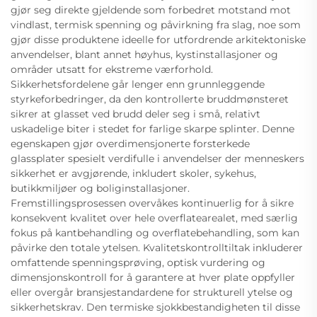
gjør seg direkte gjeldende som forbedret motstand mot
vindlast, termisk spenning og påvirkning fra slag, noe som
gjør disse produktene ideelle for utfordrende arkitektoniske
anvendelser, blant annet høyhus, kystinstallasjoner og
områder utsatt for ekstreme værforhold.
Sikkerhetsfordelene går lenger enn grunnleggende
styrkeforbedringer, da den kontrollerte bruddmønsteret
sikrer at glasset ved brudd deler seg i små, relativt
uskadelige biter i stedet for farlige skarpe splinter. Denne
egenskapen gjør overdimensjonerte forsterkede
glassplater spesielt verdifulle i anvendelser der menneskers
sikkerhet er avgjørende, inkludert skoler, sykehus,
butikkmiljøer og boliginstallasjoner.
Fremstillingsprosessen overvåkes kontinuerlig for å sikre
konsekvent kvalitet over hele overflatearealet, med særlig
fokus på kantbehandling og overflatebehandling, som kan
påvirke den totale ytelsen. Kvalitetskontrolltiltak inkluderer
omfattende spenningsprøving, optisk vurdering og
dimensjonskontroll for å garantere at hver plate oppfyller
eller overgår bransjestandardene for strukturell ytelse og
sikkerhetskrav. Den termiske sjokkbestandigheten til disse