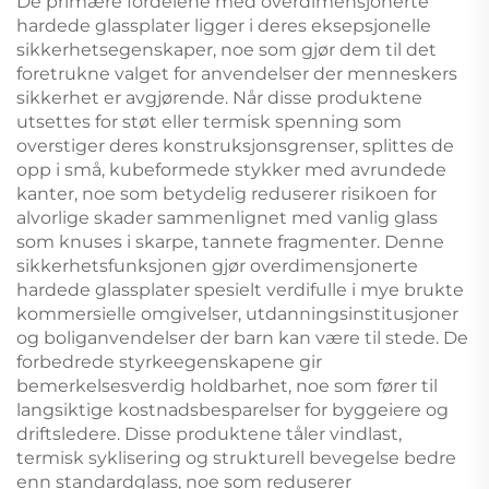
De primære fordelene med overdimensjonerte
hardede glassplater ligger i deres eksepsjonelle
sikkerhetsegenskaper, noe som gjør dem til det
foretrukne valget for anvendelser der menneskers
sikkerhet er avgjørende. Når disse produktene
utsettes for støt eller termisk spenning som
overstiger deres konstruksjonsgrenser, splittes de
opp i små, kubeformede stykker med avrundede
kanter, noe som betydelig reduserer risikoen for
alvorlige skader sammenlignet med vanlig glass
som knuses i skarpe, tannete fragmenter. Denne
sikkerhetsfunksjonen gjør overdimensjonerte
hardede glassplater spesielt verdifulle i mye brukte
kommersielle omgivelser, utdanningsinstitusjoner
og boliganvendelser der barn kan være til stede. De
forbedrede styrkeegenskapene gir
bemerkelsesverdig holdbarhet, noe som fører til
langsiktige kostnadsbesparelser for byggeiere og
driftsledere. Disse produktene tåler vindlast,
termisk syklisering og strukturell bevegelse bedre
enn standardglass, noe som reduserer