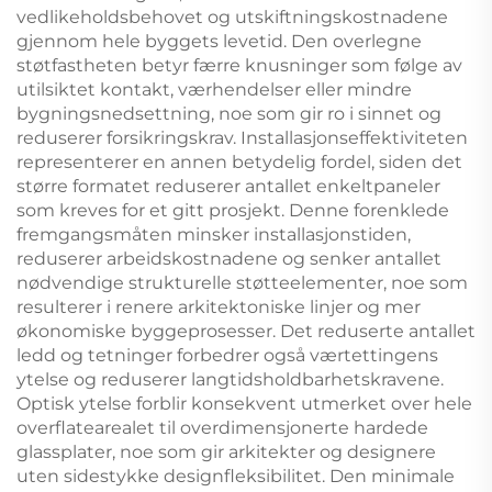
vedlikeholdsbehovet og utskiftningskostnadene
gjennom hele byggets levetid. Den overlegne
støtfastheten betyr færre knusninger som følge av
utilsiktet kontakt, værhendelser eller mindre
bygningsnedsettning, noe som gir ro i sinnet og
reduserer forsikringskrav. Installasjonseffektiviteten
representerer en annen betydelig fordel, siden det
større formatet reduserer antallet enkeltpaneler
som kreves for et gitt prosjekt. Denne forenklede
fremgangsmåten minsker installasjonstiden,
reduserer arbeidskostnadene og senker antallet
nødvendige strukturelle støtteelementer, noe som
resulterer i renere arkitektoniske linjer og mer
økonomiske byggeprosesser. Det reduserte antallet
ledd og tetninger forbedrer også værtettingens
ytelse og reduserer langtidsholdbarhetskravene.
Optisk ytelse forblir konsekvent utmerket over hele
overflatearealet til overdimensjonerte hardede
glassplater, noe som gir arkitekter og designere
uten sidestykke designfleksibilitet. Den minimale