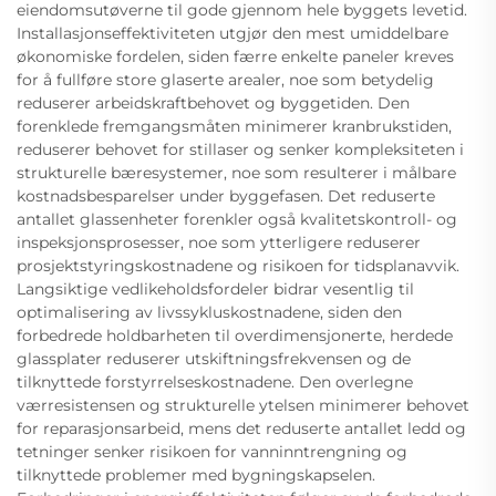
eiendomsutøverne til gode gjennom hele byggets levetid.
Installasjonseffektiviteten utgjør den mest umiddelbare
økonomiske fordelen, siden færre enkelte paneler kreves
for å fullføre store glaserte arealer, noe som betydelig
reduserer arbeidskraftbehovet og byggetiden. Den
forenklede fremgangsmåten minimerer kranbrukstiden,
reduserer behovet for stillaser og senker kompleksiteten i
strukturelle bæresystemer, noe som resulterer i målbare
kostnadsbesparelser under byggefasen. Det reduserte
antallet glassenheter forenkler også kvalitetskontroll- og
inspeksjonsprosesser, noe som ytterligere reduserer
prosjektstyringskostnadene og risikoen for tidsplanavvik.
Langsiktige vedlikeholdsfordeler bidrar vesentlig til
optimalisering av livssykluskostnadene, siden den
forbedrede holdbarheten til overdimensjonerte, herdede
glassplater reduserer utskiftningsfrekvensen og de
tilknyttede forstyrrelseskostnadene. Den overlegne
værresistensen og strukturelle ytelsen minimerer behovet
for reparasjonsarbeid, mens det reduserte antallet ledd og
tetninger senker risikoen for vanninntrengning og
tilknyttede problemer med bygningskapselen.