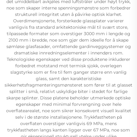
det umiddelbart avkjøles med luftstråler under høyt trykk,
noe som skaper interne spenningsmønstre som forbedrer
strukturell integritet uten å påvirke optisk klarhet.
Overdimensjonerte, forsterkede glassplater varierer
vanligvis fra standard arkitektoniske mål til svært store,
tilpassede formater som overstiger 3000 mm i lengde og
2100 mm i bredde, noe som gjør dem ideelle for å skape
sømløse glasfasader, omfattende gardinveggsystemer og
dramatiske innredningselementer i innendørs rom.
Teknologiske egenskaper ved disse produktene inkluderer
forbedret motstand mot termisk sjokk, overlegen
slagstyrke som er fire til fem ganger større enn vanlig
glass, samt den karakteristiske
sikkerhetsfragmenteringsmønsteret som fører til at glasset
splitter i små, relativt uskyldige biter i stedet for farlige
skarpe splinter. Disse platene beholder utmerkede optiske
egenskaper med minimal forvrengning over hele
overflatearealet, noe som sikrer konsekvent visuell kvalitet
selv i de største installasjonene. Trykkfastheten på
overflaten overstiger vanligvis 69 MPa, mens
trykkfastheten langs kanten ligger over 67 MPa, noe som
gir eksepsjonell strukturell ytelse under ulike