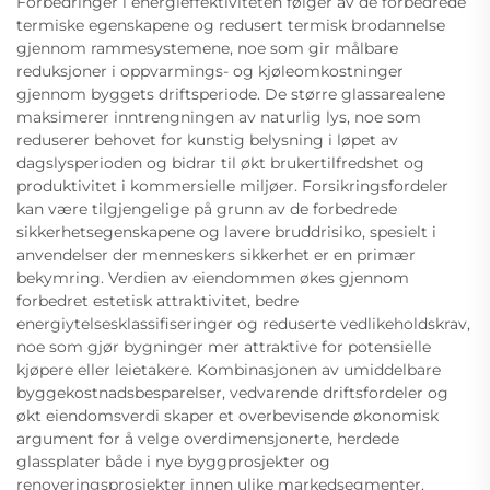
Forbedringer i energieffektiviteten følger av de forbedrede
termiske egenskapene og redusert termisk brodannelse
gjennom rammesystemene, noe som gir målbare
reduksjoner i oppvarmings- og kjøleomkostninger
gjennom byggets driftsperiode. De større glassarealene
maksimerer inntrengningen av naturlig lys, noe som
reduserer behovet for kunstig belysning i løpet av
dagslysperioden og bidrar til økt brukertilfredshet og
produktivitet i kommersielle miljøer. Forsikringsfordeler
kan være tilgjengelige på grunn av de forbedrede
sikkerhetsegenskapene og lavere bruddrisiko, spesielt i
anvendelser der menneskers sikkerhet er en primær
bekymring. Verdien av eiendommen økes gjennom
forbedret estetisk attraktivitet, bedre
energiytelsesklassifiseringer og reduserte vedlikeholdskrav,
noe som gjør bygninger mer attraktive for potensielle
kjøpere eller leietakere. Kombinasjonen av umiddelbare
byggekostnadsbesparelser, vedvarende driftsfordeler og
økt eiendomsverdi skaper et overbevisende økonomisk
argument for å velge overdimensjonerte, herdede
glassplater både i nye byggprosjekter og
renoveringsprosjekter innen ulike markedsegmenter.