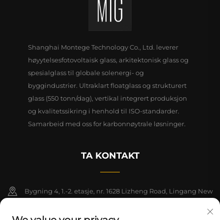
Shanghai Montege Technology Co., Ltd. leverer
høyytelsesfotovoltaisk glass, arkitektonisk glass og
spesialglass til globale solenergi- og
byggindustrier. Ultraklart floatglass og strukturert
glass (550 tonn/dag), vertikal integrert produksjon
og kvalitetssikring i henhold til ISO-standarder.
Samarbeid med oss for karbonnøytrale løsninger.
TA KONTAKT
Bygning 4, 1.-2. etasje, nr. 1628 Lizheng Road, Lingang New
Area, Kinas frihandelssone (Shanghai)