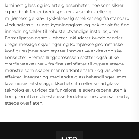
laminert glass og isolerte glassenheter, noe som sikrer
egnet bruk for et bredt spekter av strukturelle og
miljømessige krav. Tykkelsevalg strekker seg fra standard
vindusglass til tungt bygningsglass, og dekker alt fra fine
innredningsdeler til robuste utvendige installasjoner.
Formtilpassningsmuligheter inkluderer buede paneler,
uregelmessige skjæringer og komplekse geometriske
konfigurasjoner som støtter innovative arkitektoniske
konsepter. Fremstillingsprosessen støtter også ulike
overflateteksturer – fra fine satinflater til dypere etsede
mønstre som skaper mer markante taktil- og visuelle
effekter. Integrering med andre glassbehandlinger, som
lavemissivitetsbelag, sikkerhetsfilm eller smartglass-
teknologier, utvider de funksjonelle egenskapene uten å
kompromittere de estetiske fordelene med den satinerte,
etsede overflaten.