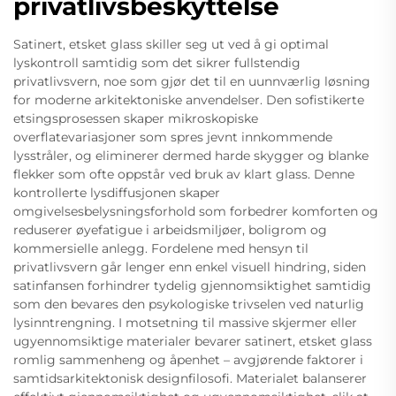
privatlivsbeskyttelse
Satinert, etsket glass skiller seg ut ved å gi optimal
lyskontroll samtidig som det sikrer fullstendig
privatlivsvern, noe som gjør det til en uunnværlig løsning
for moderne arkitektoniske anvendelser. Den sofistikerte
etsingsprosessen skaper mikroskopiske
overflatevariasjoner som spres jevnt innkommende
lysstråler, og eliminerer dermed harde skygger og blanke
flekker som ofte oppstår ved bruk av klart glass. Denne
kontrollerte lysdiffusjonen skaper
omgivelsesbelysningsforhold som forbedrer komforten og
reduserer øyefatigue i arbeidsmiljøer, boligrom og
kommersielle anlegg. Fordelene med hensyn til
privatlivsvern går lenger enn enkel visuell hindring, siden
satinfansen forhindrer tydelig gjennomsiktighet samtidig
som den bevares den psykologiske trivselen ved naturlig
lysinntrengning. I motsetning til massive skjermer eller
ugyennomsiktige materialer bevarer satinert, etsket glass
romlig sammenheng og åpenhet – avgjørende faktorer i
samtidsarkitektonisk designfilosofi. Materialet balanserer