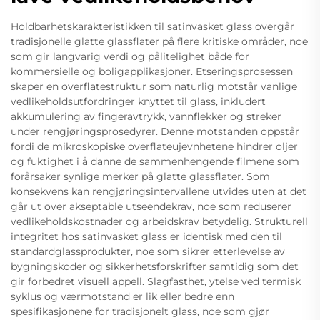
Holdbarhetskarakteristikken til satinvasket glass overgår
tradisjonelle glatte glassflater på flere kritiske områder, noe
som gir langvarig verdi og pålitelighet både for
kommersielle og boligapplikasjoner. Etseringsprosessen
skaper en overflatestruktur som naturlig motstår vanlige
vedlikeholdsutfordringer knyttet til glass, inkludert
akkumulering av fingeravtrykk, vannflekker og streker
under rengjøringsprosedyrer. Denne motstanden oppstår
fordi de mikroskopiske overflateujevnhetene hindrer oljer
og fuktighet i å danne de sammenhengende filmene som
forårsaker synlige merker på glatte glassflater. Som
konsekvens kan rengjøringsintervallene utvides uten at det
går ut over akseptable utseendekrav, noe som reduserer
vedlikeholdskostnader og arbeidskrav betydelig. Strukturell
integritet hos satinvasket glass er identisk med den til
standardglassprodukter, noe som sikrer etterlevelse av
bygningskoder og sikkerhetsforskrifter samtidig som det
gir forbedret visuell appell. Slagfasthet, ytelse ved termisk
syklus og værmotstand er lik eller bedre enn
spesifikasjonene for tradisjonelt glass, noe som gjør