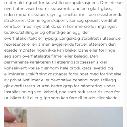
materialet egnet for kravstillende applikasjoner. Den etsede
overflaten viser bedre skrapsmotstand enn glatt glass,
siden mindre skraper usynlig smelter inn i den eksisterende
strukturen. Denne egenskapen viser seg spesielt verdifull i
områder med mye trafikk, som kommersielle innganger,
butikkutstillinger og offentlige anlegg, der
overflatekontakt er hyppig. Langsiktig stabilitet i utseende
representerer en annen avgjørende fordel, ettersom den
etsede mønsteringen ikke kan bleke, løsne eller forringe
seg som overflatelagte filmer eller belegg. Den
permanente karakteren til etseringsprosessen sikrer
konsekvent ytelse gjennom hele produktets levetid, og
eliminerer utskiftningkostnader forbundet med forringelse
av privatlivsfilmer eller dekorative behandlinger. I tillegg
gir overflatestrukturen bedre grep for håndtering under
installasjon og vedlikehold, noe som reduserer risikoen for
utilsiktet fall eller glipp som kan føre til brudd eller skade.