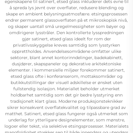
egenskapene til satinert, etsed glass inkluderer dets evne til
å spreda lys jevnt over overflater, redusere blending og
skape en ambient belysningsatmosfære. etsingsprosessen
endrer permanent glassoverflaten på et mikroskopisk nivå,
og skaper uantall små uregelmessigheter som bøyer og
omdirigerer lysstråler. Den kontrollerte lysspredningen
gjør satinert, etsed glass ideelt for rom der
privatlivsskyggelse kreves samtidig som lysstyrken
opprettholdes. Anvendelsesområdene omfatter ulike
sektorer, blant annet kontorinndelinger, badekabinett,
dusjdører, skapspaneler og dekorative arkitektoniske
elementer. I kommersielle miljøer forekommer satinert,
etsed glass ofte i konferanserom, mottaksområder og
butikkutstillingar der visuell adskillelse er ønsket uten
fullstendig isolasjon. Materiallet beholder utmerket
holdbarhet samtidig som det gir bedre lysstyring enn
tradisjonelt klart glass. Moderne produksjonsteknikker
sikrer konsekvent overflatekvalitet og tilpassbare grad av
matthet. Satinert, etsed glass fungerer også utmerket som
underlag for ytterligare designelementer, som mønstre,
logoer eller tekst, via selektive etsingsprosesser. Materialets
mangfoldighet strekker seg til både innendørs og utendørs