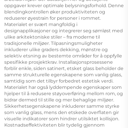
oppgaver krever optimale belysningsforhold. Denne
blendingkontrollen øker produktiviteten og
reduserer øyestrain for personer i rommet.
Materialet er svært mangfoldig i
designapplikasjoner og integrerer seg sømløst med
ulike arkitektoniske stiler – fra moderne til
tradisjonelle miljøer. Tilpasningsmuligheter
inkluderer ulike graders dekking, mønstre og
selektiv etsning av bestemte områder for å oppfylle
spesifikke prosjektkrav. Installasjonsprosessene
forblir enkle, siden satinert, etsket glass beholder de
samme strukturelle egenskapene som vanlig glass,
samtidig som det tilbyr forbedret estetisk verdi.
Materialet har også lyddempende egenskaper som
hjelper til å redusere støyoverføring mellom rom, og
bidrar dermed til stille og mer behaglige miljøer.
Sikkerhetsegenskapene inkluderer samme styrke
som vanlig glass, mens den etskede overflaten gir
visuelle indikatorer som hindrer utilsiktet kollisjon.
Kostnadseffektiviteten blir tydelig gjennom