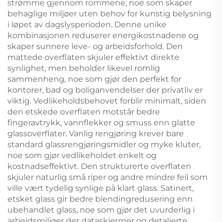
strømme gjennom rommene, noe som skaper
behaglige miljøer uten behov for kunstig belysning
i løpet av dagslysperioden. Denne unike
kombinasjonen reduserer energikostnadene og
skaper sunnere leve- og arbeidsforhold. Den
mattede overflaten skjuler effektivt direkte
synlighet, men beholder likevel romlig
sammenheng, noe som gjør den perfekt for
kontorer, bad og boliganvendelser der privatliv er
viktig. Vedlikeholdsbehovet forblir minimalt, siden
den etskede overflaten motstår bedre
fingeravtrykk, vannflekker og smuss enn glatte
glassoverflater. Vanlig rengjøring krever bare
standard glassrengjøringsmidler og myke kluter,
noe som gjør vedlikeholdet enkelt og
kostnadseffektivt. Den strukturerte overflaten
skjuler naturlig små riper og andre mindre feil som
ville vært tydelig synlige på klart glass. Satinert,
etsket glass gir bedre blendingredusering enn
ubehandlet glass, noe som gjør det uvurderlig i
arbeidsmiljøer der dataskjermer og detaljerte