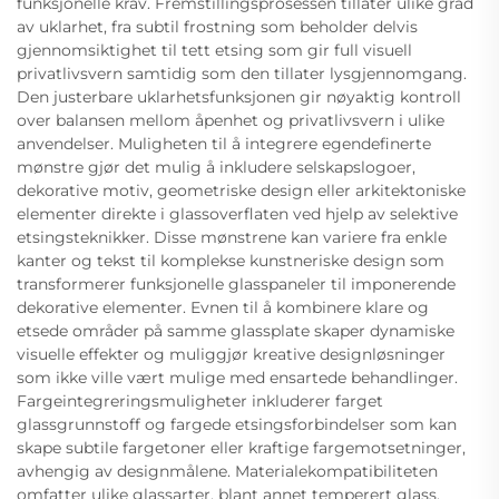
funksjonelle krav. Fremstillingsprosessen tillater ulike grad
av uklarhet, fra subtil frostning som beholder delvis
gjennomsiktighet til tett etsing som gir full visuell
privatlivsvern samtidig som den tillater lysgjennomgang.
Den justerbare uklarhetsfunksjonen gir nøyaktig kontroll
over balansen mellom åpenhet og privatlivsvern i ulike
anvendelser. Muligheten til å integrere egendefinerte
mønstre gjør det mulig å inkludere selskapslogoer,
dekorative motiv, geometriske design eller arkitektoniske
elementer direkte i glassoverflaten ved hjelp av selektive
etsingsteknikker. Disse mønstrene kan variere fra enkle
kanter og tekst til komplekse kunstneriske design som
transformerer funksjonelle glasspaneler til imponerende
dekorative elementer. Evnen til å kombinere klare og
etsede områder på samme glassplate skaper dynamiske
visuelle effekter og muliggjør kreative designløsninger
som ikke ville vært mulige med ensartede behandlinger.
Fargeintegreringsmuligheter inkluderer farget
glassgrunnstoff og fargede etsingsforbindelser som kan
skape subtile fargetoner eller kraftige fargemotsetninger,
avhengig av designmålene. Materialekompatibiliteten
omfatter ulike glassarter, blant annet temperert glass,