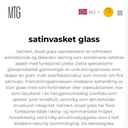
NO
satinvasket glass
Satinert, etsed glass representerer en sofistikert
arkitektonisk og dekorativ løsning som kombinerer estetisk
appell med funksjonell ytelse. Dette spesialiserte
glassproduktet gjennomgår en unik etsingsprosess som
skaper en glatt, matt overflatestruktur som minner om fint
satinvæv. Fremstillingsprosessen innebærer behandling av
klart glass med sure forbindelser eller slipesubstanser, noe
som resulterer i en halvgjennomsiktig overflate som
spreser lyset smakfullt, samtidig som den beholder
strukturell integritet. Satinert, etsed glass har flere
funksjoner både i bolig- og kommersielle miljøer,
hovedsakelig ved å tilby privatlivsskyggelse uten å helt
blokkere naturlig lysinntrenging. De teknologiske