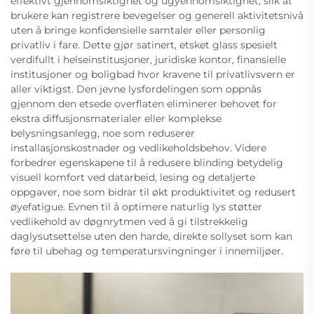
effektivt gjennomsiktighet og ugyennomsiktighet, slik at
brukere kan registrere bevegelser og generell aktivitetsnivå
uten å bringe konfidensielle samtaler eller personlig
privatliv i fare. Dette gjør satinert, etsket glass spesielt
verdifullt i helseinstitusjoner, juridiske kontor, finansielle
institusjoner og boligbad hvor kravene til privatlivsvern er
aller viktigst. Den jevne lysfordelingen som oppnås
gjennom den etsede overflaten eliminerer behovet for
ekstra diffusjonsmaterialer eller komplekse
belysningsanlegg, noe som reduserer
installasjonskostnader og vedlikeholdsbehov. Videre
forbedrer egenskapene til å redusere blinding betydelig
visuell komfort ved datarbeid, lesing og detaljerte
oppgaver, noe som bidrar til økt produktivitet og redusert
øyefatigue. Evnen til å optimere naturlig lys støtter
vedlikehold av døgnrytmen ved å gi tilstrekkelig
daglysutsettelse uten den harde, direkte sollyset som kan
føre til ubehag og temperatursvingninger i innemiljøer.