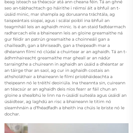
beag isteach sa théacsúr atá ann cheana féin. Tá an ghné
seo an-tábhachtach go háirithe i réimsí áit a bhfuil an t-
úsáid minic, mar shampla ag dorusanna tráchtála, ag
taispeántais siopaí, agus i scálaí poiblí ina bhfuil an
teagmháil leis an aghaidh minic. Is é an staid fadtéarmach
radharcach eile a bhaineann leis an gloine greamaithe ná
gur féidir an patrún greamaithe a choinneáil gan a
chailleadh, gan a bhriseadh, gan a theipeadh mar a
dhéanann filmí nó clúdaí a chuirtear ar an aghaidh. Tá an t-
ádhmhaireacht greamaithe mar gheall ar an nádúr
tarraingthe a chuireann in aghaidh an úsáid a dhéantar ar
an táirge thar an saol, ag cur in aghaidh costais an
athsholáthair a bhaineann le filmí príobháideachta a
theipeann nó le tréithí deoiriúla. Ina theannta sin, cuireann
an téacsúr ar an aghaidh deis níos fearr ar fáil chun an
gloine a shealbhú le linn na n-úsáidí suiteála agus úsáidí an
úsáidtear, ag laghdú an risc a bhaineann le titim nó
sleamhnáin a d’fhéadfadh a bheith ina chúis le briste nó le
dochar.