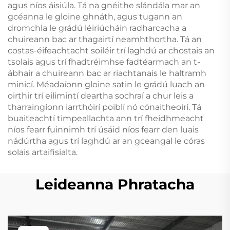
agus níos áisiúla. Tá na gnéithe slándála mar an
gcéanna le gloine ghnáth, agus tugann an
dromchla le grádú léiriúcháin radharcacha a
chuireann bac ar thagairtí neamhthortha. Tá an
costas-éifeachtacht soiléir trí laghdú ar chostais an
tsolais agus trí fhadtréimhse fadtéarmach an t-
ábhair a chuireann bac ar riachtanais le haltramh
minicí. Méadaíonn gloine satin le grádú luach an
oirthir trí eilimintí deartha sochraí a chur leis a
tharraingíonn iarrthóirí poiblí nó cónaitheoirí. Tá
buaiteachtí timpeallachta ann trí fheidhmeacht
níos fearr fuinnimh trí úsáid níos fearr den luais
nádúrtha agus trí laghdú ar an gceangal le córas
solais artaifisialta.
Leideanna Phratacha