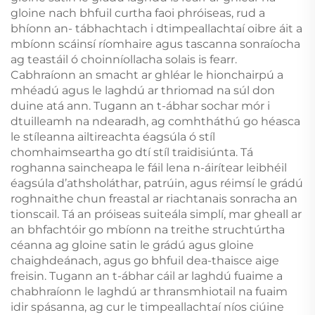
gloine nach bhfuil curtha faoi phróiseas, rud a
bhíonn an- tábhachtach i dtimpeallachtaí oibre áit a
mbíonn scáinsí ríomhaire agus tascanna sonraíocha
ag teastáil ó choinníollacha solais is fearr.
Cabhraíonn an smacht ar ghléar le hionchairpú a
mhéadú agus le laghdú ar thriomad na súl don
duine atá ann. Tugann an t-ábhar sochar mór i
dtuilleamh na ndearadh, ag comhtháthú go héasca
le stíleanna ailtireachta éagsúla ó stíl
chomhaimseartha go dtí stíl traidisiúnta. Tá
roghanna saincheapa le fáil lena n-áirítear leibhéil
éagsúla d’athsholáthar, patrúin, agus réimsí le grádú
roghnaithe chun freastal ar riachtanais sonracha an
tionscail. Tá an próiseas suiteála simplí, mar gheall ar
an bhfachtóir go mbíonn na treithe struchtúrtha
céanna ag gloine satin le grádú agus gloine
chaighdeánach, agus go bhfuil dea-thaisce aige
freisin. Tugann an t-ábhar cáil ar laghdú fuaime a
chabhraíonn le laghdú ar thransmhiotail na fuaim
idir spásanna, ag cur le timpeallachtaí níos ciúine