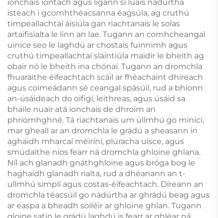
ionchais iontach agus ligann sí luais nádúrtha
isteach i gcomhthéacsanna éagsúla, ag cruthú
timpeallachtaí áisiúla gan riachtanais le solas
artaifisialta le linn an lae. Tugann an comhcheangal
uinice seo le laghdú ar chostais fuinnimh agus
cruthú timpeallachtaí sláintiúla maidir le bheith ag
obair nó le bheith ina chónaí. Tugann an dromchla
fhuaraithe éifeachtach scáil ar fhéachaint dhíreach
agus coimeádann sé ceangal spásúil, rud a bhíonn
an-úsáideach do oifigí, leithreas, agus úsáid sa
bhaile nuair atá ionchais de dhroim an
phríomhghné. Tá riachtanais um úllmhú go minicí,
mar gheall ar an dromchla le grádú a sheasann in
aghaidh mharcaí méiríní, plúracha uisce, agus
smúdaithe níos fearr ná dromchla ghloine ghlana.
Níl ach glanadh gnáthghloine agus bróga bog le
haghaidh glanadh rialta, rud a dhéanann an t-
ullmhú simplí agus costas-éifeachtach. Díreann an
dromchla téacsúil go nádúrtha ar ghrádú beag agus
ar easpa a bheadh soiléir ar ghloine ghlan. Tugann
gloine satin le grádú laghdú is fearr ar ghléar ná