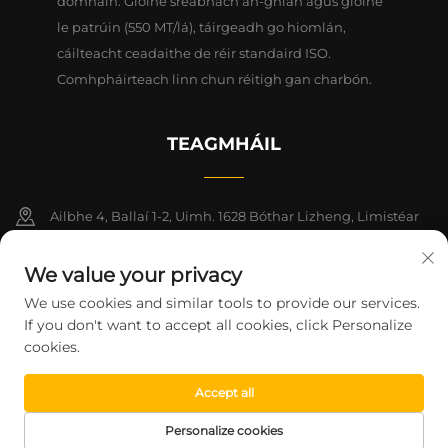
domhain. Gloine sreabhach an-ghlan agus gloine
le patrúin (550 MT/lá), táirgeadh go hiomlán,
cáilteacht ceadaithe de réir standaird ISO.
Comhpháirteach linn chun réitigh gan charbón.
TEAGMHÁIL
Ailbhe 4, Ballaí 1-2, Uimh. 1628 Bóthar Lizheng, Limistéar
Nua Lingang, Ceanntair Shaoráide na Síne (Shanghai)
We value your privacy
+86-15124919712
We use cookies and similar tools to provide our services.
If you don't want to accept all cookies, click Personalize
[email protected]
cookies.
Accept all
CúlchópyRIGHT © 2026 Shanghai Montege Technology Co., Ltd.
Gach ceart ar cosaint.
Beartas Príobháideachta
Personalize cookies