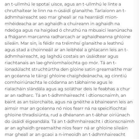
an t-ullmhú le spotaí uisce, agus an t-ullmhú le línte a
chruthaítear le linn na n-úsáidí glanaithe. Tarlaíonn an t-
ádhmhaireacht seo mar gheall ar na hearráidí mion-
mhéideacha ar an aghaidh a chuireann in aghaidh na
ndeóga agus na haigéad ó chruthú na mbuaicí leanúnacha
a fhágann marcanna radharcach ar aghaidheanna ghloine
sileáin. Mar sin, is féidir na tréimhsí glanaithe a leathnú
agus stad a choinneáil ar an leibhéal a ghlacann leis an t-
ádhmhaireacht, ag laghdú costais an úsáidtear agus
riachtanais an lae-ghníomhaíochta go mór. Tá an t-
ionadúlacht struchtúrtha den gloine satin greamaithe mar
an gcéanna le táirgí ghloine chaighdeánacha, ag cinntiú
comhoiriúnachta le códanna an tábhairne agus le
rialacháin slándála agus ag soláthar deis le feabhas a chur
ar an radharc. Tá an t-ádhmhaireacht i dtionscnaimh, an
baint as an tsíorchaite, agus na gnéithe a bhaineann leis an
aimsir mar an gcéanna nó níos fearr ná na speicifíochtaí
ghloine thradisiúnta, rud a dhéanann an t-ábhar oiriúnach
do úsáidí éigeandála. Tá an t-ádhmhaireacht i dtionscnaimh
ar an aghaidh greamaithe níos fearr ná ar ghloine sileáin
mar gheall ar an gcaoi a n-imeoidh an t-ádhmhaireacht