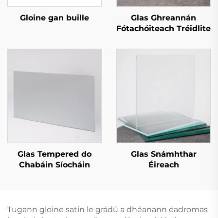
Gloine gan buille
Glas Ghreannán
Fótachóiteach Tréidlite
Glas Tempered do
Glas Snámhthar
Chabáin Síocháin
Éireach
Tugann gloine satin le grádú a dhéanann éadromas