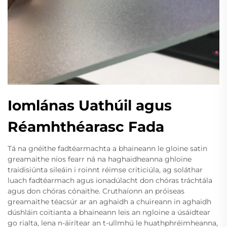
Iomlánas Uathúil agus
Réamhthéarasc Fada
Tá na gnéithe fadtéarmachta a bhaineann le gloine satin
greamaithe níos fearr ná na haghaidheanna ghloine
traidisiúnta sileáin i roinnt réimse criticiúla, ag soláthar
luach fadtéarmach agus ionadúlacht don chóras tráchtála
agus don chóras cónaithe. Cruthaíonn an próiseas
greamaithe téacsúr ar an aghaidh a chuireann in aghaidh
dúshláin coitianta a bhaineann leis an ngloine a úsáidtear
go rialta, lena n-áirítear an t-ullmhú le huathphréimheanna,