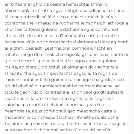
an bhfearann ghloine céanna heifeachtaí amhairc
dhinimiciúla a chruthú agus réitigh dearadhacha a chur ar
fáil nach mbeadh sé féidir leo a bhaint amach le córas
cothromaithe. I measc na roghanna le haghaidh lathróga a
chur leis tá foinsí ghloine le dathanna agus comhdhúil
chriosaithe le dathanna a d’fhéadfadh cruthú athruithe
dathanna ciúin nó contrárthachtaí dathanna láidre ag brath
ar aidhmí dearadh. Leathnaíonn comhoiriúnacht an
mhatéirial go dtí cineálacha éagsúla ghloine, lena n-áirítear
gloine theamh, gloine leathaithe, agus aonaid ghloine
insilte, ag cinntiú go bhfuil sé oiriúnach do riachtanais
struchtúrtha agus timpeallachta éagsúla. Tá rogha de
thionnscantaí ar fáil ó ghloine fuinneoige chaighdeánach
go dtí phláinéidí tarchleamhnaithe tromchúiseacha, ag
tacú le gach rud ó roinnteanna istigh caol go dtí suiteáilí
seachtracha láidre. I measc na roghanna le haghaidh
saincheapa crutha tá pháinéil churtha, gearrtha
neamhrialta, agus comhdhúil geoiméadracha casta a
thacaíonn le coincheapa tarchleamhnaithe nuálaíocha.
Tacaíonn an próiseas monaraithe freisin le téacsúir éagsúla
ar an uachtar ó chríochnú satin ciúin go dtí patrúin