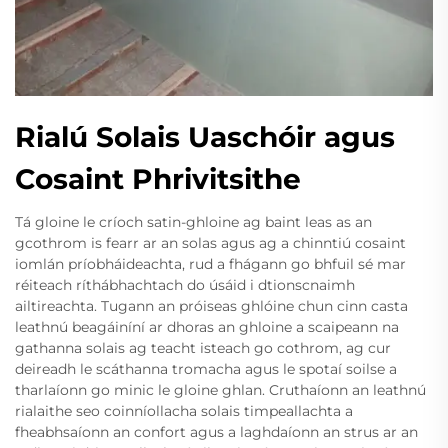
Rialú Solais Uaschóir agus
Cosaint Phrivitsithe
Tá gloine le críoch satin-ghloine ag baint leas as an
gcothrom is fearr ar an solas agus ag a chinntiú cosaint
iomlán príobháideachta, rud a fhágann go bhfuil sé mar
réiteach ríthábhachtach do úsáid i dtionscnaimh
ailtireachta. Tugann an próiseas ghlóine chun cinn casta
leathnú beagáiníní ar dhoras an ghloine a scaipeann na
gathanna solais ag teacht isteach go cothrom, ag cur
deireadh le scáthanna tromacha agus le spotaí soilse a
tharlaíonn go minic le gloine ghlan. Cruthaíonn an leathnú
rialaithe seo coinníollacha solais timpeallachta a
fheabhsaíonn an confort agus a laghdaíonn an strus ar an