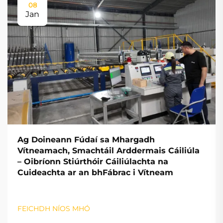
08
Jan
Ag Doineann Fúdaí sa Mhargadh
Vítneamach, Smachtáil Arddermais Cáiliúla
– Oibríonn Stiúrthóir Cáiliúlachta na
Cuideachta ar an bhFábrac i Vítneam
FEICHDH NÍOS MHÓ