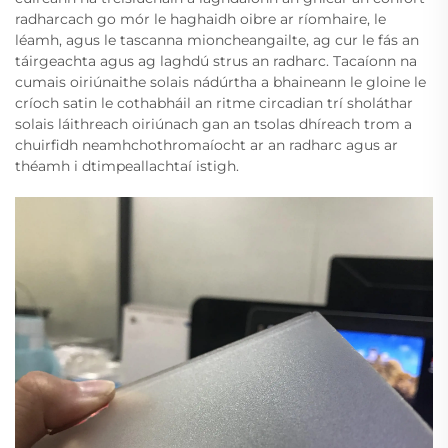
radharcach go mór le haghaidh oibre ar ríomhaire, le
léamh, agus le tascanna mioncheangailte, ag cur le fás an
táirgeachta agus ag laghdú strus an radharc. Tacaíonn na
cumais oiriúnaithe solais nádúrtha a bhaineann le gloine le
críoch satin le cothabháil an ritme circadian trí sholáthar
solais láithreach oiriúnach gan an tsolas dhíreach trom a
chuirfidh neamhchothromaíocht ar an radharc agus ar
théamh i dtimpeallachtaí istigh.