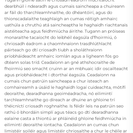
Tugann gloine satin le criosadh éadrom fliuchtaíocht
dearbhúil i ndearadh agus cumais saincheapa a chuireann
ar fáil do tharchleamhnaithe, do dhéantóirí, agus do
thionscadalaithe teaghlaigh an cumas réitigh amhairc
uathúla a chruthú atá saincheaptha le haghaidh riachtanais
aistéiteacha agus feidhmiúcha áirithe. Tugann an próiseas
monaraithe tacaíocht do leibhéil éagsúla d’fhoirmiú, ó
chriosadh éadrom a chaomhnaíonn trasdhlúthlacht
páirteach go dtí criosadh tiubh a sholáthraíonn
príobháideacht amhairc iomlán agus a ligheann fós go
dtéann solas tríd. Ceadaíonn an gné athshocraithe de
fhoirmiú seo smacht cruinn ar an mbhuaic idir oscailteacht
agus príobháideacht i dtorthaí éagsúla. Ceadaíonn na
cumais chun patrúin saincheapa a chur isteach an
comhaireamh a úsáid le haghaidh logaí cuideachta, mótífí
deoraithe, dearadhanna geoiméadracha, nó eilimintí
tarchleamhnaithe go díreach ar dhuine an ghloine trí
théicníctí criosadh roghnaithe. Is féidir leis na patrúin seo
rathú ó bhordáin simplí agus téacs go dtí dearadhanna
ealaíne casta a thiontú ar phláinéid ghloine feidhmiúcha in
eilimintí deoraithe iontacha. Ceadaíonn an cumas chun
limistéir soiléir agus limistéir chriosaithe a chur le chéile ar