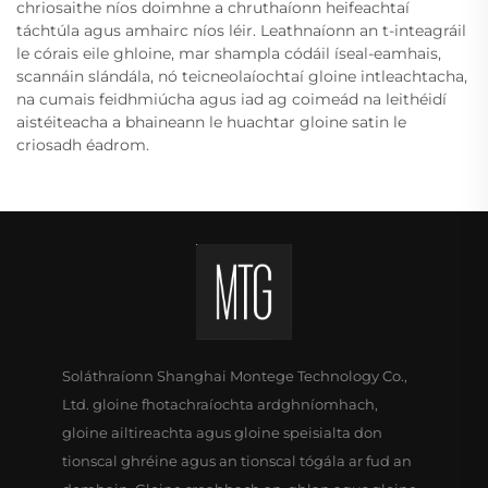
chriosaithe níos doimhne a chruthaíonn heifeachtaí
táchtúla agus amhairc níos léir. Leathnaíonn an t-inteagráil
le córais eile ghloine, mar shampla códáil íseal-eamhais,
scannáin slándála, nó teicneolaíochtaí gloine intleachtacha,
na cumais feidhmiúcha agus iad ag coimeád na leithéidí
aistéiteacha a bhaineann le huachtar gloine satin le
criosadh éadrom.
Soláthraíonn Shanghai Montege Technology Co.,
Ltd. gloine fhotachraíochta ardghníomhach,
gloine ailtireachta agus gloine speisialta don
tionscal ghréine agus an tionscal tógála ar fud an