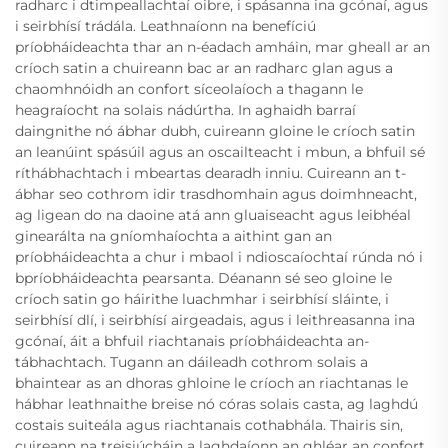
radharc i dtimpeallachtaí oibre, i spásanna ina gcónaí, agus
i seirbhísí trádála. Leathnaíonn na benefíciú
príobháideachta thar an n-éadach amháin, mar gheall ar an
críoch satin a chuireann bac ar an radharc glan agus a
chaomhnóidh an confort síceolaíoch a thagann le
heagraíocht na solais nádúrtha. In aghaidh barraí
daingnithe nó ábhar dubh, cuireann gloine le críoch satin
an leanúint spásúil agus an oscailteacht i mbun, a bhfuil sé
ríthábhachtach i mbeartas dearadh inniu. Cuireann an t-
ábhar seo cothrom idir trasdhomhain agus doimhneacht,
ag ligean do na daoine atá ann gluaiseacht agus leibhéal
ginearálta na gníomhaíochta a aithint gan an
príobháideachta a chur i mbaol i ndioscaíochtaí rúnda nó i
bpríobháideachta pearsanta. Déanann sé seo gloine le
críoch satin go háirithe luachmhar i seirbhísí sláinte, i
seirbhísí dlí, i seirbhísí airgeadais, agus i leithreasanna ina
gcónaí, áit a bhfuil riachtanais príobháideachta an-
tábhachtach. Tugann an dáileadh cothrom solais a
bhaintear as an dhoras ghloine le críoch an riachtanas le
hábhar leathnaithe breise nó córas solais casta, ag laghdú
costais suiteála agus riachtanais cothabhála. Thairis sin,
cuireann na treisiúcháin a laghdaíonn an ghléar an confort