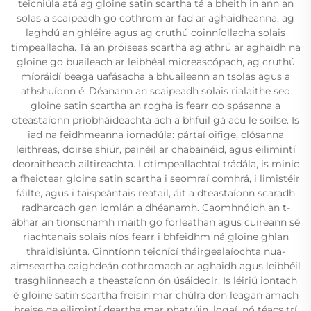
teicniúla atá ag gloine satin scartha tá a bheith in ann an
solas a scaipeadh go cothrom ar fad ar aghaidheanna, ag
laghdú an ghléire agus ag cruthú coinníollacha solais
timpeallacha. Tá an próiseas scartha ag athrú ar aghaidh na
gloine go buaileach ar leibhéal micreascópach, ag cruthú
míoráidí beaga uafásacha a bhuaileann an tsolas agus a
athshuíonn é. Déanann an scaipeadh solais rialaithe seo
gloine satin scartha an rogha is fearr do spásanna a
dteastaíonn príobháideachta ach a bhfuil gá acu le soilse. Is
iad na feidhmeanna iomadúla: pártaí oifige, clósanna
leithreas, doirse shiúr, painéil ar chabainéid, agus eilimintí
deoraitheach ailtireachta. I dtimpeallachtaí trádála, is minic
a fheictear gloine satin scartha i seomraí comhrá, i limistéir
fáilte, agus i taispeántais reatail, áit a dteastaíonn scaradh
radharcach gan iomlán a dhéanamh. Caomhnóidh an t-
ábhar an tionscnamh maith go forleathan agus cuireann sé
riachtanais solais níos fearr i bhfeidhm ná gloine ghlan
thraidisiúnta. Cinntíonn teicnící tháirgealaíochta nua-
aimseartha caighdeán cothromach ar aghaidh agus leibhéil
trasghlinneach a theastaíonn ón úsáideoir. Is léiriú iontach
é gloine satin scartha freisin mar chúlra don leagan amach
breise de eilimintí deartha mar phatrúin, logaí, nó téacs trí