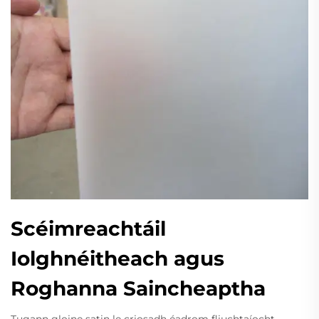
Scéimreachtáil
Iolghnéitheach agus
Roghanna Saincheaptha