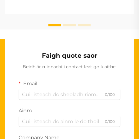
Faigh quote saor
Beidh ár n-ionadaí i contact leat go luaithe.
Email
0/100
Ainm
0/100
Company Name