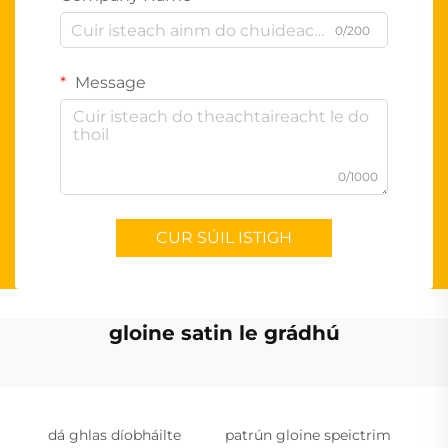
0/200
Message
0/1000
CUR SÚIL ISTIGH
gloine satin le grádhú
dá ghlas díobháilte
patrún gloine speictrim