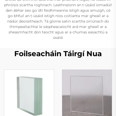
phróisis scartha roghnach. Leathnaíonn an t-úsáid iomadúil
den ábhar seo go dtí feidhmeanna istigh agus amuigh, cé
go bhfuil an t-úsáid istigh níos coitianta mar gheall ar a
nádúr deoraitheach. Tá gloine satin scartha oiriúnach do
thimpeallachtaí le sáspheacaíocht ard mar gheall ar a
sheasmhacht don teocht agus ar a chumas easachtú a
úsáid.
Foilseacháin Táirgí Nua