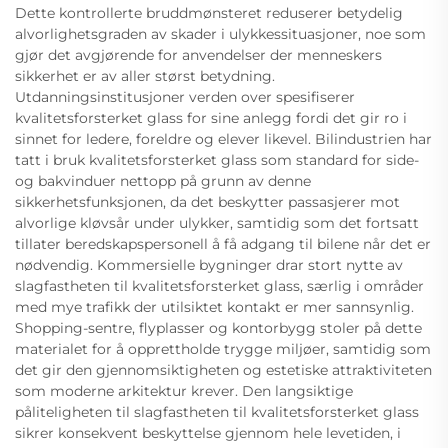
Dette kontrollerte bruddmønsteret reduserer betydelig
alvorlighetsgraden av skader i ulykkessituasjoner, noe som
gjør det avgjørende for anvendelser der menneskers
sikkerhet er av aller størst betydning.
Utdanningsinstitusjoner verden over spesifiserer
kvalitetsforsterket glass for sine anlegg fordi det gir ro i
sinnet for ledere, foreldre og elever likevel. Bilindustrien har
tatt i bruk kvalitetsforsterket glass som standard for side-
og bakvinduer nettopp på grunn av denne
sikkerhetsfunksjonen, da det beskytter passasjerer mot
alvorlige kløvsår under ulykker, samtidig som det fortsatt
tillater beredskapspersonell å få adgang til bilene når det er
nødvendig. Kommersielle bygninger drar stort nytte av
slagfastheten til kvalitetsforsterket glass, særlig i områder
med mye trafikk der utilsiktet kontakt er mer sannsynlig.
Shopping-sentre, flyplasser og kontorbygg stoler på dette
materialet for å opprettholde trygge miljøer, samtidig som
det gir den gjennomsiktigheten og estetiske attraktiviteten
som moderne arkitektur krever. Den langsiktige
påliteligheten til slagfastheten til kvalitetsforsterket glass
sikrer konsekvent beskyttelse gjennom hele levetiden, i