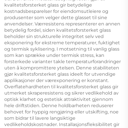
kvalitetsforsterket glass gir betydelige
kostnadsbesparelser for eiendomsutleiere og
produsenter som velger dette glasset til sine
anvendelser. Værresistens representerer en annen
betydelig fordel, siden kvalitetsforsterket glass
beholder sin strukturelle integritet selv ved
eksponering for ekstreme temperaturer, fuktighet
og termisk syklisering. I motsetning til vanlig glass
som kan sprække under termisk stress, kan
forsterkede varianter takle temperaturforandringer
uten å kompromittere ytelsen. Denne stabiliteten
gjør kvalitetsforsterket glass ideelt for utvendige
applikasjoner der værexponering er konstant.
Overflatehardheten til kvalitetsforsterket glass gir
utmerket skraperesistens og sikrer vedlikehold av
optisk klarhet og estetisk attraktivitet gjennom
hele driftstiden. Denne holdbarheten reduserer
behovet for hyppig rengjøring eller utskifting, noe
som bidrar til lavere langsiktige
vedlikeholdskostnader. Installasjonsfleksibilitet gir