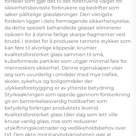
fordeler som gjør det til det foretrukne valget for
sikkerhetsbevisste forbrukere og bedrifter som
søker pålitelige glassløsninger. Den viktigste
fordelen ligger i dets fremragende sikkerhetsytelse,
da dette spesielt behandlede glasset eliminerer
risikoen for å danne farlige skarpe fragmenter ved
brudd. I stedet for å produsere tannete stykker som
kan føre til alvorlige klippesår, krumler
kvalitetsforsterket glass sammen til små,
kubeformede partikler som utgjør minimal fare for
menneskers sikkerhet. Denne egenskapen viser
seg som uvurderlig i områder med mye trafikk,
skoler, sykehus og boligområder der
ulykkesforebygging er av ytterste betydning.
Styrkeøkningen som oppnås gjennom forsterkning
gir en bemerkelsesverdig holdbarhet som
betydelig forlenger produktets levetid.
Kvalitetsforsterket glass tåler slag som lett ville
knuse vanlig glass, noe som reduserer
utskiftningskostnader og vedlikeholdsbehov over
tid. Den økte motstandsdyktigheten gjør at