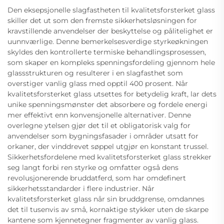
Den eksepsjonelle slagfastheten til kvalitetsforsterket glass
skiller det ut som den fremste sikkerhetsløsningen for
kravstillende anvendelser der beskyttelse og pålitelighet er
uunnværlige. Denne bemerkelsesverdige styrkeøkningen
skyldes den kontrollerte termiske behandlingsprosessen,
som skaper en kompleks spenningsfordeling gjennom hele
glassstrukturen og resulterer i en slagfasthet som
overstiger vanlig glass med opptil 400 prosent. Når
kvalitetsforsterket glass utsettes for betydelig kraft, lar dets
unike spenningsmønster det absorbere og fordele energi
mer effektivt enn konvensjonelle alternativer. Denne
overlegne ytelsen gjør det til et obligatorisk valg for
anvendelser som bygningsfasader i områder utsatt for
orkaner, der vinddrevet søppel utgjør en konstant trussel.
Sikkerhetsfordelene med kvalitetsforsterket glass strekker
seg langt forbi ren styrke og omfatter også dens
revolusjonerende bruddatferd, som har omdefinert
sikkerhetsstandarder i flere industrier. Når
kvalitetsforsterket glass når sin bruddgrense, omdannes
det til tusenvis av små, kornaktige stykker uten de skarpe
kantene som kjennetegner fragmenter av vanlig glass.