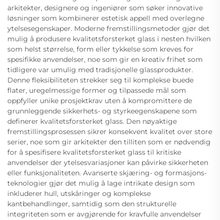
arkitekter, designere og ingeniører som søker innovative
løsninger som kombinerer estetisk appell med overlegne
ytelsesegenskaper. Moderne fremstillingsmetoder gjør det
mulig å produsere kvalitetsforsterket glass i nesten hvilken
som helst størrelse, form eller tykkelse som kreves for
spesifikke anvendelser, noe som gir en kreativ frihet som
tidligere var umulig med tradisjonelle glassprodukter.
Denne fleksibiliteten strekker seg til komplekse buede
flater, uregelmessige former og tilpassede mål som
oppfyller unike prosjektkrav uten å kompromittere de
grunnleggende sikkerhets- og styrkeegenskapene som
definerer kvalitetsforsterket glass. Den nøyaktige
fremstillingsprosessen sikrer konsekvent kvalitet over store
serier, noe som gir arkitekter den tilliten som er nødvendig
for å spesifisere kvalitetsforsterket glass til kritiske
anvendelser der ytelsesvariasjoner kan påvirke sikkerheten
eller funksjonaliteten. Avanserte skjæring- og formasjons-
teknologier gjør det mulig å lage intrikate design som
inkluderer hull, utskåringer og komplekse
kantbehandlinger, samtidig som den strukturelle
integriteten som er avgjørende for kravfulle anvendelser