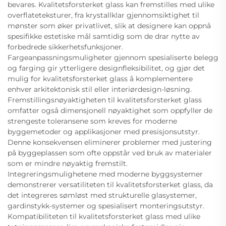
bevares. Kvalitetsforsterket glass kan fremstilles med ulike
overflateteksturer, fra krystallklar gjennomsiktighet til
mønster som øker privatlivet, slik at designere kan oppnå
spesifikke estetiske mål samtidig som de drar nytte av
forbedrede sikkerhetsfunksjoner.
Fargeanpassningsmuligheter gjennom spesialiserte belegg
og farging gir ytterligere designfleksibilitet, og gjør det
mulig for kvalitetsforsterket glass å komplementere
enhver arkitektonisk stil eller interiørdesign-løsning.
Fremstillingsnøyaktigheten til kvalitetsforsterket glass
omfatter også dimensjonell nøyaktighet som oppfyller de
strengeste toleransene som kreves for moderne
byggemetoder og applikasjoner med presisjonsutstyr.
Denne konsekvensen eliminerer problemer med justering
på byggeplassen som ofte oppstår ved bruk av materialer
som er mindre nøyaktig fremstilt.
Integreringsmulighetene med moderne byggsystemer
demonstrerer versatiliteten til kvalitetsforsterket glass, da
det integreres sømløst med strukturelle glasystemer,
gardinstykk-systemer og spesialisert monteringsutstyr.
Kompatibiliteten til kvalitetsforsterket glass med ulike