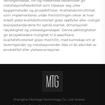
tetningsmasser, lim og mekaniske festemidler gir
installasjonsfleksibilitet som tilpasser seg ulike
byggemetoder og prosjektfrister. Kvalitetskontrolltiltak
som implementeres under fremstillingen sikrer at hver
enkelt plate kvalitetsforsterket glass oppfyller eller overgår
bransjestandardene for optisk klarhet, dimensjonell
nøyaktighet og ytelsesegenskaper. Denne påliteligheten
gir prosjektledere mulighet til å spesifisere
kvalitetsforsterket glass med tillit, med kunnskap om at
leveringstider og installasjonstider ikke vil bli påvirket av
produktfeil eller ytelsesvariasjoner.
Shanghai Montege Technology Co., Ltd. leverer