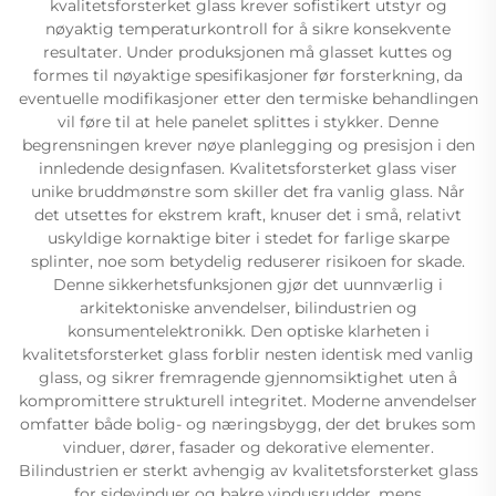
kvalitetsforsterket glass krever sofistikert utstyr og
nøyaktig temperaturkontroll for å sikre konsekvente
resultater. Under produksjonen må glasset kuttes og
formes til nøyaktige spesifikasjoner før forsterkning, da
eventuelle modifikasjoner etter den termiske behandlingen
vil føre til at hele panelet splittes i stykker. Denne
begrensningen krever nøye planlegging og presisjon i den
innledende designfasen. Kvalitetsforsterket glass viser
unike bruddmønstre som skiller det fra vanlig glass. Når
det utsettes for ekstrem kraft, knuser det i små, relativt
uskyldige kornaktige biter i stedet for farlige skarpe
splinter, noe som betydelig reduserer risikoen for skade.
Denne sikkerhetsfunksjonen gjør det uunnværlig i
arkitektoniske anvendelser, bilindustrien og
konsumentelektronikk. Den optiske klarheten i
kvalitetsforsterket glass forblir nesten identisk med vanlig
glass, og sikrer fremragende gjennomsiktighet uten å
kompromittere strukturell integritet. Moderne anvendelser
omfatter både bolig- og næringsbygg, der det brukes som
vinduer, dører, fasader og dekorative elementer.
Bilindustrien er sterkt avhengig av kvalitetsforsterket glass
for sidevinduer og bakre vindusrudder, mens