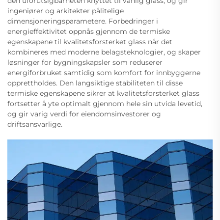
den uforutsigbarheten knyttet til vanlig glass, og gir
ingeniører og arkitekter pålitelige
dimensjoneringsparametere. Forbedringer i
energieffektivitet oppnås gjennom de termiske
egenskapene til kvalitetsforsterket glass når det
kombineres med moderne belagsteknologier, og skaper
løsninger for bygningskapsler som reduserer
energiforbruket samtidig som komfort for innbyggerne
opprettholdes. Den langsiktige stabiliteten til disse
termiske egenskapene sikrer at kvalitetsforsterket glass
fortsetter å yte optimalt gjennom hele sin utvida levetid,
og gir varig verdi for eiendomsinvestorer og
driftsansvarlige.