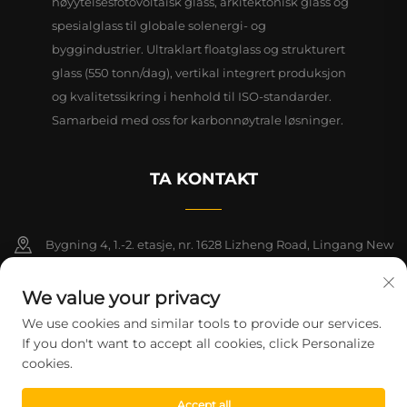
høyytelsesfotovoltaisk glass, arkitektonisk glass og
spesialglass til globale solenergi- og
byggindustrier. Ultraklart floatglass og strukturert
glass (550 tonn/dag), vertikal integrert produksjon
og kvalitetssikring i henhold til ISO-standarder.
Samarbeid med oss for karbonnøytrale løsninger.
TA KONTAKT
Bygning 4, 1.-2. etasje, nr. 1628 Lizheng Road, Lingang New
Area, Kinas frihandelssone (Shanghai)
We value your privacy
+86-15124919712
We use cookies and similar tools to provide our services.
If you don't want to accept all cookies, click Personalize
[email protected]
cookies.
Accept all
Copyright © 2026 Shanghai Montege Technology Co., Ltd. Alle