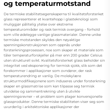
og temperaturmotstand
De termiske stabilitetsegenskaperna til kvalitetsforsterket
glass representerer et kvantehopp i glasteknologi som
muliggjør pålitelig ytelse over ekstreme
temperaturområder og rask termisk overgang – forhold
som ville ødelegge vanlige glassmaterialer. Denne unike
termiske motstanden skyldes den nøyaktige
spenningskonstruksjonen som oppnås under
forsterkningsprosessen, noe som skaper et materiale som
tåler temperaturforskjeller på mer enn 200 grader Celsius
uten strukturell svikt. Kvalitetsforsterket glass beholder sin
integritet ved eksponering for termisk sjokk, slik som det
forekommer i applikasjoner som ovndører, der rask
temperaturendring er vanlig. De molekylære
strukturmodifikasjonene som induseres under forsterkning
skaper en glassmatrise som kan tilpasse seg termisk
utvidelse og sammentrekning uten å utvikle
spenningsrevner – et problem som plager konvensjonelle
glassprodukter. Denne termiske stabiliteten viser seg som
uvurderlig i arkitektoniske applikasjoner der