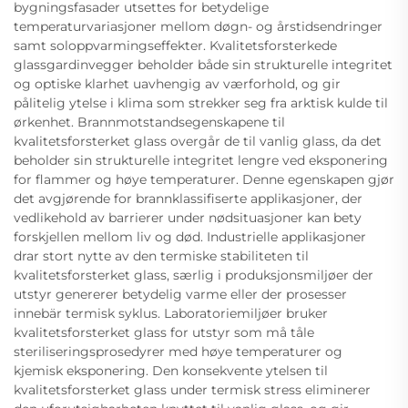
bygningsfasader utsettes for betydelige
temperaturvariasjoner mellom døgn- og årstidsendringer
samt soloppvarmingseffekter. Kvalitetsforsterkede
glassgardinvegger beholder både sin strukturelle integritet
og optiske klarhet uavhengig av værforhold, og gir
pålitelig ytelse i klima som strekker seg fra arktisk kulde til
ørkenhet. Brannmotstandsegenskapene til
kvalitetsforsterket glass overgår de til vanlig glass, da det
beholder sin strukturelle integritet lengre ved eksponering
for flammer og høye temperaturer. Denne egenskapen gjør
det avgjørende for brannklassifiserte applikasjoner, der
vedlikehold av barrierer under nødsituasjoner kan bety
forskjellen mellom liv og død. Industrielle applikasjoner
drar stort nytte av den termiske stabiliteten til
kvalitetsforsterket glass, særlig i produksjonsmiljøer der
utstyr genererer betydelig varme eller der prosesser
innebär termisk syklus. Laboratoriemiljøer bruker
kvalitetsforsterket glass for utstyr som må tåle
steriliseringsprosedyrer med høye temperaturer og
kjemisk eksponering. Den konsekvente ytelsen til
kvalitetsforsterket glass under termisk stress eliminerer