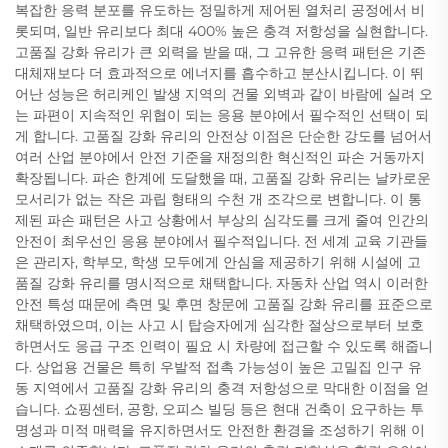
복잡한 응력 분포를 유도하는 정밀하게 제어된 열처리 공정에서 비
롯되며, 일반 유리보다 최대 400% 높은 충격 저항성을 실현합니다.
고품질 강화 유리가 큰 외력을 받을 때, 그 고유한 응력 패턴은 기존
대체재보다 더 효과적으로 에너지를 흡수하고 분산시킵니다. 이 뛰
어난 성능은 허리케인 발생 지역의 건물 외벽과 같이 바람에 실려 오
는 파편이 지속적인 위협이 되는 응용 분야에서 필수적인 선택이 되
게 합니다. 고품질 강화 유리의 안전상 이점은 단순한 강도를 넘어서
여러 산업 분야에서 안전 기준을 재정의한 혁신적인 파손 거동까지
확장됩니다. 파손 한계에 도달했을 때, 고품질 강화 유리는 날카로운
모서리가 없는 작은 과립 형태의 수천 개 조각으로 변합니다. 이 통
제된 파손 패턴은 사고 상황에서 부상의 심각도를 크게 줄여 인간의
안전이 최우선인 응용 분야에서 필수적입니다. 전 세계 교육 기관들
은 관리자, 학부모, 학생 모두에게 안심을 제공하기 위해 시설에 고
품질 강화 유리를 명시적으로 채택합니다. 자동차 산업 역시 이러한
안전 특성 때문에 측면 및 후면 창문에 고품질 강화 유리를 표준으로
채택하였으며, 이는 사고 시 탑승자에게 심각한 절상으로부터 보호
하면서도 응급 구조 인력이 필요 시 차량에 접근할 수 있도록 해줍니
다. 상업용 건물은 특히 우발적 접촉 가능성이 높은 고밀집 인구 유
동 지역에서 고품질 강화 유리의 충격 저항성으로 막대한 이점을 얻
습니다. 쇼핑센터, 공항, 오피스 빌딩 등은 현대 건축이 요구하는 투
명성과 미적 매력을 유지하면서도 안전한 환경을 조성하기 위해 이