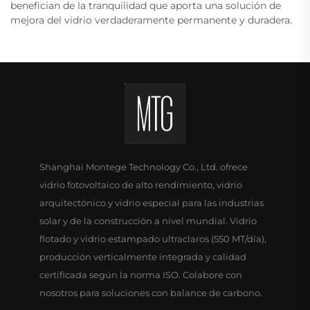
benefician de la tranquilidad que aporta una solución de
mejora del vidrio verdaderamente permanente y duradera.
Shanghai Montege Technology Co., Ltd. ofrece
vidrio fotovoltaico de alto rendimiento, vidrio
arquitectónico y vidrio especial para las industrias
solar y de la construcción a nivel mundial. Vidrio
flotado y vidrio estampado ultraclaros (550 MT/día),
producción verticalmente integrada y calidad
certificada según la norma ISO. Colabore con
nosotros para soluciones con balance de carbono.