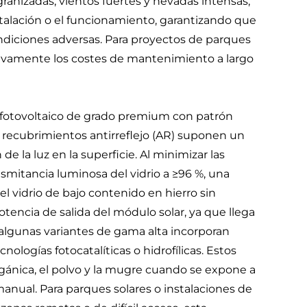
nizadas, vientos fuertes y nevadas intensas,
nstalación o el funcionamiento, garantizando que
ndiciones adversas. Para proyectos de parques
cativamente los costes de mantenimiento a largo
lar fotovoltaico de grado premium con patrón
 recubrimientos antirreflejo (AR) suponen un
e la luz en la superficie. Al minimizar las
smitancia luminosa del vidrio a ≥96 %, una
el vidrio de bajo contenido en hierro sin
encia de salida del módulo solar, ya que llega
, algunas variantes de gama alta incorporan
logías fotocatalíticas o hidrofílicas. Estos
gánica, el polvo y la mugre cuando se expone a
 manual. Para parques solares o instalaciones de