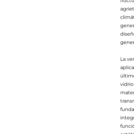
fluct
agrie
climá
gener
diseñ
gener
La ve
aplic
últim
vidri
mater
trans
funda
integ
funci