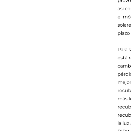
provo
así c
el mó
solar
plazo 
Para 
está 
cambi
pérdi
mejor
recub
más l
recub
recub
la lu