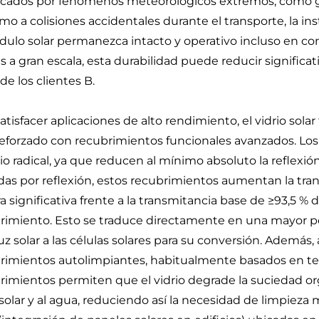
cados por fenómenos meteorológicos extremos, como gra
omo a colisiones accidentales durante el transporte, la i
dulo solar permanezca intacto y operativo incluso en co
es a gran escala, esta durabilidad puede reducir signifi
de los clientes B.
satisfacer aplicaciones de alto rendimiento, el vidrio so
reforzado con recubrimientos funcionales avanzados. Los
o radical, ya que reducen al mínimo absoluto la reflexión d
das por reflexión, estos recubrimientos aumentan la tran
a significativa frente a la transmitancia base de ≥93,5 % d
rimiento. Esto se traduce directamente en una mayor pot
uz solar a las células solares para su conversión. Además
rimientos autolimpiantes, habitualmente basados en tecno
rimientos permiten que el vidrio degrade la suciedad or
z solar y al agua, reduciendo así la necesidad de limpieza