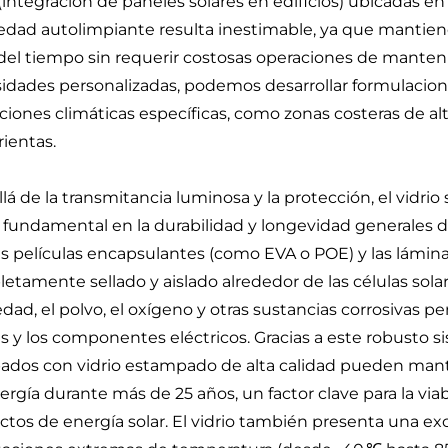
(integración de paneles solares en edificios) ubicadas en 
edad autolimpiante resulta inestimable, ya que mantien
del tiempo sin requerir costosas operaciones de manteni
idades personalizadas, podemos desarrollar formulacion
ciones climáticas específicas, como zonas costeras de 
rientas.
llá de la transmitancia luminosa y la protección, el vid
 fundamental en la durabilidad y longevidad generales d
as películas encapsulantes (como EVA o POE) y las lámina
etamente sellado y aislado alrededor de las células solare
ad, el polvo, el oxígeno y otras sustancias corrosivas p
as y los componentes eléctricos. Gracias a este robusto 
ados con vidrio estampado de alta calidad pueden man
ergía durante más de 25 años, un factor clave para la via
ctos de energía solar. El vidrio también presenta una ex