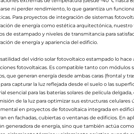
uaciones extremas de temperatura (desde -40 ℃ hasta 85 
tarse ni perder rendimiento, lo que garantiza un funcio
ticas. Para proyectos de integración de sistemas fotovolt
ación de energía como estética arquitectónica, nuestro 
os de estampado y niveles de transmitancia para satisf
ación de energía y apariencia del edificio.
rsatilidad del vidrio solar fotovoltaico estampado lo ha
aciones fotovoltaicas. Es compatible tanto con módulos s
os, que generan energía desde ambas caras (frontal y trase
o para capturar la luz reflejada desde el suelo o las supe
ial esencial para las baterías solares de película delgada
misión de la luz para optimizar sus estructuras celular
mental en proyectos de fotovoltaica integrada en edifici
ran en fachadas, cubiertas o ventanas de edificios. En ap
ón generadora de energía, sino que también actúa como m