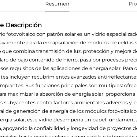
Resumen
Pr
e Descripción
drio fotovoltaico con patrón solar es un vidrio especializ
sivamente para la encapsulación de módulos de celdas 
co que combina transmisión de luz, protección y mejora de
claro de bajo contenido de hierro, pasa por procesos pre
osos requisitos de las aplicaciones de energía solar. Par
ntes incluyen recubrimientos avanzados antirreflectante
impiantes. Sus funciones principales son múltiples: of
para maximizar la absorción de energía solar, proporciona 
es subyacentes contra factores ambientales adversos y, e
al de generación de energía de los módulos fotovoltaico
ergía solar, este vidrio desempeña un papel fundamental 
a, apoyando la confiabilidad y longevidad de proyectos d
nciales hasta granjas solares a gran escala e integración 