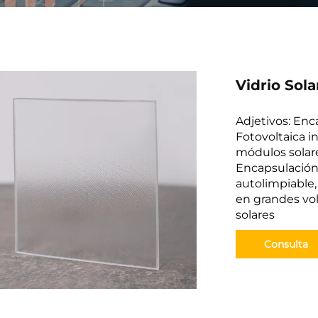
Vidrio Sol
Adjetivos: Enc
Fotovoltaica in
módulos solare
Encapsulación f
autolimpiable,
en grandes vol
solares
Consulta