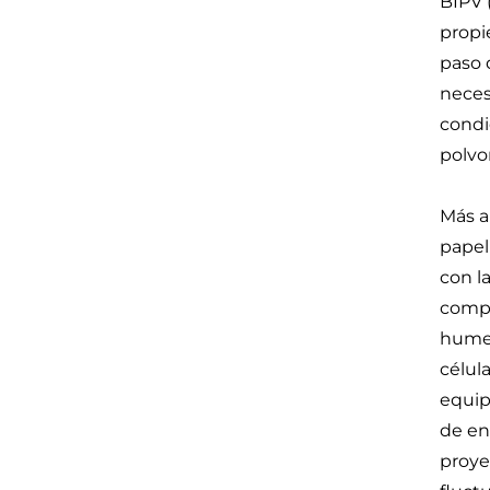
BIPV 
propi
paso 
neces
condi
polvo
Más a
papel
con l
compl
humed
célul
equip
de en
proye