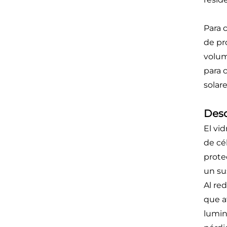
Para 
de pr
volum
para 
solare
Desc
El vi
de cé
prote
un su
Al re
que a
lumin