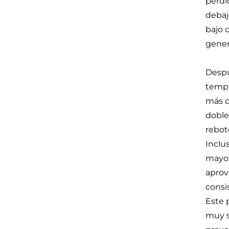
pérdi
debaj
bajo 
gener
Despu
templ
más c
doble 
rebot
Inclu
mayor
aprov
consi
Este p
muy s