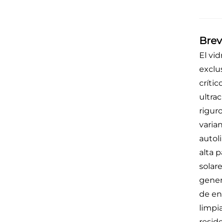
Brev
El vi
exclu
críti
ultra
rigur
varia
autol
alta 
solar
gener
de en
limpi
reside