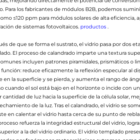
das, mejorando directamente el potencial de conversión e
o. Para los fabricantes de módulos B2B, podemos suminis
como ≤120 ppm para módulos solares de alta eficiencia, a
ación de sistemas fotovoltaicos.
productos
.
és de que se forma el sustrato, el vidrio pasa por dos et
ado. El proceso de calandrado imparte una textura superf
omunes incluyen patrones piramidales, prismáticos o lin
función: reduce eficazmente la reflexión especular al disp
e en la superficie y se pierda, y aumenta el rango de ángu
so cuando el sol está bajo en el horizonte o incide con u
 cantidad de luz hacia la superficie de la célula solar, m
echamiento de la luz. Tras el calandrado, el vidrio se s
ste en calentar el vidrio hasta cerca de su punto de reb
roceso refuerza la integridad estructural del vidrio, logr
uperior a la del vidrio ordinario. El vidrio templado prese