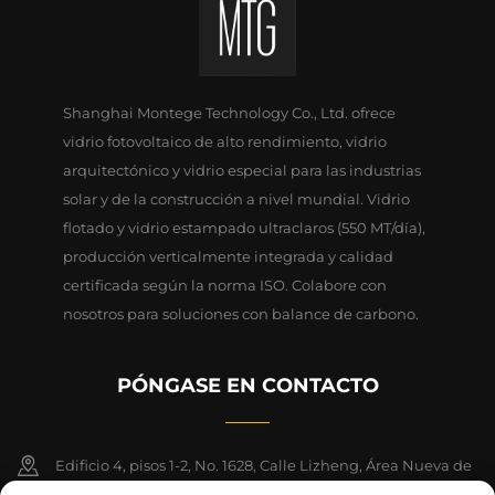
Shanghai Montege Technology Co., Ltd. ofrece
vidrio fotovoltaico de alto rendimiento, vidrio
arquitectónico y vidrio especial para las industrias
solar y de la construcción a nivel mundial. Vidrio
flotado y vidrio estampado ultraclaros (550 MT/día),
producción verticalmente integrada y calidad
certificada según la norma ISO. Colabore con
nosotros para soluciones con balance de carbono.
PÓNGASE EN CONTACTO
Edificio 4, pisos 1-2, No. 1628, Calle Lizheng, Área Nueva de
Lingang, Zona de Libre Comercio de China (Shanghai)