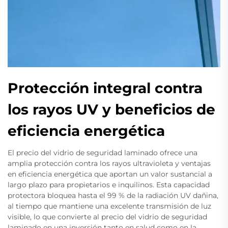
Protección integral contra
los rayos UV y beneficios de
eficiencia energética
El precio del vidrio de seguridad laminado ofrece una
amplia protección contra los rayos ultravioleta y ventajas
en eficiencia energética que aportan un valor sustancial a
largo plazo para propietarios e inquilinos. Esta capacidad
protectora bloquea hasta el 99 % de la radiación UV dañina,
al tiempo que mantiene una excelente transmisión de luz
visible, lo que convierte al precio del vidrio de seguridad
laminado en una inversión tanto en salud como en la