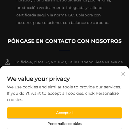
flotado y vidrio estampado ultraclaros (550 MT/día),
producción verticalmente integrada y calidad
certificada según la norma ISO. Colabore con
nosotros para soluciones con balance de carbono.
PÓNGASE EN CONTACTO CON NOSOTROS
Edificio 4, pisos 1-2, No. 1628, Calle Lizheng, Área Nueva de
Lingang, Zona de Libre Comercio de China (Shanghai)
We value your privacy
+86-15124919712
We use cookies and similar tools to provide our services.
If you don't want to accept all cookies, click Personalize
[email protected]
cookies.
Accept all
Derechos de autor © 2026 Shanghai Montege Technology Co., Ltd.
Todos los derechos reservados.
Política de Privacidad
Personalize cookies