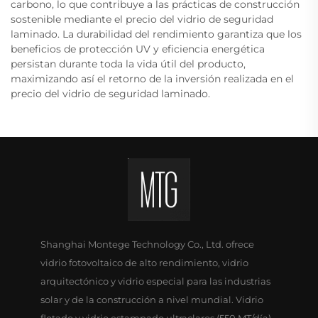
carbono, lo que contribuye a las prácticas de construcción
sostenible mediante el precio del vidrio de seguridad
laminado. La durabilidad del rendimiento garantiza que los
beneficios de protección UV y eficiencia energética
persistan durante toda la vida útil del producto,
maximizando así el retorno de la inversión realizada en el
precio del vidrio de seguridad laminado.
Shanghai Montege Technology Co., Ltd. ofrece
vidrio fotovoltaico de alto rendimiento, vidrio
arquitectónico y vidrio especial para las industrias
solar y de la construcción a nivel mundial. Vidrio