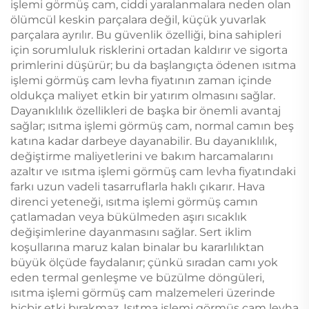
işlemi görmüş cam, ciddi yaralanmalara neden olan
ölümcül keskin parçalara değil, küçük yuvarlak
parçalara ayrılır. Bu güvenlik özelliği, bina sahipleri
için sorumluluk risklerini ortadan kaldırır ve sigorta
primlerini düşürür; bu da başlangıçta ödenen ısıtma
işlemi görmüş cam levha fiyatının zaman içinde
oldukça maliyet etkin bir yatırım olmasını sağlar.
Dayanıklılık özellikleri de başka bir önemli avantaj
sağlar; ısıtma işlemi görmüş cam, normal camın beş
katına kadar darbeye dayanabilir. Bu dayanıklılık,
değiştirme maliyetlerini ve bakım harcamalarını
azaltır ve ısıtma işlemi görmüş cam levha fiyatındaki
farkı uzun vadeli tasarruflarla haklı çıkarır. Hava
direnci yeteneği, ısıtma işlemi görmüş camın
çatlamadan veya bükülmeden aşırı sıcaklık
değişimlerine dayanmasını sağlar. Sert iklim
koşullarına maruz kalan binalar bu kararlılıktan
büyük ölçüde faydalanır; çünkü sıradan camı yok
eden termal genleşme ve büzülme döngüleri,
ısıtma işlemi görmüş cam malzemeleri üzerinde
hiçbir etki bırakmaz. Isıtma işlemi görmüş cam levha