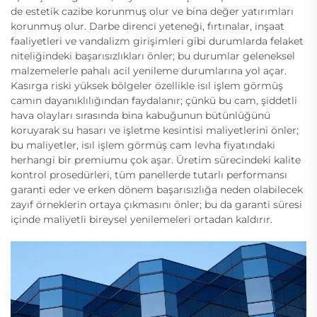
de estetik cazibe korunmuş olur ve bina değer yatırımları
korunmuş olur. Darbe direnci yeteneği, fırtınalar, inşaat
faaliyetleri ve vandalizm girişimleri gibi durumlarda felaket
niteliğindeki başarısızlıkları önler; bu durumlar geleneksel
malzemelerle pahalı acil yenileme durumlarına yol açar.
Kasırga riski yüksek bölgeler özellikle isıl işlem görmüş
camın dayanıklılığından faydalanır; çünkü bu cam, şiddetli
hava olayları sırasında bina kabuğunun bütünlüğünü
koruyarak su hasarı ve işletme kesintisi maliyetlerini önler;
bu maliyetler, isıl işlem görmüş cam levha fiyatındaki
herhangi bir premiumu çok aşar. Üretim sürecindeki kalite
kontrol prosedürleri, tüm panellerde tutarlı performansı
garanti eder ve erken dönem başarısızlığa neden olabilecek
zayıf örneklerin ortaya çıkmasını önler; bu da garanti süresi
içinde maliyetli bireysel yenilemeleri ortadan kaldırır.