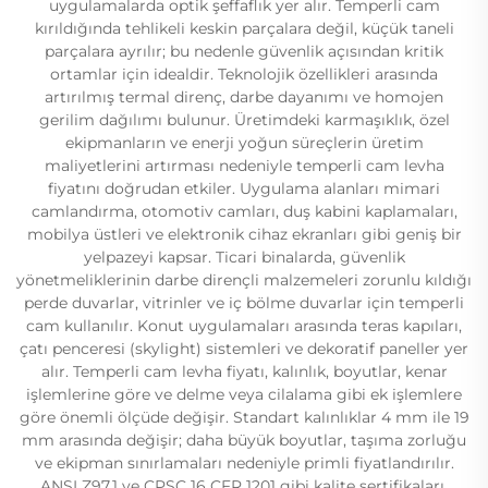
uygulamalarda optik şeffaflık yer alır. Temperli cam
kırıldığında tehlikeli keskin parçalara değil, küçük taneli
parçalara ayrılır; bu nedenle güvenlik açısından kritik
ortamlar için idealdir. Teknolojik özellikleri arasında
artırılmış termal direnç, darbe dayanımı ve homojen
gerilim dağılımı bulunur. Üretimdeki karmaşıklık, özel
ekipmanların ve enerji yoğun süreçlerin üretim
maliyetlerini artırması nedeniyle temperli cam levha
fiyatını doğrudan etkiler. Uygulama alanları mimari
camlandırma, otomotiv camları, duş kabini kaplamaları,
mobilya üstleri ve elektronik cihaz ekranları gibi geniş bir
yelpazeyi kapsar. Ticari binalarda, güvenlik
yönetmeliklerinin darbe dirençli malzemeleri zorunlu kıldığı
perde duvarlar, vitrinler ve iç bölme duvarlar için temperli
cam kullanılır. Konut uygulamaları arasında teras kapıları,
çatı penceresi (skylight) sistemleri ve dekoratif paneller yer
alır. Temperli cam levha fiyatı, kalınlık, boyutlar, kenar
işlemlerine göre ve delme veya cilalama gibi ek işlemlere
göre önemli ölçüde değişir. Standart kalınlıklar 4 mm ile 19
mm arasında değişir; daha büyük boyutlar, taşıma zorluğu
ve ekipman sınırlamaları nedeniyle primli fiyatlandırılır.
ANSI Z97.1 ve CPSC 16 CFR 1201 gibi kalite sertifikaları,