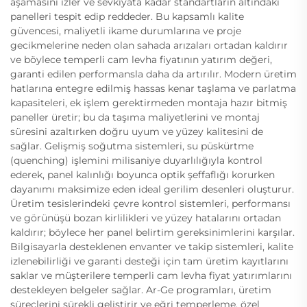
aşamasını izler ve sevkiyata kadar standartların altındaki
panelleri tespit edip reddeder. Bu kapsamlı kalite
güvencesi, maliyetli ikame durumlarına ve proje
gecikmelerine neden olan sahada arızaları ortadan kaldırır
ve böylece temperli cam levha fiyatının yatırım değeri,
garanti edilen performansla daha da artırılır. Modern üretim
hatlarına entegre edilmiş hassas kenar taşlama ve parlatma
kapasiteleri, ek işlem gerektirmeden montaja hazır bitmiş
paneller üretir; bu da taşıma maliyetlerini ve montaj
süresini azaltırken doğru uyum ve yüzey kalitesini de
sağlar. Gelişmiş soğutma sistemleri, su püskürtme
(quenching) işlemini milisaniye duyarlılığıyla kontrol
ederek, panel kalınlığı boyunca optik şeffaflığı korurken
dayanımı maksimize eden ideal gerilim desenleri oluşturur.
Üretim tesislerindeki çevre kontrol sistemleri, performansı
ve görünüşü bozan kirlilikleri ve yüzey hatalarını ortadan
kaldırır; böylece her panel belirtim gereksinimlerini karşılar.
Bilgisayarla desteklenen envanter ve takip sistemleri, kalite
izlenebilirliği ve garanti desteği için tam üretim kayıtlarını
saklar ve müşterilere temperli cam levha fiyat yatırımlarını
destekleyen belgeler sağlar. Ar-Ge programları, üretim
süreçlerini sürekli geliştirir ve eğri temperleme, özel