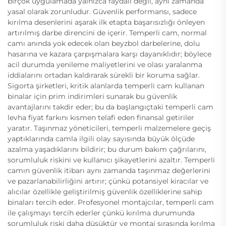
birçok uygulamada yalnızca faydalı değil, aynı zamanda
yasal olarak zorunludur. Güvenlik performansı, sadece
kırılma desenlerini aşarak ilk etapta başarısızlığı önleyen
artırılmış darbe direncini de içerir. Temperli cam, normal
camı anında yok edecek olan beyzbol darbelerine, dolu
hasarına ve kazara çarpışmalara karşı dayanıklıdır; böylece
acil durumda yenileme maliyetlerini ve olası yaralanma
iddialarını ortadan kaldırarak sürekli bir koruma sağlar.
Sigorta şirketleri, kritik alanlarda temperli cam kullanan
binalar için prim indirimleri sunarak bu güvenlik
avantajlarını takdir eder; bu da başlangıçtaki temperli cam
levha fiyat farkını kısmen telafi eden finansal getiriler
yaratır. Taşınmaz yöneticileri, temperli malzemelere geçiş
yaptıklarında camla ilgili olay sayısında büyük ölçüde
azalma yaşadıklarını bildirir; bu durum bakım çağrılarını,
sorumluluk riskini ve kullanıcı şikayetlerini azaltır. Temperli
camın güvenlik itibarı aynı zamanda taşınmaz değerlerini
ve pazarlanabilirliğini artırır; çünkü potansiyel kiracılar ve
alıcılar özellikle geliştirilmiş güvenlik özelliklerine sahip
binaları tercih eder. Profesyonel montajcılar, temperli cam
ile çalışmayı tercih ederler çünkü kırılma durumunda
sorumluluk riski daha düşüktür ve montaj sırasında kırılma