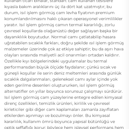
kullanan ticari binalar, standart cam kullanan tesislere
kıyasla bakım aralıklarını üç ila dört kat uzatmıştır; bu
durum, isıl işlem görmüş cam levha fiyatının premium
konumlandırılmasını haklı çıkaran operasyonel verimlilikler
yaratır. Isıl işlem görmüş camın termal kararlılığı, zorlu
çevresel koşullarda olağanüstü değer sağlayan başka bir
dayanıklılık boyutudur. Normal camı çatlatabilip hasara
uğratabilen sıcaklık farkları, doğru şekilde ısıl işlem görmüş
malzemeler üzerinde çok az etkiye sahiptir; bu da aşırı hava
olayları sırasında maliyetli acil onarımları ortadan kaldırır.
Özellikle kıyı bölgelerindeki uygulamalar bu termal
performansdan büyük ölçüde faydalanır; çünkü sıcak ve
güneşli koşullar ile serin deniz meltemleri arasında günlük
sıcaklık dalgalanmaları, geleneksel camı aylar içinde yok
eden gerilme desenleri oluştururken, isıl işlem görmüş
alternatifler on yıllar boyunca sorunsuz çalışmayı sürdürür.
Isıl işlem görmüş cam yüzeylerine entegre edilen kimyasal
direnç özellikleri, temizlik ürünleri, kirlilik ve çevresel
kirleticiler gibi diğer cam kaplamaları zamanla zayıflatan
etkilerden aşınmayı ve bozulmayı önler. Bu kimyasal
kararlılık, kullanım ömrü boyunca yapısal bütünlüğü ve
optik şeffaflığı korur; böylece hem işlevsel performans hem