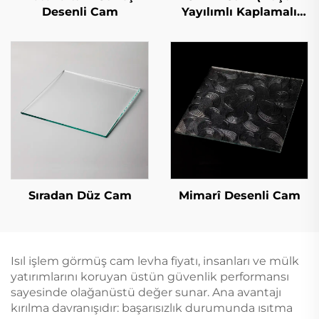
Yayılımlı Kaplamalı
Desenli Cam
Cam)
Sıradan Düz Cam
Mimarî Desenli Cam
Isıl işlem görmüş cam levha fiyatı, insanları ve mülk
yatırımlarını koruyan üstün güvenlik performansı
sayesinde olağanüstü değer sunar. Ana avantajı
kırılma davranışıdır: başarısızlık durumunda ısıtma