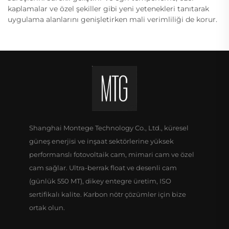
kaplamalar ve özel şekiller gibi yeni yetenekleri tanıtarak
uygulama alanlarını genişletirken mali verimliliği de korur.
Shanghai Montege Technology Co., Ltd., küresel
güneş enerjisi ve inşaat sektörlerine yüksek
performanslı fotovoltaik cam, mimari cam ve özel
cam sağlar. Ultra-berrak float ve desenli cam
(günlük 550 MT), dikey entegre üretim, ISO
sertifikalı kalite. Karbon nötr çözümler için bize
ortak olun.