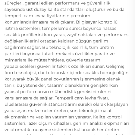
süreçleri, garanti edilen performans ve güvenilirlik
sayesinde üst düzey kalite standartları oluşturur ve bu da
temperli cam levha fiyatlarının premium
konumlandırılmasını haklı çıkarır. Bilgisayar kontrollü
ısıtma sistemleri, temperleme süreci boyunca hassas
sıcaklık profillerini koruyarak, zayıf noktaları ve performans
değişkenliklerini ortadan kaldıran düzgün gerilim
dağılımını sağlar. Bu teknolojik kesinlik, tüm üretim
partileri boyunca tutarlı mekanik özellikler yaratır ve
mimarlara ile müteahhitlere, güvenle tasarım
yapabilecekleri güvenilir teknik özellikleri sunar. Gelişmiş
fırın teknolojisi, dar toleranslar içinde sıcaklık homojenliğini
koruyarak büyük panel boyutlarının işlenmesine olanak
tanır; bu yetenekler, tasarım olanaklarını genişletirken
yapısal performansın mühendislik gereksinimlerini
karşılamasını da sağlar. Temperli cam levha fiyatı,
uluslararası güvenlik standartlarını sürekli olarak karşılayan
ya da aşan malzemeler üreten, son teknoloji imalat
ekipmanlarına yapılan yatırımları yansıtır. Kalite kontrol
sistemleri, lazer ölçüm cihazları, gerilim analizi ekipmanları
ve otomatik muayene sistemleri kullanarak her üretim