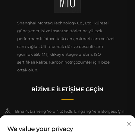
Shanghai Montag Technology Co., Ltd., küresel
güneş enerjisi ve inşaat sektörlerine yüksek
performanslı fotovoltaik cam, mimari cam ve özel
cam sağlar. Ultra-berrak düz ve desenli cam
(günlük 550 MT), dikey entegre üretim, ISO
sertifikalı kalite. Karbon nötr çözümler için bize
ortak olun.
BIZIMLE İLETIŞIME GEÇIN
Bina 4, Lizheng Yolu No: 1628, Lingang Yeni Bölgesi, Çin
(Şangay) Serbest Ticaret Bölgesi, 1-2. Katlar
We value your privacy
+86-15124919712