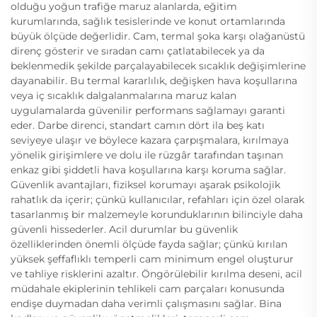
olduğu yoğun trafiğe maruz alanlarda, eğitim
kurumlarında, sağlık tesislerinde ve konut ortamlarında
büyük ölçüde değerlidir. Cam, termal şoka karşı olağanüstü
direnç gösterir ve sıradan camı çatlatabilecek ya da
beklenmedik şekilde parçalayabilecek sıcaklık değişimlerine
dayanabilir. Bu termal kararlılık, değişken hava koşullarına
veya iç sıcaklık dalgalanmalarına maruz kalan
uygulamalarda güvenilir performans sağlamayı garanti
eder. Darbe direnci, standart camın dört ila beş katı
seviyeye ulaşır ve böylece kazara çarpışmalara, kırılmaya
yönelik girişimlere ve dolu ile rüzgâr tarafından taşınan
enkaz gibi şiddetli hava koşullarına karşı koruma sağlar.
Güvenlik avantajları, fiziksel korumayı aşarak psikolojik
rahatlık da içerir; çünkü kullanıcılar, refahları için özel olarak
tasarlanmış bir malzemeyle korunduklarının bilinciyle daha
güvenli hissederler. Acil durumlar bu güvenlik
özelliklerinden önemli ölçüde fayda sağlar; çünkü kırılan
yüksek şeffaflıklı temperli cam minimum engel oluşturur
ve tahliye risklerini azaltır. Öngörülebilir kırılma deseni, acil
müdahale ekiplerinin tehlikeli cam parçaları konusunda
endişe duymadan daha verimli çalışmasını sağlar. Bina