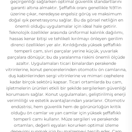
geçirgenliği sağlarken optimal güvenlik standartlarını
garanti altına almaktır. Şeffaflık oranı genellikle %91'in
üzerine çıkar, neredeyse engelsiz görüş ve maksimum
doğal ışık penetrasyonu sağlar. Bu da görsel netliğin en
önemli olduğu uygulamalar için ideal hale getirir.
Teknolojik özellikler arasında üniformal kalınlık dağılımı,
hassas kenar bitişi ve tehlikeli kırılmayı önleyen gerilim
direnci özellikleri yer alır. Kırıldığında yüksek şeffaflıklı
temperli cam, sivri parçalar yerine küçük, yuvarlak
parçalara dönüşür; bu da yaralanma riskini önemli ölçüde
azaltır. Uygulamaları ticari binalardan perakende
vitrinlerine, konut pencerelerinden otomotiv ön camlarına,
duş kabinlerinden sergi vitrinlerine ve mimari cephelere
kadar birçok sektörü kapsar. Ticari ortamlarda bu cam,
işletmelerin ürünleri etkili bir şekilde sergilerken güvenliği
korumasını sağlar. Konut uygulamaları, geliştirilmiş enerji
verimliliği ve estetik avantajlarından yararlanır. Otomotiv
endüstrisi, hem güvenlik hem de görünürlüğün kritik
olduğu ön camlar ve yan camlar için yüksek şeffaflıklı
temperli camı kullanır. Müze sergileri ve perakende
ortamları, değerli eşyaları korurken optimal izleme
deneyimi sunmak için bu malzemeyi tercih eder. Cam