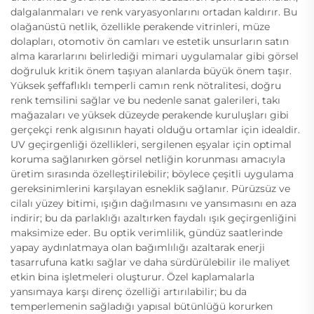
dalgalanmaları ve renk varyasyonlarını ortadan kaldırır. Bu
olağanüstü netlik, özellikle perakende vitrinleri, müze
dolapları, otomotiv ön camları ve estetik unsurların satın
alma kararlarını belirlediği mimari uygulamalar gibi görsel
doğruluk kritik önem taşıyan alanlarda büyük önem taşır.
Yüksek şeffaflıklı temperli camın renk nötralitesi, doğru
renk temsilini sağlar ve bu nedenle sanat galerileri, takı
mağazaları ve yüksek düzeyde perakende kuruluşları gibi
gerçekçi renk algısının hayati olduğu ortamlar için idealdir.
UV geçirgenliği özellikleri, sergilenen eşyalar için optimal
koruma sağlanırken görsel netliğin korunması amacıyla
üretim sırasında özelleştirilebilir; böylece çeşitli uygulama
gereksinimlerini karşılayan esneklik sağlanır. Pürüzsüz ve
cilalı yüzey bitimi, ışığın dağılmasını ve yansımasını en aza
indirir; bu da parlaklığı azaltırken faydalı ışık geçirgenliğini
maksimize eder. Bu optik verimlilik, gündüz saatlerinde
yapay aydınlatmaya olan bağımlılığı azaltarak enerji
tasarrufuna katkı sağlar ve daha sürdürülebilir ile maliyet
etkin bina işletmeleri oluşturur. Özel kaplamalarla
yansımaya karşı direnç özelliği artırılabilir; bu da
temperlemenin sağladığı yapısal bütünlüğü korurken