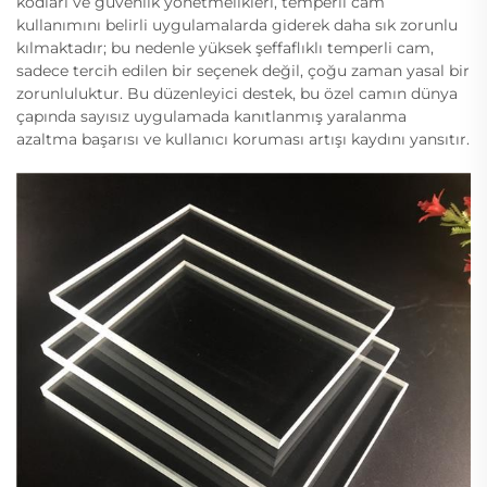
kodları ve güvenlik yönetmelikleri, temperli cam
kullanımını belirli uygulamalarda giderek daha sık zorunlu
kılmaktadır; bu nedenle yüksek şeffaflıklı temperli cam,
sadece tercih edilen bir seçenek değil, çoğu zaman yasal bir
zorunluluktur. Bu düzenleyici destek, bu özel camın dünya
çapında sayısız uygulamada kanıtlanmış yaralanma
azaltma başarısı ve kullanıcı koruması artışı kaydını yansıtır.