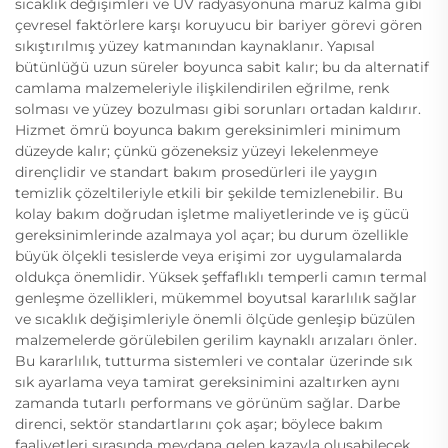
sıcaklık değişimleri ve UV radyasyonuna maruz kalma gibi
çevresel faktörlere karşı koruyucu bir bariyer görevi gören
sıkıştırılmış yüzey katmanından kaynaklanır. Yapısal
bütünlüğü uzun süreler boyunca sabit kalır; bu da alternatif
camlama malzemeleriyle ilişkilendirilen eğrilme, renk
solması ve yüzey bozulması gibi sorunları ortadan kaldırır.
Hizmet ömrü boyunca bakım gereksinimleri minimum
düzeyde kalır; çünkü gözeneksiz yüzeyi lekelenmeye
dirençlidir ve standart bakım prosedürleri ile yaygın
temizlik çözeltileriyle etkili bir şekilde temizlenebilir. Bu
kolay bakım doğrudan işletme maliyetlerinde ve iş gücü
gereksinimlerinde azalmaya yol açar; bu durum özellikle
büyük ölçekli tesislerde veya erişimi zor uygulamalarda
oldukça önemlidir. Yüksek şeffaflıklı temperli camın termal
genleşme özellikleri, mükemmel boyutsal kararlılık sağlar
ve sıcaklık değişimleriyle önemli ölçüde genleşip büzülen
malzemelerde görülebilen gerilim kaynaklı arızaları önler.
Bu kararlılık, tutturma sistemleri ve contalar üzerinde sık
sık ayarlama veya tamirat gereksinimini azaltırken aynı
zamanda tutarlı performans ve görünüm sağlar. Darbe
direnci, sektör standartlarını çok aşar; böylece bakım
faaliyetleri sırasında meydana gelen kazayla oluşabilecek