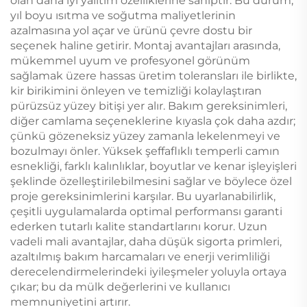
olan daha iyi yalıtım özelliklerine sahiptir. Bu durum,
yıl boyu ısıtma ve soğutma maliyetlerinin
azalmasına yol açar ve ürünü çevre dostu bir
seçenek haline getirir. Montaj avantajları arasında,
mükemmel uyum ve profesyonel görünüm
sağlamak üzere hassas üretim toleransları ile birlikte,
kir birikimini önleyen ve temizliği kolaylaştıran
pürüzsüz yüzey bitişi yer alır. Bakım gereksinimleri,
diğer camlama seçeneklerine kıyasla çok daha azdır;
çünkü gözeneksiz yüzey zamanla lekelenmeyi ve
bozulmayı önler. Yüksek şeffaflıklı temperli camın
esnekliği, farklı kalınlıklar, boyutlar ve kenar işleyişleri
şeklinde özelleştirilebilmesini sağlar ve böylece özel
proje gereksinimlerini karşılar. Bu uyarlanabilirlik,
çeşitli uygulamalarda optimal performansı garanti
ederken tutarlı kalite standartlarını korur. Uzun
vadeli mali avantajlar, daha düşük sigorta primleri,
azaltılmış bakım harcamaları ve enerji verimliliği
derecelendirmelerindeki iyileşmeler yoluyla ortaya
çıkar; bu da mülk değerlerini ve kullanıcı
memnuniyetini artırır.