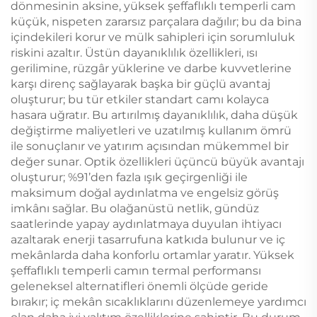
dönmesinin aksine, yüksek şeffaflıklı temperli cam
küçük, nispeten zararsız parçalara dağılır; bu da bina
içindekileri korur ve mülk sahipleri için sorumluluk
riskini azaltır. Üstün dayanıklılık özellikleri, ısı
gerilimine, rüzgâr yüklerine ve darbe kuvvetlerine
karşı direnç sağlayarak başka bir güçlü avantaj
oluşturur; bu tür etkiler standart camı kolayca
hasara uğratır. Bu artırılmış dayanıklılık, daha düşük
değiştirme maliyetleri ve uzatılmış kullanım ömrü
ile sonuçlanır ve yatırım açısından mükemmel bir
değer sunar. Optik özellikleri üçüncü büyük avantajı
oluşturur; %91’den fazla ışık geçirgenliği ile
maksimum doğal aydınlatma ve engelsiz görüş
imkânı sağlar. Bu olağanüstü netlik, gündüz
saatlerinde yapay aydınlatmaya duyulan ihtiyacı
azaltarak enerji tasarrufuna katkıda bulunur ve iç
mekânlarda daha konforlu ortamlar yaratır. Yüksek
şeffaflıklı temperli camın termal performansı
geleneksel alternatifleri önemli ölçüde geride
bırakır; iç mekân sıcaklıklarını düzenlemeye yardımcı