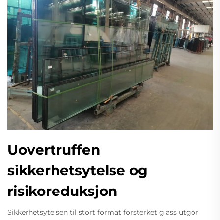
Uovertruffen
sikkerhetsytelse og
risikoreduksjon
Sikkerhetsytelsen til stort format forsterket glass utgör