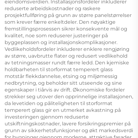
eiendomsverdien. Installasjonsfordeler inkluderer
reduserte arbeidskostnader og raskere
prosjektfullføring på grunn av større panelstørrelser
som krever færre enkeltdeler. Den nøyaktige
fremstillingsprosessen sikrer konsekvente mål og
kvalitet, noe som reduserer justeringer på
byggeplassen og installasjonskomplikasjoner.
Vedlikeholdsfordeler inkluderer enklere rengjøring
av større, uavbrutte flater og redusert vedlikehold
av tetningsmasser rundt færre ledd. Den kjemiske
holdbarheten til storformat temperert glass
motstår flekkdannelse, etsing og miljømessig
nedbrytning, og beholder sitt utseende og sine
egenskaper i tiårvis av drift. Økonomiske fordeler
strekker seg utover den opprinnelige installasjonen,
da levetiden og påliteligheten til storformat
temperert glass gir en utmerket avkastning på
investeringen gjennom reduserte
utskiftningskostnader, lavere forsikringspremier på
grunn av sikkerhetsfunksjoner og økt markedsverdi
for bygninger gjennom moderne, attraktive fasader.