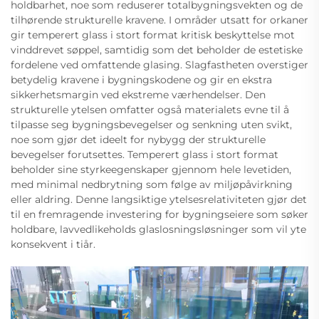
holdbarhet, noe som reduserer totalbygningsvekten og de
tilhørende strukturelle kravene. I områder utsatt for orkaner
gir temperert glass i stort format kritisk beskyttelse mot
vinddrevet søppel, samtidig som det beholder de estetiske
fordelene ved omfattende glasing. Slagfastheten overstiger
betydelig kravene i bygningskodene og gir en ekstra
sikkerhetsmargin ved ekstreme værhendelser. Den
strukturelle ytelsen omfatter også materialets evne til å
tilpasse seg bygningsbevegelser og senkning uten svikt,
noe som gjør det ideelt for nybygg der strukturelle
bevegelser forutsettes. Temperert glass i stort format
beholder sine styrkeegenskaper gjennom hele levetiden,
med minimal nedbrytning som følge av miljøpåvirkning
eller aldring. Denne langsiktige ytelsesrelativiteten gjør det
til en fremragende investering for bygningseiere som søker
holdbare, lavvedlikeholds glaslosningsløsninger som vil yte
konsekvent i tiår.