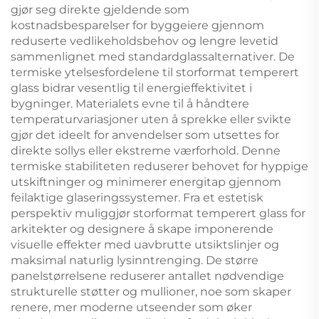
gjør seg direkte gjeldende som
kostnadsbesparelser for byggeiere gjennom
reduserte vedlikeholdsbehov og lengre levetid
sammenlignet med standardglassalternativer. De
termiske ytelsesfordelene til storformat temperert
glass bidrar vesentlig til energieffektivitet i
bygninger. Materialets evne til å håndtere
temperaturvariasjoner uten å sprekke eller svikte
gjør det ideelt for anvendelser som utsettes for
direkte sollys eller ekstreme værforhold. Denne
termiske stabiliteten reduserer behovet for hyppige
utskiftninger og minimerer energitap gjennom
feilaktige glaseringssystemer. Fra et estetisk
perspektiv muliggjør storformat temperert glass for
arkitekter og designere å skape imponerende
visuelle effekter med uavbrutte utsiktslinjer og
maksimal naturlig lysinntrenging. De større
panelstørrelsene reduserer antallet nødvendige
strukturelle støtter og mullioner, noe som skaper
renere, mer moderne utseender som øker