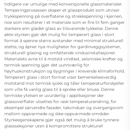
tidligere var umulige med konvensjonelle glassmaterialer.
Temperingprosessen skaper et glassprodukt som utviser
trykkspenning på overflatene og strekkspenning i kjernen,
noe som resulterer i et materiale som er fire til fem ganger
sterkere enn glødet glass av tilsvarende tykkelse. Denne
økte styrken gjør det mulig for temperert glass i stort
format å spenne større avstander med minimal strukturell
støtte, og åpner nye muligheter for gardinveggsystemer,
strukturell glasing og omfattende vindusinstallasjoner.
Materialets evne til å motstå vindlast, seismiske krefter og
termisk spenning gjør det uunnværlig for
høyhuskonstruksjon og bygninger i krevende klimaforhold.
Temperert glass i stort format viser bemerkelsesverdig
motstand mot termisk sjokk og tåler temperaturforskjeller
som ville få vanlig glass til å spreke eller knuse. Denne
termiske ytelsen er uvurderlig i applikasjoner der
glassoverflater utsettes for rask temperaturendring, for
eksempel sørvendte fasader, takvinduer og overgangsrom
mellom oppvarmede og ikke-oppvarmede områder.
Styrkeegenskapene gjør også det mulig å bruke tynnere
glassseksjoner uten å kompromittere strukturell