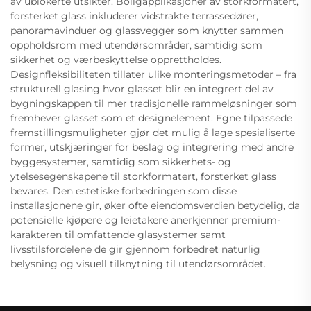
av ublokerte utsikter. Boligapplikasjoner av storkformatert,
forsterket glass inkluderer vidstrakte terrassedører,
panoramavinduer og glassvegger som knytter sammen
oppholdsrom med utendørsområder, samtidig som
sikkerhet og værbeskyttelse opprettholdes.
Designfleksibiliteten tillater ulike monteringsmetoder – fra
strukturell glasing hvor glasset blir en integrert del av
bygningskappen til mer tradisjonelle rammeløsninger som
fremhever glasset som et designelement. Egne tilpassede
fremstillingsmuligheter gjør det mulig å lage spesialiserte
former, utskjæringer for beslag og integrering med andre
byggesystemer, samtidig som sikkerhets- og
ytelsesegenskapene til storkformatert, forsterket glass
bevares. Den estetiske forbedringen som disse
installasjonene gir, øker ofte eiendomsverdien betydelig, da
potensielle kjøpere og leietakere anerkjenner premium-
karakteren til omfattende glasystemer samt
livsstilsfordelene de gir gjennom forbedret naturlig
belysning og visuell tilknytning til utendørsområdet.