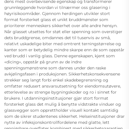
dens mest overbevisende egenskap og transformerer
grunnleggende hvordan vi tilnærmer oss glasering i
høyrisikoområder. Gjennom herdingen utvikler stort
format forsterket glass et unikt bruddmønster som
prioriterer menneskers sikkerhet over alle andre hensyn.
Når glasset utsettes for støt eller spenning som overstiger
dets bruddgrense, omdannes det til tusenvis av små,
relativt uskadelige biter med omtrent terningstørrelse og
kanter som er betydelig mindre skarpe enn de som oppstår
ved brudd i vanlig glass. Denne egenskapen, kjent som
«dicing», oppstår på grunn av de indre
spenningsmønstrene som dannes under den raske
avkjølingsfasen i produksjonen. Sikkerhetskonsekvensene
strekker seg langt forbi enkel skadebegrensning og
omfatter redusert ansvarsutsetning for eiendomsutøvere,
etterlevelse av strenge bygningskoder og ro i sinnet for
brukere. I utdanningsinstitusjoner gjør stort format
forsterket glass det mulig å benytte vidstrakte vinduer og
glassvegger som opprettholder visuell kontakt samtidig
som de sikrer studentenes sikkerhet. Helseinstitusjoner drar
nytte av infeksjonskontrollfordelene med glatte, lett
rengjørbare overflater kombinert med sikkerhetsgarantien