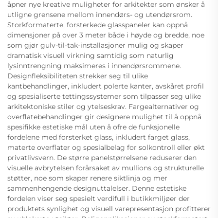
åpner nye kreative muligheter for arkitekter som ønsker å
utligne grensene mellom innendørs- og utendørsrom.
Storkformaterte, forsterkede glasspaneler kan oppnå
dimensjoner på over 3 meter både i høyde og bredde, noe
som gjør gulv-til-tak-installasjoner mulig og skaper
dramatisk visuell virkning samtidig som naturlig
lysinntrengning maksimeres i innendørsrommene.
Designfleksibiliteten strekker seg til ulike
kantbehandlinger, inkludert polerte kanter, avskåret profil
og spesialiserte tettingssystemer som tilpasser seg ulike
arkitektoniske stiler og ytelseskrav. Fargealternativer og
overflatebehandlinger gir designere mulighet til å oppnå
spesifikke estetiske mål uten å ofre de funksjonelle
fordelene med forsterket glass, inkludert farget glass,
materte overflater og spesialbelag for solkontroll eller økt
privatlivsvern. De større panelstørrelsene reduserer den
visuelle avbrytelsen forårsaket av mullions og strukturelle
støtter, noe som skaper renere siktlinja og mer
sammenhengende designuttalelser. Denne estetiske
fordelen viser seg spesielt verdifull i butikkmiljøer der
produktets synlighet og visuell varepresentasjon profitterer