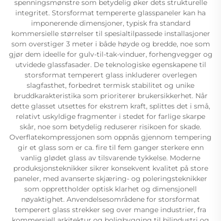
spenningsmønstre som betydelig øker dets strukturelle
integritet. Storsformat tempererte glasspaneler kan ha
imponerende dimensjoner, typisk fra standard
kommersielle størrelser til spesialtilpassede installasjoner
som overstiger 3 meter i både høyde og bredde, noe som
gjør dem ideelle for gulv-til-tak-vinduer, forhengvegger og
utvidede glassfasader. De teknologiske egenskapene til
storsformat temperert glass inkluderer overlegen
slagfasthet, forbedret termisk stabilitet og unike
bruddkarakteristika som prioriterer brukersikkerhet. Når
dette glasset utsettes for ekstrem kraft, splittes det i små,
relativt uskyldige fragmenter i stedet for farlige skarpe
skår, noe som betydelig reduserer risikoen for skade.
Overflatekompressjonen som oppnås gjennom tempering
gir et glass som er ca. fire til fem ganger sterkere enn
vanlig glødet glass av tilsvarende tykkelse. Moderne
produksjonsteknikker sikrer konsekvent kvalitet på store
paneler, med avanserte skjæring- og poleringsteknikker
som opprettholder optisk klarhet og dimensjonell
nøyaktighet. Anvendelsesområdene for storsformat
temperert glass strekker seg over mange industrier, fra
kommersiell arkitektur og boligbygging til bilindustri og