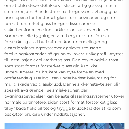
om at utilsiktede støt ikke vil skape farlig glasssplinter i
sterile miljøer. Bilindustrien har lenge vært avhengig av
prinsippene for forsterket glass for sidevinduer, og stort
format forsterket glass bringer disse samme
sikkerhetsfordelene inn i arkitektoniske anvendelser.
Kommersielle bygninger som benytter stort format
forsterket glass i butikkfront, kontorinndelinger og
eksteriørglaseringssystemer opplever reduserte
forsikringskostnader på grunn av lavere risikoprofil knyttet
til installasjon av sikkerhetsglass. Den psykologiske trøst
som stort format forsterket glass gir, kan ikke
undervurderes, da brukere kan nyte fordelen med
omfattende glasering uten underbevisst bekymring for
mulig skade ved glassbrudd. Denne sikkerhetsytelsen blir
spesielt avgjørende i seismiske soner, der
bygningsbevegelser kan belaste glaseringssystemer utover
normale parametere, siden stort format forsterket glass
tilbyr både fleksibilitet og trygge bruddkarakteristika som
beskytter brukere under nødsituasjoner.