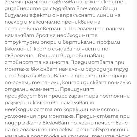
големи размери позволява на архитектите и
дизайнерите да създават впечатляващи
визуални ефекти с непрекъснати линии на
поглед и максимално проникване на
естествена светлина. По-големите панели
намаляват броя на необходимите
структурни опори и вертикални профили
(мюлиони), което създава по-чист и по-
съвременен външен вид, повишаващ
стойността на имота. Предимствата при
монтажа включват намалени разходи за труд
и по-бързо завършване на проектите поради
по-големите панели, които изискват по-малко
отделни елементи. Прецизният
производствен процес гарантира постоянни
размери и качество, намалявайки
необходимостта от корекции на място и
усложнения при монтажа. Предимствата при
поддръжката включват по-лесно почистване
на по-големите непрекъснати повърхности и
намалена поддръжка на уплътнителите около