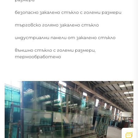
безопасно закалено стъкло с големи размери
търговско голямо закалено стъкло
индустриални панели от закалено стъкло
външно стъкло с големи размери,
термообработено