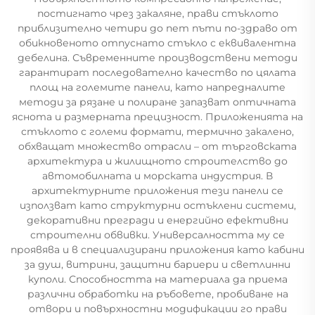
постигнато чрез закаляне, прави стъклото
приблизително четири до пет пъти по-здраво от
обикновеното отпуснато стъкло с еквивалентна
дебелина. Съвременните производствени методи
гарантират последователно качество по цялата
площ на големите панели, като напредналите
методи за рязане и полиране запазват оптичната
яснота и размерната прецизност. Приложенията на
стъклото с големи формати, термично закалено,
обхващат множество отрасли – от търговската
архитектура и жилищното строителство до
автомобилната и морската индустрия. В
архитектурните приложения тези панели се
използват като структурни остъклени системи,
декоративни прегради и енергийно ефективни
строителни обвивки. Универсалността му се
проявява и в специализирани приложения като кабини
за душ, витрини, защитни бариери и светлинни
куполи. Способността на материала да приема
различни обработки на ръбовете, пробиване на
отвори и повърхностни модификации го прави