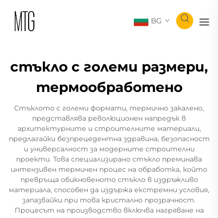
BG
стъкло с големи размери,
термообработено
Стъклото с големи формати, термично закалено,
представлява революционен напредък в
архитектурните и строителните материали,
предлагайки безпрецедентна здравина, безопасност
и универсалност за модерните строителни
проекти. Това специализирано стъкло преминава
интензивен термичен процес на обработка, който
превръща обикновеното стъкло в издръжливо
материала, способен да издържа екстремни условия,
запазвайки при това кристално прозрачност.
Процесът на производство включва нагряване на