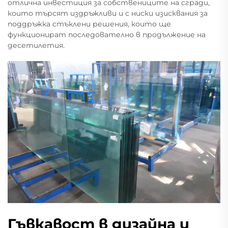
отлична инвестиция за собствениците на сгради,
които търсят издръжливи и с ниски изисквания за
поддръжка стъклени решения, които ще
функционират последователно в продължение на
десетилетия.
Гъвкавост в дизайна и