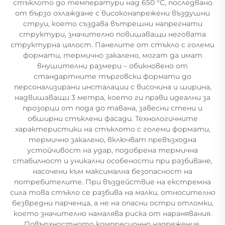
стъклото до температури над 650 °C, последвано
от бързо охлаждане с високонапрежени въздушни
струи, което създава вътрешни напрегнати
структури, значително повишаващи неговата
структурна цялост. Панелите от стъкло с големи
формати, термично закалено, могат да имат
внушителни размери – обикновено от
стандартните търговски формати до
персонализирани инсталации с височина и ширина,
надвишаващи 3 метра, което ги прави идеални за
прозорци от пода до тавана, завесни стени и
обширни стъклени фасади. Технологичните
характеристики на стъклото с големи формати,
термично закалено, включват превъзходна
устойчивост на удар, подобрена термична
стабилност и уникални особености при разбиване,
насочени към максимална безопасност на
потребителите. При въздействие на екстремна
сила това стъкло се разбива на малки, относително
безвредни парченца, а не на опасни остри отломки,
което значително намалява риска от наранявания.
Повърхностното компресионно напрежение,