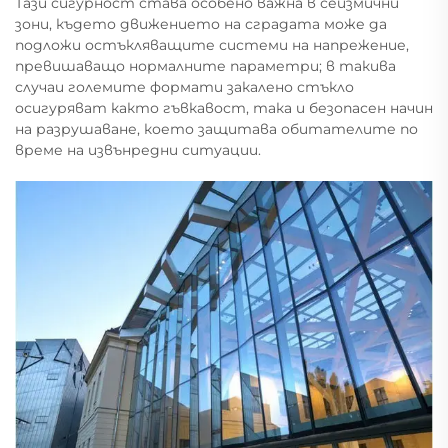
Тази сигурност става особено важна в сеизмични
зони, където движението на сградата може да
подложи остъкляващите системи на напрежение,
превишаващо нормалните параметри; в такива
случаи големите формати закалено стъкло
осигуряват както гъвкавост, така и безопасен начин
на разрушаване, което защитава обитателите по
време на извънредни ситуации.