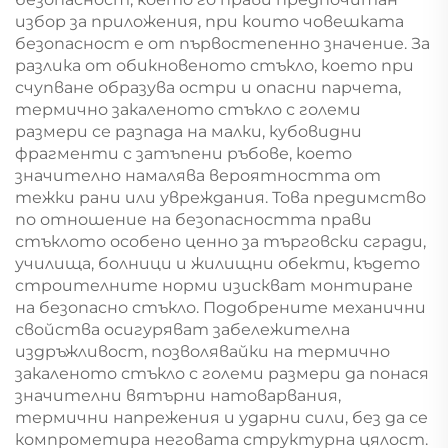
избор за приложения, при които човешката
безопасност е от първостепенно значение. За
разлика от обикновеното стъкло, което при
счупване образува остри и опасни парчета,
термично закаленото стъкло с големи
размери се разпада на малки, кубовидни
фрагменти с затъпени ръбове, което
значително намалява вероятността от
тежки рани или увреждания. Това предимство
по отношение на безопасността прави
стъклото особено ценно за търговски сгради,
училища, болници и жилищни обекти, където
строителните норми изискват монтиране
на безопасно стъкло. Подобрените механични
свойства осигуряват забележителна
издръжливост, позволявайки на термично
закаленото стъкло с големи размери да понася
значителни вятърни натоварвания,
термични напрежения и ударни сили, без да се
компрометира неговата структурна цялост.