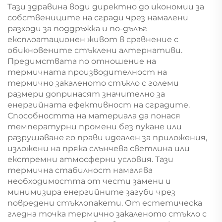
Тази здравина води директно до икономии за
собствениците на сгради чрез намалени
разходи за поддръжка и по-дълъг
експлоатационен живот в сравнение с
обикновените стъклени алтернативи.
Предимствата по отношение на
термичната производителност на
термично закаленото стъкло с големи
размери допринасят значително за
енергийната ефективност на сградите.
Способността на материала да понася
температурни промени без пукане или
разрушаване го прави идеален за приложения,
изложени на пряка слънчева светлина или
екстремни атмосферни условия. Тази
термична стабилност намалява
необходимостта от чести замени и
минимизира енергийните загуби чрез
повредени стъклопакети. От естетическа
гледна точка термично закаленото стъкло с