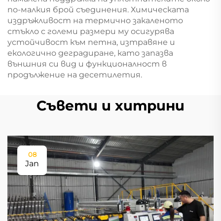
по-малкия брой съединения. Химическата
издръжливост на термично закаленото
стъкло с големи размери му осигурява
устойчивост към петна, изтравяне и
екологично деградиране, като запазва
външния си вид и функционалност в
продължение на десетилетия.
Съвети и хитрини
08
Jan