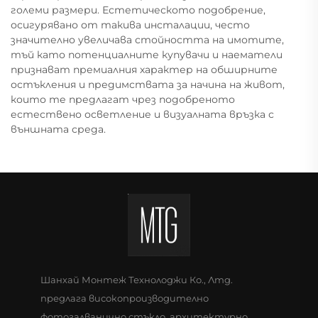
големи размери. Естетическото подобрение,
осигурявано от такива инсталации, често
значително увеличава стойността на имотите,
тъй като потенциалните купувачи и наематели
признават премиалния характер на обширните
остъкления и предимствата за начина на живот,
които те предлагат чрез подобреното
естествено осветление и визуалната връзка с
външната среда.
Шанхай Монтеж Технолоджи Ко., Лтд.
предлага високопроизводително
фотогалванично стъкло, архитектурно