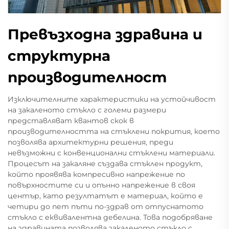
Превъзходна здравина и
структурна
производителност
Изключителните характеристики на устойчивост
на закаленото стъкло с големи размери
представляват квантов скок в
производителността на стъклени покрития, което
позволява архитектурни решения, преди
невъзможни с конвенционални стъклени материали.
Процесът на закаляне създава стъклен продукт,
който проявява компресивно напрежение по
повърхностите си и опънно напрежение в своя
център, като резултатът е материал, който е
четири до пет пъти по-здрав от отпуснатото
стъкло с еквивалентна дебелина. Това подобряване
на здравината позволява закаленото стъкло с