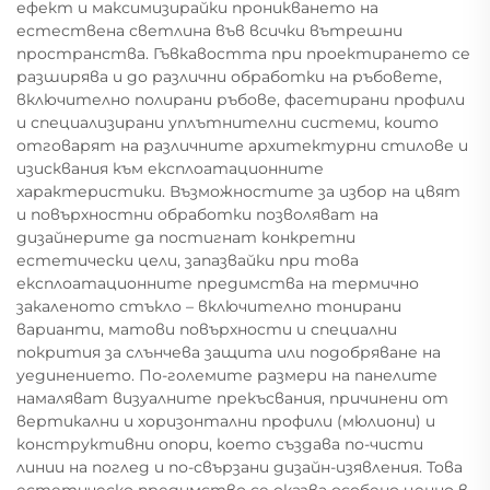
ефект и максимизирайки проникването на
естествена светлина във всички вътрешни
пространства. Гъвкавостта при проектирането се
разширява и до различни обработки на ръбовете,
включително полирани ръбове, фасетирани профили
и специализирани уплътнителни системи, които
отговарят на различните архитектурни стилове и
изисквания към експлоатационните
характеристики. Възможностите за избор на цвят
и повърхностни обработки позволяват на
дизайнерите да постигнат конкретни
естетически цели, запазвайки при това
експлоатационните предимства на термично
закаленото стъкло – включително тонирани
варианти, матови повърхности и специални
покрития за слънчева защита или подобряване на
уединението. По-големите размери на панелите
намаляват визуалните прекъсвания, причинени от
вертикални и хоризонтални профили (мюлиони) и
конструктивни опори, което създава по-чисти
линии на поглед и по-свързани дизайн-изявления. Това
естетическо предимство се оказва особено ценно в