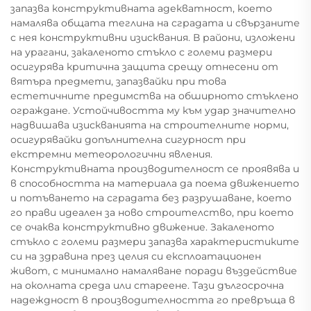
запазва конструктивната адекватност, което
намалява общата теглина на сградата и свързаните
с нея конструктивни изисквания. В райони, изложени
на урагани, закаленото стъкло с големи размери
осигурява критична защита срещу отнесени от
вятъра предмети, запазвайки при това
естетичните предимства на обширното стъклено
ограждане. Устойчивостта му към удар значително
надвишава изискванията на строителните норми,
осигурявайки допълнителна сигурност при
екстремни метеорологични явления.
Конструктивната производителност се проявява и
в способността на материала да поема движението
и потъването на сградата без разрушаване, което
го прави идеален за ново строителство, при което
се очаква конструктивно движение. Закаленото
стъкло с големи размери запазва характеристиките
си на здравина през целия си експлоатационен
живот, с минимално намаляване поради въздействие
на околната среда или стареене. Тази дългосрочна
надеждност в производителността го превръща в