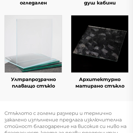
огледален
душ кабини
Ултрапрозрачно
Архитектурно
плаващо стъкlo
матирано стъкло
Стъклото с големи размери и термично
закалено изпълнение предлага изключителна
стойност благодарение на високия си ниво на
безопасност, което го прави предпочитан