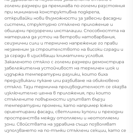
големи размери да преминава по-големи разстояния
при минимална конструктивна подкрепа,
откривайки нови възможности за завесни фасадни
системи, структурно стъклено приложение и
обширни прозоречни инсталации. Способността на
материала да устои на ветрови натоварвания,
сеизмични сили и термично напрежение го прави
незаменим за строителството на високи сгради и
за сгради в изискващи климатични условия.
Закаленото стъкло с големи размери демонстрира
забележителна устойчивост на термичен шок и
издържа температурни разлики, които биха
предизвикали пукане или разбиване на обикновено
стъкло. Тази термична производителност се оказва
изключително ценна в приложения, при които
стъклените повърхности изпитват бързи
температурни промени, като например южно
ориентирани фасади, светлинни куполи и преходни
пространства между отопляеми и неотопляеми
зони. Свойствата на здравина също позволяват
използването на по-тънки стъклени секции, като се