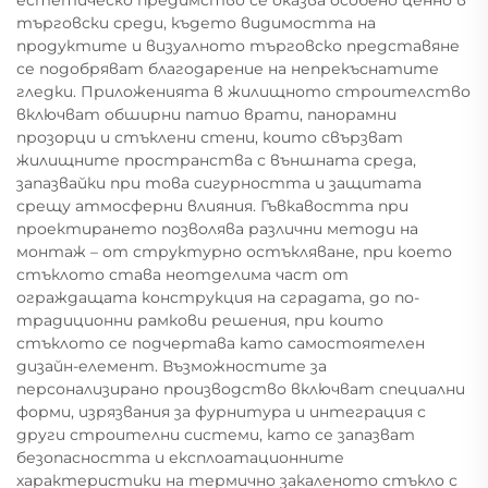
търговски среди, където видимостта на
продуктите и визуалното търговско представяне
се подобряват благодарение на непрекъснатите
гледки. Приложенията в жилищното строителство
включват обширни патио врати, панорамни
прозорци и стъклени стени, които свързват
жилищните пространства с външната среда,
запазвайки при това сигурността и защитата
срещу атмосферни влияния. Гъвкавостта при
проектирането позволява различни методи на
монтаж – от структурно остъкляване, при което
стъклото става неотделима част от
ограждащата конструкция на сградата, до по-
традиционни рамкови решения, при които
стъклото се подчертава като самостоятелен
дизайн-елемент. Възможностите за
персонализирано производство включват специални
форми, изрязвания за фурнитура и интеграция с
други строителни системи, като се запазват
безопасността и експлоатационните
характеристики на термично закаленото стъкло с