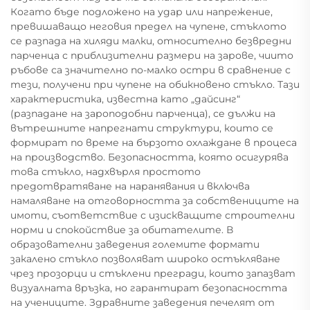
Когато бъде подложено на удар или напрежение,
превишаващо неговия предел на чупене, стъклото
се разпада на хиляди малки, относително безвредни
парченца с приблизителни размери на зарове, чиито
ръбове са значително по-малко остри в сравнение с
тези, получени при чупене на обикновено стъкло. Тази
характеристика, известна като „дайсинг“
(разпадане на зароподобни парченца), се дължи на
вътрешните напрегнати структури, които се
формират по време на бързото охлаждане в процеса
на производство. Безопасността, която осигурява
това стъкло, надхвърля простото
предотвратяване на наранявания и включва
намаляване на отговорността за собствениците на
имоти, съответствие с изискващите строителни
норми и спокойствие за обитателите. В
образователни заведения големите формати
закалено стъкло позволяват широко остъкляване
чрез прозорци и стъклени прегради, които запазват
визуалната връзка, но гарантират безопасността
на учениците. Здравните заведения печелят от