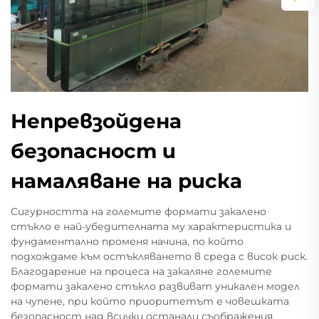
Непревзойдена
безопасност и
намаляване на риска
Сигурността на големите формати закалено
стъкло е най-убедителната му характеристика и
фундаментално променя начина, по който
подхождаме към остъкляването в среда с висок риск.
Благодарение на процеса на закаляне големите
формати закалено стъкло развиват уникален модел
на чупене, при който приоритетът е човешката
безопасност над всички останали съображения.