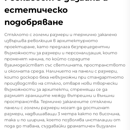
естетическо
подобряване
Стъклото с големи размери и термично закалено
извършва революция в архитектурното
проектиране, като предлага безпрецедентни
възможности за размери и персонализация, които
променят начина, по който сградите
взаимодействат със светлината, пространството
и околната среда. Наличието на панели с размери,
които доскоро бяха невъзможни при стандартното
производство на стъкло, отваря нови творчески
възможности за архитекти, стремящи се да
размият границите между вътрешни и външни
пространства. Термично закалените стъклени
панели с големи размери могат да достигнат
размери, надвишаващи 3 метра както по височина,
така и по ширина, което позволява инсталации от
пода до тавана, създавайки драматичен визуален