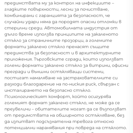
предимствата му за контрол на инфекциите –
гладките повърхности, лесни за почистване,
комбинирани с гаранцията за безопасност, че
случайни удари няма да породят опасни отломки в
стерилни среди. Автомобилната индустрия от
дълго време използва принципите на закаленото
стъкло за страничните прозорци, а големите
формати закалено стъкло пренасят същите
предимства за безопасност и в архитектурните
приложения. Търговските сгради, които използват
големи формати закалено стъкло за витрини, офисни
прегради и външни остъкляващи системи,
постигат намаляване на застрахователните си
разходи благодарение на по-ниския риск, свързан с
инсталирането на безопасно стъкло.
Психологическият комфорт, който осигурява
големият формат закалено стъкло, не може да се
преувеличи – обитателите могат да се възползват
от предимствата на обширното остъкляване, без
да изпитват подсъзнателна тревога относно
потенциални наранявания при повреда на стъклото.