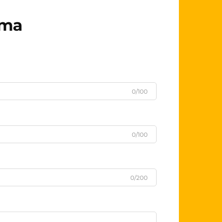
рта
0/100
0/100
0/200