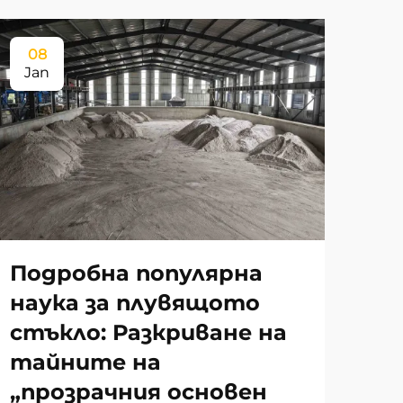
08
Jan
Подробна популярна
наука за плувящото
стъкло: Разкриване на
тайните на
„прозрачния основен