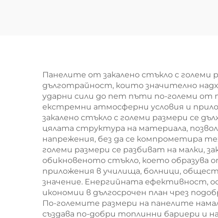
Панелите от закалено стъкло с големи 
дълготрайност, които значително над
ударни сили до пет пъти по-големи от 
екстремни атмосферни условия и прило
закалено стъкло с големи размери се дъ
цялата структура на материала, позво
напрежения, без да се компрометира те
големи размери се разбиват на малки, 
обикновеното стъкло, което образува оп
приложения в училища, болници, общес
значение. Енергийната ефективност, ос
икономии в дългосрочен план чрез подо
По-големите размери на панелите нам
създава по-добри топлинни бариери и 