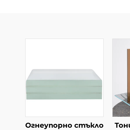
Огнеупорно стъкло
Тон