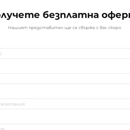
лучете безплатна офе
Нашият представител ще се свърже с вас скоро.