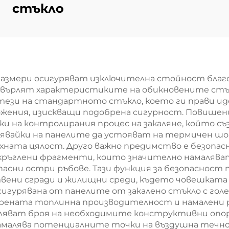
стъкло
размери осигуряват изключителна стойност благо
хвърлят характеристиките на обикновените стък
тези на стандартното стъкло, което ги прави иде
жения, изискващи подобрена сигурност. Повишен
лжи на контролирания процес на закаляне, който с
лявайки на панелите да устояват на термичен шо
хната цялост. Друго важно предимство е безопас
закръглени фрагменти, които значително намаляват
асни остри ръбове. Тази функция за безопасност 
твени сгради и жилищни среди, където човешкат
игурявана от панелите от закалено стъкло с голе
брената топлинна производителност и намалени р
аляват броя на необходимите конструктивни опо
намалява потенциалните точки на въздушна теч