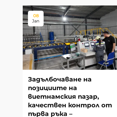
08
Jan
Задълбочаване на
позициите на
виетнамския пазар,
качествен контрол от
първа ръка –