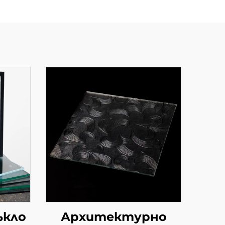
ъкло
Архитектурно