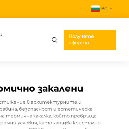
BG
и
Получете
оферта
рмично закалени
постижение в архитектурните и
равина, безопасност и естетическа
на термична закалка, който превръща
ремни условия, като запазва кристално