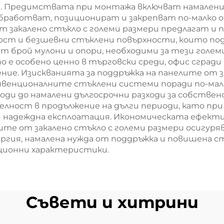
 Предимствата при монтажа включват намалени р
бработват, позиционират и закрепват по-малко от
т закалено стъкло с големи размери предлагат и
ост и безшевни стъклени повърхности, които по
рой мулони и опори, необходими за тези големи 
о е особено ценно в търговски среди, офис сград
ние. Изискванията за поддръжка на панелите от з
конвенционалните стъклени системи поради по-ма
оди до намалени дългосрочни разходи за собстве
лност в продължение на дълги периоди, като пр
 надеждна експлоатация. Икономическата ефект
ите от закалено стъкло с големи размери осигур
ргия, намалена нужда от поддръжка и повишена 
ционни характеристики.
Съвети и хитрини