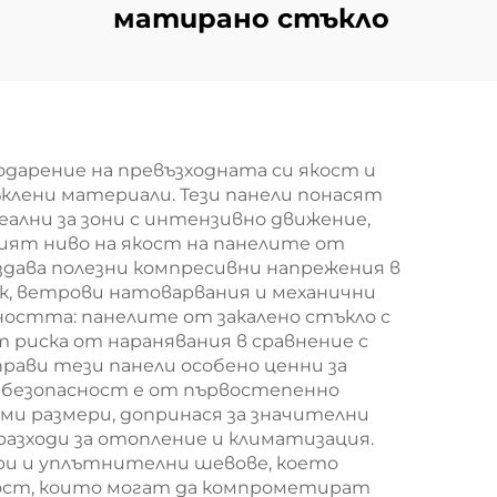
матирано стъкло
дарение на превъзходната си якост и
лени материали. Тези панели понасят
ални за зони с интензивно движение,
ият ниво на якост на панелите от
ъздава полезни компресивни напрежения в
к, ветрови натоварвания и механични
ността: панелите от закалено стъкло с
 риска от наранявания в сравнение с
прави тези панели особено ценни за
а безопасност е от първостепенно
ми размери, допринася за значителни
азходи за отопление и климатизация.
ри и уплътнителни шевове, което
ност, които могат да компрометират