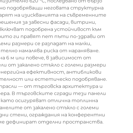
изително 620 °C, последвано от бързо
елно подобряващи неговата структурна
оварят на изискванията на съвременните
шения за завесни фасади, витрини,
 включват подобрена устойчивост към
оито ги правят пет пъти по-здрави от
еми размери се разпадат на малки,
телно намалява риска от нараняване.
а 6 м или повече, в зависимост от
и от закалено стъкло с големи размери
 енергийна ефективност, антибликови
ителност или естетическо подобряване.
трасли — от търговска архитектура и
ра. В търговските сгради тези панели
 като осигуряват отлична топлинна
нелите от закалено стъкло с големи
дни стени, ограждания на конферентни
реме дефинират отделни пространства.