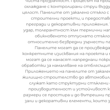
чиста прозрачност. Процесът на прои
охлаждане с контролирани струи възд
цялост. Панелите от закалено стъкло с
строителни проекти, и предоставя
прегради и декоративни приложения.
удар, толерантност към термични нап
обикновеното отпуснато стъкло. П
относително безвредни зърнести пар
Панелите могат да се произвеждат
конкретните изисквания на проекта и 
могат да се нанасят напреднали пок
обработки за намаляване на отблясъци
Приложението на панелите от закале
жилищно строителство до автомобилна
служат като структурни стъклени 
производителност и устойчивост къ
размери се простира и до вътрешни п
зали и декоративни елементи, които 