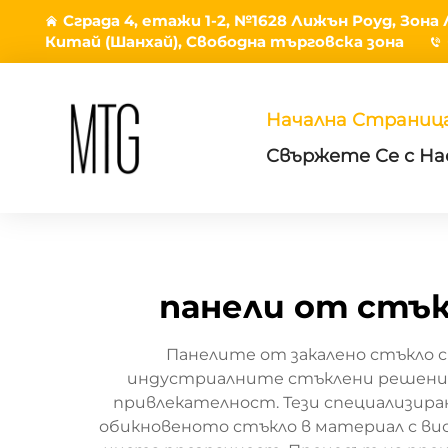
Сграда 4, етажи 1-2, №1628 Лижън Роуд, Зон
Китай (Шанхай), Свободна търговска зона
Начална Страниц
Свържете Се с На
панели от стък
Панелите от закалено стъкло 
индустриалните стъклени решения,
привлекателност. Тези специализира
обикновеното стъкло в материал с вис