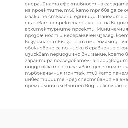
енергийната ефективност на сградата.
на проектите, тъй като трябва да се о
малките стъклени единици. Панелите о
създават непрекъснати линии на видим
архитектурните проекти. Минималният б
прозрачност и неограничен изглед, коет
визуалната свързаност има голямо значе
обикновено са по-ниски в сравнение с 
изискват периодично внимание, което в
гарантира последователна производите
поддръжка те осигуряват десетилетия
първоначалния монтаж, тъй като панел
инвестициите чрез спестявания на ене
премиалния им външен вид и експлоата