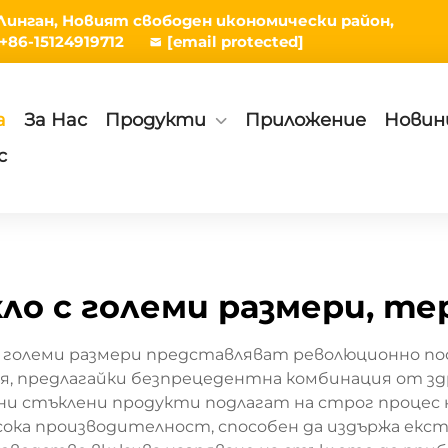
а Линган, Новият свободен икономически район,
+86-15124919712
[email protected]
а
За Нас
Продукти
Приложение
Новин
с
ло с големи размери, те
с големи размери представляват революционно 
 предлагайки безпрецедентна комбинация от зд
ни стъклени продукти подлагат на строг процес 
ока производителност, способен да издържа екст