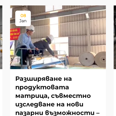
08
Jan
Разширяване на
продуктовата
матрица, съвместно
изследване на нови
пазарни възможности –