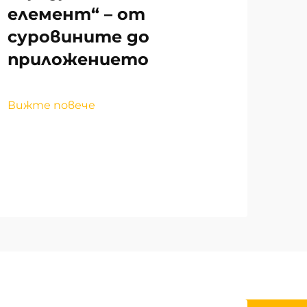
елемент“ – от
суровините до
приложението
Вижте повече