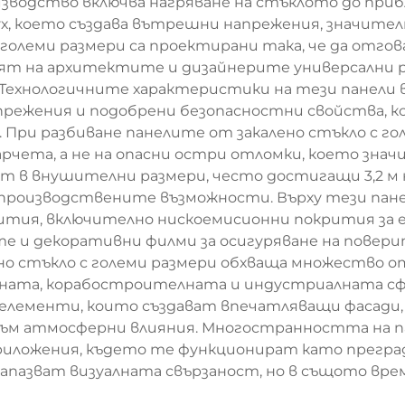
зводство включва нагряване на стъклото до прибл
ух, което създава вътрешни напрежения, значит
 големи размери са проектирани така, че да отг
т на архитектите и дизайнерите универсални ре
 Технологичните характеристики на тези панели
режения и подобрени безопасностни свойства, к
ри разбиване панелите от закалено стъкло с гол
чета, а не на опасни остри отломки, което значи
 в внушителни размери, често достигащи 3,2 м н
производствените възможности. Върху тези панел
рития, включително нискоемисионни покрития за
те и декоративни филми за осигуряване на повер
но стъкло с големи размери обхваща множество о
та, корабостроителната и индустриалната сфе
елементи, които създават впечатляващи фасади,
м атмосферни влияния. Многостранността на па
риложения, където те функционират като прегра
запазват визуалната свързаност, но в същото в