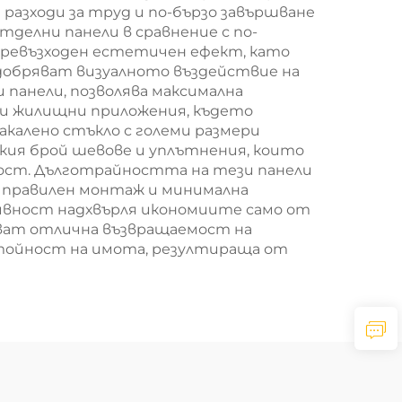
азходи за труд и по-бързо завършване
делни панели в сравнение с по-
 превъзходен естетичен ефект, като
добряват визуалното въздействие на
панели, позволява максимална
и и жилищни приложения, където
акалено стъкло с големи размери
лкия брой шевове и уплътнения, които
ност. Дълготрайността на тези панели
и правилен монтаж и минимална
ивност надхвърля икономиите само от
яват отлична възвращаемост на
стойност на имота, резултираща от